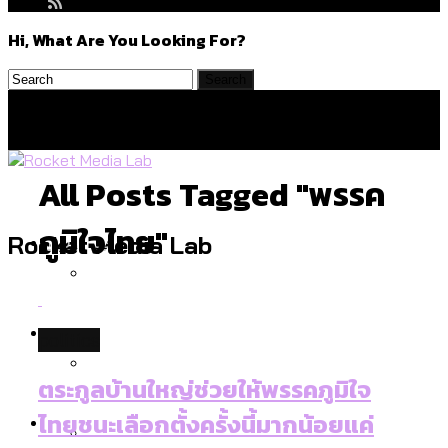
Hi, What Are You Looking For?
All Posts Tagged "พรรค
ภูมิใจไทย"
Politics
Rocket Media Lab
สำรวจร่างงบปี 70 ของ กทม. สำนักการ
Environment
politics
จราจรฯ เพิ่ม 150% มีเพียง 5 เขตที่งบเพิ่ม
โดยเขตจตุจักรสูงสุด
ตระกูลบ้านใหญ่ช่วยให้พรรคภูมิใจ
สำรวจเหตุไฟไหม้ในกรุงเทพฯ ส่วนใหญ่มา
Culture
ไทยชนะเลือกตั้งครั้งนี้มากน้อยแค่
จากไฟฟ้าลัดวงจร เขตจตุจักรเกิดไฟฟ้า