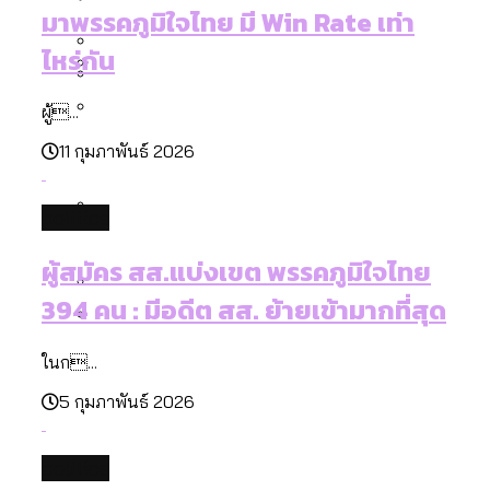
[ข้อมูลดิบ]
Bangkok Index 2025
มาพรรคภูมิใจไทย มี Win Rate เท่า
กทม. มีอำนาจแค่ไหน ในการแก้ปัญหาให้คน
งบระบายน้ำ-ป้องกันน้ำท่วม 4 ปี (2566-
กรุงเทพฯ เมืองสังคมผู้สูงอายุ [ข้อมูลดิบ]
ไหร่กัน
ที่อาศัยอยู่ในกรุงเทพฯ
2569) ของ กทม. ในยุคชัชชาติ ลงเขตไหน
กรุงเทพฯ เมืองคอนเสิร์ต : สำรวจ
ทำอะไรบ้าง
คำนำหน้านามและกฎหมายสมรสเท่าเทียม
ผู้...
คอนเสิร์ตและแฟนมีตติ้งในไทยจำนวน 526
สำรวจงบประมาณรายเขตในกรุงเทพฯ
[ข้อมูลดิบ]
11 กุมภาพันธ์ 2026
งาน ตั้งแต่ปี 2023-2024
ผ่าน Bangkok Index 2025
กรุงเทพฯ เมืองสังคมผู้สูงอายุ : 36 เขตมี
คนตายมากกว่าคนเกิด 18 เขตเป็นสังคมผู้
politics
สูงอายุระดับสุดยอด
กรุงเทพฯ เมืองสังคมผู้สูงอายุ [ข้อมูลดิบ]
ปีนกำแพงส่องซีรีส์จีน: จีนส่งออกภาพ
สำรวจรายได้จากการจัดเก็บภาษีใน
ผู้สมัคร สส.แบ่งเขต พรรคภูมิใจไทย
ลักษณ์แบบไหนสู่สายตาโลก
กรุงเทพฯ ผ่าน Bangkok Index 2025
394 คน : มีอดีต สส. ย้ายเข้ามากที่สุด
Bangkok Index 2025 : อันดับความน่าอยู่
ของ 50 เขตในกรุงเทพฯ
สวนสาธารณะและพื้นที่สีเขียวใน กทม.
ในก...
[ข้อมูลดิบ]
5 กุมภาพันธ์ 2026
politics