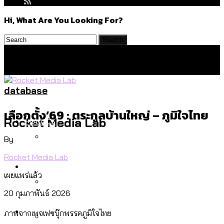
Hi, What Are You Looking For?
database
เลือกตั้ง’69 : ตระกูลบ้านใหญ่ – ภูมิใจไทย
Politics
Rocket Media Lab
By
Rocket Media Lab
สำรวจร่างงบปี 70 ของ กทม. สำนักการ
Environment
จราจรฯ เพิ่ม 150% มีเพียง 5 เขตที่งบเพิ่ม
เผยแพร่แล้ว
โดยเขตจตุจักรสูงสุด
20 กุมภาพันธ์ 2026
สำรวจเหตุไฟไหม้ในกรุงเทพฯ ส่วนใหญ่มา
Culture
ภาพจากเพจเฟซบุ๊กพรรคภูมิใจไทย
จากไฟฟ้าลัดวงจร เขตจตุจักรเกิดไฟฟ้า