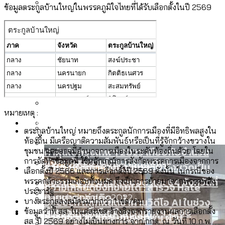
ข้อมูลตระกูลบ้านใหญ่ในพรรคภูมิใจไทยที่ได้รับเลือกตั้งในปี 2569
ลัดวงจรมากที่สุด
เมื่อแยกท่องเที่ยวออกจากกีฬา กระทรวง
โลกใบเดียว สิทธิไม่เท่ากัน: กฎหมายการ
Economy
ใหม่จะมีงบฯ ประมาณเท่าไร
รับรองเพศของ Transgender ทั่วโลก
ประเทศไหนทำได้บ้าง?
สวนสาธารณะและพื้นที่สีเขียวใน กทม. เพิ่ม
เมกะโปรเจ็กต์ของ กทม. ในช่วงที่มีการใช้
Future
ขึ้นและเข้าถึงได้มากน้อยแค่ไหน
สมุดจดการบ้าน ส.ก. 2569 : แต่ละเขตมี
งบคาบเกี่ยวในยุคชัชชาติ มีอะไร ใช้งบแค่
ปัญหาอะไรที่ ส.ก. ต้องทำการบ้าน
ไหน
สำรวจ Hate Speech ที่ถูกผลิตซ้ำผ่าน
หมายเหตุ :
สังคมผู้สูงอายุไทย [ข้อมูลดิบ]
Database
วิดีโอ AI ในช่วงความขัดแย้งไทย-กัมพูชา
ขยะมูลฝอย 2568 [ข้อมูลดิบ]
ตระกูลบ้านใหญ่ หมายถึงตระกูลนักการเมืองที่มีอิทธิพลสูงใน
[ข้อมูลดิบ]
ท้องถิ่น มีเครือญาติความสัมพันธ์หรือเป็นที่รู้จักกว้างขวางใน
Vote62 ขอบคุณประชาชนที่ร่วม
ค่าฝุ่นในกรุงเทพฯ 2025 เทียบกับจำนวน
ชุมชน และอาจมีอำนาจการเมืองในระดับท้องถิ่นด้วย โดยใน
สังเกตการณ์การเลือกตั้งชวนคุยกันถึงบท
สังคมผู้สูงอายุไทย [ข้อมูลดิบ]
การจัดทำข้อมูลนี้ ใช้หลักเกณ์การสังกัดพรรคการเมืองจากการ
Project
ควันบุหรี่ที่เข้าปอด [ข้อมูลดิบ]
สำรวจสังคมผู้สูงอายุไทย : 6 จังหวัดเป็น
เลือกตั้งปี 2566 และการเลือกตั้งปี 2569 ดังนั้น ในกรณีของ
เรียนที่เราได้รับจากเลือกตั้ง กรุงเทพฯ –
สังคมสูงวัยระดับสุดยอด และ 64 จังหวัดที่
Bangkok Index
พรรคกล้าธรรมเกือบทั้งหมด จึงเป็นการย้ายมาจากพรรคพลัง
ความเกลียดชังที่ขายได้ : สำรวจ Hate
พัทยา
ประชารัฐ
ตายมากกว่าเกิด
Bangkok Index 2022
Speech ที่ถูกผลิตซ้ำผ่านวิดีโอ AI ในช่วง
บางตระกูลลงสมัครมากกว่า 1 เขต/คน
About Us
สำรวจเหตุไฟไหม้ในกรุงเทพฯ 2568
DEMO Thailand
ข้อมูลว่าที่ สส. ในแต่ละเขต อ้างอิงจากรายงานผลการเลือกตั้ง
ความขัดแย้งไทย-กัมพูชา
สำรวจเศรษฐกิจในกรุงเทพฯ ผ่าน
สส. ปี 2569 อย่างไม่เป็นทางการ จาก กกต. ณ วันที่ 10 ก.พ.