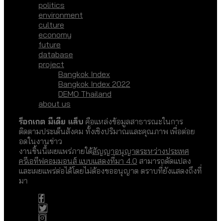
politics
environment
culture
economy
future
database
project
Bangkok Index
Bangkok Index 2022
DEMO Thailand
about us
ร็อกเกต มีเดีย แล็บ
คือแหล่งข้อมูลสาธารณะในการ
ติดตามประเด็นสังคม ทั้งเชิงปริมาณและคุณภาพ เพื่อต่อย
อดในงานข่าว
งานชิ้นนี้เผยแพร่ภายใต้
สัญญาอนุญาตระหว่างประเทศ
ครีเอทีฟคอมมอนส์ แบบแสดงที่มา 4.0
สามารถดัดแปลง
และเผยแพร่ต่อได้โดยไม่ต้องขออนุญาต ตราบที่ยังแสดงถึงที่
มา