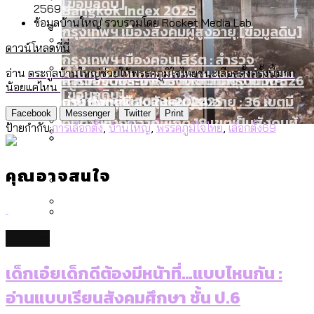
[ข้อมูลดิบ]
Bangkok Index 2025
2569
กทม. มีอำนาจแค่ไหน ในการแก้ปัญหาให้คน
ข้อมูลบ้านใหญ่ รวบรวมโดย Rocket Media Lab
กรุงเทพฯ เมืองสังคมผู้สูงอายุ [ข้อมูลดิบ]
ที่อาศัยอยู่ในกรุงเทพฯ
ดาวน์โหลดที่นี่
กรุงเทพฯ เมืองคอนเสิร์ต : สำรวจ
คำนำหน้านามและกฎหมายสมรสเท่าเทียม
อ่าน
ตระกูลบ้านใหญ่ช่วยให้พรรคภูมิใจไทยชนะเลือกตั้งครั้งนี้มาก
คอนเสิร์ตและแฟนมีตติ้งในไทยจำนวน 526
สำรวจงบประมาณรายเขตในกรุงเทพฯ
น้อยแค่ไหน
[ข้อมูลดิบ]
งาน ตั้งแต่ปี 2023-2024
ผ่าน Bangkok Index 2025
กรุงเทพฯ เมืองสังคมผู้สูงอายุ : 36 เขตมี
Facebook
Messenger
Twitter
Print
คนตายมากกว่าคนเกิด 18 เขตเป็นสังคมผู้
ป้ายกำกับ:
การเลือกตั้ง
,
บ้านใหญ่
,
พรรคภูมิใจไทย
,
เลือกตั้ง69
สูงอายุระดับสุดยอด
ขยะของคน กทม. ที่ยังถูกนำไปทิ้งที่
กรุงเทพฯ เมืองสังคมผู้สูงอายุ [ข้อมูลดิบ]
ปีนกำแพงส่องซีรีส์จีน: จีนส่งออกภาพ
สำรวจรายได้จากการจัดเก็บภาษีใน
คุณอาจสนใจ
ฉะเชิงเทรา นครปฐม และล่าสุดที่กาญจนบุรี
ลักษณ์แบบไหนสู่สายตาโลก
กรุงเทพฯ ผ่าน Bangkok Index 2025
Bangkok Index 2025 : อันดับความน่าอยู่
ของ 50 เขตในกรุงเทพฯ
สวนสาธารณะและพื้นที่สีเขียวใน กทม.
culture
งบระบายน้ำ-ป้องกันน้ำท่วม 4 ปี (2566-
[ข้อมูลดิบ]
2569) ของ กทม. ในยุคชัชชาติ ลงเขตไหน
เด็กเอ๋ยเด็กดีต้องมีหน้าที่…แบบไหนกัน :
ทำอะไรบ้าง
อ่านแบบเรียนสังคมศึกษา ชั้น ป.6