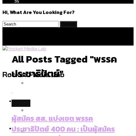
Hi, What Are You Looking For?
All Posts Tagged "พรรค
ประชาธิปัตย์"
Politics
Rocket Media Lab
สำรวจร่างงบปี 70 ของ กทม. สำนักการ
Environment
politics
จราจรฯ เพิ่ม 150% มีเพียง 5 เขตที่งบเพิ่ม
โดยเขตจตุจักรสูงสุด
ผู้สมัคร สส. แบ่งเขต พรรค
สำรวจเหตุไฟไหม้ในกรุงเทพฯ ส่วนใหญ่มา
Culture
ประชาธิปัตย์ 400 คน : เป็นผู้สมัคร
จากไฟฟ้าลัดวงจร เขตจตุจักรเกิดไฟฟ้า