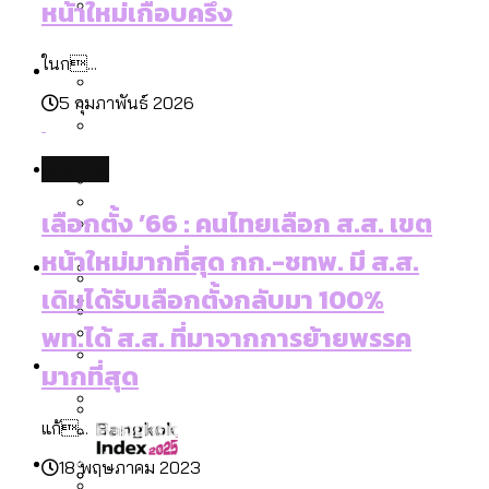
หน้าใหม่เกือบครึ่ง
ลัดวงจรมากที่สุด
เมื่อแยกท่องเที่ยวออกจากกีฬา กระทรวง
โลกใบเดียว สิทธิไม่เท่ากัน: กฎหมายการ
Economy
ใหม่จะมีงบฯ ประมาณเท่าไร
ในก...
รับรองเพศของ Transgender ทั่วโลก
5 กุมภาพันธ์ 2026
ประเทศไหนทำได้บ้าง?
สวนสาธารณะและพื้นที่สีเขียวใน กทม. เพิ่ม
เมกะโปรเจ็กต์ของ กทม. ในช่วงที่มีการใช้
Future
ขึ้นและเข้าถึงได้มากน้อยแค่ไหน
politics
สมุดจดการบ้าน ส.ก. 2569 : แต่ละเขตมี
งบคาบเกี่ยวในยุคชัชชาติ มีอะไร ใช้งบแค่
ปัญหาอะไรที่ ส.ก. ต้องทำการบ้าน
เลือกตั้ง ’66 : คนไทยเลือก ส.ส. เขต
ไหน
สำรวจ Hate Speech ที่ถูกผลิตซ้ำผ่าน
สังคมผู้สูงอายุไทย [ข้อมูลดิบ]
หน้าใหม่มากที่สุด กก.-ชทพ. มี ส.ส.
Database
วิดีโอ AI ในช่วงความขัดแย้งไทย-กัมพูชา
ขยะมูลฝอย 2568 [ข้อมูลดิบ]
เดิมได้รับเลือกตั้งกลับมา 100%
[ข้อมูลดิบ]
Vote62 ขอบคุณประชาชนที่ร่วม
ค่าฝุ่นในกรุงเทพฯ 2025 เทียบกับจำนวน
พท.ได้ ส.ส. ที่มาจากการย้ายพรรค
สังเกตการณ์การเลือกตั้งชวนคุยกันถึงบท
สังคมผู้สูงอายุไทย [ข้อมูลดิบ]
Project
ควันบุหรี่ที่เข้าปอด [ข้อมูลดิบ]
สำรวจสังคมผู้สูงอายุไทย : 6 จังหวัดเป็น
มากที่สุด
เรียนที่เราได้รับจากเลือกตั้ง กรุงเทพฯ –
ขยะของคน กทม. ที่ยังถูกนำไปทิ้งที่
สังคมสูงวัยระดับสุดยอด และ 64 จังหวัดที่
Bangkok Index
ความเกลียดชังที่ขายได้ : สำรวจ Hate
พัทยา
ฉะเชิงเทรา นครปฐม และล่าสุดที่กาญจนบุรี
ตายมากกว่าเกิด
Bangkok Index 2022
แก้...
Speech ที่ถูกผลิตซ้ำผ่านวิดีโอ AI ในช่วง
About Us
สำรวจเหตุไฟไหม้ในกรุงเทพฯ 2568
DEMO Thailand
18 พฤษภาคม 2023
ความขัดแย้งไทย-กัมพูชา