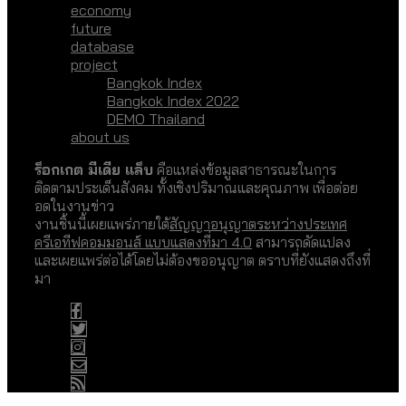
economy
future
database
project
Bangkok Index
Bangkok Index 2022
DEMO Thailand
about us
ร็อกเกต มีเดีย แล็บ
คือแหล่งข้อมูลสาธารณะในการ
ติดตามประเด็นสังคม ทั้งเชิงปริมาณและคุณภาพ เพื่อต่อย
อดในงานข่าว
งานชิ้นนี้เผยแพร่ภายใต้
สัญญาอนุญาตระหว่างประเทศ
ครีเอทีฟคอมมอนส์ แบบแสดงที่มา 4.0
สามารถดัดแปลง
และเผยแพร่ต่อได้โดยไม่ต้องขออนุญาต ตราบที่ยังแสดงถึงที่
มา