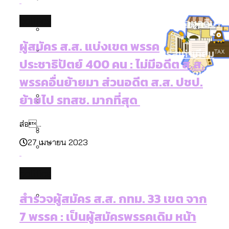
[ข้อมูลดิบ]
กทม. มีอำนาจแค่ไหน ในการแก้ปัญหาให้คน
งบระบายน้ำ-ป้องกันน้ำท่วม 4 ปี (2566-
politics
กรุงเทพฯ เมืองสังคมผู้สูงอายุ [ข้อมูลดิบ]
ที่อาศัยอยู่ในกรุงเทพฯ
2569) ของ กทม. ในยุคชัชชาติ ลงเขตไหน
กรุงเทพฯ เมืองคอนเสิร์ต : สำรวจ
ผู้สมัคร ส.ส. แบ่งเขต พรรค
ทำอะไรบ้าง
คำนำหน้านามและกฎหมายสมรสเท่าเทียม
คอนเสิร์ตและแฟนมีตติ้งในไทยจำนวน 526
ประชาธิปัตย์ 400 คน : ไม่มีอดีต ส.ส.
[ข้อมูลดิบ]
งาน ตั้งแต่ปี 2023-2024
กรุงเทพฯ เมืองสังคมผู้สูงอายุ : 36 เขตมี
พรรคอื่นย้ายมา ส่วนอดีต ส.ส. ปชป.
คนตายมากกว่าคนเกิด 18 เขตเป็นสังคมผู้
ย้ายไป รทสช. มากที่สุด
สูงอายุระดับสุดยอด
กรุงเทพฯ เมืองสังคมผู้สูงอายุ [ข้อมูลดิบ]
ปีนกำแพงส่องซีรีส์จีน: จีนส่งออกภาพ
ส่อ...
ลักษณ์แบบไหนสู่สายตาโลก
27 เมษายน 2023
สำรวจเศรษฐกิจในกรุงเทพฯ ผ่าน
Bangkok Index 2025 : อันดับความน่าอยู่
Bangkok Index 2025
ของ 50 เขตในกรุงเทพฯ
สวนสาธารณะและพื้นที่สีเขียวใน กทม.
politics
[ข้อมูลดิบ]
สำรวจผู้สมัคร ส.ส. กทม. 33 เขต จาก
7 พรรค : เป็นผู้สมัครพรรคเดิม หน้า
สำรวจงบประมาณรายเขตในกรุงเทพฯ