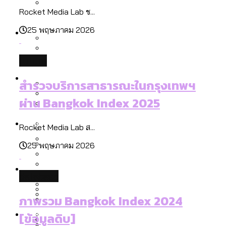
ลัดวงจรมากที่สุด
Rocket Media Lab ช...
เมื่อแยกท่องเที่ยวออกจากกีฬา กระทรวง
โลกใบเดียว สิทธิไม่เท่ากัน: กฎหมายการ
Economy
ใหม่จะมีงบฯ ประมาณเท่าไร
25 พฤษภาคม 2026
รับรองเพศของ Transgender ทั่วโลก
ประเทศไหนทำได้บ้าง?
สวนสาธารณะและพื้นที่สีเขียวใน กทม. เพิ่ม
future
เมกะโปรเจ็กต์ของ กทม. ในช่วงที่มีการใช้
Future
ขึ้นและเข้าถึงได้มากน้อยแค่ไหน
สมุดจดการบ้าน ส.ก. 2569 : แต่ละเขตมี
สำรวจบริการสาธารณะในกรุงเทพฯ
งบคาบเกี่ยวในยุคชัชชาติ มีอะไร ใช้งบแค่
ปัญหาอะไรที่ ส.ก. ต้องทำการบ้าน
ผ่าน Bangkok Index 2025
ไหน
สำรวจ Hate Speech ที่ถูกผลิตซ้ำผ่าน
สังคมผู้สูงอายุไทย [ข้อมูลดิบ]
Database
วิดีโอ AI ในช่วงความขัดแย้งไทย-กัมพูชา
ขยะมูลฝอย 2568 [ข้อมูลดิบ]
Rocket Media Lab ส...
[ข้อมูลดิบ]
25 พฤษภาคม 2026
Vote62 ขอบคุณประชาชนที่ร่วม
ค่าฝุ่นในกรุงเทพฯ 2025 เทียบกับจำนวน
สังเกตการณ์การเลือกตั้งชวนคุยกันถึงบท
สังคมผู้สูงอายุไทย [ข้อมูลดิบ]
Project
ควันบุหรี่ที่เข้าปอด [ข้อมูลดิบ]
สำรวจสังคมผู้สูงอายุไทย : 6 จังหวัดเป็น
database
เรียนที่เราได้รับจากเลือกตั้ง กรุงเทพฯ –
ขยะของคน กทม. ที่ยังถูกนำไปทิ้งที่
สังคมสูงวัยระดับสุดยอด และ 64 จังหวัดที่
Bangkok Index
ความเกลียดชังที่ขายได้ : สำรวจ Hate
พัทยา
ฉะเชิงเทรา นครปฐม และล่าสุดที่กาญจนบุรี
ตายมากกว่าเกิด
Bangkok Index 2022
ภาพรวม Bangkok Index 2024
Speech ที่ถูกผลิตซ้ำผ่านวิดีโอ AI ในช่วง
About Us
สำรวจเหตุไฟไหม้ในกรุงเทพฯ 2568
DEMO Thailand
[ข้อมูลดิบ]
ความขัดแย้งไทย-กัมพูชา
สำรวจเศรษฐกิจในกรุงเทพฯ ผ่าน