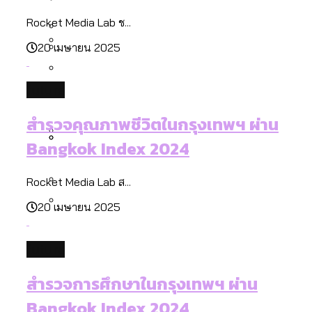
[ข้อมูลดิบ]
Bangkok Index 2025
กทม. มีอำนาจแค่ไหน ในการแก้ปัญหาให้คน
งบระบายน้ำ-ป้องกันน้ำท่วม 4 ปี (2566-
Rocket Media Lab ช...
กรุงเทพฯ เมืองสังคมผู้สูงอายุ [ข้อมูลดิบ]
ที่อาศัยอยู่ในกรุงเทพฯ
2569) ของ กทม. ในยุคชัชชาติ ลงเขตไหน
20 เมษายน 2025
กรุงเทพฯ เมืองคอนเสิร์ต : สำรวจ
ทำอะไรบ้าง
คำนำหน้านามและกฎหมายสมรสเท่าเทียม
คอนเสิร์ตและแฟนมีตติ้งในไทยจำนวน 526
สำรวจงบประมาณรายเขตในกรุงเทพฯ
future
[ข้อมูลดิบ]
งาน ตั้งแต่ปี 2023-2024
ผ่าน Bangkok Index 2025
กรุงเทพฯ เมืองสังคมผู้สูงอายุ : 36 เขตมี
คนตายมากกว่าคนเกิด 18 เขตเป็นสังคมผู้
สำรวจคุณภาพชีวิตในกรุงเทพฯ ผ่าน
สูงอายุระดับสุดยอด
Bangkok Index 2024
กรุงเทพฯ เมืองสังคมผู้สูงอายุ [ข้อมูลดิบ]
ปีนกำแพงส่องซีรีส์จีน: จีนส่งออกภาพ
สำรวจรายได้จากการจัดเก็บภาษีใน
Rocket Media Lab ส...
ลักษณ์แบบไหนสู่สายตาโลก
กรุงเทพฯ ผ่าน Bangkok Index 2025
20 เมษายน 2025
Bangkok Index 2025 : อันดับความน่าอยู่
ของ 50 เขตในกรุงเทพฯ
สวนสาธารณะและพื้นที่สีเขียวใน กทม.
future
[ข้อมูลดิบ]
สำรวจการศึกษาในกรุงเทพฯ ผ่าน
Bangkok Index 2024