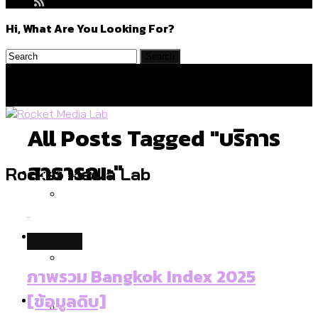
Hi, What Are You Looking For?
All Posts Tagged "บริการ
สาธารณะ"
Politics
Rocket Media Lab
สำรวจร่างงบปี 70 ของ กทม. สำนักการ
Environment
database
จราจรฯ เพิ่ม 150% มีเพียง 5 เขตที่งบเพิ่ม
โดยเขตจตุจักรสูงสุด
ภาพรวม Bangkok Index 2025
สำรวจเหตุไฟไหม้ในกรุงเทพฯ ส่วนใหญ่มา
Culture
[ข้อมูลดิบ]
จากไฟฟ้าลัดวงจร เขตจตุจักรเกิดไฟฟ้า