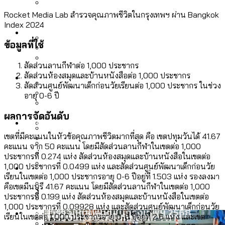
ลัดวงจรมากที่สุด
เมื่อแยกท่องเที่ยวออกจากกีฬา กระทรวง
Rocket Media Lab สำรวจคุณภาพชีวิตในกรุงเทพฯ ผ่าน Bangkok
โลกใบเดียว สิทธิไม่เท่ากัน: กฎหมายการ
Index 2024
Economy
ใหม่จะมีงบฯ ประมาณเท่าไร
รับรองเพศของ Transgender ทั่วโลก
ข้อมูลที่ใช้
ประเทศไหนทำได้บ้าง?
สวนสาธารณะและพื้นที่สีเขียวใน กทม. เพิ่ม
สัดส่วนลานกีฬาต่อ 1,000 ประชากร
เมกะโปรเจ็กต์ของ กทม. ในช่วงที่มีการใช้
Future
ขึ้นและเข้าถึงได้มากน้อยแค่ไหน
สัดส่วนห้องสมุดและบ้านหนังสือต่อ 1,000 ประชากร
สมุดจดการบ้าน ส.ก. 2569 : แต่ละเขตมี
งบคาบเกี่ยวในยุคชัชชาติ มีอะไร ใช้งบแค่
สัดส่วนศูนย์พัฒนาเด็กก่อนวัยเรียนต่อ 1,000 ประชากร ในช่วง
ปัญหาอะไรที่ ส.ก. ต้องทำการบ้าน
อายุ 0-6 ปี
ไหน
สำรวจ Hate Speech ที่ถูกผลิตซ้ำผ่าน
สังคมผู้สูงอายุไทย [ข้อมูลดิบ]
ผลการจัดอันดับ
Database
วิดีโอ AI ในช่วงความขัดแย้งไทย-กัมพูชา
ขยะมูลฝอย 2568 [ข้อมูลดิบ]
[ข้อมูลดิบ]
เขตที่มีคะแนนในหัวข้อคุณภาพชีวิตมากที่สุด คือ เขตปทุมวันได้ 41.67
Vote62 ขอบคุณประชาชนที่ร่วม
คะแนน จาก 50 คะแนน โดยมีสัดส่วนลานกีฬาในเขตต่อ 1,000
ค่าฝุ่นในกรุงเทพฯ 2025 เทียบกับจำนวน
ประชากรที่ 0.274 แห่ง สัดส่วนห้องสมุดและบ้านหนังสือในเขตต่อ
สังเกตการณ์การเลือกตั้งชวนคุยกันถึงบท
สังคมผู้สูงอายุไทย [ข้อมูลดิบ]
Project
ควันบุหรี่ที่เข้าปอด [ข้อมูลดิบ]
สำรวจสังคมผู้สูงอายุไทย : 6 จังหวัดเป็น
1,000 ประชากรที่ 0.0499 แห่ง และสัดส่วนศูนย์พัฒนาเด็กก่อนวัย
เรียนที่เราได้รับจากเลือกตั้ง กรุงเทพฯ –
ขยะของคน กทม. ที่ยังถูกนำไปทิ้งที่
เรียนในเขตต่อ 1,000 ประชากรอายุ 0-6 ปีอยู่ที่ 1.503 แห่ง รองลงมา
สังคมสูงวัยระดับสุดยอด และ 64 จังหวัดที่
Bangkok Index
ความเกลียดชังที่ขายได้ : สำรวจ Hate
คือเขตมีนบุรี 41.67 คะแนน โดยมีสัดส่วนลานกีฬาในเขตต่อ 1,000
พัทยา
ฉะเชิงเทรา นครปฐม และล่าสุดที่กาญจนบุรี
ตายมากกว่าเกิด
Bangkok Index 2022
ประชากรที่ 0.199 แห่ง สัดส่วนห้องสมุดและบ้านหนังสือในเขตต่อ
Speech ที่ถูกผลิตซ้ำผ่านวิดีโอ AI ในช่วง
1,000 ประชากรที่ 0.09928 แห่ง และสัดส่วนศูนย์พัฒนาเด็กก่อนวัย
About Us
สำรวจเหตุไฟไหม้ในกรุงเทพฯ 2568
DEMO Thailand
ความขัดแย้งไทย-กัมพูชา
สำรวจเศรษฐกิจในกรุงเทพฯ ผ่าน
เรียนในเขตต่อ 1,000 ประชากรอายุ 0-6 ปีอยู่ที่ 2.6 แห่ง และเขต