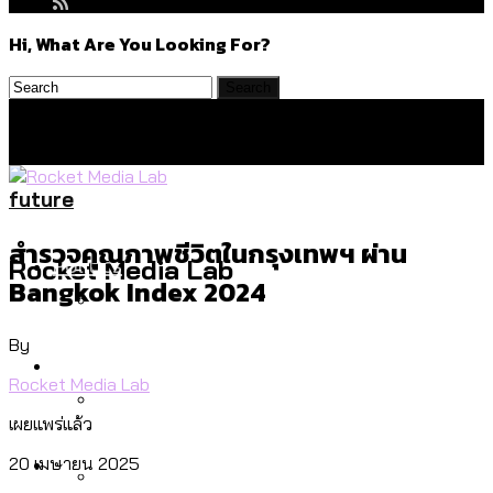
Hi, What Are You Looking For?
future
สำรวจคุณภาพชีวิตในกรุงเทพฯ ผ่าน
Politics
Rocket Media Lab
Bangkok Index 2024
By
สำรวจร่างงบปี 70 ของ กทม. สำนักการ
Environment
จราจรฯ เพิ่ม 150% มีเพียง 5 เขตที่งบเพิ่ม
Rocket Media Lab
โดยเขตจตุจักรสูงสุด
เผยแพร่แล้ว
สำรวจเหตุไฟไหม้ในกรุงเทพฯ ส่วนใหญ่มา
Culture
20 เมษายน 2025
จากไฟฟ้าลัดวงจร เขตจตุจักรเกิดไฟฟ้า