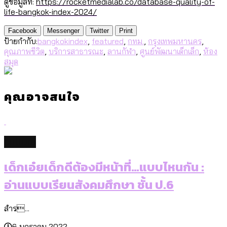
ดูข้อมูลที่:
https://rocketmedialab.co/database-quality-of-
life-bangkok-index-2024/
Facebook
Messenger
Twitter
Print
ป้ายกำกับ:
bangkokindex
,
featured
,
กทม.
,
กรุงเทพมหานคร
,
คุณภาพชีวิต
,
บริการสาธารณะ
,
ลานกัฬา
,
ศูนย์พัฒนาเด็กเล็ก
,
ห้อง
สมุด
คุณอาจสนใจ
culture
เด็กเอ๋ยเด็กดีต้องมีหน้าที่…แบบไหนกัน :
อ่านแบบเรียนสังคมศึกษา ชั้น ป.6
สำร...
6 มกราคม 2022