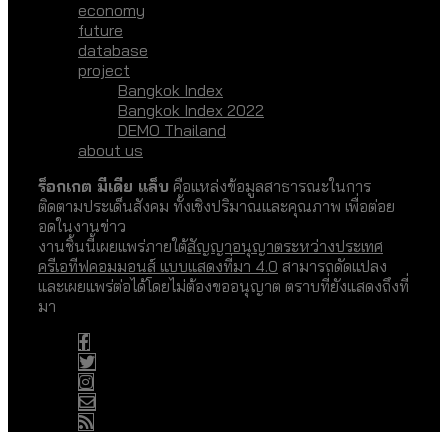
economy
future
database
project
Bangkok Index
Bangkok Index 2022
DEMO Thailand
about us
ร็อกเกต มีเดีย แล็บ
คือแหล่งข้อมูลสาธารณะในการ
ติดตามประเด็นสังคม ทั้งเชิงปริมาณและคุณภาพ เพื่อต่อย
อดในงานข่าว
งานชิ้นนี้เผยแพร่ภายใต้
สัญญาอนุญาตระหว่างประเทศ
ครีเอทีฟคอมมอนส์ แบบแสดงที่มา 4.0
สามารถดัดแปลง
และเผยแพร่ต่อได้โดยไม่ต้องขออนุญาต ตราบที่ยังแสดงถึงที่
มา