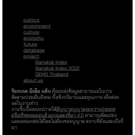
politics
environment
culture
economy
future
database
project
Bangkok Index
Bangkok Index 2022
DEMO Thailand
about us
ร็อกเกต มีเดีย แล็บ
คือแหล่งข้อมูลสาธารณะในการ
ติดตามประเด็นสังคม ทั้งเชิงปริมาณและคุณภาพ เพื่อต่อย
อดในงานข่าว
งานชิ้นนี้เผยแพร่ภายใต้
สัญญาอนุญาตระหว่างประเทศ
ครีเอทีฟคอมมอนส์ แบบแสดงที่มา 4.0
สามารถดัดแปลง
และเผยแพร่ต่อได้โดยไม่ต้องขออนุญาต ตราบที่ยังแสดงถึงที่
มา