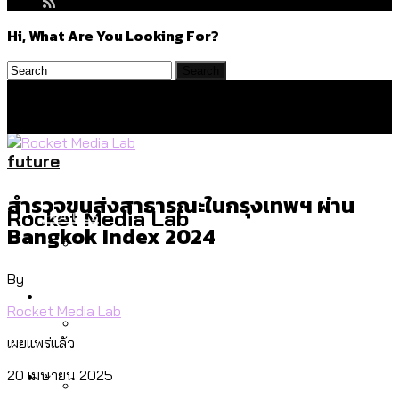
Hi, What Are You Looking For?
future
สำรวจขนส่งสาธารณะในกรุงเทพฯ ผ่าน
Politics
Rocket Media Lab
Bangkok Index 2024
By
สำรวจร่างงบปี 70 ของ กทม. สำนักการ
Environment
จราจรฯ เพิ่ม 150% มีเพียง 5 เขตที่งบเพิ่ม
Rocket Media Lab
โดยเขตจตุจักรสูงสุด
เผยแพร่แล้ว
สำรวจเหตุไฟไหม้ในกรุงเทพฯ ส่วนใหญ่มา
Culture
20 เมษายน 2025
จากไฟฟ้าลัดวงจร เขตจตุจักรเกิดไฟฟ้า