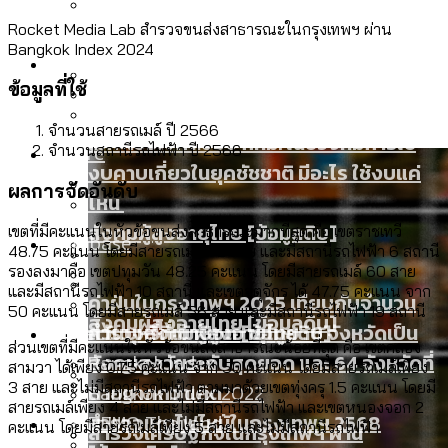
ลัดวงจรมากที่สุด
เมื่อแยกท่องเที่ยวออกจากกีฬา กระทรวง
Rocket Media Lab สำรวจขนส่งสาธารณะในกรุงเทพฯ ผ่าน
โลกใบเดียว สิทธิไม่เท่ากัน: กฎหมายการ
Bangkok Index 2024
Economy
ใหม่จะมีงบฯ ประมาณเท่าไร
รับรองเพศของ Transgender ทั่วโลก
ข้อมูลที่ใช้
ประเทศไหนทำได้บ้าง?
สวนสาธารณะและพื้นที่สีเขียวใน กทม. เพิ่ม
จำนวนสายรถเมล์ ปี 2566
เมกะโปรเจ็กต์ของ กทม. ในช่วงที่มีการใช้
Future
ขึ้นและเข้าถึงได้มากน้อยแค่ไหน
จำนวนสถานีรถไฟฟ้า ปี 2566
สมุดจดการบ้าน ส.ก. 2569 : แต่ละเขตมี
งบคาบเกี่ยวในยุคชัชชาติ มีอะไร ใช้งบแค่
ปัญหาอะไรที่ ส.ก. ต้องทำการบ้าน
ผลการจัดอันดับ
ไหน
สังคมผู้สูงอายุไทย [ข้อมูลดิบ]
เขตที่มีคะแนนในหัวข้อขนส่งสาธารณะมากที่สุด คือ เขตราชเทวี
Database
ขยะมูลฝอย 2568 [ข้อมูลดิบ]
48.75 คะแนน โดยมีสายรถเมล์ 72 สาย และมีสถานีรถไฟฟ้า 6 สถานี
รองลงมาคือ เขตปทุมวัน 48.25 คะแนน โดยมีสายรถเมล์ 60 สาย
Vote62 ขอบคุณประชาชนที่ร่วม
และมีสถานีรถไฟฟ้า 10 สถานี และเขตจตุจักร ได้ 47.75 คะแนน จาก
ค่าฝุ่นในกรุงเทพฯ 2025 เทียบกับจำนวน
50 คะแนน โดยมีสายรถเมล์ 56 สาย และมีสถานีรถไฟฟ้า 19 สถานี
สังเกตการณ์การเลือกตั้งชวนคุยกันถึงบท
สังคมผู้สูงอายุไทย [ข้อมูลดิบ]
Project
ควันบุหรี่ที่เข้าปอด [ข้อมูลดิบ]
สำรวจสังคมผู้สูงอายุไทย : 6 จังหวัดเป็น
ส่วนเขตที่มีคะแนนในหัวข้อขนส่งสาธารณะน้อยที่สุด คือ เขตคลอง
เรียนที่เราได้รับจากเลือกตั้ง กรุงเทพฯ –
ขยะของคน กทม. ที่ยังถูกนำไปทิ้งที่
สังคมสูงวัยระดับสุดยอด และ 64 จังหวัดที่
Bangkok Index
สามวา ได้เพียง 0.75 คะแนน จาก 50 คะแนน โดยมีสายรถเมล์เพียง
พัทยา
ฉะเชิงเทรา นครปฐม และล่าสุดที่กาญจนบุรี
3 สาย และไม่มีสถานีรถไฟฟ้า ตามมาด้วยเขตทุ่งครุ 1.5 คะแนน โดยมี
ตายมากกว่าเกิด
Bangkok Index 2022
สายรถเมล์เพียง 4 สาย และไม่มีสถานีรถไฟฟ้า และเขตหนองจอก 2
About Us
สำรวจเหตุไฟไหม้ในกรุงเทพฯ 2568
DEMO Thailand
คะแนน โดยมีสายรถเมล์เพียง 5 สาย และไม่มีสถานีรถไฟฟ้า
สำรวจเศรษฐกิจในกรุงเทพฯ ผ่าน