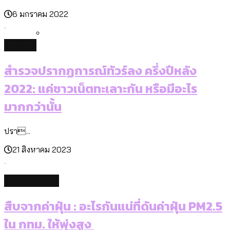
งาน ตั้งแต่ปี 2023-2024
6 มกราคม 2022
culture
ปีนกำแพงส่องซีรีส์จีน: จีนส่งออกภาพ
สำรวจปรากฏการณ์ทัวร์ลง ครึ่งปีหลัง
ลักษณ์แบบไหนสู่สายตาโลก
2022: แค่ชาวเน็ตทะเลาะกัน หรือมีอะไร
มากกว่านั้น
ปรา...
21 สิงหาคม 2023
environment
สืบจากค่าฝุ่น : อะไรกันแน่ที่ดันค่าฝุ่น PM2.5
ใน กทม. ให้พุ่งสูง