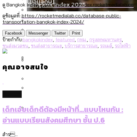
[ข้อมูลดิบ]
Bangkok Index 2025
ดู Bangkok Index 2024 :
https://bkkindex.rocketmedialab.co
กทม. มีอำนาจแค่ไหน ในการแก้ปัญหาให้คน
งบระบายน้ำ-ป้องกันน้ำท่วม 4 ปี (2566-
กรุงเทพฯ เมืองสังคมผู้สูงอายุ [ข้อมูลดิบ]
ดูข้อมูลที่:
https://rocketmedialab.co/database-public-
ที่อาศัยอยู่ในกรุงเทพฯ
2569) ของ กทม. ในยุคชัชชาติ ลงเขตไหน
transportation-bangkok-index-2024/
สำรวจ Hate Speech ที่ถูกผลิตซ้ำผ่าน
ทำอะไรบ้าง
คำนำหน้านามและกฎหมายสมรสเท่าเทียม
วิดีโอ AI ในช่วงความขัดแย้งไทย-กัมพูชา
สำรวจงบประมาณรายเขตในกรุงเทพฯ
Facebook
Messenger
Twitter
Print
ป้ายกำกับ:
bangkokindex
,
featured
,
กทม.
,
กรุงเทพมหานคร
,
[ข้อมูลดิบ]
[ข้อมูลดิบ]
ผ่าน Bangkok Index 2025
กรุงเทพฯ เมืองสังคมผู้สูงอายุ : 36 เขตมี
ขนส่งมวลชน
,
ขนส่งสาธารณะ
,
บริการสาธารณะ
,
รถเมล์
,
รถไฟฟ้า
คนตายมากกว่าคนเกิด 18 เขตเป็นสังคมผู้
สูงอายุระดับสุดยอด
คุณอาจสนใจ
กรุงเทพฯ เมืองสังคมผู้สูงอายุ [ข้อมูลดิบ]
ความเกลียดชังที่ขายได้ : สำรวจ Hate
สำรวจรายได้จากการจัดเก็บภาษีใน
Speech ที่ถูกผลิตซ้ำผ่านวิดีโอ AI ในช่วง
กรุงเทพฯ ผ่าน Bangkok Index 2025
ความขัดแย้งไทย-กัมพูชา
Bangkok Index 2025 : อันดับความน่าอยู่
culture
ของ 50 เขตในกรุงเทพฯ
สวนสาธารณะและพื้นที่สีเขียวใน กทม.
เด็กเอ๋ยเด็กดีต้องมีหน้าที่…แบบไหนกัน :
[ข้อมูลดิบ]
อ่านแบบเรียนสังคมศึกษา ชั้น ป.6
กรุงเทพฯ เมืองคอนเสิร์ต : สำรวจ
คอนเสิร์ตและแฟนมีตติ้งในไทยจำนวน 526
สำร...