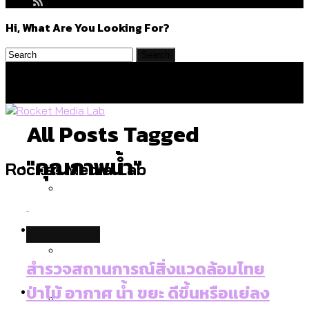
Hi, What Are You Looking For?
All Posts Tagged
"คุณภาพน้ำ"
Politics
Rocket Media Lab
สำรวจร่างงบปี 70 ของ กทม. สำนักการ
Environment
environment
จราจรฯ เพิ่ม 150% มีเพียง 5 เขตที่งบเพิ่ม
โดยเขตจตุจักรสูงสุด
สำรวจสถานการณ์สิ่งแวดล้อมไทย
สำรวจเหตุไฟไหม้ในกรุงเทพฯ ส่วนใหญ่มา
Culture
ป่าไม้ อากาศ น้ำ ขยะ ดีขึ้นหรือแย่ลง
จากไฟฟ้าลัดวงจร เขตจตุจักรเกิดไฟฟ้า