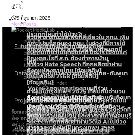
ลัดวงจรมากที่สุด
เนื...
เมื่อแยกท่องเที่ยวออกจากกีฬา กระทรวง
โลกใบเดียว สิทธิไม่เท่ากัน: กฎหมายการ
Economy
ใหม่จะมีงบฯ ประมาณเท่าไร
5 มิถุนายน 2025
รับรองเพศของ Transgender ทั่วโลก
More Posts
ประเทศไหนทำได้บ้าง?
สวนสาธารณะและพื้นที่สีเขียวใน กทม. เพิ่ม
politics
เมกะโปรเจ็กต์ของ กทม. ในช่วงที่มีการใช้
Future
ขึ้นและเข้าถึงได้มากน้อยแค่ไหน
environment
สมุดจดการบ้าน ส.ก. 2569 : แต่ละเขตมี
งบคาบเกี่ยวในยุคชัชชาติ มีอะไร ใช้งบแค่
culture
ปัญหาอะไรที่ ส.ก. ต้องทำการบ้าน
economy
ไหน
สำรวจ Hate Speech ที่ถูกผลิตซ้ำผ่าน
future
สังคมผู้สูงอายุไทย [ข้อมูลดิบ]
database
Database
วิดีโอ AI ในช่วงความขัดแย้งไทย-กัมพูชา
ขยะมูลฝอย 2568 [ข้อมูลดิบ]
project
[ข้อมูลดิบ]
Bangkok Index
Vote62 ขอบคุณประชาชนที่ร่วม
Bangkok Index 2022
ค่าฝุ่นในกรุงเทพฯ 2025 เทียบกับจำนวน
DEMO Thailand
สังเกตการณ์การเลือกตั้งชวนคุยกันถึงบท
สังคมผู้สูงอายุไทย [ข้อมูลดิบ]
Project
ควันบุหรี่ที่เข้าปอด [ข้อมูลดิบ]
สำรวจสังคมผู้สูงอายุไทย : 6 จังหวัดเป็น
about us
เรียนที่เราได้รับจากเลือกตั้ง กรุงเทพฯ –
ขยะของคน กทม. ที่ยังถูกนำไปทิ้งที่
สังคมสูงวัยระดับสุดยอด และ 64 จังหวัดที่
Bangkok Index
ความเกลียดชังที่ขายได้ : สำรวจ Hate
ร็อกเกต มีเดีย แล็บ
คือแหล่งข้อมูลสาธารณะในการ
พัทยา
ฉะเชิงเทรา นครปฐม และล่าสุดที่กาญจนบุรี
ตายมากกว่าเกิด
Bangkok Index 2022
ติดตามประเด็นสังคม ทั้งเชิงปริมาณและคุณภาพ เพื่อต่อย
Speech ที่ถูกผลิตซ้ำผ่านวิดีโอ AI ในช่วง
อดในงานข่าว
About Us
สำรวจเหตุไฟไหม้ในกรุงเทพฯ 2568
DEMO Thailand
ความขัดแย้งไทย-กัมพูชา
สำรวจเศรษฐกิจในกรุงเทพฯ ผ่าน
งานชิ้นนี้เผยแพร่ภายใต้
สัญญาอนุญาตระหว่างประเทศ