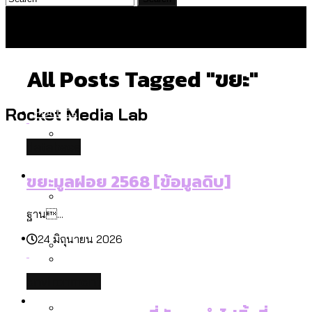
All Posts Tagged "ขยะ"
Politics
Rocket Media Lab
database
สำรวจร่างงบปี 70 ของ กทม. สำนักการ
Environment
ขยะมูลฝอย 2568 [ข้อมูลดิบ]
จราจรฯ เพิ่ม 150% มีเพียง 5 เขตที่งบเพิ่ม
โดยเขตจตุจักรสูงสุด
ฐาน...
สำรวจเหตุไฟไหม้ในกรุงเทพฯ ส่วนใหญ่มา
Culture
24 มิถุนายน 2026
จากไฟฟ้าลัดวงจร เขตจตุจักรเกิดไฟฟ้า
ลัดวงจรมากที่สุด
เมื่อแยกท่องเที่ยวออกจากกีฬา กระทรวง
environment
โลกใบเดียว สิทธิไม่เท่ากัน: กฎหมายการ
Economy
ใหม่จะมีงบฯ ประมาณเท่าไร