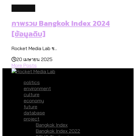
database
ภาพรวม Bangkok Index 2024
[ข้อมูลดิบ]
Rocket Media Lab ช...
20 เมษายน 2025
More Posts
politics
environment
culture
economy
future
database
project
Bangkok Index
Bangkok Index 2022