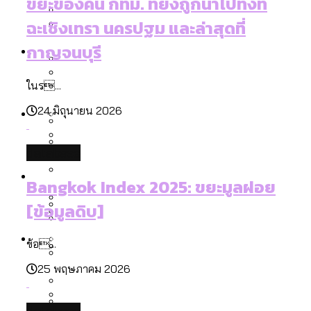
รับรองเพศของ Transgender ทั่วโลก
ขยะของคน กทม. ที่ยังถูกนำไปทิ้งที่
ประเทศไหนทำได้บ้าง?
ฉะเชิงเทรา นครปฐม และล่าสุดที่
สวนสาธารณะและพื้นที่สีเขียวใน กทม. เพิ่ม
เมกะโปรเจ็กต์ของ กทม. ในช่วงที่มีการใช้
Future
ขึ้นและเข้าถึงได้มากน้อยแค่ไหน
กาญจนบุรี
สมุดจดการบ้าน ส.ก. 2569 : แต่ละเขตมี
งบคาบเกี่ยวในยุคชัชชาติ มีอะไร ใช้งบแค่
ปัญหาอะไรที่ ส.ก. ต้องทำการบ้าน
ไหน
ในร...
สำรวจ Hate Speech ที่ถูกผลิตซ้ำผ่าน
สังคมผู้สูงอายุไทย [ข้อมูลดิบ]
Database
วิดีโอ AI ในช่วงความขัดแย้งไทย-กัมพูชา
24 มิถุนายน 2026
ขยะมูลฝอย 2568 [ข้อมูลดิบ]
[ข้อมูลดิบ]
Vote62 ขอบคุณประชาชนที่ร่วม
ค่าฝุ่นในกรุงเทพฯ 2025 เทียบกับจำนวน
database
สังเกตการณ์การเลือกตั้งชวนคุยกันถึงบท
สังคมผู้สูงอายุไทย [ข้อมูลดิบ]
Project
ควันบุหรี่ที่เข้าปอด [ข้อมูลดิบ]
สำรวจสังคมผู้สูงอายุไทย : 6 จังหวัดเป็น
Bangkok Index 2025: ขยะมูลฝอย
เรียนที่เราได้รับจากเลือกตั้ง กรุงเทพฯ –
ขยะของคน กทม. ที่ยังถูกนำไปทิ้งที่
สังคมสูงวัยระดับสุดยอด และ 64 จังหวัดที่
Bangkok Index
ความเกลียดชังที่ขายได้ : สำรวจ Hate
[ข้อมูลดิบ]
พัทยา
ฉะเชิงเทรา นครปฐม และล่าสุดที่กาญจนบุรี
ตายมากกว่าเกิด
Bangkok Index 2022
Speech ที่ถูกผลิตซ้ำผ่านวิดีโอ AI ในช่วง
About Us
สำรวจเหตุไฟไหม้ในกรุงเทพฯ 2568
DEMO Thailand
ความขัดแย้งไทย-กัมพูชา
สำรวจเศรษฐกิจในกรุงเทพฯ ผ่าน
ข้อ...
[ข้อมูลดิบ]
Bangkok Index 2025
25 พฤษภาคม 2026
กทม. มีอำนาจแค่ไหน ในการแก้ปัญหาให้คน
งบระบายน้ำ-ป้องกันน้ำท่วม 4 ปี (2566-
กรุงเทพฯ เมืองสังคมผู้สูงอายุ [ข้อมูลดิบ]
ที่อาศัยอยู่ในกรุงเทพฯ
2569) ของ กทม. ในยุคชัชชาติ ลงเขตไหน