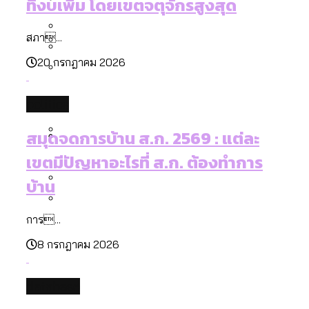
ที่งบเพิ่ม โดยเขตจตุจักรสูงสุด
[ข้อมูลดิบ]
Bangkok Index 2025
กทม. มีอำนาจแค่ไหน ในการแก้ปัญหาให้คน
งบระบายน้ำ-ป้องกันน้ำท่วม 4 ปี (2566-
กรุงเทพฯ เมืองสังคมผู้สูงอายุ [ข้อมูลดิบ]
สภา...
ที่อาศัยอยู่ในกรุงเทพฯ
2569) ของ กทม. ในยุคชัชชาติ ลงเขตไหน
กรุงเทพฯ เมืองคอนเสิร์ต : สำรวจ
ทำอะไรบ้าง
20 กรกฎาคม 2026
คำนำหน้านามและกฎหมายสมรสเท่าเทียม
คอนเสิร์ตและแฟนมีตติ้งในไทยจำนวน 526
สำรวจงบประมาณรายเขตในกรุงเทพฯ
[ข้อมูลดิบ]
งาน ตั้งแต่ปี 2023-2024
ผ่าน Bangkok Index 2025
กรุงเทพฯ เมืองสังคมผู้สูงอายุ : 36 เขตมี
politics
คนตายมากกว่าคนเกิด 18 เขตเป็นสังคมผู้
สมุดจดการบ้าน ส.ก. 2569 : แต่ละ
สูงอายุระดับสุดยอด
เขตมีปัญหาอะไรที่ ส.ก. ต้องทำการ
กรุงเทพฯ เมืองสังคมผู้สูงอายุ [ข้อมูลดิบ]
ปีนกำแพงส่องซีรีส์จีน: จีนส่งออกภาพ
สำรวจรายได้จากการจัดเก็บภาษีใน
บ้าน
ลักษณ์แบบไหนสู่สายตาโลก
กรุงเทพฯ ผ่าน Bangkok Index 2025
Bangkok Index 2025 : อันดับความน่าอยู่
การ...
ของ 50 เขตในกรุงเทพฯ
สวนสาธารณะและพื้นที่สีเขียวใน กทม.
8 กรกฎาคม 2026
[ข้อมูลดิบ]
database