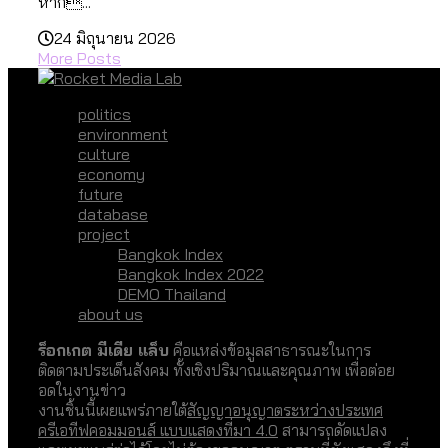
หาก...
24 มิถุนายน 2026
More Posts
politics
environment
culture
economy
future
database
project
Bangkok Index
Bangkok Index 2022
DEMO Thailand
about us
ร็อกเกต มีเดีย แล็บ
คือแหล่งข้อมูลสาธารณะในการ
ติดตามประเด็นสังคม ทั้งเชิงปริมาณและคุณภาพ เพื่อต่อย
อดในงานข่าว
งานชิ้นนี้เผยแพร่ภายใต้
สัญญาอนุญาตระหว่างประเทศ
ครีเอทีฟคอมมอนส์ แบบแสดงที่มา 4.0
สามารถดัดแปลง