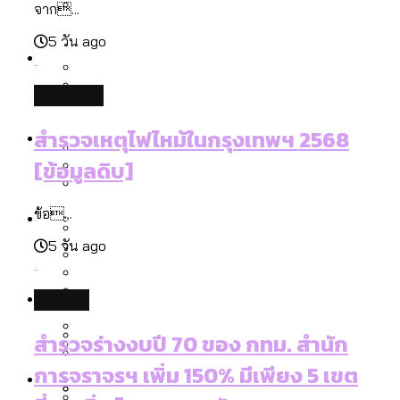
จาก...
ลัดวงจรมากที่สุด
เมื่อแยกท่องเที่ยวออกจากกีฬา กระทรวง
5 วัน ago
โลกใบเดียว สิทธิไม่เท่ากัน: กฎหมายการ
Economy
ใหม่จะมีงบฯ ประมาณเท่าไร
รับรองเพศของ Transgender ทั่วโลก
database
ประเทศไหนทำได้บ้าง?
สวนสาธารณะและพื้นที่สีเขียวใน กทม. เพิ่ม
เมกะโปรเจ็กต์ของ กทม. ในช่วงที่มีการใช้
Future
ขึ้นและเข้าถึงได้มากน้อยแค่ไหน
สำรวจเหตุไฟไหม้ในกรุงเทพฯ 2568
สมุดจดการบ้าน ส.ก. 2569 : แต่ละเขตมี
งบคาบเกี่ยวในยุคชัชชาติ มีอะไร ใช้งบแค่
[ข้อมูลดิบ]
ปัญหาอะไรที่ ส.ก. ต้องทำการบ้าน
ไหน
สำรวจ Hate Speech ที่ถูกผลิตซ้ำผ่าน
สังคมผู้สูงอายุไทย [ข้อมูลดิบ]
Database
วิดีโอ AI ในช่วงความขัดแย้งไทย-กัมพูชา
ข้อ...
ขยะมูลฝอย 2568 [ข้อมูลดิบ]
[ข้อมูลดิบ]
5 วัน ago
Vote62 ขอบคุณประชาชนที่ร่วม
ค่าฝุ่นในกรุงเทพฯ 2025 เทียบกับจำนวน
สังเกตการณ์การเลือกตั้งชวนคุยกันถึงบท
สังคมผู้สูงอายุไทย [ข้อมูลดิบ]
Project
ควันบุหรี่ที่เข้าปอด [ข้อมูลดิบ]
สำรวจสังคมผู้สูงอายุไทย : 6 จังหวัดเป็น
politics
เรียนที่เราได้รับจากเลือกตั้ง กรุงเทพฯ –
ขยะของคน กทม. ที่ยังถูกนำไปทิ้งที่
สังคมสูงวัยระดับสุดยอด และ 64 จังหวัดที่
Bangkok Index
ความเกลียดชังที่ขายได้ : สำรวจ Hate
สำรวจร่างงบปี 70 ของ กทม. สำนัก
พัทยา
ฉะเชิงเทรา นครปฐม และล่าสุดที่กาญจนบุรี
ตายมากกว่าเกิด
Bangkok Index 2022
Speech ที่ถูกผลิตซ้ำผ่านวิดีโอ AI ในช่วง
การจราจรฯ เพิ่ม 150% มีเพียง 5 เขต
About Us
สำรวจเหตุไฟไหม้ในกรุงเทพฯ 2568
DEMO Thailand
ความขัดแย้งไทย-กัมพูชา
สำรวจเศรษฐกิจในกรุงเทพฯ ผ่าน