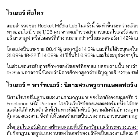
คำนำหน้านามและกฎหมายสมรส
กรุงเทพฯ เมืองสังคมผู้สูงอ
สำรวจรายได้จากการจัดเก็บ
ไรเดอร์ คือใคร
แบบสำรวจของ Rocket Media Lab ในครั้งนี้ จัดทำขึ้นระหว่างเดื
ทางออนไลน์ รวม 1,136 คน จากผลสำรวจสามารถแยกไรเดอร์ส่งอาหารแ
กรุงเทพฯ เมืองสังคมผู้สูงอาย
Bangkok Index 2025 : อันด
อรี่ ลาลามูฟ หรือไรเดอร์ที่ทำงานมากกว่าหนึ่งแพลตฟอร์ม 1.42%
โดยแบ่งเป็นเพศชาย 80.41% เพศหญิง 14.3% และที่ไม่ได้ระบุเพศใน
31.69% 18-22 ปี 14.08% 41 ปีขึ้นไป 6.95% และไม่ระบุช่วงอา
สวนสาธารณะและพื้นที่สีเขียว
ในส่วนของระดับการศึกษาของไรเดอร์ที่ตอบแบบสอบถามนั้น พบว่า
15.3% นอกจากนี้ยังพบว่ามีการศึกษาสูงกว่าปริญญาตรี 2.21% ระ
ไรเดอร์ = พาร์ทเนอร์ : นิยามสวยหรูจากแพลตฟอร์
นิยามไรเดอร์ในฐานะแรงงานตามกฎหมายของไทยยังคงคลุมเครือ ว่าจริงๆ
Freelance หรือ Partner’
โดยในเว็บไซต์ของแพลตฟอร์มหนึ่ง ได้ตอ
และไม่ได้ทำประจำ อีกทั้งในทางนิติสัมพันธ์ (ความสัมพันธ์ทางกฎ
คุ้มครองแรงงาน จึงทำให้ไรเดอร์กลายเป็นแรงงานนอกระบบตามก
เมื่อ
กลุ่มไรเดอร์เดินทางเข้าพบคณะที่ปรึกษารัฐมนตรีกระทรวงแรงง
กับข้อกฎหมายรูปแบบงานของไรเดอร์ของบริษัทเป็นแรงงานอิสระ ทำงาน