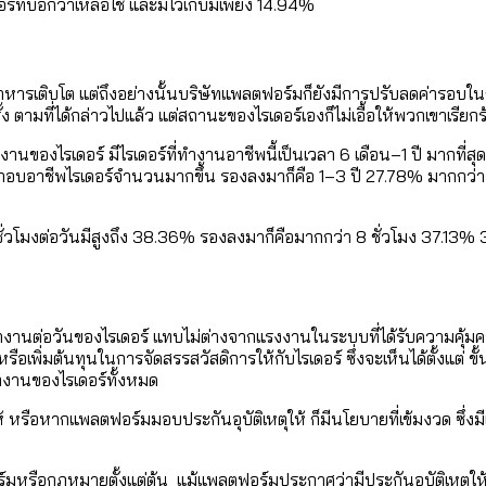
ร์ที่บอกว่าเหลือใช้ และมีไว้เก็บมีเพียง 14.94%
รเติบโต แต่ถึงอย่างนั้นบริษัทแพลตฟอร์มก็ยังมีการปรับลดค่ารอบในกา
 ตามที่ได้กล่าวไปแล้ว แต่สถานะของไรเดอร์เองก็ไม่เอื้อให้พวกเขาเรียกร
ไรเดอร์ มีไรเดอร์ที่ทำงานอาชีพนี้เป็นเวลา 6 เดือน–1 ปี มากที่ส
ะกอบอาชีพไรเดอร์จำนวนมากขึ้น รองลงมาก็คือ 1–3 ปี 27.78% มากกว่า
โมงต่อวันมีสูงถึง 38.36% รองลงมาก็คือมากกว่า 8 ชั่วโมง 37.13% 3
านต่อวันของไรเดอร์ แทบไม่ต่างจากแรงงานในระบบที่ได้รับความคุ้มค
รือเพิ่มต้นทุนในการจัดสรรสวัสดิการให้กับไรเดอร์ ซึ่งจะเห็นได้ตั้งแต่ ขั
ทำงานของไรเดอร์ทั้งหมด
ห้ หรือหากแพลตฟอร์มมอบประกันอุบัติเหตุให้ ก็มีนโยบายที่เข้มงวด ซึ่งมีเ
ตฟอร์มหรือกฎหมายตั้งแต่ต้น แม้แพลตฟอร์มประกาศว่ามีประกันอุบัติเหตุ