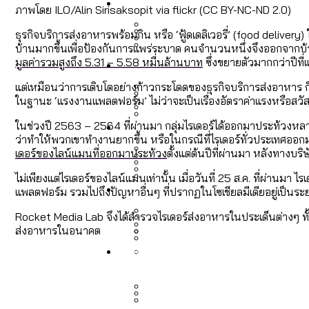
Economy
สวนสาธารณะและพื้นที่สีเขียว
สมุดจดการบ้าน ส.ก. 2569 : 
ภาพโดย ILO/Alin Sirisaksopit via flickr (CC BY-NC-ND 2.0)
ธุรกิจบริการส่งอาหารพร้อมกิน หรือ ‘ฟู้ดเดลิเวอรี่’ (food deliv
บ้านมากขึ้นเพื่อป้องกันการแพร่ระบาด คนจำนวนหนึ่งจึงออกจากบ้านน
เมกะโปรเจ็กต์ของ กทม. ในช่ว
Future
สำรวจ Hate Speech ที่ถูกผล
มูลค่ารวมสูงถึง 5.31 – 5.58 หมื่นล้านบาท
ซึ่งขยายตัวมากกว่าปีที่
ขยะมูลฝอย 2568 [ข้อมูลดิบ
Vote62 ขอบคุณประชาชนที่ร่ว
แต่เหมือนว่าการเติบโตอย่างก้าวกระโดดของธุรกิจบริการส่งอาหาร
ในฐานะ ‘แรงงานแพลตฟอร์ม’ ไม่ว่าจะเป็นเรื่องอัตราค่าแรงหรือสวั
สังคมผู้สูงอายุไทย [ข้อมูลดิ
Database
ค่าฝุ่นในกรุงเทพฯ 2025 เทียบ
ในช่วงปี 2563 – 2564 ที่ผ่านมา กลุ่มไรเดอร์ได้ออกมาประท้วงห
ความเกลียดชังที่ขายได้ : ส
ขยะของคน กทม. ที่ยังถูกนำไป
ว่าทำให้พวกเขาทำงานยากขึ้น หรือในกรณีที่ไรเดอร์ทั่วประเทศออก
กทม. มีอำนาจแค่ไหน ในการแก
เดอร์ของไลน์แมนที่ออกมาประท้วง
ตั้งแต่ต้นปีที่ผ่านมา หลังทางบ
ไม่เพียงแต่ไรเดอร์ของไลน์แมนเท่านั้น เมื่อวันที่ 25 ส.ค. ที่ผ่านม
สังคมผู้สูงอายุไทย [ข้อมูลดิ
Project
สำรวจสังคมผู้สูงอายุไทย : 6
แพลตฟอร์ม รวมไปถึงปัญหาอื่นๆ ที่ปรากฏในโซเชียลมีเดียอยู่เป็
สำรวจเศรษฐกิจในกรุงเทพฯ
กรุงเทพฯ เมืองคอนเสิร์ต :
งบระบายน้ำ-ป้องกันน้ำท่วม 
Bangkok Index
Rocket Media Lab จึงได้สำรวจไรเดอร์ส่งอาหารในประเด็นต่างๆ ทั
Bangkok Index 2022
ส่งอาหารในอนาคต
About Us
สำรวจเหตุไฟไหม้ในกรุงเทพฯ
DEMO Thailand
กรุงเทพฯ เมืองสังคมผู้สูงอาย
สำรวจงบประมาณรายเขตในก
ปีนกำแพงส่องซีรีส์จีน: จี