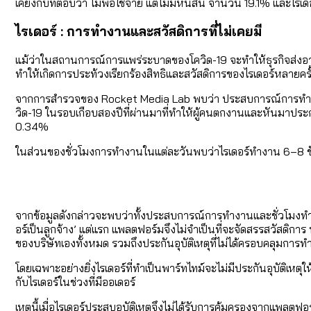
เคียงกับที่ตอบว่า ไม่พอใช้จ่าย แต่ไม่มีหนี้สิน จำนวน 19.1% และไรเดอ
ไรเดอร์ : การทำงานและสวัสดิการที่ไม่เคยมี
แม้ว่าในสถานการณ์การแพร่ระบาดของโควิด-19 จะทำให้ธุรกิจส่งอาหา
ทำให้เกิดการประท้วงเรียกร้องสิทธิและสวัสดิการของไรเดอร์หลายครั้ง
จากการสำรวจของ Rocket Media Lab พบว่า ประสบการณ์การทำงานของ
วิด-19 ในรอบเกือบสองปีที่ผ่านมาที่ทำให้ผู้คนตกงานและหันมาปร
0.34%
ในส่วนของชั่วโมงการทำงานในแต่ละวันพบว่าไรเดอร์ทำงาน 6–8 ชั่ว
จากข้อมูลดังกล่าวจะพบว่าทั้งประสบการณ์การทำงานและชั่วโมงทำง
อร์เป็นลูกจ้าง’ แต่แรก แพลตฟอร์มจึงไม่จำเป็นที่จะจัดสรรสวัสดิการ ห
ของบริษัทเองทั้งหมด รวมถึงประกันอุบัติเหตุที่ไม่ได้ครอบคลุมการ
โดยเฉพาะอย่างยิ่งไรเดอร์ที่ทำเป็นพาร์ทไทม์จะไม่มีประกันอุบัติเหตุใ
กับไรเดอร์ในช่วงที่มีออเดอร์
เหตุนี้เมื่อไรเดอร์ประสบอุบัติเหตุจึงไม่ได้รับการคุ้มครองจากแพล