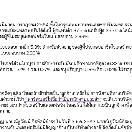
เท่าเทียม [ข้อมูลดิบ]
ายุ : 36 เขตมีคนตายมากกว่าคนเกิด 18 เขตเป็นสังคมผู้
ภาษีในกรุงเทพฯ ผ่าน Bangkok Index 2025
อนมีนาคม-กรกฎาคม 2564 ทั้งในกรุงเทพมหานครและเขตปริมณฑล รวมไปถึ
ต่ละแพลตฟอร์มได้ดังนี้ ฟู้ดแพนด้า 37.5% แกร็บฟู้ด 25.79% ไลน์แมน
ุ [ข้อมูลดิบ]
ับความน่าอยู่ของ 50 เขตในกรุงเทพฯ
 และผู้ที่ไม่ระบุแพลตฟอร์มในแบบสอบถาม 2.89%
แบบสอบถามอีก 5.3% สำหรับช่วงอายุของผู้ที่ประกอบอาชีพไรเดอร์ พบว
ยุในแบบสอบถาม 2.99%
ใน กทม. [ข้อมูลดิบ]
 ไรเดอร์ส่วนใหญ่จบการศึกษาระดับมัธยมศึกษามากที่สุด 56.32% รอ
ดับปวส. 1.32% ปวช. 0.27% และอนุปริญญา 0.18% อีก 0.62% ไม่ระบุ
ม
 แล้ว ‘ไรเดอร์’ เข้าข่ายเป็น ‘ลูกจ้าง’ หรือไม่ จากนิยามที่ทางบริษ
บคำถามไว้ว่า
“พาร์ทเนอร์ไม่ถือว่าเป็นพนักงานประจำ”
จะเห็นว่าบริษั
หมาย) ระหว่างไรเดอร์กับแพลตฟอร์ม ไรเดอร์ไม่ได้มีสถานะเป็นลูกจ้าง
ฎหมาย
าน
นายณัฐวัฒน์ จีรทัศน์ธำรง ในวันที่ 3 ธ.ค. 2563 นายณัฐวัฒน์ก็ระ
กับแพลตฟอร์มไม่มีสัญญาจ้าง เป็นบริษัทต่างชาติ จึงเกิดเป็นข้อจำกัด