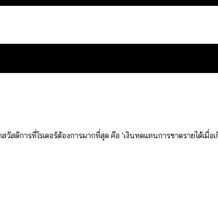
สำนักการจราจรฯ เพิ่ม 150% มีเพียง 5 เขตที่งบเพิ่ม โ
ดิการที่ไรเดอร์ต้องการมากที่สุด คือ ‘เงินทดแทนการขาดรายได้เมื่อเกิด
 ส่วนใหญ่มาจากไฟฟ้าลัดวงจร เขตจตุจักรเกิดไฟฟ้าล
ีฬา กระทรวงใหม่จะมีงบฯ ประมาณเท่าไร
น: กฎหมายการรับรองเพศของ Transgender ทั่วโลก ประเ