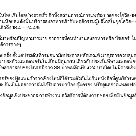
ใน กทม. เพิ่มขึ้นและเข้าถึงได้มากน้อยแค่ไหน
แต่ละเขตมีปัญหาอะไรที่ ส.ก. ต้องทำการบ้าน
ery) ในไทยเติบโตอย่างรวดเร็ว อีกทั้งสถานการณ์การแพร่ระบาดของโควิด
้อยลง ดังนั้นบริการส่งอาหารเข้ากับพฤติกรรมผู้บริโภคในยุคโควิด-19 เ
งที่มีการใช้งบคาบเกี่ยวในยุคชัชชาติ มีอะไร ใช้งบแค่ไ
ิตซ้ำผ่านวิดีโอ AI ในช่วงความขัดแย้งไทย-กัมพูชา [ข้
แล้วถึง 18.4 – 24.4%
]
มสังเกตการณ์การเลือกตั้งชวนคุยกันถึงบทเรียนที่เรา
 ก็มาพร้อมปัญหามากมาย จากการที่คนทำงานส่งอาหารหรือ ‘ไรเดอร์’ ใน
สดิการต่างๆ
บ]
กับจำนวนควันบุหรี่ที่เข้าปอด [ข้อมูลดิบ]
ลายครั้ง ตั้งแต่ประเด็นที่กรมอนามัยประกาศหลักเกณฑ์ มาตรการควบคุม
ำรวจ Hate Speech ที่ถูกผลิตซ้ำผ่านวิดีโอ AI ในช่วงคว
ทิ้งที่ ฉะเชิงเทรา นครปฐม และล่าสุดที่กาญจนบุรี
มาประท้วงแพลตฟอร์มในเดือนมิถุนายน เกี่ยวกับประเด็นที่ทางแพลตฟอร
้ปัญหาให้คนที่อาศัยอยู่ในกรุงเทพฯ
ริษัทลดค่ารอบของไรเดอร์ จาก 38 บาทเหลือเพียง 24 บาทโดยไม่มีการแจ้
า ไรเดอร์ของฟู้ดแพนด้าจากเชียงใหม่ก็ได้รวมตัวกันไปยื่นหนังสือที่ศูนย์
บ]
 จังหวัดเป็นสังคมสูงวัยระดับสุดยอด และ 64 จังหวัดที
นระยะ อันเป็นผลจากการไม่ได้รับการปกป้อง คุ้มครอง หรือดูแลจากแพล
 ผ่าน Bangkok Index 2025
 สำรวจคอนเสิร์ตและแฟนมีตติ้งในไทยจำนวน 526 งาน ตั
4 ปี (2566-2569) ของ กทม. ในยุคชัชชาติ ลงเขตไหน ท
้งข้อมูลเชิงประชากร การทำงาน สวัสดิการที่ต้องการ ฯลฯ เพื่อเป็นข้
 2568 [ข้อมูลดิบ]
ุ [ข้อมูลดิบ]
รุงเทพฯ ผ่าน Bangkok Index 2025
นส่งออกภาพลักษณ์แบบไหนสู่สายตาโลก