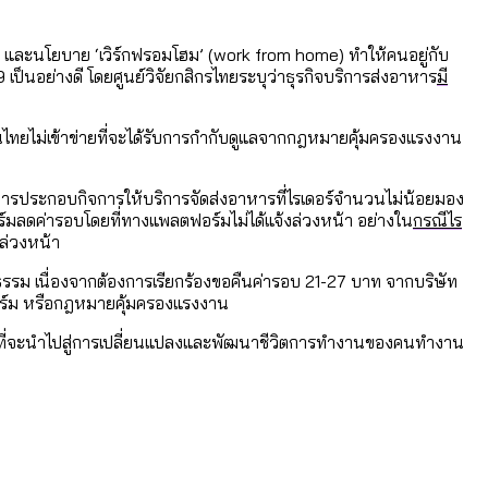
-19 และนโยบาย ‘เวิร์กฟรอมโฮม’ (work from home) ทำให้คนอยู่กับ
ป็นอย่างดี โดยศูนย์วิจัยกสิกรไทยระบุว่าธุรกิจบริการส่งอาหาร
มี
หน
อมูลดิบ]
ได้รับจากเลือกตั้ง กรุงเทพฯ – พัทยา
ไทยไม่เข้าข่ายที่จะได้รับการกำกับดูแลจากกฎหมายคุ้มครองแรงงาน
การประกอบกิจการให้บริการจัดส่งอาหารที่ไรเดอร์จำนวนไม่น้อยมอง
ามขัดแย้งไทย-กัมพูชา
์มลดค่ารอบโดยที่ทางแพลตฟอร์มไม่ได้แจ้งล่วงหน้า อย่างใน
กรณีไร
งล่วงหน้า
ดำรงธรรม เนื่องจากต้องการเรียกร้องขอคืนค่ารอบ 21-27 บาท จากบริษัท
่ตายมากกว่าเกิด
ตฟอร์ม หรือกฎหมายคุ้มครองแรงงาน
้งแต่ปี 2023-2024
ำอะไรบ้าง
อมูลที่จะนำไปสู่การเปลี่ยนแปลงและพัฒนาชีวิตการทำงานของคนทำงาน