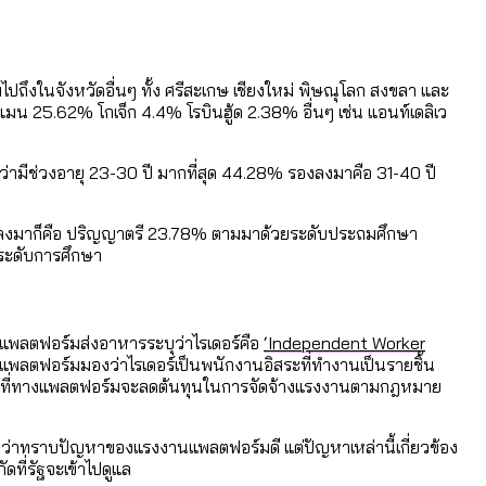
สูงอายุระดับสุดยอด
งในจังหวัดอื่นๆ ทั้ง ศรีสะเกษ เชียงใหม่ พิษณุโลก สงขลา และ
 25.62% โกเจ็ก 4.4% โรบินฮู้ด 2.38% อื่นๆ เช่น แอนท์เดลิเว
่ามีช่วงอายุ 23-30 ปี มากที่สุด 44.28% รองลงมาคือ 31-40 ปี
งลงมาก็คือ ปริญญาตรี 23.78% ตามมาด้วยระดับประถมศึกษา
ระดับการศึกษา
ัทแพลตฟอร์มส่งอาหารระบุว่าไรเดอร์คือ
‘Independent Worker
ทแพลตฟอร์มมองว่าไรเดอร์เป็นพนักงานอิสระที่ทำงานเป็นรายชิ้น
 เพื่อที่ทางแพลตฟอร์มจะลดต้นทุนในการจัดจ้างแรงงานตามกฎหมาย
บุว่าทราบปัญหาของแรงงานแพลตฟอร์มดี แต่ปัญหาเหล่านี้เกี่ยวข้อง
ที่รัฐจะเข้าไปดูแล