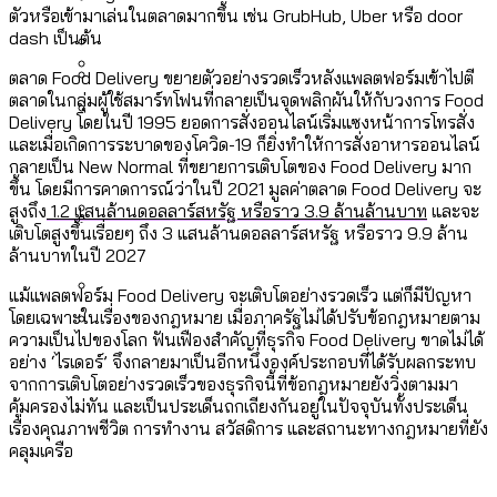
[ข้อมูลดิบ]
Bangkok Index 2025
ตัวหรือเข้ามาเล่นในตลาดมากขึ้น เช่น GrubHub, Uber หรือ door
กทม. มีอำนาจแค่ไหน ในการแก้ปัญหาให้คน
งบระบายน้ำ-ป้องกันน้ำท่วม 4 ปี (2566-
dash เป็นต้น
กรุงเทพฯ เมืองสังคมผู้สูงอายุ [ข้อมูลดิบ]
ที่อาศัยอยู่ในกรุงเทพฯ
2569) ของ กทม. ในยุคชัชชาติ ลงเขตไหน
ตลาด Food Delivery ขยายตัวอย่างรวดเร็วหลังแพลตฟอร์มเข้าไปตี
กรุงเทพฯ เมืองคอนเสิร์ต : สำรวจ
ตลาดในกลุ่มผู้ใช้สมาร์ทโฟนที่กลายเป็นจุดพลิกผันให้กับวงการ Food
ทำอะไรบ้าง
คำนำหน้านามและกฎหมายสมรสเท่าเทียม
Delivery โดยในปี 1995 ยอดการสั่งออนไลน์เริ่มแซงหน้าการโทรสั่ง
คอนเสิร์ตและแฟนมีตติ้งในไทยจำนวน 526
สำรวจงบประมาณรายเขตในกรุงเทพฯ
และเมื่อเกิดการระบาดของโควิด-19 ก็ยิ่งทำให้การสั่งอาหารออนไลน์
[ข้อมูลดิบ]
งาน ตั้งแต่ปี 2023-2024
ผ่าน Bangkok Index 2025
กรุงเทพฯ เมืองสังคมผู้สูงอายุ : 36 เขตมี
กลายเป็น New Normal ที่ขยายการเติบโตของ Food Delivery มาก
ขึ้น โดยมีการคาดการณ์ว่าในปี 2021 มูลค่าตลาด Food Delivery จะ
คนตายมากกว่าคนเกิด 18 เขตเป็นสังคมผู้
สูงถึง
1.2 แสนล้านดอลลาร์สหรัฐ หรือราว 3.9 ล้านล้านบาท
และจะ
สูงอายุระดับสุดยอด
เติบโตสูงขึ้นเรื่อยๆ ถึง 3 แสนล้านดอลลาร์สหรัฐ หรือราว 9.9 ล้าน
ล้านบาทในปี 2027
กรุงเทพฯ เมืองสังคมผู้สูงอายุ [ข้อมูลดิบ]
ปีนกำแพงส่องซีรีส์จีน: จีนส่งออกภาพ
สำรวจรายได้จากการจัดเก็บภาษีใน
แม้แพลตฟอร์ม Food Delivery จะเติบโตอย่างรวดเร็ว แต่ก็มีปัญหา
ลักษณ์แบบไหนสู่สายตาโลก
กรุงเทพฯ ผ่าน Bangkok Index 2025
โดยเฉพาะในเรื่องของกฎหมาย เมื่อภาครัฐไม่ได้ปรับข้อกฎหมายตาม
Bangkok Index 2025 : อันดับความน่าอยู่
ความเป็นไปของโลก ฟันเฟืองสำคัญที่ธุรกิจ Food Delivery ขาดไม่ได้
อย่าง ‘ไรเดอร์’ จึงกลายมาเป็นอีกหนึ่งองค์ประกอบที่ได้รับผลกระทบ
ของ 50 เขตในกรุงเทพฯ
สวนสาธารณะและพื้นที่สีเขียวใน กทม.
จากการเติบโตอย่างรวดเร็วของธุรกิจนี้ที่ข้อกฎหมายยังวิ่งตามมา
[ข้อมูลดิบ]
คุ้มครองไม่ทัน และเป็นประเด็นถกเถียงกันอยู่ในปัจจุบันทั้งประเด็น
เรื่องคุณภาพชีวิต การทำงาน สวัสดิการ และสถานะทางกฎหมายที่ยัง
คลุมเครือ