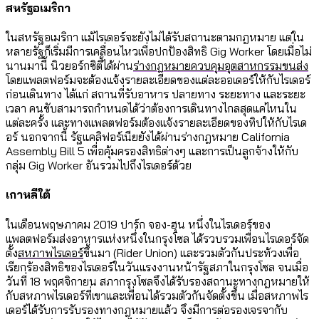
สหรัฐอเมริกา
ในสหรัฐอเมริกา แม้ไรเดอร์จะยังไม่ได้รับสถานะตามกฎหมาย แต่ใน
หลายรัฐก็เริ่มมีการเคลื่อนไหวเพื่อปกป้องสิทธิ Gig Worker โดยเมื่อไม่
นานมานี้ นิวยอร์กซิตี้ได้ผ่าน
ร่างกฎหมายควบคุมอุตสาหกรรมขนส่ง
โดยแพลตฟอร์มจะต้องแจ้งรายละเอียดของแต่ละออเดอร์ให้กับไรเดอร์
ก่อนเดินทาง ได้แก่ สถานที่รับอาหาร ปลายทาง ระยะทาง และระยะ
เวลา คนขับสามารถกำหนดได้ว่าต้องการเดินทางไกลสุดแค่ไหนใน
แต่ละครั้ง และทางแพลตฟอร์มต้องแจ้งรายละเอียดของทิปให้กับไรเด
อร์ นอกจากนี้ รัฐแคลิฟอร์เนียยังได้ผ่านร่างกฎหมาย California
Assembly Bill 5 เพื่อคุ้มครองสิทธิต่างๆ และการเป็นลูกจ้างให้กับ
กลุ่ม Gig Worker อันรวมไปถึงไรเดอร์ด้วย
เกาหลีใต้
ในเดือนพฤษภาคม 2019 ปาร์ก จอง-ฮุน หนึ่งในไรเดอร์ของ
แพลตฟอร์มส่งอาหารแห่งหนึ่งในกรุงโซล ได้รวบรวมเพื่อนไรเดอร์จัด
ตั้ง
สหภาพไรเดอร์
ขึ้นมา (Rider Union) และรวมตัวกันประท้วงเพื่อ
เรียกร้องสิทธิของไรเดอร์ในวันแรงงานหน้ารัฐสภาในกรุงโซล จนเมื่อ
วันที่ 18 พฤศจิกายน สภากรุงโซลจึงได้รับรองสถานะทางกฎหมายให้
กับสหภาพไรเดอร์ที่เขาและเพื่อนได้รวมตัวกันจัดตั้งขึ้น เมื่อสหภาพไร
เดอร์ได้รับการรับรองทางกฎหมายแล้ว จึงมีการต่อรองเจรจากับ