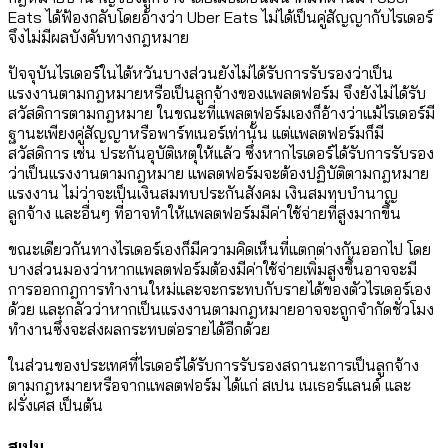
Eats ได้ฟ้องกลับโดยอ้างว่า Uber Eats ไม่ได้เป็นคู่สัญญากับไรเดอร์
จึงไม่มีผลบังคับทางกฎหมาย
ปัจจุบันไรเดอร์ในไต้หวันบางส่วนยังไม่ได้รับการรับรองว่าเป็น
แรงงานตามกฎหมายหรือเป็นลูกจ้างของแพลตฟอร์ม จึงยังไม่ได้รับ
สวัสดิการตามกฎหมาย ในขณะที่แพลตฟอร์มเองก็อ้างว่าแม้ไรเดอร์มี
ฐานะเพียงคู่สัญญาหรือพาร์ทเนอร์เท่านั้น แต่แพลตฟอร์มก็มี
สวัสดิการ เช่น ประกันอุบัติเหตุให้แล้ว ซึ่งหากไรเดอร์ได้รับการรับรอง
ว่าเป็นแรงงานตามกฎหมาย แพลตฟอร์มจะต้องปฏิบัติตามกฎหมาย
แรงงาน ไม่ว่าจะเป็นเงินสมทบประกันสังคม เงินสมทบบำนาญ
ลูกจ้าง และอื่นๆ ที่อาจทำให้แพลตฟอร์มมีค่าใช้จ่ายที่สูงมากขึ้น
ขณะเดียวกันทางไรเดอร์เองก็มีความคิดเห็นที่แตกต่างกันออกไป โดย
บางส่วนมองว่าหากแพลตฟอร์มต้องมีค่าใช้จ่ายเพิ่มสูงขึ้นอาจจะมี
การออกกฎการทำงานใหม่และจะกระทบกับรายได้ของตัวไรเดอร์เอง
ด้วย และกลัวว่าหากเป็นแรงงานตามกฎหมายอาจจะถูกจำกัดชั่วโมง
ทำงานซึ่งจะส่งผลกระทบต่อรายได้อีกด้วย
ในส่วนของประเทศที่ไรเดอร์ได้รับการรับรองสถานะการเป็นลูกจ้าง
ตามกฎหมายหรือจากแพลตฟอร์ม ได้แก่ สเปน เนเธอร์แลนด์ และ
ฝรั่งเศส เป็นต้น
สเปน