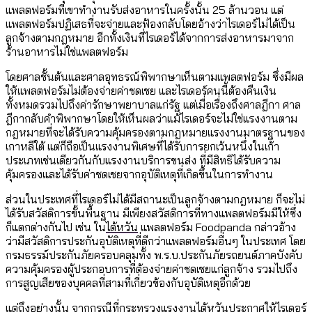
แพลตฟอร์มที่เขาทำงานรับส่งอาหารในครั้งนั้น 25 ล้านวอน แต่
แพลตฟอร์มปฏิเสธที่จะจ่ายและฟ้องกลับโดยอ้างว่าไรเดอร์ไม่ได้เป็น
ลูกจ้างตามกฎหมาย อีกทั้งเงินที่ไรเดอร์ได้จากการส่งอาหารมาจาก
ร้านอาหารไม่ใช่แพลตฟอร์ม
โดยศาลชั้นต้นและศาลอุทธรณ์พิพากษาเห็นตามแพลตฟอร์ม ซึ่งมีผล
ให้แพลตฟอร์มไม่ต้องจ่ายค่าชดเชย และไรเดอร์คนนี้ต้องคืนเงิน
ทั้งหมดรวมไปถึงค่ารักษาพยาบาลแก่รัฐ แต่เมื่อเรื่องถึงศาลฎีกา ศาล
ฎีกากลับคำพิพากษาโดยให้เห็นผลว่าแม้ไรเดอร์จะไม่ใช่แรงงานตาม
กฎหมายที่จะได้รับความคุ้มครองตามกฎหมายแรงงานมาตรฐานของ
เกาหลีใต้ แต่ก็ถือเป็นแรงงานพิเศษที่ได้รับการยกเว้นหนึ่งในเก้า
ประเภทเช่นเดียวกันกับแรงงานบริการขนส่ง ที่มีสิทธิได้รับความ
คุ้มครองและได้รับค่าชดเชยจากอุบัติเหตุที่เกิดขึ้นในการทำงาน
ส่วนในประเทศที่ไรเดอร์ไม่ได้มีสถานะเป็นลูกจ้างตามกฎหมาย ก็จะไม่
ได้รับสวัสดิการขั้นพื้นฐาน มีเพียงสวัสดิการที่ทางแพลตฟอร์มมีให้ซึ่ง
ก็แตกต่างกันไป เช่น ใน
ไต้หวัน
แพลตฟอร์ม Foodpanda กล่าวอ้าง
ว่ามีสวัสดิการประกันอุบัติเหตุที่ดีกว่าแพลตฟอร์มอื่นๆ ในประเทศ โดย
กรมธรรม์ประกันภัยครอบคลุมทั้ง พ.ร.บ.ประกันภัยรถยนต์ภาคบังคับ
ความคุ้มครองผู้ประกอบการที่ต้องจ่ายค่าชดเชยแก่ลูกจ้าง รวมไปถึง
การสูญเสียของบุคคลที่สามที่เกี่ยวข้องกับอุบัติเหตุอีกด้วย
แต่ถึงอย่างนั้น จากกรณีที่กระทรวงแรงงานไต้หวันประกาศให้ไรเดอร์