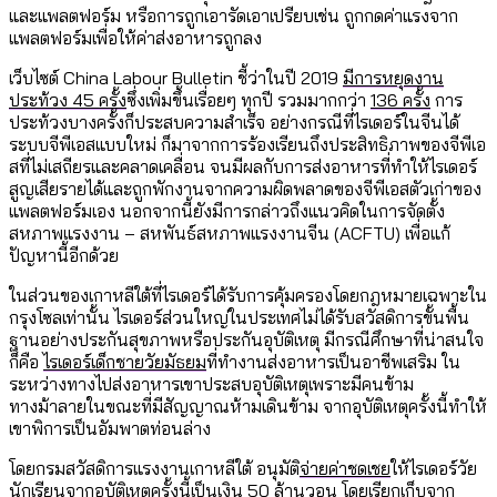
และแพลตฟอร์ม หรือการถูกเอารัดเอาเปรียบเช่น ถูกกดค่าแรงจาก
แพลตฟอร์มเพื่อให้ค่าส่งอาหารถูกลง
เว็บไซต์ China Labour Bulletin ชี้ว่าในปี 2019
มีการหยุดงาน
ประท้วง 45 ครั้ง
ซึ่งเพิ่มขึ้นเรื่อยๆ ทุกปี รวมมากกว่า
136 ครั้ง
การ
ประท้วงบางครั้งก็ประสบความสำเร็จ อย่างกรณีที่ไรเดอร์ในจีนได้
ระบบจีพีเอสแบบใหม่ ก็มาจากการร้องเรียนถึงประสิทธิภาพของจีพีเอ
สที่ไม่เสถียรและคลาดเคลื่อน จนมีผลกับการส่งอาหารที่ทำให้ไรเดอร์
สูญเสียรายได้และถูกพักงานจากความผิดพลาดของจีพีเอสตัวเก่าของ
แพลตฟอร์มเอง นอกจากนี้ยังมีการกล่าวถึงแนวคิดในการจัดตั้ง
สหภาพแรงงาน – สหพันธ์สหภาพแรงงานจีน (ACFTU) เพื่อแก้
ปัญหานี้อีกด้วย
ในส่วนของเกาหลีใต้ที่ไรเดอร์ได้รับการคุ้มครองโดยกฎหมายเฉพาะใน
กรุงโซลเท่านั้น ไรเดอร์ส่วนใหญ่ในประเทศไม่ได้รับสวัสดิการขั้นพื้น
ฐานอย่างประกันสุขภาพหรือประกันอุบัติเหตุ มีกรณีศึกษาที่น่าสนใจ
ก็คือ
ไรเดอร์เด็กชายวัยมัธยม
ที่ทำงานส่งอาหารเป็นอาชีพเสริม ใน
ระหว่างทางไปส่งอาหารเขาประสบอุบัติเหตุเพราะมีคนข้าม
ทางม้าลายในขณะที่มีสัญญาณห้ามเดินข้าม จากอุบัติเหตุครั้งนี้ทำให้
เขาพิการเป็นอัมพาตท่อนล่าง
โดยกรมสวัสดิการแรงงานเกาหลีใต้ อนุมัติ
จ่ายค่าชดเชย
ให้ไรเดอร์วัย
นักเรียนจากอุบัติเหตุครั้งนี้เป็นเงิน 50 ล้านวอน โดยเรียกเก็บจาก