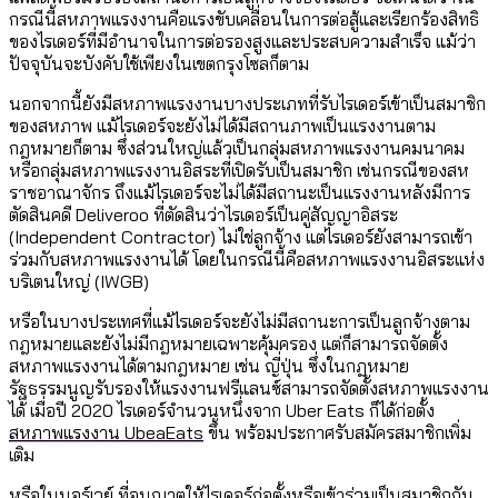
กรณีนี้สหภาพแรงงานคือแรงขับเคลื่อนในการต่อสู้และเรียกร้องสิทธิ
ของไรเดอร์ที่มีอำนาจในการต่อรองสูงและประสบความสำเร็จ แม้ว่า
ปัจจุบันจะบังคับใช้เพียงในเขตกรุงโซลก็ตาม
นอกจากนี้ยังมีสหภาพแรงงานบางประเภทที่รับไรเดอร์เข้าเป็นสมาชิก
ของสหภาพ แม้ไรเดอร์จะยังไม่ได้มีสถานภาพเป็นแรงงานตาม
กฎหมายก็ตาม ซึ่งส่วนใหญ่แล้วเป็นกลุ่มสหภาพแรงงานคมนาคม
หรือกลุ่มสหภาพแรงงานอิสระที่เปิดรับเป็นสมาชิก เช่นกรณีของสห
ราชอาณาจักร ถึงแม้ไรเดอร์จะไม่ได้มีสถานะเป็นแรงงานหลังมีการ
ตัดสินคดี Deliveroo ที่ตัดสินว่าไรเดอร์เป็นคู่สัญญาอิสระ
(Independent Contractor) ไม่ใช่ลูกจ้าง แต่ไรเดอร์ยังสามารถเข้า
ร่วมกับสหภาพแรงงานได้ โดยในกรณีนี้คือสหภาพแรงงานอิสระแห่ง
บริเตนใหญ่ (IWGB)
หรือในบางประเทศที่แม้ไรเดอร์จะยังไม่มีสถานะการเป็นลูกจ้างตาม
กฎหมายและยังไม่มีกฎหมายเฉพาะคุ้มครอง แต่ก็สามารถจัดตั้ง
สหภาพแรงงานได้ตามกฎหมาย เช่น ญี่ปุ่น ซึ่งในกฎหมาย
รัฐธรรมนูญรับรองให้แรงงานฟรีแลนซ์สามารถจัดตั้งสหภาพแรงงาน
ได้ เมื่อปี 2020 ไรเดอร์จำนวนหนึ่งจาก Uber Eats ก็ได้ก่อตั้ง
สหภาพแรงงาน UbeaEats
ขึ้น พร้อมประกาศรับสมัครสมาชิกเพิ่ม
เติม
หรือในนอร์เวย์ ที่อนุญาตให้ไรเดอร์ก่อตั้งหรือเข้าร่วมเป็นสมาชิกกับ