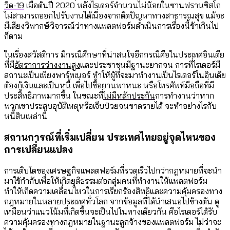
วิด-19
เมื่อต้นปี 2020 หลังไรเดอร์จำนวนไม่น้อยในซานฟรานซิสโก
ไม่สามารถออกไปรับงานได้เนื่องจากติดปัญหาทางสาธารณสุข แม้จะ
มีเสียงวิพากษ์วิจารณ์ว่าทางแพลตฟอร์มดำเนินการเรื่องนี้ช้าเกินไป
ก็ตาม
ในเรื่องสวัสดิการ มีกรณีศึกษาที่น่าสนใจอีกกรณีคือในประเทศอินเดีย
ที่มี
อัตราการว่างงานสูง
และประชาชนมีฐานะยากจน การที่ไรเดอร์มี
สถานะเป็นเพียงพาร์ทเนอร์ ทำให้ผู้ที่จะมาทำงานเป็นไรเดอร์ในอินเดีย
ต้องกู้เงินและเป็นหนี้ เพื่อไปซื้อยานพาหนะ หรือโทรศัพท์มือถือที่มี
ประสิทธิภาพมากขึ้น ในขณะที่
ไม่มีหลักประกัน
การทำงานว่าหาก
พวกเขาประสบอุบัติเหตุหรือเจ็บป่วยจนขาดรายได้ จะทำอย่างไรกับ
หนี้สินเหล่านี้
สถานการณ์ที่เริ่มเปลี่ยน ประเทศไทยอยู่จุดไหนของ
การเปลี่ยนแปลง
การเติบโตของเศรษฐกิจแพลตฟอร์มที่รวดเร็วไปกว่ากฎหมายที่จะนำ
มาใช้กำกับเพื่อให้เกิดยุติธรรมต่อกลุ่มคนที่ทำงานให้แพลตฟอร์ม
ทำให้เกิดความเคลื่อนไหวในการเรียกร้องสิทธิและความคุ้มครองทาง
กฎหมายในหลายประเทศทั่วโลก จากข้อมูลที่ได้นำเสนอไปข้างต้น ดู
เหมือนว่าแนวโน้มที่เกิดขึ้นจะเป็นไปในทางเดียวกัน คือไรเดอร์ได้รับ
ความคุ้มครองทางกฎหมายในฐานะลูกจ้างของแพลตฟอร์ม ไม่ว่าจะ