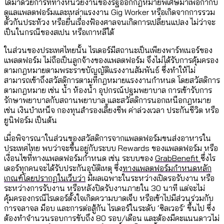
ได้มาด้วยการที่ทางหน่วยงานของรัฐออกกฎหมายพิเศษมาเพื่อกำกับ
ดูแลแพลตฟอร์มและเหล่าแรงงาน Gig Worker หรือเกิดจากการรวม
ตัวกันประท้วง หรือยื่นเรื่องฟ้องศาลจนเกิดการเปลี่ยนแปลง ไม่ว่าจะ
เป็นในกรณีของสเปน หรือเกาหลีใต้
ในส่วนของประเทศไทยนั้น ไรเดอร์มีสถานะเป็นเพียงพาร์ทเนอร์ของ
แพลตฟอร์ม ไม่ถือเป็นลูกจ้างของแพลตฟอร์ม จึงไม่ได้รับการคุ้มครอง
ตามกฎหมายตามพระราชบัญญัติแรงงานสัมพันธ์ ซึ่งทำให้ไม่
สามารถเข้าถึงสวัสดิการตามที่กฎหมายแรงงานกำหนด โดยสวัสดิการ
ตามกฎหมาย เช่น น้ำ ห้องน้ำ อุปกรณ์ปฐมพยาบาล การเข้ารับการ
รักษาพยาบาลกับสถานพยาบาล และสวัสดิการนอกเหนือกฎหมาย
เช่น เงินบำเหน็จ กองทุนสำรองเลี้ยงชีพ ค่าล่วงเวลา ประกันชีวิต หรือ
ยูนิฟอร์ม เป็นต้น
เมื่อพิจารณาในส่วนของสวัสดิการจากแพลตฟอร์มขนส่งอาหารใน
ประเทศไทย พบว่าจะขึ้นอยู่กับระบบ Rewards ของแพลตฟอร์ม หรือ
เงื่อนไขที่ทางแพลตฟอร์มกำหนด เช่น ระบบของ
GrabBenefit
ซึ่งไร
เดอร์ทุกคนจะได้รับประกันอุบัติเหตุ ซึ่ง
ทางแพลตฟอร์มกำหนดหลัก
เกณฑ์โดยปรากฏในเว็บว่า
มีผลเฉพาะในระหว่างเปิดรอรับงาน หรือ
ระหว่างการรับงาน หรือหลังปิดรับงานภายใน 30 นาที แต่จะไม่
คุ้มครองกรณีไรเดอร์ตั้งใจเกิดความบาดเจ็บ หรือเข้าไปมีส่วนร่วมกับ
การจลาจล ม็อบ และการต่อสู้กัน ไรเดอร์ในระดับ ‘ซิลเวอร์’ ขึ้นไป ซึ่ง
ต้องทำจำนวนรอบการขับถึง 80 รอบ/เดือน และต้องมีคะแนนดาวไม่