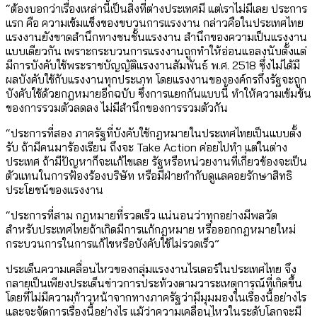
“ต้องบอกว่าเรื่องเหล่านี้เป็นสิ่งที่ต่างประเทศมี แต่เราไม่มีเลย ประการ
แรก คือ ความเข้มแข็งของขบวนการแรงงาน กล่าวคือในประเทศไทย
แรงงานยังขาดสำนึกทางชนชั้นแรงงาน สำนึกของความเป็นแรงงาน
แบบเดียวกัน เพราะกระบวนการแรงงานถูกทำให้อ่อนแอลงนับตั้งแต่
มีการบังคับใช้พระราชบัญญัติแรงงานสัมพันธ์ พ.ศ. 2518 ซึ่งไม่ได้มี
ผลบังคับใช้กับแรงงานทุกประเภท โดยแรงงานขององค์กรกึ่งรัฐจะถูก
บังคับใช้ด้วยกฎหมายอีกฉบับ ซึ่งการแยกกันแบบนี้ ทำให้ความเข้มข้น
ของการรวมตัวลดลง ไม่มีสำนึกของการรวมตัวกัน
“ประการที่สอง ภาครัฐที่บังคับใช้กฎหมายในประเทศไทยเป็นแบบตั้ง
รับ ถ้ามีคนมาร้องเรียน ถึงจะ Take Action ค่อยไปทำ แต่ในต่าง
ประเทศ ถ้ามีปัญหาก็จะแก้ไขเลย รัฐหรือหน่วยงานที่เกี่ยวข้องจะเป็น
ตัวแทนในการฟ้องร้องบริษัท หรือมีฝ่ายกำกับดูแลคอยรักษาสิทธิ
ประโยชน์ของแรงงาน
“ประการที่สาม กฎหมายที่รวดเร็ว แน่นอนว่าทุกอย่างมีพลวัต
สำหรับประเทศไทยถ้าเกิดมีการแก้กฎหมาย หรือออกกฎหมายใหม่
กระบวนการในการแก้ไขหรือบังคับใช้ไม่รวดเร็ว”
ประเด็นความเคลื่อนไหวของกลุ่มแรงงานไรเดอร์ในประเทศไทย จึง
กลายเป็นเพียงประเด็นข่าวการประท้วงตามวาระเหตุการณ์ที่เกิดขึ้น
โดยที่ไม่มีความก้าวหน้าจากทางภาครัฐว่ามีมุมมองในเรื่องนี้อย่างไร
และจะจัดการเรื่องนี้อย่างไร แม้ว่าความเคลื่อนไหวในระดับโลกจะมี