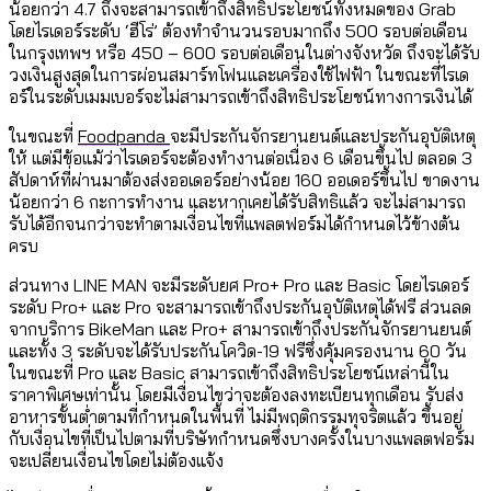
น้อยกว่า 4.7 ถึงจะสามารถเข้าถึงสิทธิ์ประโยชน์ทั้งหมดของ Grab
โดยไรเดอร์ระดับ ‘ฮีโร่’ ต้องทำจำนวนรอบมากถึง 500 รอบต่อเดือน
ในกรุงเทพฯ หรือ 450 – 600 รอบต่อเดือนในต่างจังหวัด ถึงจะได้รับ
วงเงินสูงสุดในการผ่อนสมาร์ทโฟนและเครื่องใช้ไฟฟ้า ในขณะที่ไรเด
อร์ในระดับเมมเบอร์จะไม่สามารถเข้าถึงสิทธิประโยชน์ทางการเงินได้
ในขณะที่
Foodpanda
จะมีประกันจักรยานยนต์และประกันอุบัติเหตุ
ให้ แต่มีข้อแม้ว่าไรเดอร์จะต้องทำงานต่อเนื่อง 6 เดือนขึ้นไป ตลอด 3
สัปดาห์ที่ผ่านมาต้องส่งออเดอร์อย่างน้อย 160 ออเดอร์ขึ้นไป ขาดงาน
น้อยกว่า 6 กะการทำงาน และหากเคยได้รับสิทธิแล้ว จะไม่สามารถ
รับได้อีกจนกว่าจะทำตามเงื่อนไขที่แพลตฟอร์มได้กำหนดไว้ข้างต้น
ครบ
ส่วนทาง LINE MAN จะมีระดับยศ Pro+ Pro และ Basic โดยไรเดอร์
ระดับ Pro+ และ Pro จะสามารถเข้าถึงประกันอุบัติเหตุได้ฟรี ส่วนลด
จากบริการ BikeMan และ Pro+ สามารถเข้าถึงประกันจักรยานยนต์
และทั้ง 3 ระดับจะได้รับประกันโควิด-19 ฟรีซึ่งคุ้มครองนาน 60 วัน
ในขณะที่ Pro และ Basic สามารถเข้าถึงสิทธิประโยชน์เหล่านี้ใน
ราคาพิเศษเท่านั้น โดยมีเงื่อนไขว่าจะต้องลงทะเบียนทุกเดือน รับส่ง
อาหารขั้นต่ำตามที่กำหนดในพื้นที่ ไม่มีพฤติกรรมทุจริตแล้ว ขึ้นอยู่
กับเงื่อนไขที่เป็นไปตามที่บริษัทกำหนดซึ่งบางครั้งในบางแพลตฟอร์ม
จะเปลี่ยนเงื่อนไขโดยไม่ต้องแจ้ง