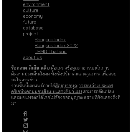
environment
culture
economy
future
database
project
Bangkok Index
Bangkok Index 2022
DEMO Thailand
about us
ร็อกเกต มีเดีย แล็บ
คือแหล่งข้อมูลสาธารณะในการ
ติดตามประเด็นสังคม ทั้งเชิงปริมาณและคุณภาพ เพื่อต่อย
อดในงานข่าว
งานชิ้นนี้เผยแพร่ภายใต้
สัญญาอนุญาตระหว่างประเทศ
ครีเอทีฟคอมมอนส์ แบบแสดงที่มา 4.0
สามารถดัดแปลง
และเผยแพร่ต่อได้โดยไม่ต้องขออนุญาต ตราบที่ยังแสดงถึงที่
มา