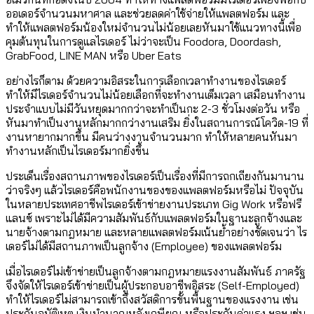
ออเดอร์จำนวนมหาศาล และช่วยลดค่าใช้จ่ายให้แพลตฟอร์ม และ
ทำให้แพลตฟอร์มน้องใหม่จำนวนไม่น้อยเลยหันมาใช้แนวทางนี้เพื่อ
คุมต้นทุนในการดูแลไรเดอร์ ไม่ว่าจะเป็น Foodora, Doordash,
GrabFood, LINE MAN หรือ Uber Eats
อย่างไรก็ตาม ด้วยความอิสระในการเลือกเวลาทำงานของไรเดอร์
ทำให้มีไรเดอร์จำนวนไม่น้อยเลือกที่จะทำงานเต็มเวลา เสมือนทำงาน
ประจำแบบไม่มีวันหยุดมากกว่าจะทำเป็นกะ 2-3 ชั่วโมงต่อวัน หรือ
หันมาทำเป็นงานหลักมากกว่างานเสริม ยิ่งในสถานการณ์โควิด-19 ที่
งานหายากมากขึ้น มีคนว่างงานจำนวนมาก ทำให้หลายคนหันมา
ทำงานหลักเป็นไรเดอร์มากยิ่งขึ้น
ประเด็นเรื่องสถานภาพของไรเดอร์เป็นเรื่องที่มีการถกเถียงกันมานาน
ว่าจริงๆ แล้วไรเดอร์คือพนักงานของของแพลตฟอร์มหรือไม่ ปัจจุบัน
ในหลายประเทศอาชีพไรเดอร์เข้าข่ายงานประเภท Gig Work หรือฟรี
แลนซ์ เพราะไม่ได้มีความสัมพันธ์กับแพลตฟอร์มในฐานะลูกจ้างและ
นายจ้างตามกฎหมาย และหลายแพลตฟอร์มเน้นย้ำอย่างชัดเจนว่า ไร
เดอร์ไม่ได้มีสถานภาพเป็นลูกจ้าง (Employee) ของแพลตฟอร์ม
เมื่อไรเดอร์ไม่เข้าข่ายเป็นลูกจ้างตามกฎหมายแรงงานสัมพันธ์ ภาครัฐ
จึงจัดให้ไรเดอร์เข้าข่ายเป็นผู้ประกอบอาชีพอิสระ (Self-Employed)
ทำให้ไรเดอร์ไม่สามารถเข้าถึงสวัสดิการขั้นพื้นฐานของแรงงาน เช่น
ประกันอุบัติเหตุ เงินบำนาญหลังเกษียณ หรือประกันค่าแรง ฯลฯ เช่น