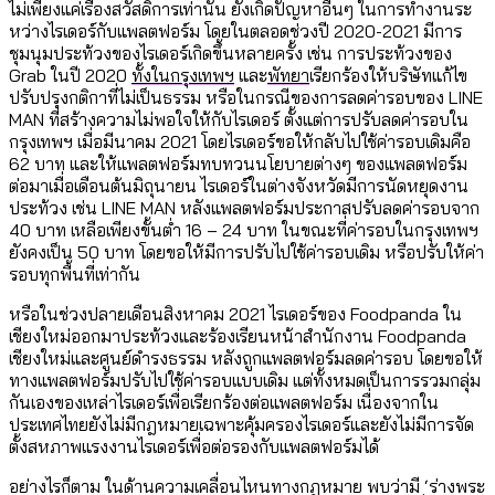
ไม่เพียงแค่เรื่องสวัสดิการเท่านั้น ยังเกิดปัญหาอื่นๆ ในการทำงานระ
หว่างไรเดอร์กับแพลตฟอร์ม โดยในตลอดช่วงปี 2020-2021 มีการ
ชุมนุมประท้วงของไรเดอร์เกิดขึ้นหลายครั้ง เช่น การประท้วงของ
Grab ในปี 2020
ทั้งในกรุงเทพฯ
และ
พัทยา
เรียกร้องให้บริษัทแก้ไข
ปรับปรุงกติกาที่ไม่เป็นธรรม หรือในกรณีของการลดค่ารอบของ LINE
MAN ที่สร้างความไม่พอใจให้กับไรเดอร์ ตั้งแต่การปรับลดค่ารอบใน
กรุงเทพฯ เมื่อมีนาคม 2021 โดยไรเดอร์ขอให้กลับไปใช้ค่ารอบเดิมคือ
62 บาท และให้แพลตฟอร์มทบทวนนโยบายต่างๆ ของแพลตฟอร์ม
ต่อมาเมื่อเดือนต้นมิถุนายน ไรเดอร์ในต่างจังหวัดมีการนัดหยุดงาน
ประท้วง เช่น LINE MAN หลังแพลตฟอร์มประกาสปรับลดค่ารอบจาก
40 บาท เหลือเพียงขั้นต่ำ 16 – 24 บาท ในขณะที่ค่ารอบในกรุงเทพฯ
ยังคงเป็น 50 บาท โดยขอให้มีการปรับไปใช้ค่ารอบเดิม หรือปรับให้ค่า
รอบทุกพื้นที่เท่ากัน
หรือในช่วงปลายเดือนสิงหาคม 2021 ไรเดอร์ของ Foodpanda ใน
เชียงใหม่ออกมาประท้วงและร้องเรียนหน้าสำนักงาน Foodpanda
เชียงใหม่และศูนย์ดำรงธรรม หลังถูกแพลตฟอร์มลดค่ารอบ โดยขอให้
ทางแพลตฟอร์มปรับไปใช้ค่ารอบแบบเดิม แต่ทั้งหมดเป็นการรวมกลุ่ม
กันเองของเหล่าไรเดอร์เพื่อเรียกร้องต่อแพลตฟอร์ม เนื่องจากใน
ประเทศไทยยังไม่มีกฎหมายเฉพาะคุ้มครองไรเดอร์และยังไม่มีการจัด
ตั้งสหภาพแรงงานไรเดอร์เพื่อต่อรองกับแพลตฟอร์มได้
อย่างไรก็ตาม ในด้านความเคลื่อนไหนทางกฎหมาย พบว่ามี ‘ร่างพระ