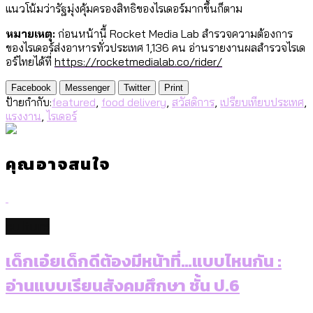
แนวโน้มว่ารัฐมุ่งคุ้มครองสิทธิของไรเดอร์มากขึ้นก็ตาม
หมายเหตุ:
ก่อนหน้านี้ Rocket Media Lab สำรวจความต้องการ
ของไรเดอร์ส่งอาหารทั่วประเทศ 1,136 คน อ่านรายงานผลสำรวจไรเด
อร์ไทยได้ที่
https://rocketmedialab.co/rider/
Facebook
Messenger
Twitter
Print
ป้ายกำกับ:
featured
,
food delivery
,
สวัสดิการ
,
เปรียบเทียบประเทศ
,
แรงงาน
,
ไรเดอร์
คุณอาจสนใจ
culture
เด็กเอ๋ยเด็กดีต้องมีหน้าที่…แบบไหนกัน :
อ่านแบบเรียนสังคมศึกษา ชั้น ป.6