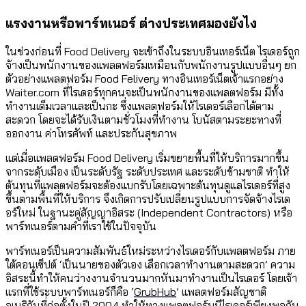
แรงงานหรือพาร์ทเนอร์ ต่างประเทศมองยังไง
ในช่วงก่อนที่ Food Delivery จะเข้าถึงในระบบอินเทอร์เน็ต ไรเดอร์ถูก
จ้างเป็นพนักงานของแพลตฟอร์มเหมือนกับพนักงานรูปแบบอื่นๆ ยก
ตัวอย่างแพลตฟอร์ม Food Felivery ทางอินเทอร์เน็ตเจ้าแรกอย่าง
Waiter.com ที่ไรเดอร์ทุกคนจะเป็นพนักงานของแพลตฟอร์ม มีทั้ง
ทำงานเต็มเวลาและเป็นกะ ซึ่งแพลตฟอร์มให้ไรเดอร์เลือกได้ตาม
สะดวก โดยจะได้รับเงินตามชั่วโมงที่ทำงาน โบนัสตามระยะทางที่
ออกงาน ค่าโทรศัพท์ และประกันสุขภาพ
แต่เมื่อแพลตฟอร์ม Food Delivery เริ่มขยายพื้นที่ให้บริการมากขึ้น
จากระดับเมือง เป็นระดับรัฐ ระดับประเทศ และระดับข้ามชาติ ทำให้
ต้นทุนที่แพลตฟอร์มจะต้องแบกรับโดยเฉพาะต้นทุนดูแลไรเดอร์ที่สูง
ขึ้นตามพื้นที่ให้บริการ จึงเกิดการปรับเปลี่ยนรูปแบบการจัดจ้างไรเด
อร์ใหม่ ในฐานะคู่สัญญาอิสระ (Independent Contractors) หรือ
พาร์ทเนอร์ตามคำที่เราใช้ในปัจจุบัน
พาร์ทเนอร์เป็นความสัมพันธ์ใหม่ระหว่างไรเดอร์กับแพลตฟอร์ม ภาย
ใต้คอนเซ็ปต์ ‘เป็นนายของตัวเอง เลือกเวลาทำงานตามสะดวก’ ความ
อิสระนี้ทำให้คนว่างงานจำนวนมากหันมาทำงานเป็นไรเดอร์ โดยเจ้า
แรกที่ใช้ระบบพาร์ทเนอร์ก็คือ ‘
GrubHub
’ แพลตฟอร์มสัญชาติ
อเมริกันที่ก่อตั้งในปี 2004 ทำให้ทางแพลตฟอร์มมีไรเดอร์เพียงพอกับ