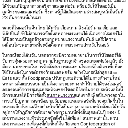
ในสภานิติบัญญัติของนิวยอร์กเอื้อประโยชน์ให้กับแพลตฟอร์ม และไม่
ได้ช่วยแก้ปัญหาการกดขี่จากแพลตฟอร์ม หรือปรับให้ไรเดอร์เป็น
ลูกจ้างของแพลตฟอร์ม ซึ่งทางรัฐได้แก้และผ่านร่างสมบูรณ์เมื่อวันที่
23 กันยายนที่ผ่านมา
ขณะที่ไรเดอร์ในจีน ไทย ไต้หวัน เวียดนาม สิงคโปร์ มาเลเซีย และ
ฟิลิปปินส์ ยังไม่สามารถจัดตั้งสหภาพแรงงานได้ เนื่องจากไรเดอร์ไม่
ได้มีสถานะเป็นลูกจ้างตามกฎหมายแรงงานสัมพันธ์ แต่ก็มีความ
เคลื่อนไหวพยายามที่จะจัดตั้งสหภาพแรงงานสำหรับไรเดอร์
ในกรณีของไต้หวัน นอกจากจะมีความพยายามในการให้ไรเดอร์ได้
รับการคุ้มครองทางกฎหมายในฐานะลูกจ้างของแพลตฟอร์มแล้ว ยัง
มีความพยายามในการจัดตั้งสหภาพแรงงานไรเดอร์อีกด้วย เพื่อที่จะ
ใช้เป็นพลังในการต่อรองกับแพลตฟอร์ม อย่างในกรณีล่าสุด Uber
Eats และ ทั้ง Foodpanda ปรับกฎเกณฑ์รายได้ในการทำงานใหม่
จากการคิดแบบรอบมาเป็นคิดจากระยะทาง ทำให้รายได้ของไรเดอร์
ลดลงจนเกิดการชุมนุมประท้วงของไรเดอร์ โดยในการประท้วงครั้งนี้
มีการเสนอให้มีการจัดตั้ง
สหภาพแรงงาน
แห่งชาติ เพื่อเป็นทางออกใน
การแก้ปัญหาการเอารัดเอาเปรียบของแพลตฟอร์มที่อาจจะเกิดขึ้นใน
อนาคตอีกด้วย แต่ถึงอย่างนั้นก็ยังเป็นการยาก เพราะนับตั้งแต่ไต้หวัน
อยู่ภายใต้กฎอัยการศึกมาอย่างยาวนานที่เพิ่งสิ้นสุดลงในปี 1987 มี
สหภาพแรงงานทั่วประเทศจัดตั้งขึ้นได้เพียง 1 สหภาพเท่านั้น ส่วน
สหภาพแรงงานที่สองที่เกิดขึ้นก็คือ Taiwan Confederation of