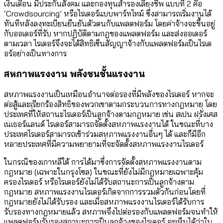
เงินเดือน มีประกันสังคม และกองทุนสำรองเลี้ยงชีพ แบบที่ 2 คือ
‘Crowdsourcing’ หรือไรเดอร์แบบพาร์ทไทม์ ซึ่งสามารถเริ่มงานได้
ทันทีหลังลงทะเบียนยืนยันตัวตนกับแพลตฟอร์ม โดยค่าจ้างจะขึ้นอยู่
กับออเดอร์ที่รับ หากปฏิบัติตามกฎของแพลตฟอร์ม และส่งออเดอร์
ตามเวลา ไรเดอร์จึงจะได้สิทธิเซ็นสัญญาจ้างกับแพลตฟอร์มเป็นไรเด
อร์อย่างเป็นทางการ
สหภาพแรงงาน พลังชนชั้นแรงงาน
สหภาพแรงงานเป็นเหมือนอำนาจต่อรองที่มีพลังของไรเดอร์ หากจะ
ต่อสู้และเรียกร้องสิทธิของพวกเขาตามกระบวนการทางกฎหมาย โดย
ประเทศที่ให้สถานะไรเดอร์เป็นลูกจ้างตามกฎหมาย เช่น สเปน ฝรั่งเศส
เนเธอร์แลนด์ ไรเดอร์สามารถจัดตั้งสหภาพแรงงานได้ ในขณะที่บาง
ประเทศไรเดอร์สามารถเข้าร่วมสหภาพแรงงานอื่นๆ ได้ และก็มีอีก
หลายประเทศที่มีความพยายามที่จะจัดตั้งสหภาพแรงงานไรเดอร์
ในกรณีของเกาหลีใต้ การได้มาซึ่งการจัดตั้งสหภาพแรงงานตาม
กฎหมาย (เฉพาะในกรุงโซล) ในขณะที่ยังไม่มีกฎหมายเฉพาะคุ้ม
ครองไรเดอร์ หรือไรเดอร์ยังไม่ได้รับสถานะการเป็นลูกจ้างตาม
กฎหมาย สหภาพแรงงานไรเดอร์เกิดจากการรวมตัวกันก่อนโดยที่
กฎหมายยังไม่ได้รับรอง และเมื่อสหภาพแรงงานไรเดอร์ได้รับการ
รับรองทางกฎหมายแล้ว สหภาพจึงไปต่อรองกับแพลตฟอร์มจนทำให้
แพลตฟอร์มรับรองสถานะการเป็นลูกจ้างของไรเดอร์ จะเห็นได้ว่าใน