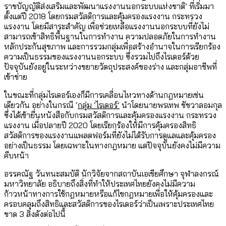
ราชบัญญัติส่งเสริมและพัฒนาแรงงานนอกระบบแห่งชาติ’ ที่เริ่มมา
ตั้งแต่ปี 2018 โดยกรมสวัสดิการและคุ้มครองแรงงาน กระทรวง
แรงงาน โดยมีสาระสำคัญ เพื่อช่วยเหลือแรงงานนอกระบบที่ยังไม่
สามารถเข้าสิทธิพื้นฐานในการทำงาน ความปลอดภัยในการทำงาน
หลักประกันสุขภาพ และการรวมกลุ่มเพื่อสร้างอำนาจในการเรียกร้อง
ความเป็นธรรมของแรงงานนอกระบบ ซึ่งรวมไปถึงไรเดอร์ด้วย
ปัจจุบันยังอยู่ในระหว่างขยายวัตถุประสงค์ของร่าง และกลุ่มอาชีพที่
เข้าข่าย
ในขณะที่กลุ่มไรเดอร์เองก็มีการเคลื่อนไหวทางด้านกฎหมายเช่น
เดียวกัน อย่างในกรณี ‘
กลุ่ม ‘ไรเดอร์’
นำโดยนายพรเทพ ชัชวาลอมกุล
ซึ่งได้เข้ายื่นหนังสือกับกรมสวัสดิการและคุ้มครองแรงงาน กระทรวง
แรงงาน เมื่อปลายปี 2020 โดยเรียกร้องให้มีการคุ้มครองสิทธิ
สวัสดิการของแรงงานแพลตฟอร์มที่ยังไม่ได้รับการดูแลและคุ้มครอง
อย่างเป็นธรรม โดยเฉพาะในทางกฎหมาย แต่ปัจจุบันยังคงไม่มีความ
คืบหน้า
อรรคณัฐ วันทนะสมบัติ นักวิจัยจากสถาบันเอเชียศึกษา จุฬาลงกรณ์
มหาวิทยาลัย อธิบายถึงสิ่งที่ทำให้ประเทศไทยยังคงไม่มีความ
ก้าวหน้าทางการใช้กฎหมายหรือแก้ไขกฎหมายเพื่อให้คุ้มครองและ
ครอบคลุมถึงสิทธิและสวัสดิการของไรเดอร์ว่าเป็นเพราะประเทศไทย
ขาด 3 สิ่งดังต่อไปนี้