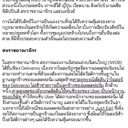
ส่วนหนึ่งในประเทศจีน เกาหลีใต้ ญี่ปุ่น เวียดนาม สิงคโปร์ มาเลเซีย
ฟิลิปปินส์ สหราชอาณาจักร และนอร์เวย์
การไม่ได้รับสิทธิในการเป็นแรงงานที่จะได้รับความคุ้มครองทาง
กฎหมายของไรเดอร์ก่อให้เกิดความเคลื่อนไหวในการเรียกร้องสิทธิใน
หลายประเทศทั่วโลก ทั้งการชุมนุมประท้วงไปจนถึงการยื่นฟ้องต่อ
ศาล ที่มีทั้งประสบความสำเร็จและไม่ประสบความสำเร็จ
สหราชอาณาจักร
ในสหราชอาณาจักร สหภาพแรงงานอิสระแห่งบริเตนใหญ่ (IWGB)
ได้ยื่นฟ้อง Deliveroo เนื่องจากไรเดอร์ถูกขูดรีดจากแพลตฟอร์มจนไม่
สามารถทำงานตามที่ตัวเองต้องการและไม่ได้สวัสดิการพื้นฐานใน
ฐานะลูกจ้างของแพลตฟอร์ม แต่สุดท้าย
ศาลอุทธรณ์ตัดสินว่าไรเดอร์
ของ Deliveroo ไม่เข้าข่ายการเป็นลูกจ้างของแพลตฟอร์ม
อีกด้าน
หนึ่ง
ศาลสูงสุดของอังกฤษตัดสินให้คนขับรถของ Uber เป็นพนักงาน
ของบริษัท
ทำให้คนขับ Uber ได้สถานะพนักงานของแพลตฟอร์ม ได้
รับค่าแรงขั้นต่ำ สวัสดิการบำนาญ และรายได้ในวันหยุดหรือวันลา
นอกจากนี้ยังมีกรณีของแพลตฟอร์มส่งอาหารอย่าง
Just Eat
ที่เพิ่ง
จะให้สถานะการเป็นลูกจ้างแก่ไรเดอร์ส่งอาหาร ซึ่งมีผลให้ไรเดอร์เข้า
ถึงสวัสดิการต่างๆ และได้รับความคุ้มครองมากขึ้น