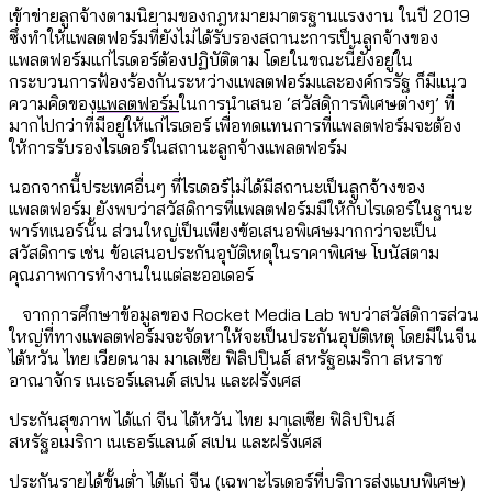
เข้าข่ายลูกจ้างตามนิยามของกฎหมายมาตรฐานแรงงาน ในปี 2019
ซึ่งทำให้แพลตฟอร์มที่ยังไม่ได้รับรองสถานะการเป็นลูกจ้างของ
แพลตฟอร์มแก่ไรเดอร์ต้องปฏิบัติตาม โดยในขณะนี้ยังอยู่ใน
กระบวนการฟ้องร้องกันระหว่างแพลตฟอร์มและองค์กรรัฐ ก็มีแนว
ความคิดของ
แพลตฟอร์ม
ในการนำเสนอ ‘สวัสดิการพิเศษต่างๆ’ ที่
มากไปกว่าที่มีอยู่ให้แก่ไรเดอร์ เพื่อทดแทนการที่แพลตฟอร์มจะต้อง
ให้การรับรองไรเดอร์ในสถานะลูกจ้างแพลตฟอร์ม
นอกจากนี้ประเทศอื่นๆ ที่ไรเดอร์ไม่ได้มีสถานะเป็นลูกจ้างของ
แพลตฟอร์ม ยังพบว่าสวัสดิการที่แพลตฟอร์มมีให้กับไรเดอร์ในฐานะ
พาร์ทเนอร์นั้น ส่วนใหญ่เป็นเพียงข้อเสนอพิเศษมากกว่าจะเป็น
สวัสดิการ เช่น ข้อเสนอประกันอุบัติเหตุในราคาพิเศษ โบนัสตาม
คุณภาพการทำงานในแต่ละออเดอร์
จากการศึกษาข้อมูลของ Rocket Media Lab พบว่าสวัสดิการส่วน
ใหญ่ที่ทางแพลตฟอร์มจะจัดหาให้จะเป็นประกันอุบัติเหตุ โดยมีในจีน
ไต้หวัน ไทย เวียดนาม มาเลเซีย ฟิลิปปินส์ สหรัฐอเมริกา สหราช
อาณาจักร เนเธอร์แลนด์ สเปน และฝรั่งเศส
ประกันสุขภาพ ได้แก่ จีน ไต้หวัน ไทย มาเลเซีย ฟิลิปปินส์
สหรัฐอเมริกา เนเธอร์แลนด์ สเปน และฝรั่งเศส
ประกันรายได้ขั้นต่ำ ได้แก่ จีน (เฉพาะไรเดอร์ที่บริการส่งแบบพิเศษ)