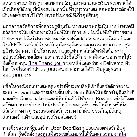
สหราชอาณาจักร (บางแพลตฟอร์ม) และสเปน และเงินชดเชยรายได้
เมื่อเกิดอุบัติเหตุ มีเพียงสเปนเท่านั้นที่ระบุว่าทางแพลตฟอร์มจะต้องให้
เงินชดเชยรายได้ให้กับไรเดอร์ในกรณีที่เกิดอุบัติเหตุ
นอกจากสวัสดิการที่กล่าวมาข้างต้น ทางแพลตฟอร์มในบางประเทศมี
สวัสดิการให้เปล่าเฉพาะในพื้นที่ให้บริการ เช่น ในพื้นที่ให้บริการของ
Deliveroo
ได้แก่ สหราชอาณาจักร ฝรั่งเศส สเปน เนเธอร์แลนด์ และ
สิงคโปร์ ไรเดอร์จะได้ประกันอุบัตเหตุที่ครอบคลุมเฉพาะเวลางาน ชุด
ยูนิฟอร์ม หมวกนิรภัย กระเป๋า และแท่นวางโทรศัพท์มือถือ หาก
อุปกรณ์มีความเสียหายสามารถสั่งซื้อได้ในราคาพิเศษ นอกจากนี้ยัง
จัดตั้งกองทุน
The Thank you
ช่วยเหลือไรเดอร์ของ Deliveroo ทั่ว
โลก โดยไรเดอร์กว่า 36,000 คนจะสามารถได้รับเงินสูงสุดราว
460,000 บาท
หรือในกรณีของบางแพลตฟอร์มที่จะมอบสิทธิเข้าถึงสวัสดิการผ่าน
ระบบ Reward และการเลื่อนขั้น เช่น Grab ที่เปิดให้บริการในสิงคโปร์
มาเลเซีย
เวียดนาม ไทย และฟิลิปปินส์ ได้ใช้ระบบ Reward เพื่อให้ไรเด
อร์พัฒนาการทำงานให้มีประสิทธิภาพมากขึ้น เพื่อสิทธิ์การเข้าถึง
สวัสดิการต่างๆ ของแพลตฟอร์ม เช่น ค่าน้ำมัน ประกันอุบัติเหตุ
ส่วนลดร้านค้า และอุปกรณ์ของไรเดอร์
ทางฝั่งของสหรัฐอเมริกา Uber, DoorDash และแพลตฟอร์มอื่นๆ
กำลังหารือจัดตั้ง
กองทุนเพื่อชดเชยไรเดอร์ที่ได้รับผลกระทบจากโค