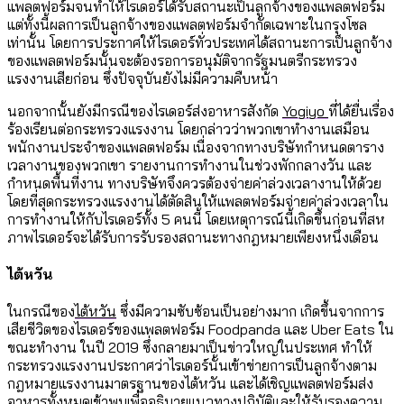
แพลตฟอร์มจนทำให้ไรเดอร์ได้รับสถานะเป็นลูกจ้างของแพลตฟอร์ม
แต่ทั้งนี้ผลการเป็นลูกจ้างของแพลตฟอร์มจำกัดเฉพาะในกรุงโซล
เท่านั้น โดยการประกาศให้ไรเดอร์ทั่วประเทศได้สถานะการเป็นลูกจ้าง
ของแพลตฟอร์มนั้นจะต้องรอการอนุมัติจากรัฐมนตรีกระทรวง
แรงงานเสียก่อน ซึ่งปัจจุบันยังไม่มีความคืบหน้า
นอกจากนั้นยังมีกรณีของไรเดอร์ส่งอาหารสังกัด
Yogiyo
ที่ได้ยื่นเรื่อง
ร้องเรียนต่อกระทรวงแรงงาน โดยกล่าวว่าพวกเขาทำงานเสมือน
พนักงานประจำของแพลตฟอร์ม เนื่องจากทางบริษัทกำหนดตาราง
เวลางานของพวกเขา รายงานการทำงานในช่วงพักกลางวัน และ
กำหนดพื้นที่งาน ทางบริษัทจึงควรต้องจ่ายค่าล่วงเวลางานให้ด้วย
โดยที่สุดกระทรวงแรงงานได้ตัดสินให้แพลตฟอร์มจ่ายค่าล่วงเวลาใน
การทำงานให้กับไรเดอร์ทั้ง 5 คนนี้ โดยเหตุการณ์นี้เกิดขึ้นก่อนที่สห
ภาพไรเดอร์จะได้รับการรับรองสถานะทางกฎหมายเพียงหนึ่งเดือน
ไต้หวัน
ในกรณีของ
ไต้หวัน
ซึ่งมีความซับซ้อนเป็นอย่างมาก เกิดขึ้นจากการ
เสียชีวิตของไรเดอร์ของแพลตฟอร์ม Foodpanda และ Uber Eats ใน
ขณะทำงาน ในปี 2019 ซึ่งกลายมาเป็นข่าวใหญ่ในประเทศ ทำให้
กระทรวงแรงงานประกาศว่าไรเดอร์นั้นเข้าข่ายการเป็นลูกจ้างตาม
กฎหมายแรงงานมาตรฐานของไต้หวัน และได้เชิญแพลตฟอร์มส่ง
อาหารทั้งหมดเข้าพบเพื่ออธิบายแนวทางปฏิบัติและให้รับรองความ