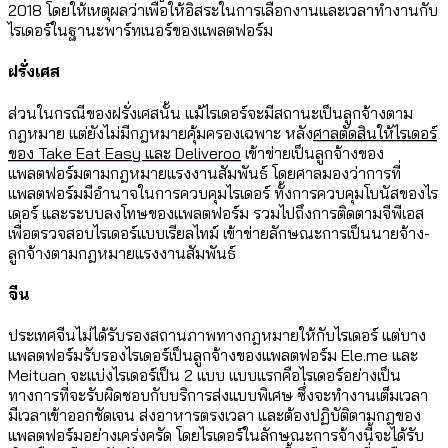
2018 โดยให้เหตุผลว่าเพื่อให้อิสระในการเลือกงานและเวลาทำงานกับ
ไรเดอร์ในฐานะพาร์ทเนอร์ของแพลตฟอร์ม
ฝรั่งเศส
ส่วนในกรณีของฝรั่งเศสนั้น แม้ไรเดอร์จะมีสถานะเป็นลูกจ้างตาม
กฎหมาย แต่ยังไม่มีกฎหมายคุ้มครองเฉพาะ หลัง
ศาลตัดสินให้ไรเดอร์
ของ Take Eat Easy และ Deliveroo
เข้าข่ายเป็นลูกจ้างของ
แพลตฟอร์มตามกฎหมายแรงงานสัมพันธ์ โดยศาลมองว่าการที่
แพลตฟอร์มมีอำนาจในการควบคุมไรเดอร์ ทั้งการควบคุมโบนัสของไร
เดอร์ และระบบลงโทษของแพลตฟอร์ม รวมไปถึงการติดตามจีพีเอส
เพื่อตรวจสอบไรเดอร์แบบเรียลไทม์ เข้าข่ายลักษณะการเป็นนายจ้าง-
ลูกจ้างตามกฎหมายแรงงานสัมพันธ์
จีน
ประเทศจีนไม่ได้รับรองสถานภาพทางกฎหมายให้กับไรเดอร์ แต่บาง
แพลตฟอร์มรับรองไรเดอร์เป็นลูกจ้างของแพลตฟอร์ม Ele.me และ
Meituan จะแบ่งไรเดอร์เป็น 2 แบบ แบบแรกคือไรเดอร์อย่างเป็น
ทางการที่จะรับผิดชอบกับบริการส่งแบบพิเศษ ซึ่งจะทำงานเต็มเวลา
มีเวลาเข้าออกชัดเจน ส่งอาหารตรงเวลา และต้องปฏิบัติตามกฎของ
แพลตฟอร์มอย่างเคร่งครัด โดยไรเดอร์ในลักษณะการจ้างนี้จะได้รับ