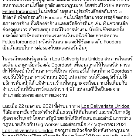
สหภาพแรงงานได้โดยถูกต้องตามกฎหมาย โดยช่วงปี 2019 สหภาพ
Fellesforbundet
ในนอร์เวย์ หยุดงานประท้วงติดต่อกันราว 5
สัปดาห์ เพื่อต่อรองกับ Foodora จนในที่สุดก็สามารถบรรลุข้อตกลง
สภาพการจ้าง ทั้งเรื่องค่าจ้าง และสวัสดิการอื่นๆ เช่น เงินช่วยเหลือ
ช่วงฤดูหนาว ค่าชดเชยอุปกรณ์ในการทำงาน นับเป็นชัยชนะครั้ง
ประวัติศาสตร์ของสหภาพแรงงานในนอร์เวย์ โดยทางสหภาพ
Fellesforbundet หวังว่าในอนาคตจะใช้ข้อตกลงกับ Foodora
เป็นต้นแบบในการต่อรองกับแพลตฟอร์มอื่นๆ
ในกรณีของสหรัฐอเมริกา
Los Deliveristas Unidos
สหภาพไรเดอร์
ละติน ออกมาเรียกร้องต่อ Doordash เพื่ออนุญาตให้ไรเดอร์สามารถ
เข้าใช้ห้องน้ำในร้านอาหารที่เป็นพาร์ทเนอร์ได้ ก่อนที่ทาง Doordash
จะปรับให้ร้านอาหารจำนวน 200 แห่ง สามารถให้ไรเดอร์เข้าไปใช้
บริการห้องน้ำได้ แม้จำนวนร้านที่อนุญาตจะน้อยมากเมื่อเทียบกับ
จำนวนร้านที่เป็นพาร์ทเนอร์กว่า 4,911 แห่ง แต่ก็ถือเป็นผลจาก
อำนาจต่อรองของสหภาพแรงงาน
และเมื่อ 22 เมษายน 2021 ที่ผ่านมา ทาง
Los Deliverista Unidos
ก็ได้ออกมาเรียกร้องค่าจ้างที่เป็นธรรมให้กับไรเดอร์ และขอให้ภาครัฐ
คุ้มครองไรเดอร์ โดยทางรัฐนิวยอร์กได้รับข้อเสนอและดำเนินการร่าง
กฎหมายเกี่ยวกับ Gig Worker และต่อมาเมื่อ 27 พฤษภาคม 2021
Los Deliveristas Unidos
ออกมาประท้วงอีกครั้งหลังร่างกฎหมาย