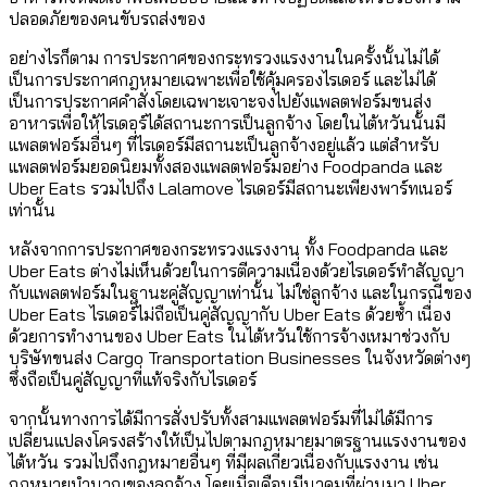
ปลอดภัยของคนขับรถส่งของ
อย่างไรก็ตาม การประกาศของกระทรวงแรงงานในครั้งนั้นไม่ได้
เป็นการประกาศกฎหมายเฉพาะเพื่อใช้คุ้มครองไรเดอร์ และไม่ได้
เป็นการประกาศคำสั่งโดยเฉพาะเจาะจงไปยังแพลตฟอร์มขนส่ง
อาหารเพื่อให้ไรเดอร์ได้สถานะการเป็นลูกจ้าง โดยในไต้หวันนั้นมี
แพลตฟอร์มอื่นๆ ที่ไรเดอร์มีสถานะเป็นลูกจ้างอยู่แล้ว แต่สำหรับ
แพลตฟอร์มยอดนิยมทั้งสองแพลตฟอร์มอย่าง Foodpanda และ
Uber Eats รวมไปถึง Lalamove ไรเดอร์มีสถานะเพียงพาร์ทเนอร์
เท่านั้น
หลังจากการประกาศของกระทรวงแรงงาน ทั้ง Foodpanda และ
Uber Eats ต่างไม่เห็นด้วยในการตีความเนื่องด้วยไรเดอร์ทำสัญญา
กับแพลตฟอร์มในฐานะคู่สัญญาเท่านั้น ไม่ใช่ลูกจ้าง และในกรณีของ
Uber Eats ไรเดอร์ไม่ถือเป็นคู่สัญญากับ Uber Eats ด้วยซ้ำ เนื่อง
ด้วยการทำงานของ Uber Eats ในไต้หวันใช้การจ้างเหมาช่วงกับ
บริษัทขนส่ง Cargo Transportation Businesses ในจังหวัดต่างๆ
ซึ่งถือเป็นคู่สัญญาที่แท้จริงกับไรเดอร์
จากนั้นทางการได้มีการสั่งปรับทั้งสามแพลตฟอร์มที่ไม่ได้มีการ
เปลี่ยนแปลงโครงสร้างให้เป็นไปตามกฎหมายมาตรฐานแรงงานของ
ไต้หวัน รวมไปถึงกฎหมายอื่นๆ ที่มีผลเกี่ยวเนื่องกับแรงงาน เช่น
กฎหมายบำนาญของลูกจ้าง โดยเมื่อเดือนมีนาคมที่ผ่านมา Uber