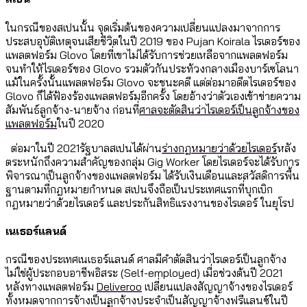
ในกรณีของสเปนนั้น จุดเริ่มต้นของความเปลี่ยนแปลงมาจากการ
ประสบอุบัติเหตุจนเสียชีวิตในปี 2019 ของ Pujan Koirala ไรเดอร์ของ
แพลตฟอร์ม Glovo โดยที่เขาไม่ได้รับการช่วยเหลือจากแพลตฟอร์ม
จนทำให้ไรเดอร์ของ Glovo รวมตัวกันประท้วงกลางเมืองบาร์เซโลนา
แม้ในครั้งนั้นแพลตฟอร์ม Glovo จะชนะคดี แต่ต่อมาอดีตไรเดอร์ของ
Glovo ก็ได้ฟ้องร้องแพลตฟอร์มอีกครั้ง โดยอ้างว่าตัวเองเข้าข่ายความ
สัมพันธ์ลูกจ้าง-นายจ้าง ก่อนที่
ศาลจะตัดสินว่าไรเดอร์เป็นลูกจ้างของ
แพลตฟอร์ม
ในปี 2020
ต่อมาในปี 2021รัฐบาลสเปนได้ผ่าน
ร่างกฎหมายว่าด้วยไรเดอร์
หลัง
ตระหนักถึงความสำคัญของกลุ่ม Gig Worker โดยไรเดอร์จะได้รับการ
พิจารณาเป็นลูกจ้างของแพลตฟอร์ม ได้รับเงินเดือนและสวัสดิการพื้น
ฐานตามที่กฎหมายกำหนด สเปนจึงถือเป็นประเทศแรกที่บุกเบิก
กฎหมายว่าด้วยไรเดอร์ และประกันสิทธิแรงงานของไรเดอร์ ในยุโรป
เนเธอร์แลนด์
กรณีของประเทศเนเธอร์แลนด์ ศาลมีคำตัดสินว่าไรเดอร์เป็นลูกจ้าง
ไม่ใช่ผู้ประกอบอาชีพอิสระ (Self-employed) เมื่อช่วงต้นปี 2021
หลังทางแพลตฟอร์ม
Deliveroo
เปลี่ยนแปลงสัญญาจ้างของไรเดอร์
ทั้งหมดจากการจ้างเป็นลูกจ้างประจำเป็นสัญญาจ้างฟรีแลนซ์ในปี