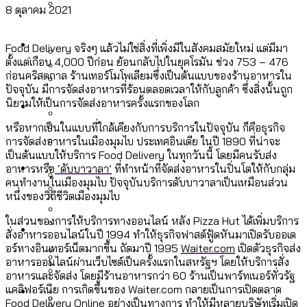
8 ตุลาคม 2021
ลัดวงจรมากที่สุด
เมื่อแยกท่องเที่ยวออกจากกีฬา กระทรวง
โลกใบเดียว สิทธิไม่เท่ากัน: กฎหมายการ
Economy
ใหม่จะมีงบฯ ประมาณเท่าไร
Food Delivery จริงๆ แล้วไม่ใช่สิ่งที่เพิ่งมีในสังคมสมัยใหม่ แต่มีมา
รับรองเพศของ Transgender ทั่วโลก
ตั้งแต่เกือบ 4,000 ปีก่อน ย้อนกลับไปในยุคโรมัน ช่วง 753 – 476
ประเทศไหนทำได้บ้าง?
ก่อนคริสตกาล ร้านเทอร์โมโพเลียมซึ่งเป็นต้นแบบของร้านอาหารใน
สวนสาธารณะและพื้นที่สีเขียวใน กทม. เพิ่ม
ปัจจุบัน มีการจัดส่งอาหารที่ร้อนตลอดเวลาให้กับลูกค้า ซึ่งสิ่งนั้นถูก
เมกะโปรเจ็กต์ของ กทม. ในช่วงที่มีการใช้
Future
ขึ้นและเข้าถึงได้มากน้อยแค่ไหน
นิยามให้เป็นการจัดส่งอาหารครั้งแรกของโลก
สมุดจดการบ้าน ส.ก. 2569 : แต่ละเขตมี
งบคาบเกี่ยวในยุคชัชชาติ มีอะไร ใช้งบแค่
หรือหากเป็นในแบบที่ใกล้เคียงกับการบริการในปัจจุบัน ก็คือธุรกิจ
ปัญหาอะไรที่ ส.ก. ต้องทำการบ้าน
ไหน
การจัดส่งอาหารในเมืองมุมไบ ประเทศอินเดีย ในปี 1890 ที่น่าจะ
สำรวจ Hate Speech ที่ถูกผลิตซ้ำผ่าน
เป็นต้นแบบให้บริการ Food Delivery ในทุกวันนี้ โดยมีคนรับส่ง
สังคมผู้สูงอายุไทย [ข้อมูลดิบ]
Database
วิดีโอ AI ในช่วงความขัดแย้งไทย-กัมพูชา
อาหารหรือ
‘ดับบาวาลา’
ที่ทำหน้าที่จัดส่งอาหารในปิ่นโตให้กับกลุ่ม
ขยะมูลฝอย 2568 [ข้อมูลดิบ]
คนทำงานในเมืองมุมไบ ปัจจุบันบริการดับบาวาลาเป็นเหมือนส่วน
[ข้อมูลดิบ]
หนึ่งของวิถีชีวิตเมืองมุมไบ
Vote62 ขอบคุณประชาชนที่ร่วม
ค่าฝุ่นในกรุงเทพฯ 2025 เทียบกับจำนวน
สังเกตการณ์การเลือกตั้งชวนคุยกันถึงบท
สังคมผู้สูงอายุไทย [ข้อมูลดิบ]
ในส่วนของการให้บริการทางออนไลน์ หลัง Pizza Hut ได้เพิ่มบริการ
Project
ควันบุหรี่ที่เข้าปอด [ข้อมูลดิบ]
สำรวจสังคมผู้สูงอายุไทย : 6 จังหวัดเป็น
สั่งอาหารออนไลน์ในปี 1994 ทำให้ธุรกิจฟาสต์ฟู้ดหันมาเปิดรับออเด
เรียนที่เราได้รับจากเลือกตั้ง กรุงเทพฯ –
ขยะของคน กทม. ที่ยังถูกนำไปทิ้งที่
สังคมสูงวัยระดับสุดยอด และ 64 จังหวัดที่
Bangkok Index
อร์ทางอินเทอร์เน็ตมากขึ้น ถัดมาปี 1995
Waiter.com
เปิดตัวธุรกิจส่ง
ความเกลียดชังที่ขายได้ : สำรวจ Hate
พัทยา
ฉะเชิงเทรา นครปฐม และล่าสุดที่กาญจนบุรี
อาหารออนไลน์ผ่านเว็บไซต์เป็นครั้งแรกในสหรัฐฯ โดยให้บริการสั่ง
ตายมากกว่าเกิด
Bangkok Index 2022
Speech ที่ถูกผลิตซ้ำผ่านวิดีโอ AI ในช่วง
อาหารและจัดส่ง โดยมีร้านอาหารกว่า 60 ร้านเป็นพาร์ทเนอร์ทั่วรัฐ
About Us
สำรวจเหตุไฟไหม้ในกรุงเทพฯ 2568
DEMO Thailand
แคลิฟอร์เนีย การเกิดขึ้นของ Waiter.com กลายเป็นการเปิดตลาด
ความขัดแย้งไทย-กัมพูชา
สำรวจเศรษฐกิจในกรุงเทพฯ ผ่าน
Food Delivery Online อย่างเป็นทางการ ทำให้มีหลายบริษัทเริ่มเปิด