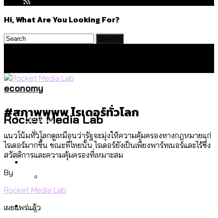
Hi, What Are You Looking For?
economy
#สภาพพพพ ไรเดอร์ทั่วโลก
Politics
Rocket Media Lab
แนวโน้มทั่วโลกดูเหมือนว่ารัฐจะมุ่งให้ความคุ้มครองทางกฎหมายแก่
ไรเดอร์มากขึ้น ขณะที่ไทยนั้น ไรเดอร์ยังเป็นเพียงพาร์ทเนอร์และไร้ซึ่ง
สำรวจร่างงบปี 70 ของ กทม. สำนักการ
สวัสดิการและความคุ้มครองที่เหมาะสม
Environment
จราจรฯ เพิ่ม 150% มีเพียง 5 เขตที่งบเพิ่ม
By
โดยเขตจตุจักรสูงสุด
Rocket Media Lab
สำรวจเหตุไฟไหม้ในกรุงเทพฯ ส่วนใหญ่มา
Culture
เผยแพร่แล้ว
จากไฟฟ้าลัดวงจร เขตจตุจักรเกิดไฟฟ้า