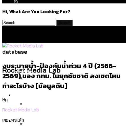
Hi, What Are You Looking For?
database
งบระบายน้ำ-ป้องกันน้ำท่วม 4 ปี (2566-
Politics
Rocket Media Lab
2569) ของ กทม. ในยุคชัชชาติ ลงเขตไหน
ทำอะไรบ้าง [ข้อมูลดิบ]
สำรวจร่างงบปี 70 ของ กทม. สำนักการ
Environment
จราจรฯ เพิ่ม 150% มีเพียง 5 เขตที่งบเพิ่ม
By
โดยเขตจตุจักรสูงสุด
Rocket Media Lab
สำรวจเหตุไฟไหม้ในกรุงเทพฯ ส่วนใหญ่มา
Culture
เผยแพร่แล้ว
จากไฟฟ้าลัดวงจร เขตจตุจักรเกิดไฟฟ้า