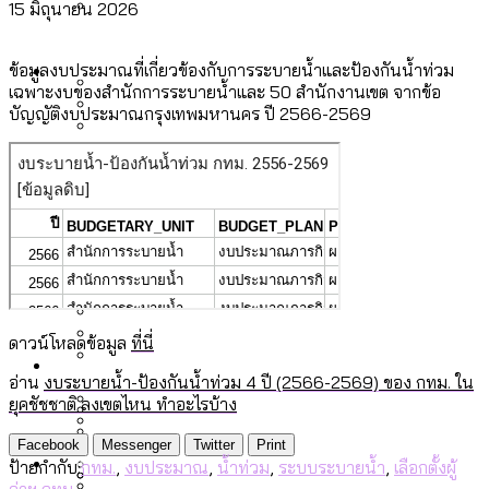
15 มิถุนายน 2026
ลัดวงจรมากที่สุด
เมื่อแยกท่องเที่ยวออกจากกีฬา กระทรวง
โลกใบเดียว สิทธิไม่เท่ากัน: กฎหมายการ
Economy
ใหม่จะมีงบฯ ประมาณเท่าไร
ข้อมูลงบประมาณที่เกี่ยวข้องกับการระบายน้ำและป้องกันน้ำท่วม
รับรองเพศของ Transgender ทั่วโลก
เฉพาะงบของสำนักการระบายน้ำและ 50 สำนักงานเขต จากข้อ
บัญญัติงบประมาณกรุงเทพมหานคร ปี 2566-2569
ประเทศไหนทำได้บ้าง?
สวนสาธารณะและพื้นที่สีเขียวใน กทม. เพิ่ม
เมกะโปรเจ็กต์ของ กทม. ในช่วงที่มีการใช้
Future
ขึ้นและเข้าถึงได้มากน้อยแค่ไหน
สมุดจดการบ้าน ส.ก. 2569 : แต่ละเขตมี
งบคาบเกี่ยวในยุคชัชชาติ มีอะไร ใช้งบแค่
ปัญหาอะไรที่ ส.ก. ต้องทำการบ้าน
ไหน
สำรวจ Hate Speech ที่ถูกผลิตซ้ำผ่าน
สังคมผู้สูงอายุไทย [ข้อมูลดิบ]
Database
วิดีโอ AI ในช่วงความขัดแย้งไทย-กัมพูชา
ขยะมูลฝอย 2568 [ข้อมูลดิบ]
[ข้อมูลดิบ]
Vote62 ขอบคุณประชาชนที่ร่วม
ค่าฝุ่นในกรุงเทพฯ 2025 เทียบกับจำนวน
ดาวน์โหลดข้อมูล
ที่นี่
สังเกตการณ์การเลือกตั้งชวนคุยกันถึงบท
สังคมผู้สูงอายุไทย [ข้อมูลดิบ]
Project
ควันบุหรี่ที่เข้าปอด [ข้อมูลดิบ]
สำรวจสังคมผู้สูงอายุไทย : 6 จังหวัดเป็น
เรียนที่เราได้รับจากเลือกตั้ง กรุงเทพฯ –
ขยะของคน กทม. ที่ยังถูกนำไปทิ้งที่
อ่าน
งบระบายน้ำ-ป้องกันน้ำท่วม 4 ปี (2566-2569) ของ กทม. ใน
สังคมสูงวัยระดับสุดยอด และ 64 จังหวัดที่
Bangkok Index
ความเกลียดชังที่ขายได้ : สำรวจ Hate
ยุคชัชชาติ ลงเขตไหน ทำอะไรบ้าง
พัทยา
ฉะเชิงเทรา นครปฐม และล่าสุดที่กาญจนบุรี
ตายมากกว่าเกิด
Bangkok Index 2022
Speech ที่ถูกผลิตซ้ำผ่านวิดีโอ AI ในช่วง
Facebook
Messenger
Twitter
Print
About Us
สำรวจเหตุไฟไหม้ในกรุงเทพฯ 2568
DEMO Thailand
ป้ายกำกับ:
กทม.
,
งบประมาณ
,
น้ำท่วม
,
ระบบระบายน้ำ
,
เลือกตั้งผู้
ความขัดแย้งไทย-กัมพูชา
สำรวจเศรษฐกิจในกรุงเทพฯ ผ่าน
ว่าฯ กทม.