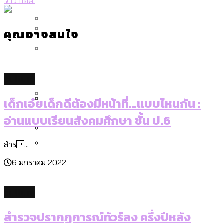
[ข้อมูลดิบ]
Bangkok Index 2025
กทม. มีอำนาจแค่ไหน ในการแก้ปัญหาให้คน
งบระบายน้ำ-ป้องกันน้ำท่วม 4 ปี (2566-
กรุงเทพฯ เมืองสังคมผู้สูงอายุ [ข้อมูลดิบ]
ที่อาศัยอยู่ในกรุงเทพฯ
2569) ของ กทม. ในยุคชัชชาติ ลงเขตไหน
คุณอาจสนใจ
กรุงเทพฯ เมืองคอนเสิร์ต : สำรวจ
ทำอะไรบ้าง
คำนำหน้านามและกฎหมายสมรสเท่าเทียม
คอนเสิร์ตและแฟนมีตติ้งในไทยจำนวน 526
สำรวจงบประมาณรายเขตในกรุงเทพฯ
[ข้อมูลดิบ]
งาน ตั้งแต่ปี 2023-2024
ผ่าน Bangkok Index 2025
กรุงเทพฯ เมืองสังคมผู้สูงอายุ : 36 เขตมี
culture
คนตายมากกว่าคนเกิด 18 เขตเป็นสังคมผู้
เด็กเอ๋ยเด็กดีต้องมีหน้าที่…แบบไหนกัน :
สูงอายุระดับสุดยอด
กรุงเทพฯ เมืองสังคมผู้สูงอายุ [ข้อมูลดิบ]
อ่านแบบเรียนสังคมศึกษา ชั้น ป.6
ปีนกำแพงส่องซีรีส์จีน: จีนส่งออกภาพ
สำรวจรายได้จากการจัดเก็บภาษีใน
ลักษณ์แบบไหนสู่สายตาโลก
กรุงเทพฯ ผ่าน Bangkok Index 2025
สำร...
Bangkok Index 2025 : อันดับความน่าอยู่
6 มกราคม 2022
ของ 50 เขตในกรุงเทพฯ
สวนสาธารณะและพื้นที่สีเขียวใน กทม.
[ข้อมูลดิบ]
culture
สำรวจปรากฏการณ์ทัวร์ลง ครึ่งปีหลัง