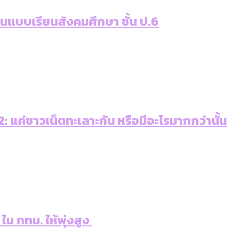
เท่าเทียม [ข้อมูลดิบ]
ายุ : 36 เขตมีคนตายมากกว่าคนเกิด 18 เขตเป็นสังคมผู้
ภาษีในกรุงเทพฯ ผ่าน Bangkok Index 2025
่านแบบเรียนสังคมศึกษา ชั้น ป.6
ุ [ข้อมูลดิบ]
ับความน่าอยู่ของ 50 เขตในกรุงเทพฯ
ใน กทม. [ข้อมูลดิบ]
 แค่ชาวเน็ตทะเลาะกัน หรือมีอะไรมากกว่านั้น
 ใน กทม. ให้พุ่งสูง