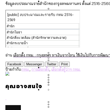
Economy
สวนสาธารณะและพื้นที่สีเขียว
สมุดจดการบ้าน ส.ก. 2569 : 
ข้อมูลงบประมาณรายสำนักของกรุงเทพมหานคร ตั้งแต่ 2516-2569 
เมกะโปรเจ็กต์ของ กทม. ในช่ว
Future
สำรวจ Hate Speech ที่ถูกผล
ขยะมูลฝอย 2568 [ข้อมูลดิบ
Vote62 ขอบคุณประชาชนที่ร่ว
สังคมผู้สูงอายุไทย [ข้อมูลดิ
Database
ค่าฝุ่นในกรุงเทพฯ 2025 เทียบ
ความเกลียดชังที่ขายได้ : ส
ขยะของคน กทม. ที่ยังถูกนำไป
กทม. มีอำนาจแค่ไหน ในการแก
อ่าน
เลือกตั้ง กทม. : กรุงเทพฯ หาเงินจากไหน ใช้เงินไปกับการพัฒน
สังคมผู้สูงอายุไทย [ข้อมูลดิ
Facebook
Messenger
Twitter
Print
Project
สำรวจสังคมผู้สูงอายุไทย : 6
สำรวจเศรษฐกิจในกรุงเทพฯ
ป้ายกำกับ:
กทม.
,
การเลือกตั้ง
,
เลือกตั้งผู้ว่าฯ กทม.
กรุงเทพฯ เมืองคอนเสิร์ต :
งบระบายน้ำ-ป้องกันน้ำท่วม 
Bangkok Index
Bangkok Index 2022
คุณอาจสนใจ
About Us
สำรวจเหตุไฟไหม้ในกรุงเทพฯ
DEMO Thailand
กรุงเทพฯ เมืองสังคมผู้สูงอาย
สำรวจงบประมาณรายเขตในก
ปีนกำแพงส่องซีรีส์จีน: จี
culture