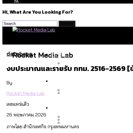
Hi, What Are You Looking For?
Politics
database
Rocket Media Lab
งบประมาณและรายรับ กทม. 2516-2569 [ข้
สำรวจร่างงบปี 70 ของ กทม. 
Environment
By
Rocket Media Lab
สำรวจเหตุไฟไหม้ในกรุงเทพฯ
เผยแพร่แล้ว
Culture
เมื่อแยกท่องเที่ยวออกจากก
26 พฤษภาคม 2026
ภาพโดย สำนักเทศกิจ กรุงเทพมหานคร
โลกใบเดียว สิทธิไม่เท่ากั