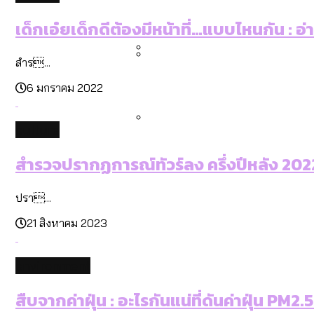
คำนำหน้านามและกฎหมายสมรส
กรุงเทพฯ เมืองสังคมผู้สูงอ
สำรวจรายได้จากการจัดเก็บ
เด็กเอ๋ยเด็กดีต้องมีหน้าที่…แบบไหนกัน : อ
สำร...
กรุงเทพฯ เมืองสังคมผู้สูงอาย
Bangkok Index 2025 : อันด
6 มกราคม 2022
culture
สวนสาธารณะและพื้นที่สีเขียว
สำรวจปรากฏการณ์ทัวร์ลง ครึ่งปีหลัง 2022:
ปรา...
21 สิงหาคม 2023
environment
สืบจากค่าฝุ่น : อะไรกันแน่ที่ดันค่าฝุ่น PM2.5