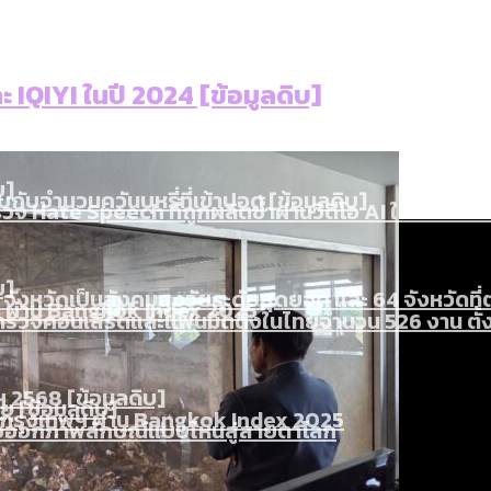
ใน กทม. เพิ่มขึ้นและเข้าถึงได้มากน้อยแค่ไหน
แต่ละเขตมีปัญหาอะไรที่ ส.ก. ต้องทำการบ้าน
งที่มีการใช้งบคาบเกี่ยวในยุคชัชชาติ มีอะไร ใช้งบแค่ไ
ละ IQIYI ในปี 2024 [ข้อมูลดิบ]
ิตซ้ำผ่านวิดีโอ AI ในช่วงความขัดแย้งไทย-กัมพูชา [ข้
]
มสังเกตการณ์การเลือกตั้งชวนคุยกันถึงบทเรียนที่เรา
บ]
กับจำนวนควันบุหรี่ที่เข้าปอด [ข้อมูลดิบ]
ำรวจ Hate Speech ที่ถูกผลิตซ้ำผ่านวิดีโอ AI ในช่วงคว
้ปัญหาให้คนที่อาศัยอยู่ในกรุงเทพฯ
บ]
 จังหวัดเป็นสังคมสูงวัยระดับสุดยอด และ 64 จังหวัดที
 ผ่าน Bangkok Index 2025
 สำรวจคอนเสิร์ตและแฟนมีตติ้งในไทยจำนวน 526 งาน ตั
 2568 [ข้อมูลดิบ]
ุ [ข้อมูลดิบ]
รุงเทพฯ ผ่าน Bangkok Index 2025
นส่งออกภาพลักษณ์แบบไหนสู่สายตาโลก