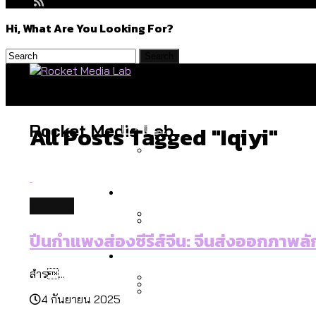
Hi, What Are You Looking For?
Politics
Rocket Media Lab
All Posts Tagged "iqiyi"
สำรวจร่างงบปี 70 ของ กทม. 
Environment
culture
ปีนกำแพงส่องซีรีส์จีน: จีนส่งออกภาพ
สำรวจเหตุไฟไหม้ในกรุงเทพฯ
Culture
เมื่อแยกท่องเที่ยวออกจากก
สำร...
4 กันยายน 2025
โลกใบเดียว สิทธิไม่เท่ากั