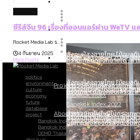
Economy
สวนสาธารณะและพื้นที่สีเขียว
สมุดจดการบ้าน ส.ก. 2569 : 
database
เมกะโปรเจ็กต์ของ กทม. ในช่ว
ซีรีส์จีน 96 เรื่องที่ออนแอร์ผ่าน WeTV แ
Future
สำรวจ Hate Speech ที่ถูกผล
ขยะมูลฝอย 2568 [ข้อมูลดิบ
Vote62 ขอบคุณประชาชนที่ร่ว
Rocket Media Lab ร...
สังคมผู้สูงอายุไทย [ข้อมูลดิ
4 กันยายน 2025
Database
ค่าฝุ่นในกรุงเทพฯ 2025 เทียบ
ความเกลียดชังที่ขายได้ : ส
More Posts
กทม. มีอำนาจแค่ไหน ในการแก
politics
สังคมผู้สูงอายุไทย [ข้อมูลดิ
environment
Project
สำรวจสังคมผู้สูงอายุไทย : 6
สำรวจเศรษฐกิจในกรุงเทพฯ
culture
กรุงเทพฯ เมืองคอนเสิร์ต :
Bangkok Index
economy
future
Bangkok Index 2022
database
About Us
สำรวจเหตุไฟไหม้ในกรุงเทพฯ
DEMO Thailand
project
กรุงเทพฯ เมืองสังคมผู้สูงอาย
สำรวจงบประมาณรายเขตในก
Bangkok Index
ปีนกำแพงส่องซีรีส์จีน: จี
Bangkok Index 2022
DEMO Thailand
about us