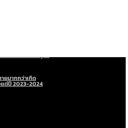
หน
อมูลดิบ]
ได้รับจากเลือกตั้ง กรุงเทพฯ – พัทยา
ามขัดแย้งไทย-กัมพูชา
่ตายมากกว่าเกิด
้งแต่ปี 2023-2024