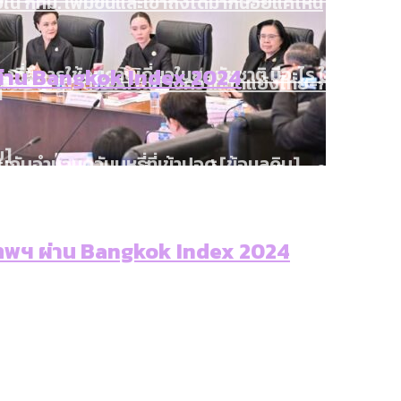
ใน กทม. เพิ่มขึ้นและเข้าถึงได้มากน้อยแค่ไหน
งที่มีการใช้งบคาบเกี่ยวในยุคชัชชาติ มีอะไร ใช้งบแค่ไ
ผ่าน Bangkok Index 2024
ิตซ้ำผ่านวิดีโอ AI ในช่วงความขัดแย้งไทย-กัมพูชา [ข้
]
บ]
กับจำนวนควันบุหรี่ที่เข้าปอด [ข้อมูลดิบ]
ำรวจ Hate Speech ที่ถูกผลิตซ้ำผ่านวิดีโอ AI ในช่วงคว
ทิ้งที่ ฉะเชิงเทรา นครปฐม และล่าสุดที่กาญจนบุรี
ีฬา กระทรวงใหม่จะมีงบฯ ประมาณเท่าไร
บ]
 จังหวัดเป็นสังคมสูงวัยระดับสุดยอด และ 64 จังหวัดที
เทพฯ ผ่าน Bangkok Index 2024
 ผ่าน Bangkok Index 2025
 สำรวจคอนเสิร์ตและแฟนมีตติ้งในไทยจำนวน 526 งาน ตั
4 ปี (2566-2569) ของ กทม. ในยุคชัชชาติ ลงเขตไหน ท
แต่ละเขตมีปัญหาอะไรที่ ส.ก. ต้องทำการบ้าน
 2568 [ข้อมูลดิบ]
ุ [ข้อมูลดิบ]
รุงเทพฯ ผ่าน Bangkok Index 2025
นส่งออกภาพลักษณ์แบบไหนสู่สายตาโลก
มสังเกตการณ์การเลือกตั้งชวนคุยกันถึงบทเรียนที่เรา