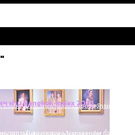
"
สำนักการจราจรฯ เพิ่ม 150% มีเพียง 5 เขตที่งบเพิ่ม โ
ฯ ผ่าน Bangkok Index 2024
 ส่วนใหญ่มาจากไฟฟ้าลัดวงจร เขตจตุจักรเกิดไฟฟ้าล
น: กฎหมายการรับรองเพศของ Transgender ทั่วโลก ประเ