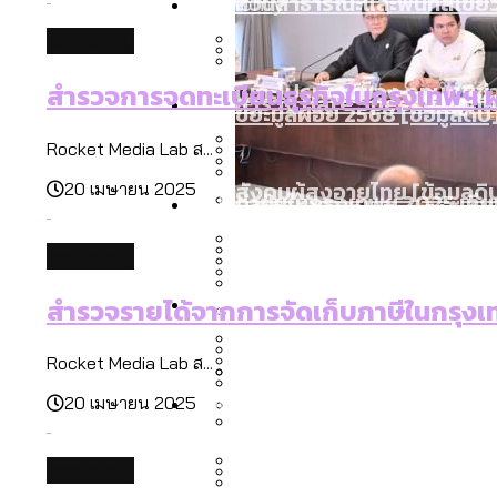
Economy
สวนสาธารณะและพื้นที่สีเขียว
economy
เมกะโปรเจ็กต์ของ กทม. ในช่ว
สำรวจการจดทะเบียนธุรกิจในกรุงเทพฯ 
Future
สำรวจ Hate Speech ที่ถูกผล
ขยะมูลฝอย 2568 [ข้อมูลดิบ
Rocket Media Lab ส...
สังคมผู้สูงอายุไทย [ข้อมูลดิ
20 เมษายน 2025
Database
ค่าฝุ่นในกรุงเทพฯ 2025 เทียบ
ความเกลียดชังที่ขายได้ : ส
ขยะของคน กทม. ที่ยังถูกนำไป
เมื่อแยกท่องเที่ยวออกจากก
economy
สังคมผู้สูงอายุไทย [ข้อมูลดิ
Project
สำรวจสังคมผู้สูงอายุไทย : 6
สำรวจรายได้จากการจัดเก็บภาษีในกรุง
สำรวจเศรษฐกิจในกรุงเทพฯ
กรุงเทพฯ เมืองคอนเสิร์ต :
งบระบายน้ำ-ป้องกันน้ำท่วม 
Bangkok Index
สมุดจดการบ้าน ส.ก. 2569 : 
Rocket Media Lab ส...
Bangkok Index 2022
About Us
สำรวจเหตุไฟไหม้ในกรุงเทพฯ
DEMO Thailand
20 เมษายน 2025
กรุงเทพฯ เมืองสังคมผู้สูงอาย
สำรวจงบประมาณรายเขตในก
ปีนกำแพงส่องซีรีส์จีน: จี
economy
Vote62 ขอบคุณประชาชนที่ร่ว