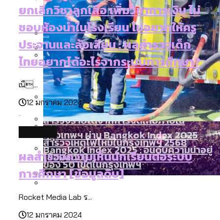
Bangkok Index 2025
ยกเลิกวิชาลูกเสือ เพิ่มวิชาการเงิน ไม่
สมุดจดการบ้าน ส.ก. 2569 : แต่ละเขตมี
งบระบายน้ำ-ป้องกันน้ำท่วม 4 ปี (2566-
กรุงเทพฯ เมืองสังคมผู้สูงอายุ [ข้อมูลดิบ]
ชอบห้องน้ำในโรงเรียน ไม่อยากให้ครู
ปัญหาอะไรที่ ส.ก. ต้องทำการบ้าน
2569) ของ กทม. ในยุคชัชชาติ ลงเขตไหน
ประจานและล้อเลียน : ผลสำรวจเด็ก
ทำอะไรบ้าง
สำรวจงบประมาณรายเขตในกรุงเทพฯ
ไทยอยากได้อะไรจากระบบการศึกษา?
ผ่าน Bangkok Index 2025
กรุงเทพฯ เมืองสังคมผู้สูงอายุ : 36 เขตมี
Vote62 ขอบคุณประชาชนที่ร่วม
คนตายมากกว่าคนเกิด 18 เขตเป็นสังคมผู้
เนื...
สังเกตการณ์การเลือกตั้งชวนคุยกันถึงบท
สูงอายุระดับสุดยอด
12 มกราคม 2024
เรียนที่เราได้รับจากเลือกตั้ง กรุงเทพฯ –
สำรวจรายได้จากการจัดเก็บภาษีใน
พัทยา
database
กรุงเทพฯ ผ่าน Bangkok Index 2025
สำรวจเหตุไฟไหม้ในกรุงเทพฯ 2568
Bangkok Index 2025 : อันดับความน่าอยู่
ผลสำรวจความเห็นนักเรียนต่อระบบ
[ข้อมูลดิบ]
ของ 50 เขตในกรุงเทพฯ
กทม. มีอำนาจแค่ไหน ในการแก้ปัญหาให้คน
การศึกษา [ข้อมูลดิบ]
ที่อาศัยอยู่ในกรุงเทพฯ
กรุงเทพฯ เมืองคอนเสิร์ต : สำรวจ
Rocket Media Lab ร...
คำนำหน้านามและกฎหมายสมรสเท่าเทียม
คอนเสิร์ตและแฟนมีตติ้งในไทยจำนวน 526
12 มกราคม 2024