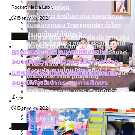
ลัดวงจรมากที่สุด
Rocket Media Lab ร...
โลกใบเดียว สิทธิไม่เท่ากัน: กฎหมายการ
Economy
15 มกราคม 2024
รับรองเพศของ Transgender ทั่วโลก
ประเทศไหนทำได้บ้าง?
สวนสาธารณะและพื้นที่สีเขียวใน กทม. เพิ่ม
future
เมกะโปรเจ็กต์ของ กทม. ในช่วงที่มีการใช้
Future
ขึ้นและเข้าถึงได้มากน้อยแค่ไหน
ครูเอาด้วยขอปรับปรุงห้องน้ำ ไม่
งบคาบเกี่ยวในยุคชัชชาติ มีอะไร ใช้งบแค่
อยากอยู่เวร ยกเลิกการประกันเกรด
ไหน
สำรวจ Hate Speech ที่ถูกผลิตซ้ำผ่าน
สังคมผู้สูงอายุไทย [ข้อมูลดิบ]
และเพิ่มเงินเดือน : ผลสำรวจครูไทย
Database
วิดีโอ AI ในช่วงความขัดแย้งไทย-กัมพูชา
ขยะมูลฝอย 2568 [ข้อมูลดิบ]
อยากได้อะไรจากระบบการศึกษา
[ข้อมูลดิบ]
ค่าฝุ่นในกรุงเทพฯ 2025 เทียบกับจำนวน
สังคมผู้สูงอายุไทย [ข้อมูลดิบ]
เนื...
Project
ควันบุหรี่ที่เข้าปอด [ข้อมูลดิบ]
สำรวจสังคมผู้สูงอายุไทย : 6 จังหวัดเป็น
เมื่อแยกท่องเที่ยวออกจากกีฬา กระทรวง
ขยะของคน กทม. ที่ยังถูกนำไปทิ้งที่
15 มกราคม 2024
สังคมสูงวัยระดับสุดยอด และ 64 จังหวัดที่
Bangkok Index
ความเกลียดชังที่ขายได้ : สำรวจ Hate
ใหม่จะมีงบฯ ประมาณเท่าไร
ฉะเชิงเทรา นครปฐม และล่าสุดที่กาญจนบุรี
ตายมากกว่าเกิด
Bangkok Index 2022
Speech ที่ถูกผลิตซ้ำผ่านวิดีโอ AI ในช่วง
future
About Us
DEMO Thailand
ความขัดแย้งไทย-กัมพูชา
สำรวจเศรษฐกิจในกรุงเทพฯ ผ่าน