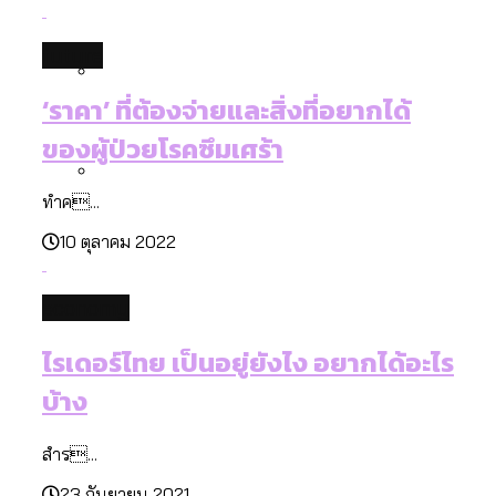
[ข้อมูลดิบ]
งาน ตั้งแต่ปี 2023-2024
future
‘ราคา’ ที่ต้องจ่ายและสิ่งที่อยากได้
กรุงเทพฯ เมืองสังคมผู้สูงอายุ [ข้อมูลดิบ]
ปีนกำแพงส่องซีรีส์จีน: จีนส่งออกภาพ
ของผู้ป่วยโรคซึมเศร้า
ลักษณ์แบบไหนสู่สายตาโลก
ทำค...
สวนสาธารณะและพื้นที่สีเขียวใน กทม.
10 ตุลาคม 2022
[ข้อมูลดิบ]
economy
ไรเดอร์ไทย เป็นอยู่ยังไง อยากได้อะไร
บ้าง
สำร...
23 กันยายน 2021