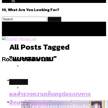
Hi, What Are You Looking For?
All Posts Tagged
"แบบสอบถาม"
Politics
Rocket Media Lab
สำรวจร่างงบปี 70 ของ กทม. สำนักการ
Environment
database
จราจรฯ เพิ่ม 150% มีเพียง 5 เขตที่งบเพิ่ม
โดยเขตจตุจักรสูงสุด
ผลสำรวจความเห็นครูต่อระบบการ
สำรวจเหตุไฟไหม้ในกรุงเทพฯ ส่วนใหญ่มา
Culture
ศึกษา [ข้อมูลดิบ]
จากไฟฟ้าลัดวงจร เขตจตุจักรเกิดไฟฟ้า