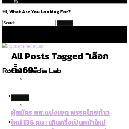
Hi, What Are You Looking For?
All Posts Tagged "เลือก
ตั้ง69"
Politics
Rocket Media Lab
สำรวจร่างงบปี 70 ของ กทม. สำนักการ
Environment
politics
จราจรฯ เพิ่ม 150% มีเพียง 5 เขตที่งบเพิ่ม
โดยเขตจตุจักรสูงสุด
ผู้สมัคร สส.แบ่งเขต พรรคไทยก้าว
สำรวจเหตุไฟไหม้ในกรุงเทพฯ ส่วนใหญ่มา
Culture
ใหม่ 136 คน : เกินครึ่งเป็นหน้าใหม่
จากไฟฟ้าลัดวงจร เขตจตุจักรเกิดไฟฟ้า