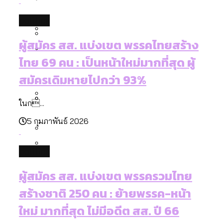
[ข้อมูลดิบ]
Bangkok Index 2025
กทม. มีอำนาจแค่ไหน ในการแก้ปัญหาให้คน
งบระบายน้ำ-ป้องกันน้ำท่วม 4 ปี (2566-
politics
กรุงเทพฯ เมืองสังคมผู้สูงอายุ [ข้อมูลดิบ]
ที่อาศัยอยู่ในกรุงเทพฯ
2569) ของ กทม. ในยุคชัชชาติ ลงเขตไหน
กรุงเทพฯ เมืองคอนเสิร์ต : สำรวจ
ผู้สมัคร สส. แบ่งเขต พรรคไทยสร้าง
ทำอะไรบ้าง
คำนำหน้านามและกฎหมายสมรสเท่าเทียม
คอนเสิร์ตและแฟนมีตติ้งในไทยจำนวน 526
สำรวจงบประมาณรายเขตในกรุงเทพฯ
ไทย 69 คน : เป็นหน้าใหม่มากที่สุด ผู้
[ข้อมูลดิบ]
งาน ตั้งแต่ปี 2023-2024
ผ่าน Bangkok Index 2025
กรุงเทพฯ เมืองสังคมผู้สูงอายุ : 36 เขตมี
สมัครเดิมหายไปกว่า 93%
คนตายมากกว่าคนเกิด 18 เขตเป็นสังคมผู้
สูงอายุระดับสุดยอด
ในก...
กรุงเทพฯ เมืองสังคมผู้สูงอายุ [ข้อมูลดิบ]
ปีนกำแพงส่องซีรีส์จีน: จีนส่งออกภาพ
สำรวจรายได้จากการจัดเก็บภาษีใน
5 กุมภาพันธ์ 2026
ลักษณ์แบบไหนสู่สายตาโลก
กรุงเทพฯ ผ่าน Bangkok Index 2025
Bangkok Index 2025 : อันดับความน่าอยู่
politics
ของ 50 เขตในกรุงเทพฯ
สวนสาธารณะและพื้นที่สีเขียวใน กทม.
ผู้สมัคร สส. แบ่งเขต พรรครวมไทย
[ข้อมูลดิบ]
สร้างชาติ 250 คน : ย้ายพรรค-หน้า
ใหม่ มากที่สุด ไม่มีอดีต สส. ปี 66