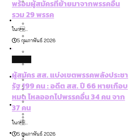
พร้อมผู้สมัครที่ย้ายมาจากพรรคอื่น
ลัดวงจรมากที่สุด
เมื่อแยกท่องเที่ยวออกจากกีฬา กระทรวง
รวม 29 พรรค
โลกใบเดียว สิทธิไม่เท่ากัน: กฎหมายการ
Economy
ใหม่จะมีงบฯ ประมาณเท่าไร
รับรองเพศของ Transgender ทั่วโลก
ในก...
ประเทศไหนทำได้บ้าง?
สวนสาธารณะและพื้นที่สีเขียวใน กทม. เพิ่ม
5 กุมภาพันธ์ 2026
เมกะโปรเจ็กต์ของ กทม. ในช่วงที่มีการใช้
Future
ขึ้นและเข้าถึงได้มากน้อยแค่ไหน
สมุดจดการบ้าน ส.ก. 2569 : แต่ละเขตมี
งบคาบเกี่ยวในยุคชัชชาติ มีอะไร ใช้งบแค่
ปัญหาอะไรที่ ส.ก. ต้องทำการบ้าน
politics
ไหน
สำรวจ Hate Speech ที่ถูกผลิตซ้ำผ่าน
สังคมผู้สูงอายุไทย [ข้อมูลดิบ]
ผู้สมัคร สส. แบ่งเขตพรรคพลังประชา
Database
วิดีโอ AI ในช่วงความขัดแย้งไทย-กัมพูชา
ขยะมูลฝอย 2568 [ข้อมูลดิบ]
รัฐ 199 คน : อดีต สส. ปี 66 หายเกือบ
[ข้อมูลดิบ]
Vote62 ขอบคุณประชาชนที่ร่วม
ค่าฝุ่นในกรุงเทพฯ 2025 เทียบกับจำนวน
หมด ไหลออกไปพรรคอื่น 34 คน จาก
สังเกตการณ์การเลือกตั้งชวนคุยกันถึงบท
สังคมผู้สูงอายุไทย [ข้อมูลดิบ]
Project
ควันบุหรี่ที่เข้าปอด [ข้อมูลดิบ]
สำรวจสังคมผู้สูงอายุไทย : 6 จังหวัดเป็น
37 คน
เรียนที่เราได้รับจากเลือกตั้ง กรุงเทพฯ –
ขยะของคน กทม. ที่ยังถูกนำไปทิ้งที่
สังคมสูงวัยระดับสุดยอด และ 64 จังหวัดที่
Bangkok Index
ความเกลียดชังที่ขายได้ : สำรวจ Hate
พัทยา
ฉะเชิงเทรา นครปฐม และล่าสุดที่กาญจนบุรี
ตายมากกว่าเกิด
Bangkok Index 2022
ในก...
Speech ที่ถูกผลิตซ้ำผ่านวิดีโอ AI ในช่วง
About Us
สำรวจเหตุไฟไหม้ในกรุงเทพฯ 2568
DEMO Thailand
5 กุมภาพันธ์ 2026
ความขัดแย้งไทย-กัมพูชา
สำรวจเศรษฐกิจในกรุงเทพฯ ผ่าน