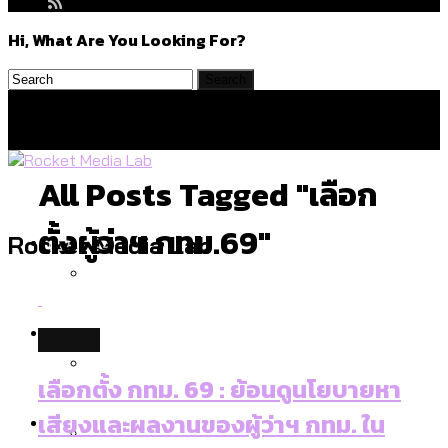
Hi, What Are You Looking For?
All Posts Tagged "เลือก
ตั้งผู้ว่าฯ กทม.69"
Politics
Rocket Media Lab
สำรวจร่างงบปี 70 ของ กทม. สำนักการ
Environment
politics
จราจรฯ เพิ่ม 150% มีเพียง 5 เขตที่งบเพิ่ม
โดยเขตจตุจักรสูงสุด
เลือกตั้ง กทม. 69 : ย้อนดูนโยบายหา
สำรวจเหตุไฟไหม้ในกรุงเทพฯ ส่วนใหญ่มา
Culture
เสียงและผลงานของผู้ว่าฯ กทม. ใน
จากไฟฟ้าลัดวงจร เขตจตุจักรเกิดไฟฟ้า