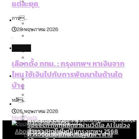
แต่ละยุค
ลัดวงจรมากที่สุด
เมื่อแยกท่องเที่ยวออกจากกีฬา กระทรวง
โลกใบเดียว สิทธิไม่เท่ากัน: กฎหมายการ
Economy
ใหม่จะมีงบฯ ประมาณเท่าไร
การ...
รับรองเพศของ Transgender ทั่วโลก
28 พฤษภาคม 2026
ประเทศไหนทำได้บ้าง?
สวนสาธารณะและพื้นที่สีเขียวใน กทม. เพิ่ม
เมกะโปรเจ็กต์ของ กทม. ในช่วงที่มีการใช้
Future
ขึ้นและเข้าถึงได้มากน้อยแค่ไหน
politics
สมุดจดการบ้าน ส.ก. 2569 : แต่ละเขตมี
งบคาบเกี่ยวในยุคชัชชาติ มีอะไร ใช้งบแค่
ปัญหาอะไรที่ ส.ก. ต้องทำการบ้าน
เลือกตั้ง กทม. : กรุงเทพฯ หาเงินจาก
ไหน
สำรวจ Hate Speech ที่ถูกผลิตซ้ำผ่าน
สังคมผู้สูงอายุไทย [ข้อมูลดิบ]
ไหน ใช้เงินไปกับการพัฒนาในด้านใด
Database
วิดีโอ AI ในช่วงความขัดแย้งไทย-กัมพูชา
ขยะมูลฝอย 2568 [ข้อมูลดิบ]
บ้าง
[ข้อมูลดิบ]
Vote62 ขอบคุณประชาชนที่ร่วม
ค่าฝุ่นในกรุงเทพฯ 2025 เทียบกับจำนวน
สังเกตการณ์การเลือกตั้งชวนคุยกันถึงบท
สังคมผู้สูงอายุไทย [ข้อมูลดิบ]
หลั...
Project
ควันบุหรี่ที่เข้าปอด [ข้อมูลดิบ]
สำรวจสังคมผู้สูงอายุไทย : 6 จังหวัดเป็น
เรียนที่เราได้รับจากเลือกตั้ง กรุงเทพฯ –
ขยะของคน กทม. ที่ยังถูกนำไปทิ้งที่
26 พฤษภาคม 2026
สังคมสูงวัยระดับสุดยอด และ 64 จังหวัดที่
Bangkok Index
ความเกลียดชังที่ขายได้ : สำรวจ Hate
More Posts
พัทยา
ฉะเชิงเทรา นครปฐม และล่าสุดที่กาญจนบุรี
ตายมากกว่าเกิด
Bangkok Index 2022
Speech ที่ถูกผลิตซ้ำผ่านวิดีโอ AI ในช่วง
About Us
สำรวจเหตุไฟไหม้ในกรุงเทพฯ 2568
DEMO Thailand
ความขัดแย้งไทย-กัมพูชา
สำรวจเศรษฐกิจในกรุงเทพฯ ผ่าน
politics