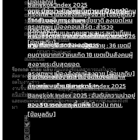
[ข้อมูลดิบ]
environment
Bangkok Index 2025
culture
กทม. มีอำนาจแค่ไหน ในการแก้ปัญหาให้คน
งบระบายน้ำ-ป้องกันน้ำท่วม 4 ปี (2566-
กรุงเทพฯ เมืองสังคมผู้สูงอายุ [ข้อมูลดิบ]
economy
ที่อาศัยอยู่ในกรุงเทพฯ
2569) ของ กทม. ในยุคชัชชาติ ลงเขตไหน
future
กรุงเทพฯ เมืองคอนเสิร์ต : สำรวจ
database
ทำอะไรบ้าง
คำนำหน้านามและกฎหมายสมรสเท่าเทียม
project
คอนเสิร์ตและแฟนมีตติ้งในไทยจำนวน 526
สำรวจงบประมาณรายเขตในกรุงเทพฯ
Bangkok Index
[ข้อมูลดิบ]
งาน ตั้งแต่ปี 2023-2024
ผ่าน Bangkok Index 2025
กรุงเทพฯ เมืองสังคมผู้สูงอายุ : 36 เขตมี
Bangkok Index 2022
DEMO Thailand
คนตายมากกว่าคนเกิด 18 เขตเป็นสังคมผู้
about us
สูงอายุระดับสุดยอด
ร็อกเกต มีเดีย แล็บ
คือแหล่งข้อมูลสาธารณะในการ
กรุงเทพฯ เมืองสังคมผู้สูงอายุ [ข้อมูลดิบ]
ปีนกำแพงส่องซีรีส์จีน: จีนส่งออกภาพ
สำรวจรายได้จากการจัดเก็บภาษีใน
ติดตามประเด็นสังคม ทั้งเชิงปริมาณและคุณภาพ เพื่อต่อย
อดในงานข่าว
ลักษณ์แบบไหนสู่สายตาโลก
กรุงเทพฯ ผ่าน Bangkok Index 2025
งานชิ้นนี้เผยแพร่ภายใต้
สัญญาอนุญาตระหว่างประเทศ
Bangkok Index 2025 : อันดับความน่าอยู่
ครีเอทีฟคอมมอนส์ แบบแสดงที่มา 4.0
สามารถดัดแปลง
และเผยแพร่ต่อได้โดยไม่ต้องขออนุญาต ตราบที่ยังแสดงถึงที่
ของ 50 เขตในกรุงเทพฯ
สวนสาธารณะและพื้นที่สีเขียวใน กทม.
มา
[ข้อมูลดิบ]