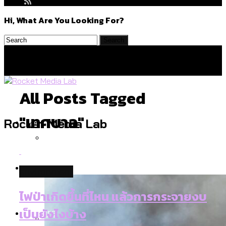
Hi, What Are You Looking For?
All Posts Tagged
"เทศบาล"
Politics
Rocket Media Lab
สำรวจร่างงบปี 70 ของ กทม. สำนักการ
Environment
environment
จราจรฯ เพิ่ม 150% มีเพียง 5 เขตที่งบเพิ่ม
โดยเขตจตุจักรสูงสุด
ไฟป่าเกิดขึ้นที่ไหน แล้วการกระจายงบ
Culture
เป็นยังไงบ้าง