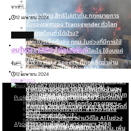
จาก...
เมื่อแยกท่องเที่ยวออกจากกีฬา กระทรวง
โลกใบเดียว สิทธิไม่เท่ากัน: กฎหมายการ
Economy
ใหม่จะมีงบฯ ประมาณเท่าไร
12 เมษายน 2024
รับรองเพศของ Transgender ทั่วโลก
ประเทศไหนทำได้บ้าง?
database
เมกะโปรเจ็กต์ของ กทม. ในช่วงที่มีการใช้
Future
สมุดจดการบ้าน ส.ก. 2569 : แต่ละเขตมี
งบไฟป่า 2566 [ข้อมูลดิบ]
งบคาบเกี่ยวในยุคชัชชาติ มีอะไร ใช้งบแค่
ปัญหาอะไรที่ ส.ก. ต้องทำการบ้าน
ไหน
สำรวจ Hate Speech ที่ถูกผลิตซ้ำผ่าน
ข้อ...
สังคมผู้สูงอายุไทย [ข้อมูลดิบ]
Database
วิดีโอ AI ในช่วงความขัดแย้งไทย-กัมพูชา
12 เมษายน 2024
[ข้อมูลดิบ]
More Posts
สำรวจเหตุไฟไหม้ในกรุงเทพฯ ส่วนใหญ่มา
Vote62 ขอบคุณประชาชนที่ร่วม
ค่าฝุ่นในกรุงเทพฯ 2025 เทียบกับจำนวน
จากไฟฟ้าลัดวงจร เขตจตุจักรเกิดไฟฟ้า
สังเกตการณ์การเลือกตั้งชวนคุยกันถึงบท
สังคมผู้สูงอายุไทย [ข้อมูลดิบ]
Project
ควันบุหรี่ที่เข้าปอด [ข้อมูลดิบ]
สำรวจสังคมผู้สูงอายุไทย : 6 จังหวัดเป็น
politics
ลัดวงจรมากที่สุด
เรียนที่เราได้รับจากเลือกตั้ง กรุงเทพฯ –
environment
สังคมสูงวัยระดับสุดยอด และ 64 จังหวัดที่
Bangkok Index
ความเกลียดชังที่ขายได้ : สำรวจ Hate
culture
พัทยา
ตายมากกว่าเกิด
Bangkok Index 2022
economy
Speech ที่ถูกผลิตซ้ำผ่านวิดีโอ AI ในช่วง
future
About Us
สำรวจเหตุไฟไหม้ในกรุงเทพฯ 2568
DEMO Thailand
ความขัดแย้งไทย-กัมพูชา
สำรวจเศรษฐกิจในกรุงเทพฯ ผ่าน
database
สวนสาธารณะและพื้นที่สีเขียวใน กทม. เพิ่ม