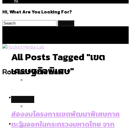
Hi, What Are You Looking For?
All Posts Tagged "เขต
เศรษฐกิจพิเศษ"
Politics
Rocket Media Lab
สำรวจร่างงบปี 70 ของ กทม. สำนักการ
Environment
economy
จราจรฯ เพิ่ม 150% มีเพียง 5 เขตที่งบเพิ่ม
โดยเขตจตุจักรสูงสุด
ส่องงบโครงการเขตพัฒนาพิเศษภาค
สำรวจเหตุไฟไหม้ในกรุงเทพฯ ส่วนใหญ่มา
Culture
ตะวันออกในกระทรวงมหาดไทย จาก
จากไฟฟ้าลัดวงจร เขตจตุจักรเกิดไฟฟ้า