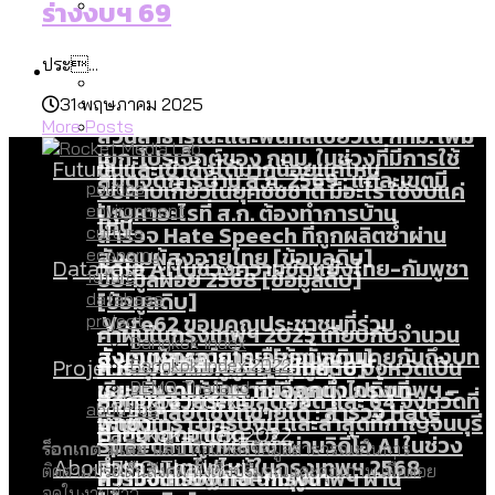
ร่างงบฯ 69
ลัดวงจรมากที่สุด
เมื่อแยกท่องเที่ยวออกจากกีฬา กระทรวง
โลกใบเดียว สิทธิไม่เท่ากัน: กฎหมายการ
Economy
ใหม่จะมีงบฯ ประมาณเท่าไร
ประ...
รับรองเพศของ Transgender ทั่วโลก
31 พฤษภาคม 2025
ประเทศไหนทำได้บ้าง?
More Posts
สวนสาธารณะและพื้นที่สีเขียวใน กทม. เพิ่ม
เมกะโปรเจ็กต์ของ กทม. ในช่วงที่มีการใช้
Future
ขึ้นและเข้าถึงได้มากน้อยแค่ไหน
สมุดจดการบ้าน ส.ก. 2569 : แต่ละเขตมี
งบคาบเกี่ยวในยุคชัชชาติ มีอะไร ใช้งบแค่
politics
ปัญหาอะไรที่ ส.ก. ต้องทำการบ้าน
environment
ไหน
สำรวจ Hate Speech ที่ถูกผลิตซ้ำผ่าน
culture
สังคมผู้สูงอายุไทย [ข้อมูลดิบ]
economy
Database
วิดีโอ AI ในช่วงความขัดแย้งไทย-กัมพูชา
ขยะมูลฝอย 2568 [ข้อมูลดิบ]
future
[ข้อมูลดิบ]
database
Vote62 ขอบคุณประชาชนที่ร่วม
project
ค่าฝุ่นในกรุงเทพฯ 2025 เทียบกับจำนวน
Bangkok Index
สังเกตการณ์การเลือกตั้งชวนคุยกันถึงบท
สังคมผู้สูงอายุไทย [ข้อมูลดิบ]
Project
ควันบุหรี่ที่เข้าปอด [ข้อมูลดิบ]
สำรวจสังคมผู้สูงอายุไทย : 6 จังหวัดเป็น
Bangkok Index 2022
เรียนที่เราได้รับจากเลือกตั้ง กรุงเทพฯ –
ขยะของคน กทม. ที่ยังถูกนำไปทิ้งที่
DEMO Thailand
สังคมสูงวัยระดับสุดยอด และ 64 จังหวัดที่
Bangkok Index
ความเกลียดชังที่ขายได้ : สำรวจ Hate
about us
พัทยา
ฉะเชิงเทรา นครปฐม และล่าสุดที่กาญจนบุรี
ตายมากกว่าเกิด
Bangkok Index 2022
Speech ที่ถูกผลิตซ้ำผ่านวิดีโอ AI ในช่วง
ร็อกเกต มีเดีย แล็บ
คือแหล่งข้อมูลสาธารณะในการ
About Us
สำรวจเหตุไฟไหม้ในกรุงเทพฯ 2568
DEMO Thailand
ติดตามประเด็นสังคม ทั้งเชิงปริมาณและคุณภาพ เพื่อต่อย
ความขัดแย้งไทย-กัมพูชา
สำรวจเศรษฐกิจในกรุงเทพฯ ผ่าน
อดในงานข่าว