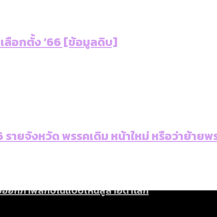
ใน กทม. เพิ่มขึ้นและเข้าถึงได้มากน้อยแค่ไหน
แต่ละเขตมีปัญหาอะไรที่ ส.ก. ต้องทำการบ้าน
งที่มีการใช้งบคาบเกี่ยวในยุคชัชชาติ มีอะไร ใช้งบแค่ไ
 เลือกตั้ง ’66 [ข้อมูลดิบ]
ิตซ้ำผ่านวิดีโอ AI ในช่วงความขัดแย้งไทย-กัมพูชา [ข้
]
มสังเกตการณ์การเลือกตั้งชวนคุยกันถึงบทเรียนที่เรา
บ]
กับจำนวนควันบุหรี่ที่เข้าปอด [ข้อมูลดิบ]
ำรวจ Hate Speech ที่ถูกผลิตซ้ำผ่านวิดีโอ AI ในช่วงคว
ทิ้งที่ ฉะเชิงเทรา นครปฐม และล่าสุดที่กาญจนบุรี
้ปัญหาให้คนที่อาศัยอยู่ในกรุงเทพฯ
บ]
 จังหวัดเป็นสังคมสูงวัยระดับสุดยอด และ 64 จังหวัดที
66 รายจังหวัด พรรคเดิม หน้าใหม่ หรือว่าย้าย
 ผ่าน Bangkok Index 2025
 สำรวจคอนเสิร์ตและแฟนมีตติ้งในไทยจำนวน 526 งาน ตั
4 ปี (2566-2569) ของ กทม. ในยุคชัชชาติ ลงเขตไหน ท
 2568 [ข้อมูลดิบ]
ุ [ข้อมูลดิบ]
รุงเทพฯ ผ่าน Bangkok Index 2025
นส่งออกภาพลักษณ์แบบไหนสู่สายตาโลก