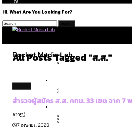
Hi, What Are You Looking For?
Politics
Rocket Media Lab
All Posts Tagged "ส.ส."
สำรวจร่างงบปี 70 ของ กทม. 
Environment
politics
สำรวจผู้สมัคร ส.ส. กทม. 33 เขต จาก 7 พ
สำรวจเหตุไฟไหม้ในกรุงเทพฯ
Culture
เมื่อแยกท่องเที่ยวออกจากก
จาก...
7 เมษายน 2023
โลกใบเดียว สิทธิไม่เท่ากั