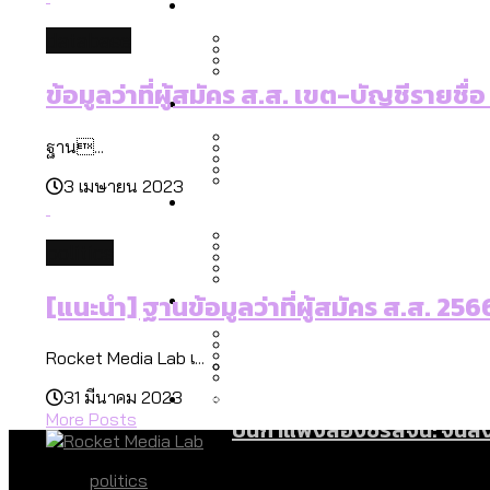
Economy
สวนสาธารณะและพื้นที่สีเขียว
สมุดจดการบ้าน ส.ก. 2569 : 
database
เมกะโปรเจ็กต์ของ กทม. ในช่ว
ข้อมูลว่าที่ผู้สมัคร ส.ส. เขต-บัญชีรายชื่อ
Future
สำรวจ Hate Speech ที่ถูกผล
ขยะมูลฝอย 2568 [ข้อมูลดิบ
Vote62 ขอบคุณประชาชนที่ร่ว
ฐาน...
สังคมผู้สูงอายุไทย [ข้อมูลดิ
3 เมษายน 2023
Database
ค่าฝุ่นในกรุงเทพฯ 2025 เทียบ
ความเกลียดชังที่ขายได้ : ส
ขยะของคน กทม. ที่ยังถูกนำไป
กทม. มีอำนาจแค่ไหน ในการแก
politics
สังคมผู้สูงอายุไทย [ข้อมูลดิ
Project
สำรวจสังคมผู้สูงอายุไทย : 6
[แนะนำ] ฐานข้อมูลว่าที่ผู้สมัคร ส.ส. 25
สำรวจเศรษฐกิจในกรุงเทพฯ
กรุงเทพฯ เมืองคอนเสิร์ต :
งบระบายน้ำ-ป้องกันน้ำท่วม 
Bangkok Index
Rocket Media Lab เ...
Bangkok Index 2022
About Us
สำรวจเหตุไฟไหม้ในกรุงเทพฯ
DEMO Thailand
31 มีนาคม 2023
กรุงเทพฯ เมืองสังคมผู้สูงอาย
สำรวจงบประมาณรายเขตในก
More Posts
ปีนกำแพงส่องซีรีส์จีน: จี
politics