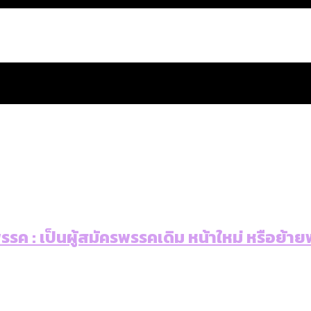
สำนักการจราจรฯ เพิ่ม 150% มีเพียง 5 เขตที่งบเพิ่ม โ
รรค : เป็นผู้สมัครพรรคเดิม หน้าใหม่ หรือย้า
 ส่วนใหญ่มาจากไฟฟ้าลัดวงจร เขตจตุจักรเกิดไฟฟ้าล
ีฬา กระทรวงใหม่จะมีงบฯ ประมาณเท่าไร
น: กฎหมายการรับรองเพศของ Transgender ทั่วโลก ประเ