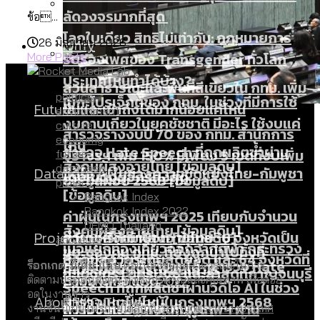
ลัดวงจรมากที่สุด
ข้อ...
โลกใบเดียว สิทธิไม่เท่ากัน: กฎหมายการ
Economy
26 มิถุนายน 2026
รับรองเพศของ Transgender ทั่วโลก
More Posts
ประเทศไหนทำได้บ้าง?
สวนสาธารณะและพื้นที่สีเขียวใน กทม. เพิ่ม
politics
เมกะโปรเจ็กต์ของ กทม. ในช่วงที่มีการใช้
Future
ขึ้นและเข้าถึงได้มากน้อยแค่ไหน
environment
งบคาบเกี่ยวในยุคชัชชาติ มีอะไร ใช้งบแค่
culture
สำรวจร่างงบปี 70 ของ กทม. สำนักการ
economy
ไหน
สำรวจ Hate Speech ที่ถูกผลิตซ้ำผ่าน
จราจรฯ เพิ่ม 150% มีเพียง 5 เขตที่งบเพิ่ม
future
สังคมผู้สูงอายุไทย [ข้อมูลดิบ]
database
Database
วิดีโอ AI ในช่วงความขัดแย้งไทย-กัมพูชา
โดยเขตจตุจักรสูงสุด
ขยะมูลฝอย 2568 [ข้อมูลดิบ]
project
[ข้อมูลดิบ]
Bangkok Index
Bangkok Index 2022
ค่าฝุ่นในกรุงเทพฯ 2025 เทียบกับจำนวน
DEMO Thailand
สังคมผู้สูงอายุไทย [ข้อมูลดิบ]
Project
ควันบุหรี่ที่เข้าปอด [ข้อมูลดิบ]
สำรวจสังคมผู้สูงอายุไทย : 6 จังหวัดเป็น
about us
เมื่อแยกท่องเที่ยวออกจากกีฬา กระทรวง
ขยะของคน กทม. ที่ยังถูกนำไปทิ้งที่
สังคมสูงวัยระดับสุดยอด และ 64 จังหวัดที่
Bangkok Index
ความเกลียดชังที่ขายได้ : สำรวจ Hate
ร็อกเกต มีเดีย แล็บ
คือแหล่งข้อมูลสาธารณะในการ
ใหม่จะมีงบฯ ประมาณเท่าไร
ฉะเชิงเทรา นครปฐม และล่าสุดที่กาญจนบุรี
ตายมากกว่าเกิด
Bangkok Index 2022
ติดตามประเด็นสังคม ทั้งเชิงปริมาณและคุณภาพ เพื่อต่อย
Speech ที่ถูกผลิตซ้ำผ่านวิดีโอ AI ในช่วง
อดในงานข่าว
About Us
สำรวจเหตุไฟไหม้ในกรุงเทพฯ 2568
DEMO Thailand
ความขัดแย้งไทย-กัมพูชา
สำรวจเศรษฐกิจในกรุงเทพฯ ผ่าน
งานชิ้นนี้เผยแพร่ภายใต้
สัญญาอนุญาตระหว่างประเทศ