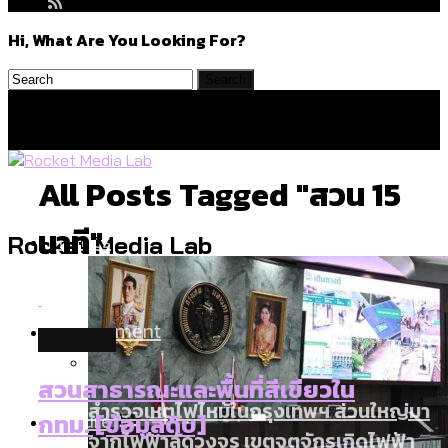
Hi, What Are You Looking For?
All Posts Tagged "สวน 15
นาที"
Politics
Rocket Media Lab
Environment
database
สวนสาธารณะและพื้นที่สีเขียวใน
สำรวจเหตุไฟไหม้ในกรุงเทพฯ ส่วนใหญ่มา
Culture
กทม. [ข้อมูลดิบ]
จากไฟฟ้าลัดวงจร เขตจตุจักรเกิดไฟฟ้า