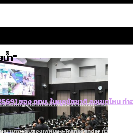
น้ำ"
-2569) ของ กทม. ในยุคชัชชาติ ลงเขตไหน ทำอ
 ส่วนใหญ่มาจากไฟฟ้าลัดวงจร เขตจตุจักรเกิดไฟฟ้าล
น: กฎหมายการรับรองเพศของ Transgender ทั่วโลก ประเ