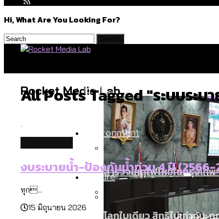
Hi, What Are You Looking For?
Politics
Rocket Media Lab
All Posts Tagged "ระบบระบาย
Environment
environment
งบระบายน้ำ-ป้องกันน้ำท่วม 4 ปี (2566
สำรวจเหตุไฟไหม้ในกรุงเทพฯ
Culture
ทุก...
15 มิถุนายน 2026
โลกใบเดียว สิทธิไม่เท่ากั