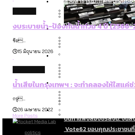
Economy
สวนสาธารณะและพื้นที่สีเขียว
database
เมกะโปรเจ็กต์ของ กทม. ในช่ว
งบระบายน้ำ-ป้องกันน้ำท่วม 4 ปี (2566-
Future
สำรวจ Hate Speech ที่ถูกผล
ขยะมูลฝอย 2568 [ข้อมูลดิบ
สำรวจร่างงบปี 70 ของ กทม. 
ข้อ...
สังคมผู้สูงอายุไทย [ข้อมูลดิ
15 มิถุนายน 2026
Database
ค่าฝุ่นในกรุงเทพฯ 2025 เทียบ
ความเกลียดชังที่ขายได้ : ส
ขยะของคน กทม. ที่ยังถูกนำไป
เมื่อแยกท่องเที่ยวออกจากก
environment
สังคมผู้สูงอายุไทย [ข้อมูลดิ
Project
สำรวจสังคมผู้สูงอายุไทย : 6
น้ำเสียในกรุงเทพฯ : จะทำคลองให้ใสแค่ช่ว
สำรวจเศรษฐกิจในกรุงเทพฯ
กรุงเทพฯ เมืองคอนเสิร์ต :
งบระบายน้ำ-ป้องกันน้ำท่วม 
Bangkok Index
สมุดจดการบ้าน ส.ก. 2569 : 
กรุ...
Bangkok Index 2022
About Us
สำรวจเหตุไฟไหม้ในกรุงเทพฯ
DEMO Thailand
26 เมษายน 2022
กรุงเทพฯ เมืองสังคมผู้สูงอาย
สำรวจงบประมาณรายเขตในก
More Posts
ปีนกำแพงส่องซีรีส์จีน: จี
Vote62 ขอบคุณประชาชนที่ร่ว
politics