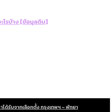
หน
ไรบ้าง [ข้อมูลดิบ]
อมูลดิบ]
ดยเขตจตุจักรสูงสุด
ามขัดแย้งไทย-กัมพูชา
่ตายมากกว่าเกิด
้งแต่ปี 2023-2024
ำอะไรบ้าง
ได้รับจากเลือกตั้ง กรุงเทพฯ – พัทยา