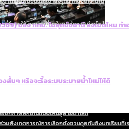
ใน กทม. เพิ่มขึ้นและเข้าถึงได้มากน้อยแค่ไหน
งที่มีการใช้งบคาบเกี่ยวในยุคชัชชาติ มีอะไร ใช้งบแค่ไ
2569) ของ กทม. ในยุคชัชชาติ ลงเขตไหน ทำอะ
ิตซ้ำผ่านวิดีโอ AI ในช่วงความขัดแย้งไทย-กัมพูชา [ข้
]
สำนักการจราจรฯ เพิ่ม 150% มีเพียง 5 เขตที่งบเพิ่ม โ
บ]
กับจำนวนควันบุหรี่ที่เข้าปอด [ข้อมูลดิบ]
ำรวจ Hate Speech ที่ถูกผลิตซ้ำผ่านวิดีโอ AI ในช่วงคว
ทิ้งที่ ฉะเชิงเทรา นครปฐม และล่าสุดที่กาญจนบุรี
ีฬา กระทรวงใหม่จะมีงบฯ ประมาณเท่าไร
บ]
 จังหวัดเป็นสังคมสูงวัยระดับสุดยอด และ 64 จังหวัดที
งสั้นๆ หรือจะรื้อระบบระบายน้ำใหม่ให้ดี
 ผ่าน Bangkok Index 2025
 สำรวจคอนเสิร์ตและแฟนมีตติ้งในไทยจำนวน 526 งาน ตั
4 ปี (2566-2569) ของ กทม. ในยุคชัชชาติ ลงเขตไหน ท
แต่ละเขตมีปัญหาอะไรที่ ส.ก. ต้องทำการบ้าน
 2568 [ข้อมูลดิบ]
ุ [ข้อมูลดิบ]
รุงเทพฯ ผ่าน Bangkok Index 2025
นส่งออกภาพลักษณ์แบบไหนสู่สายตาโลก
มสังเกตการณ์การเลือกตั้งชวนคุยกันถึงบทเรียนที่เรา