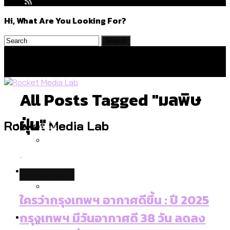
Hi, What Are You Looking For?
All Posts Tagged "มลพิษ
ฝุ่น"
Politics
Rocket Media Lab
สำรวจร่างงบปี 70 ของ กทม. สำนักการ
Environment
environment
จราจรฯ เพิ่ม 150% มีเพียง 5 เขตที่งบเพิ่ม
โดยเขตจตุจักรสูงสุด
ใครว่ากรุงเทพฯ อากาศดีขึ้น : ปี 2025
สำรวจเหตุไฟไหม้ในกรุงเทพฯ ส่วนใหญ่มา
Culture
กรุงเทพฯ มีวันอากาศดี 38 วัน ลดลง
จากไฟฟ้าลัดวงจร เขตจตุจักรเกิดไฟฟ้า