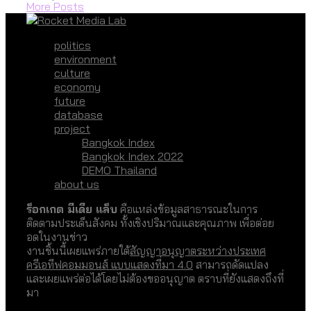
More Posts
politics
environment
culture
economy
future
database
project
Bangkok Index
Bangkok Index 2022
DEMO Thailand
about us
ร็อกเกต มีเดีย แล็บ
คือแหล่งข้อมูลสาธารณะในการ
ติดตามประเด็นสังคม ทั้งเชิงปริมาณและคุณภาพ เพื่อต่อย
อดในงานข่าว
งานชิ้นนี้เผยแพร่ภายใต้
สัญญาอนุญาตระหว่างประเทศ
ครีเอทีฟคอมมอนส์ แบบแสดงที่มา 4.0
สามารถดัดแปลง
และเผยแพร่ต่อได้โดยไม่ต้องขออนุญาต ตราบที่ยังแสดงถึงที่
มา