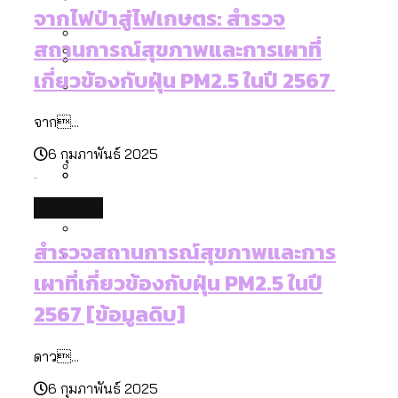
[ข้อมูลดิบ]
Bangkok Index 2025
จากไฟป่าสู่ไฟเกษตร: สำรวจ
กทม. มีอำนาจแค่ไหน ในการแก้ปัญหาให้คน
งบระบายน้ำ-ป้องกันน้ำท่วม 4 ปี (2566-
กรุงเทพฯ เมืองสังคมผู้สูงอายุ [ข้อมูลดิบ]
สถานการณ์สุขภาพและการเผาที่
ที่อาศัยอยู่ในกรุงเทพฯ
2569) ของ กทม. ในยุคชัชชาติ ลงเขตไหน
กรุงเทพฯ เมืองคอนเสิร์ต : สำรวจ
เกี่ยวข้องกับฝุ่น PM2.5 ในปี 2567
ทำอะไรบ้าง
คำนำหน้านามและกฎหมายสมรสเท่าเทียม
คอนเสิร์ตและแฟนมีตติ้งในไทยจำนวน 526
สำรวจงบประมาณรายเขตในกรุงเทพฯ
[ข้อมูลดิบ]
จาก...
งาน ตั้งแต่ปี 2023-2024
ผ่าน Bangkok Index 2025
กรุงเทพฯ เมืองสังคมผู้สูงอายุ : 36 เขตมี
คนตายมากกว่าคนเกิด 18 เขตเป็นสังคมผู้
6 กุมภาพันธ์ 2025
สูงอายุระดับสุดยอด
กรุงเทพฯ เมืองสังคมผู้สูงอายุ [ข้อมูลดิบ]
database
ปีนกำแพงส่องซีรีส์จีน: จีนส่งออกภาพ
สำรวจรายได้จากการจัดเก็บภาษีใน
ลักษณ์แบบไหนสู่สายตาโลก
กรุงเทพฯ ผ่าน Bangkok Index 2025
สำรวจสถานการณ์สุขภาพและการ
Bangkok Index 2025 : อันดับความน่าอยู่
เผาที่เกี่ยวข้องกับฝุ่น PM2.5 ในปี
ของ 50 เขตในกรุงเทพฯ
สวนสาธารณะและพื้นที่สีเขียวใน กทม.
2567 [ข้อมูลดิบ]
[ข้อมูลดิบ]
ดาว...
6 กุมภาพันธ์ 2025