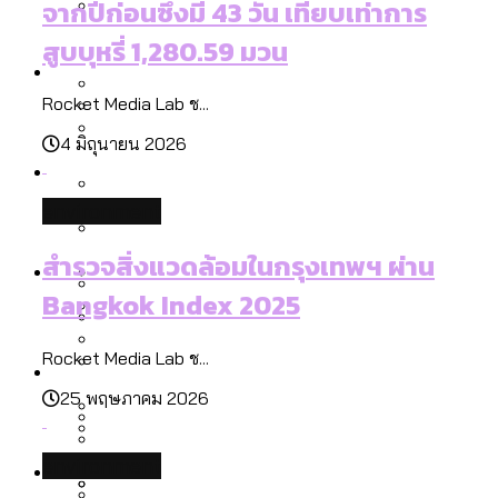
จากปีก่อนซึ่งมี 43 วัน เทียบเท่าการ
ลัดวงจรมากที่สุด
เมื่อแยกท่องเที่ยวออกจากกีฬา กระทรวง
สูบบุหรี่ 1,280.59 มวน
โลกใบเดียว สิทธิไม่เท่ากัน: กฎหมายการ
Economy
ใหม่จะมีงบฯ ประมาณเท่าไร
รับรองเพศของ Transgender ทั่วโลก
Rocket Media Lab ช...
ประเทศไหนทำได้บ้าง?
สวนสาธารณะและพื้นที่สีเขียวใน กทม. เพิ่ม
4 มิถุนายน 2026
เมกะโปรเจ็กต์ของ กทม. ในช่วงที่มีการใช้
Future
ขึ้นและเข้าถึงได้มากน้อยแค่ไหน
สมุดจดการบ้าน ส.ก. 2569 : แต่ละเขตมี
งบคาบเกี่ยวในยุคชัชชาติ มีอะไร ใช้งบแค่
ปัญหาอะไรที่ ส.ก. ต้องทำการบ้าน
environment
ไหน
สำรวจ Hate Speech ที่ถูกผลิตซ้ำผ่าน
สังคมผู้สูงอายุไทย [ข้อมูลดิบ]
สำรวจสิ่งแวดล้อมในกรุงเทพฯ ผ่าน
Database
วิดีโอ AI ในช่วงความขัดแย้งไทย-กัมพูชา
ขยะมูลฝอย 2568 [ข้อมูลดิบ]
Bangkok Index 2025
[ข้อมูลดิบ]
Vote62 ขอบคุณประชาชนที่ร่วม
ค่าฝุ่นในกรุงเทพฯ 2025 เทียบกับจำนวน
สังเกตการณ์การเลือกตั้งชวนคุยกันถึงบท
สังคมผู้สูงอายุไทย [ข้อมูลดิบ]
Rocket Media Lab ช...
Project
ควันบุหรี่ที่เข้าปอด [ข้อมูลดิบ]
สำรวจสังคมผู้สูงอายุไทย : 6 จังหวัดเป็น
เรียนที่เราได้รับจากเลือกตั้ง กรุงเทพฯ –
ขยะของคน กทม. ที่ยังถูกนำไปทิ้งที่
25 พฤษภาคม 2026
สังคมสูงวัยระดับสุดยอด และ 64 จังหวัดที่
Bangkok Index
ความเกลียดชังที่ขายได้ : สำรวจ Hate
พัทยา
ฉะเชิงเทรา นครปฐม และล่าสุดที่กาญจนบุรี
ตายมากกว่าเกิด
Bangkok Index 2022
Speech ที่ถูกผลิตซ้ำผ่านวิดีโอ AI ในช่วง
environment
About Us
สำรวจเหตุไฟไหม้ในกรุงเทพฯ 2568
DEMO Thailand
ความขัดแย้งไทย-กัมพูชา
สำรวจเศรษฐกิจในกรุงเทพฯ ผ่าน