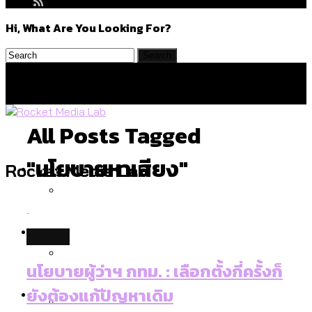
Hi, What Are You Looking For?
All Posts Tagged
"นโยบายหาเสียง"
Politics
Rocket Media Lab
สำรวจร่างงบปี 70 ของ กทม. สำนักการ
Environment
politics
จราจรฯ เพิ่ม 150% มีเพียง 5 เขตที่งบเพิ่ม
โดยเขตจตุจักรสูงสุด
นโยบายผู้ว่าฯ กทม. : เลือกตั้งกี่ครั้งก็
สำรวจเหตุไฟไหม้ในกรุงเทพฯ ส่วนใหญ่มา
Culture
ยังต้องแก้ปัญหาเดิม
จากไฟฟ้าลัดวงจร เขตจตุจักรเกิดไฟฟ้า