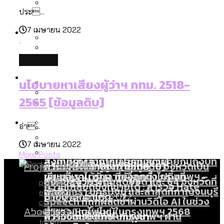
ลัดวงจรมากที่สุด
ประ...
เมื่อแยกท่องเที่ยวออกจากกีฬา กระทรวง
โลกใบเดียว สิทธิไม่เท่ากัน: กฎหมายการ
Economy
ใหม่จะมีงบฯ ประมาณเท่าไร
7 เมษายน 2022
รับรองเพศของ Transgender ทั่วโลก
ประเทศไหนทำได้บ้าง?
สวนสาธารณะและพื้นที่สีเขียวใน กทม. เพิ่ม
database
เมกะโปรเจ็กต์ของ กทม. ในช่วงที่มีการใช้
Future
ขึ้นและเข้าถึงได้มากน้อยแค่ไหน
สมุดจดการบ้าน ส.ก. 2569 : แต่ละเขตมี
นโยบายหาเสียงผู้ว่าฯ กทม. 2518-
งบคาบเกี่ยวในยุคชัชชาติ มีอะไร ใช้งบแค่
ปัญหาอะไรที่ ส.ก. ต้องทำการบ้าน
2565 [ข้อมูลดิบ]
ไหน
สำรวจ Hate Speech ที่ถูกผลิตซ้ำผ่าน
สังคมผู้สูงอายุไทย [ข้อมูลดิบ]
Database
วิดีโอ AI ในช่วงความขัดแย้งไทย-กัมพูชา
ขยะมูลฝอย 2568 [ข้อมูลดิบ]
อ่า...
[ข้อมูลดิบ]
7 เมษายน 2022
Vote62 ขอบคุณประชาชนที่ร่วม
ค่าฝุ่นในกรุงเทพฯ 2025 เทียบกับจำนวน
More Posts
สังเกตการณ์การเลือกตั้งชวนคุยกันถึงบท
สังคมผู้สูงอายุไทย [ข้อมูลดิบ]
Project
ควันบุหรี่ที่เข้าปอด [ข้อมูลดิบ]
สำรวจสังคมผู้สูงอายุไทย : 6 จังหวัดเป็น
เรียนที่เราได้รับจากเลือกตั้ง กรุงเทพฯ –
ขยะของคน กทม. ที่ยังถูกนำไปทิ้งที่
สังคมสูงวัยระดับสุดยอด และ 64 จังหวัดที่
Bangkok Index
politics
ความเกลียดชังที่ขายได้ : สำรวจ Hate
พัทยา
ฉะเชิงเทรา นครปฐม และล่าสุดที่กาญจนบุรี
environment
ตายมากกว่าเกิด
Bangkok Index 2022
Speech ที่ถูกผลิตซ้ำผ่านวิดีโอ AI ในช่วง
culture
About Us
สำรวจเหตุไฟไหม้ในกรุงเทพฯ 2568
DEMO Thailand
economy
ความขัดแย้งไทย-กัมพูชา
สำรวจเศรษฐกิจในกรุงเทพฯ ผ่าน
future