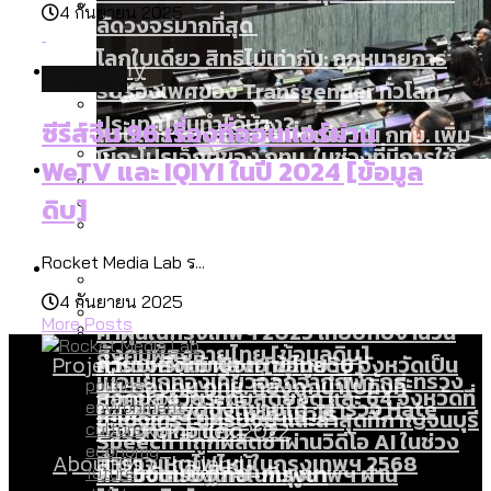
4 กันยายน 2025
ลัดวงจรมากที่สุด
โลกใบเดียว สิทธิไม่เท่ากัน: กฎหมายการ
Economy
database
รับรองเพศของ Transgender ทั่วโลก
ประเทศไหนทำได้บ้าง?
ซีรีส์จีน 96 เรื่องที่ออนแอร์ผ่าน
สวนสาธารณะและพื้นที่สีเขียวใน กทม. เพิ่ม
เมกะโปรเจ็กต์ของ กทม. ในช่วงที่มีการใช้
Future
ขึ้นและเข้าถึงได้มากน้อยแค่ไหน
WeTV และ IQIYI ในปี 2024 [ข้อมูล
งบคาบเกี่ยวในยุคชัชชาติ มีอะไร ใช้งบแค่
สำรวจร่างงบปี 70 ของ กทม. สำนักการ
ดิบ]
ไหน
สำรวจ Hate Speech ที่ถูกผลิตซ้ำผ่าน
จราจรฯ เพิ่ม 150% มีเพียง 5 เขตที่งบเพิ่ม
สังคมผู้สูงอายุไทย [ข้อมูลดิบ]
Database
วิดีโอ AI ในช่วงความขัดแย้งไทย-กัมพูชา
Rocket Media Lab ร...
โดยเขตจตุจักรสูงสุด
ขยะมูลฝอย 2568 [ข้อมูลดิบ]
[ข้อมูลดิบ]
4 กันยายน 2025
More Posts
ค่าฝุ่นในกรุงเทพฯ 2025 เทียบกับจำนวน
สังคมผู้สูงอายุไทย [ข้อมูลดิบ]
Project
ควันบุหรี่ที่เข้าปอด [ข้อมูลดิบ]
สำรวจสังคมผู้สูงอายุไทย : 6 จังหวัดเป็น
เมื่อแยกท่องเที่ยวออกจากกีฬา กระทรวง
ขยะของคน กทม. ที่ยังถูกนำไปทิ้งที่
politics
สังคมสูงวัยระดับสุดยอด และ 64 จังหวัดที่
Bangkok Index
ความเกลียดชังที่ขายได้ : สำรวจ Hate
environment
ใหม่จะมีงบฯ ประมาณเท่าไร
ฉะเชิงเทรา นครปฐม และล่าสุดที่กาญจนบุรี
ตายมากกว่าเกิด
Bangkok Index 2022
culture
Speech ที่ถูกผลิตซ้ำผ่านวิดีโอ AI ในช่วง
economy
About Us
สำรวจเหตุไฟไหม้ในกรุงเทพฯ 2568
DEMO Thailand
ความขัดแย้งไทย-กัมพูชา
สำรวจเศรษฐกิจในกรุงเทพฯ ผ่าน
future