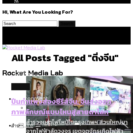
Hi, What Are You Looking For?
All Posts Tagged "ติ่งจีน"
Politics
Rocket Media Lab
culture
Environment
ปีนกำแพงส่องซีรีส์จีน: จีนส่งออก
ภาพลักษณ์แบบไหนสู่สายตาโลก
สำรวจเหตุไฟไหม้ในกรุงเทพฯ ส่วนใหญ่มา
Culture
สำร...
จากไฟฟ้าลัดวงจร เขตจตุจักรเกิดไฟฟ้า