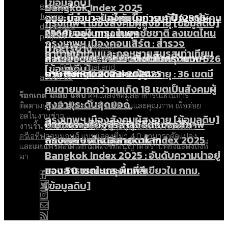
[ข้อมูลดิบ]
Bangkok Index 2025
economy
กทม. มีอำนาจแค่ไหน ในการแก้ปัญหาให้คน
งบระบายน้ำ-ป้องกันน้ำท่วม 4 ปี (2566-
future
กรุงเทพฯ เมืองสังคมผู้สูงอายุ [ข้อมูลดิบ]
database
ที่อาศัยอยู่ในกรุงเทพฯ
2569) ของ กทม. ในยุคชัชชาติ ลงเขตไหน
project
กรุงเทพฯ เมืองคอนเสิร์ต : สำรวจ
ทำอะไรบ้าง
Bangkok Index
คำนำหน้านามและกฎหมายสมรสเท่าเทียม
คอนเสิร์ตและแฟนมีตติ้งในไทยจำนวน 526
สำรวจงบประมาณรายเขตในกรุงเทพฯ
Bangkok Index 2022
[ข้อมูลดิบ]
DEMO Thailand
งาน ตั้งแต่ปี 2023-2024
ผ่าน Bangkok Index 2025
กรุงเทพฯ เมืองสังคมผู้สูงอายุ : 36 เขตมี
about us
คนตายมากกว่าคนเกิด 18 เขตเป็นสังคมผู้
ร็อกเกต มีเดีย แล็บ
คือแหล่งข้อมูลสาธารณะในการ
สูงอายุระดับสุดยอด
ติดตามประเด็นสังคม ทั้งเชิงปริมาณและคุณภาพ เพื่อต่อย
อดในงานข่าว
กรุงเทพฯ เมืองสังคมผู้สูงอายุ [ข้อมูลดิบ]
ปีนกำแพงส่องซีรีส์จีน: จีนส่งออกภาพ
สำรวจรายได้จากการจัดเก็บภาษีใน
งานชิ้นนี้เผยแพร่ภายใต้
สัญญาอนุญาตระหว่างประเทศ
ครีเอทีฟคอมมอนส์ แบบแสดงที่มา 4.0
สามารถดัดแปลง
ลักษณ์แบบไหนสู่สายตาโลก
กรุงเทพฯ ผ่าน Bangkok Index 2025
และเผยแพร่ต่อได้โดยไม่ต้องขออนุญาต ตราบที่ยังแสดงถึงที่
Bangkok Index 2025 : อันดับความน่าอยู่
มา
ของ 50 เขตในกรุงเทพฯ
สวนสาธารณะและพื้นที่สีเขียวใน กทม.
[ข้อมูลดิบ]