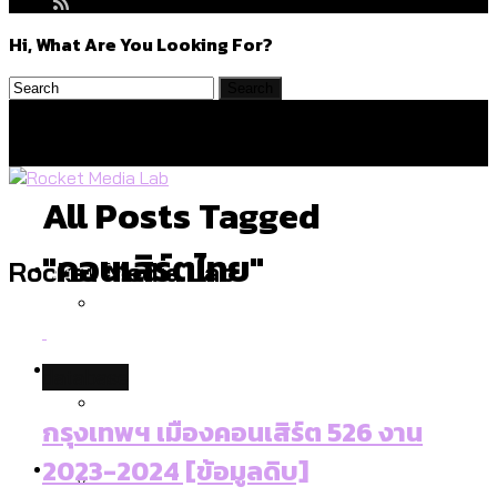
Hi, What Are You Looking For?
All Posts Tagged
"คอนเสิร์ตไทย"
Politics
Rocket Media Lab
สำรวจร่างงบปี 70 ของ กทม. สำนักการ
Environment
database
จราจรฯ เพิ่ม 150% มีเพียง 5 เขตที่งบเพิ่ม
โดยเขตจตุจักรสูงสุด
กรุงเทพฯ เมืองคอนเสิร์ต 526 งาน
สำรวจเหตุไฟไหม้ในกรุงเทพฯ ส่วนใหญ่มา
Culture
2023-2024 [ข้อมูลดิบ]
จากไฟฟ้าลัดวงจร เขตจตุจักรเกิดไฟฟ้า