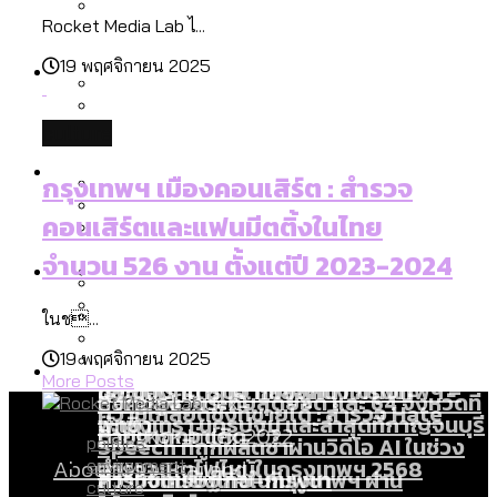
ลัดวงจรมากที่สุด
Rocket Media Lab ไ...
เมื่อแยกท่องเที่ยวออกจากกีฬา กระทรวง
โลกใบเดียว สิทธิไม่เท่ากัน: กฎหมายการ
Economy
ใหม่จะมีงบฯ ประมาณเท่าไร
19 พฤศจิกายน 2025
รับรองเพศของ Transgender ทั่วโลก
ประเทศไหนทำได้บ้าง?
สวนสาธารณะและพื้นที่สีเขียวใน กทม. เพิ่ม
culture
เมกะโปรเจ็กต์ของ กทม. ในช่วงที่มีการใช้
Future
ขึ้นและเข้าถึงได้มากน้อยแค่ไหน
สมุดจดการบ้าน ส.ก. 2569 : แต่ละเขตมี
กรุงเทพฯ เมืองคอนเสิร์ต : สำรวจ
งบคาบเกี่ยวในยุคชัชชาติ มีอะไร ใช้งบแค่
ปัญหาอะไรที่ ส.ก. ต้องทำการบ้าน
คอนเสิร์ตและแฟนมีตติ้งในไทย
ไหน
สำรวจ Hate Speech ที่ถูกผลิตซ้ำผ่าน
สังคมผู้สูงอายุไทย [ข้อมูลดิบ]
จำนวน 526 งาน ตั้งแต่ปี 2023-2024
Database
วิดีโอ AI ในช่วงความขัดแย้งไทย-กัมพูชา
ขยะมูลฝอย 2568 [ข้อมูลดิบ]
[ข้อมูลดิบ]
ในช...
Vote62 ขอบคุณประชาชนที่ร่วม
ค่าฝุ่นในกรุงเทพฯ 2025 เทียบกับจำนวน
สังเกตการณ์การเลือกตั้งชวนคุยกันถึงบท
สังคมผู้สูงอายุไทย [ข้อมูลดิบ]
19 พฤศจิกายน 2025
Project
ควันบุหรี่ที่เข้าปอด [ข้อมูลดิบ]
สำรวจสังคมผู้สูงอายุไทย : 6 จังหวัดเป็น
More Posts
เรียนที่เราได้รับจากเลือกตั้ง กรุงเทพฯ –
ขยะของคน กทม. ที่ยังถูกนำไปทิ้งที่
สังคมสูงวัยระดับสุดยอด และ 64 จังหวัดที่
Bangkok Index
ความเกลียดชังที่ขายได้ : สำรวจ Hate
พัทยา
ฉะเชิงเทรา นครปฐม และล่าสุดที่กาญจนบุรี
ตายมากกว่าเกิด
Bangkok Index 2022
Speech ที่ถูกผลิตซ้ำผ่านวิดีโอ AI ในช่วง
politics
About Us
สำรวจเหตุไฟไหม้ในกรุงเทพฯ 2568
DEMO Thailand
environment
ความขัดแย้งไทย-กัมพูชา
สำรวจเศรษฐกิจในกรุงเทพฯ ผ่าน
culture