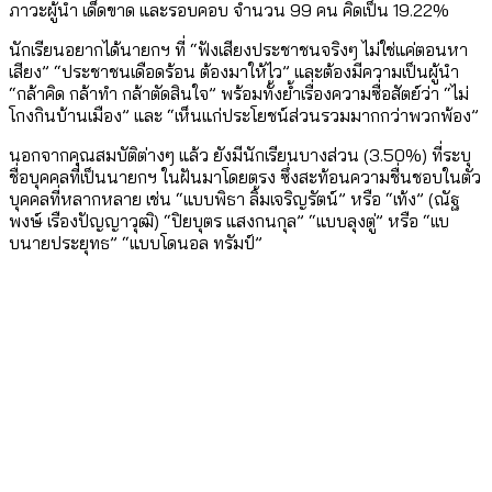
ภาวะผู้นำ เด็ดขาด และรอบคอบ จำนวน 99 คน คิดเป็น 19.22%
นักเรียนอยากได้นายกฯ ที่ “ฟังเสียงประชาชนจริงๆ ไม่ใช่แค่ตอนหา
เสียง” “ประชาชนเดือดร้อน ต้องมาให้ไว” และต้องมีความเป็นผู้นำ
“กล้าคิด กล้าทำ กล้าตัดสินใจ” พร้อมทั้งย้ำเรื่องความซื่อสัตย์ว่า “ไม่
โกงกินบ้านเมือง” และ “เห็นแก่ประโยชน์ส่วนรวมมากกว่าพวกพ้อง”
นอกจากคุณสมบัติต่างๆ แล้ว ยังมีนักเรียนบางส่วน (3.50%) ที่ระบุ
ชื่อบุคคลที่เป็นนายกฯ ในฝันมาโดยตรง ซึ่งสะท้อนความชื่นชอบในตัว
บุคคลที่หลากหลาย เช่น “แบบพิธา ลิ้มเจริญรัตน์” หรือ “เท้ง” (ณัฐ
พงษ์ เรืองปัญญาวุฒิ) “ปิยบุตร แสงกนกุล” “แบบลุงตู่” หรือ “เเบ
บนายประยุทธ” “แบบโดนอล ทรัมป์”