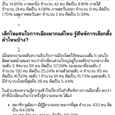
[ข้อมูลดิบ]
Bangkok Index 2025
เป็น 14.95% ภาคเหนือ จำนวน 42 คน คิดเป็น 8.16% ภาคใต้
กทม. มีอำนาจแค่ไหน ในการแก้ปัญหาให้คน
งบระบายน้ำ-ป้องกันน้ำท่วม 4 ปี (2566-
จำนวน 21 คน คิดเป็น 4.08% ภาคตะวันออก จำนวน 9 คน คิดเป็น
กรุงเทพฯ เมืองสังคมผู้สูงอายุ [ข้อมูลดิบ]
1.75% และภาคตะวันตก จำนวน 2 คน คิดเป็น 0.39%
ที่อาศัยอยู่ในกรุงเทพฯ
2569) ของ กทม. ในยุคชัชชาติ ลงเขตไหน
กรุงเทพฯ เมืองคอนเสิร์ต : สำรวจ
ทำอะไรบ้าง
คำนำหน้านามและกฎหมายสมรสเท่าเทียม
คอนเสิร์ตและแฟนมีตติ้งในไทยจำนวน 526
สำรวจงบประมาณรายเขตในกรุงเทพฯ
เด็กไทยสนใจการเมืองมากแค่ไหน รู้ศัพท์การเลือกตั้ง
[ข้อมูลดิบ]
งาน ตั้งแต่ปี 2023-2024
ผ่าน Bangkok Index 2025
กรุงเทพฯ เมืองสังคมผู้สูงอายุ : 36 เขตมี
คำไหนบ้าง?
คนตายมากกว่าคนเกิด 18 เขตเป็นสังคมผู้
สูงอายุระดับสุดยอด
เมื่อสอบถามระดับความอินกับการเมืองโดยให้คะแนนเต็ม 5 (สนใจ
กรุงเทพฯ เมืองสังคมผู้สูงอายุ [ข้อมูลดิบ]
ติดตามสม่ำเสมอ) พบว่านักเรียนส่วนใหญ่อยู่ในระดับปานกลาง คือ
ปีนกำแพงส่องซีรีส์จีน: จีนส่งออกภาพ
สำรวจรายได้จากการจัดเก็บภาษีใน
ระดับ 3 จำนวน 191 คน คิดเป็น 37.09% รองลงมาคือระดับ 2
ลักษณ์แบบไหนสู่สายตาโลก
กรุงเทพฯ ผ่าน Bangkok Index 2025
จำนวน 130 คน คิดเป็น 25.24% ตามด้วยระดับ 4 จำนวน 85 คน
คิดเป็น 16.50% ระดับ 1 จำนวน 81 คน คิดเป็น 15.73% และระดับ 5
Bangkok Index 2025 : อันดับความน่าอยู่
มีจำนวนน้อยที่สุดคือ 28 คน คิดเป็น 5.44%
ของ 50 เขตในกรุงเทพฯ
สวนสาธารณะและพื้นที่สีเขียวใน กทม.
ในส่วนของความรู้ความเข้าใจเกี่ยวกับคำศัพท์ทางการเลือกตั้ง พบว่า
[ข้อมูลดิบ]
คำที่นักเรียนเกินกว่าครึ่งรู้ความหมาย ได้แก่
สมาชิกวุฒิสภา มีผู้รู้ความหมายมากที่สุด จำนวน 433 คน คิด
เป็น 84.08%
สส. เขต จำนวน 414 คน คิดเป็น 80.39%