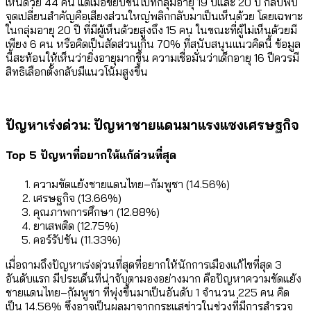
เห็นด้วย 44 คน แต่เมื่อขยับขึ้นไปที่กลุ่มอายุ 19 ปีและ 20 ปี กลับพบ
จุดเปลี่ยนสำคัญคือเสียงส่วนใหญ่พลิกกลับมาเป็นเห็นด้วย โดยเฉพาะ
ในกลุ่มอายุ 20 ปี ที่มีผู้เห็นด้วยสูงถึง 15 คน ในขณะที่ผู้ไม่เห็นด้วยมี
เพียง 6 คน หรือคิดเป็นสัดส่วนเกิน 70% ที่สนับสนุนแนวคิดนี้ ข้อมูล
นี้สะท้อนให้เห็นว่ายิ่งอายุมากขึ้น ความเชื่อมั่นว่าเด็กอายุ 16 ปีควรมี
สิทธิเลือกตั้งกลับมีแนวโน้มสูงขึ้น
ปัญหาเร่งด่วน: ปัญหาชายแดนมาแรงแซงเศรษฐกิจ
Top 5 ปัญหาที่อยากให้แก้ด่วนที่สุด
ความขัดแย้งชายแดนไทย–กัมพูชา (14.56%)
เศรษฐกิจ (13.66%)
คุณภาพการศึกษา (12.88%)
ยาเสพติด (12.75%)
คอร์รัปชัน (11.33%)
เมื่อถามถึงปัญหาเร่งด่วนที่สุดที่อยากให้นักการเมืองแก้ไขที่สุด 3
อันดับแรก มีประเด็นที่น่าจับตามองอย่างมาก คือปัญหาความขัดแย้ง
ชายแดนไทย–กัมพูชา ที่พุ่งขึ้นมาเป็นอันดับ 1 จำนวน 225 คน คิด
เป็น 14.56% ซึ่งอาจเป็นผลมาจากกระแสข่าวในช่วงที่มีการสำรวจ