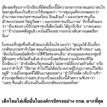
เสียงสะท้อนจากนักเรียนที่มีต่อเรื่องนี้มีความหลากหลายและน่าสนใจ
โดยกลุ่มที่มองในเชิงบวกให้เหตุผลว่า “การชุมนุมคือบททดสอบว่า
อำนาจเคารพประชาชนแค่ไหน ฟังแล้วแก้ = มองประชาชนเป็น
เจ้าของประเทศ ปิดหูปิดตา = มองประชาชนเป็นภาระ” อีกทั้งยังมอง
ว่า “เป็นช่องทางให้ประชาชนที่เสียงไม่ดัง ได้ถูกรับฟัง” บางคนตอบ
ว่า “ถ้าประเทศดีอยู่แล้ว คงไม่มีใครอยากออกมาเดินตากแดดเรียก
ร้อง”
ในขณะที่กลุ่มซึ่งเห็นด้วยแบบมีเงื่อนไข มองว่า “ชุมนุมได้ เป็นเรื่อง
ปกติของประชาธิปไตย ขอแค่ไม่รุนแรงและไม่ทำลายข้าวของ” และ
“ต้องไม่ไปละเมิดสิทธิการใช้ชีวิตของคนอื่น” ส่วนมุมมองของกลุ่มที่
รู้สึกเฉยๆ หรือไม่เห็นด้วย ส่วนหนึ่งสะท้อนความจริงของชีวิต
นักเรียนว่า “ลำพังเรียนก็ยุ่งพอแล้ว ไม่อยากมีเรื่องปวดหัวเพิ่ม” หรือ
มองว่าทำไปก็ “ไร้สาระ ทำไปก็ไม่ได้อะไร เพราะผู้ใหญ่บางคนก็ไม่ฟัง
อยู่ดี” รวมถึงเหตุผลที่ได้ยินมาเสมออย่าง “ทำให้รถติด กลับบ้านช้า”
ส่วนกลุ่มที่ตอบว่าเฉยๆ ส่วนหนึ่งมองเรื่องนี้ด้วยความชินชาว่า
“เฉยๆ ชินแล้ว เห็นจนเป็นเรื่องปกติของประเทศไทย”
เด็กไทยไม่เชื่อมั่นในองค์กรอิสระอย่าง กกต. มากที่สุด