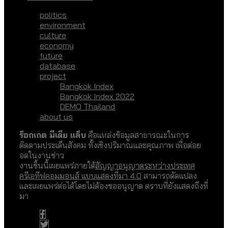
politics
environment
culture
economy
future
database
project
Bangkok Index
Bangkok Index 2022
DEMO Thailand
about us
ร็อกเกต มีเดีย แล็บ
คือแหล่งข้อมูลสาธารณะในการ
ติดตามประเด็นสังคม ทั้งเชิงปริมาณและคุณภาพ เพื่อต่อย
อดในงานข่าว
งานชิ้นนี้เผยแพร่ภายใต้
สัญญาอนุญาตระหว่างประเทศ
ครีเอทีฟคอมมอนส์ แบบแสดงที่มา 4.0
สามารถดัดแปลง
และเผยแพร่ต่อได้โดยไม่ต้องขออนุญาต ตราบที่ยังแสดงถึงที่
มา