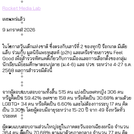
ลัดวงจรมากที่สุด
Rocket Media Lab
เมื่อแยกท่องเที่ยวออกจากกีฬา กระทรวง
โลกใบเดียว สิทธิไม่เท่ากัน: กฎหมายการ
Economy
ใหม่จะมีงบฯ ประมาณเท่าไร
เผยแพร่แล้ว
รับรองเพศของ Transgender ทั่วโลก
9 มกราคม 2026
ประเทศไหนทำได้บ้าง?
สวนสาธารณะและพื้นที่สีเขียวใน กทม. เพิ่ม
เมกะโปรเจ็กต์ของ กทม. ในช่วงที่มีการใช้
Future
ขึ้นและเข้าถึงได้มากน้อยแค่ไหน
ในโอกาสวันเด็กแห่งชาติ ซึ่งตรงกับเสาร์ที่ 2 ของทุกปี ร็อกเกต มีเดีย
สมุดจดการบ้าน ส.ก. 2569 : แต่ละเขตมี
งบคาบเกี่ยวในยุคชัชชาติ มีอะไร ใช้งบแค่
แล็บ ร่วมกับ มูลนิธิแพธทูเฮลท์ (p2h) และเครือข่ายเยาวชน Feel
ปัญหาอะไรที่ ส.ก. ต้องทำการบ้าน
Good เพื่อสำรวจทัศนคติเกี่ยวกับการเมืองและการเลือกตั้งของกลุ่ม
ไหน
สำรวจ Hate Speech ที่ถูกผลิตซ้ำผ่าน
นักเรียนมัธยมศึกษาตอนปลาย (ม.4-6) และ ปวช. ระหว่าง 4-27 ธ.ค.
สังคมผู้สูงอายุไทย [ข้อมูลดิบ]
2568 ผลการสำรวจมีดังนี้
Database
วิดีโอ AI ในช่วงความขัดแย้งไทย-กัมพูชา
ขยะมูลฝอย 2568 [ข้อมูลดิบ]
[ข้อมูลดิบ]
Vote62 ขอบคุณประชาชนที่ร่วม
ค่าฝุ่นในกรุงเทพฯ 2025 เทียบกับจำนวน
จากผู้ตอบแบบสอบถามทั้งสิ้น 515 คน แบ่งเป็นเพศหญิง 306 คน
สังเกตการณ์การเลือกตั้งชวนคุยกันถึงบท
สังคมผู้สูงอายุไทย [ข้อมูลดิบ]
หรือคิดเป็น 59.42% เพศชาย 158 คน หรือคิดเป็น 30.68% ตามด้วย
Project
ควันบุหรี่ที่เข้าปอด [ข้อมูลดิบ]
สำรวจสังคมผู้สูงอายุไทย : 6 จังหวัดเป็น
LGBTQ+ 34 คน หรือคิดเป็น 6.60% และไม่ต้องการระบุ 17 คน คิด
เรียนที่เราได้รับจากเลือกตั้ง กรุงเทพฯ –
ขยะของคน กทม. ที่ยังถูกนำไปทิ้งที่
สังคมสูงวัยระดับสุดยอด และ 64 จังหวัดที่
Bangkok Index
เป็น 3.30% โดยผู้ตอบมีอายุระหว่าง 15-20 ปี จาก 49 จังหวัดทั่ว
ความเกลียดชังที่ขายได้ : สำรวจ Hate
พัทยา
ฉะเชิงเทรา นครปฐม และล่าสุดที่กาญจนบุรี
ประเทศ
ตายมากกว่าเกิด
Bangkok Index 2022
Speech ที่ถูกผลิตซ้ำผ่านวิดีโอ AI ในช่วง
About Us
สำรวจเหตุไฟไหม้ในกรุงเทพฯ 2568
DEMO Thailand
ผู้ตอบแบบสอบถามส่วนใหญ่อยู่ในภาคตะวันออกเฉียงเหนือ จำนวน
ความขัดแย้งไทย-กัมพูชา
สำรวจเศรษฐกิจในกรุงเทพฯ ผ่าน
364 คน คิดเป็น 70.68% ตามมาด้วยภาคกลาง จำนวน 77 คน คิด