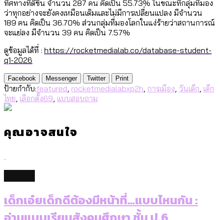
ทิศทางที่ดีขึ้น จำนวน 287 คน คิดเป็น 55.73% ในขณะที่กลุ่มที่มอง
ว่าทุกอย่างจะยังคงเหมือนเดิมและไม่มีการเปลี่ยนแปลง มีจำนวน
189 คน คิดเป็น 36.70% ส่วนกลุ่มที่มองโลกในแง่ร้ายว่าสถานการณ์
จะแย่ลง มีจำนวน 39 คน คิดเป็น 7.57%
ดูข้อมูลได้ที่ :
https://rocketmedialab.co/database-student-
q1-2026
Facebook
Messenger
Twitter
Print
ป้ายกำกับ:
featured
,
rocketmedialabxp2h
,
การเมือง
,
วันเด็ก
,
เด็ก
ไทย
,
เลือกตั้ง69
,
แบบสอบถาม
คุณอาจสนใจ
culture
เด็กเอ๋ยเด็กดีต้องมีหน้าที่…แบบไหนกัน :
อ่านแบบเรียนสังคมศึกษา ชั้น ป.6