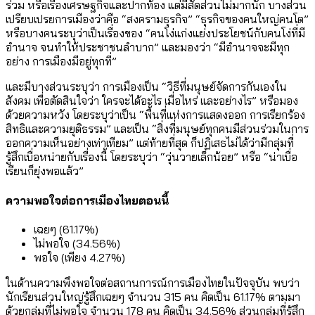
ร่วม หรือเรื่องเศรษฐกิจและปากท้อง แต่มีสัดส่วนไม่มากนัก บางส่วน
เปรียบเปรยการเมืองว่าคือ “สงครามธุรกิจ” “ธุรกิจของคนใหญ่คนโต”
หรือบางคนระบุว่าเป็นเรื่องของ “คนโง่แก่งแย่งประโยชน์กับคนโง่ที่มี
อำนาจ จนทำให้ประชาชนลำบาก” และมองว่า “มีอำนาจจะมีทุก
อย่าง การเมืองมีอยู่ทุกที่”
และมีบางส่วนระบุว่า การเมืองเป็น “วิธีที่มนุษย์จัดการกันเองใน
สังคม เพื่อตัดสินใจว่า ใครจะได้อะไร เมื่อไหร่ และอย่างไร” หรือมอง
ด้วยความหวัง โดยระบุว่าเป็น “พื้นที่แห่งการแสดงออก การเรียกร้อง
สิทธิและความยุติธรรม” และเป็น “สิ่งที่มนุษย์ทุกคนมีส่วนร่วมในการ
ออกความเห็นอย่างเท่าเทียม” แต่ท้ายที่สุด ก็ปฏิเสธไม่ได้ว่ามีกลุ่มที่
รู้สึกเบื่อหน่ายกับเรื่องนี้ โดยระบุว่า “วุ่นวายเล็กน้อย” หรือ “น่าเบื่อ
เรียนก็ยุ่งพอแล้ว”
ความพอใจต่อการเมืองไทยตอนนี้
เฉยๆ (61.17%)
ไม่พอใจ (34.56%)
พอใจ (เพียง 4.27%)
ในด้านความพึงพอใจต่อสถานการณ์การเมืองไทยในปัจจุบัน พบว่า
นักเรียนส่วนใหญ่รู้สึกเฉยๆ จำนวน 315 คน คิดเป็น 61.17% ตามมา
ด้วยกลุ่มที่ไม่พอใจ จำนวน 178 คน คิดเป็น 34.56% ส่วนกลุ่มที่รู้สึก