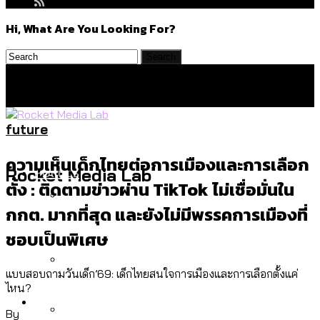
Hi, What Are You Looking For?
future
ความเห็นเด็กไทยต่อการเมืองและการเลือก
Politics
Rocket Media Lab
ตั้ง : ติดตามข่าวผ่าน TikTok ไม่เชื่อมั่นใน
กกต. มากที่สุด และยังไม่มีพรรคการเมืองที่
สำรวจร่างงบปี 70 ของ กทม. สำนักการ
Environment
ชอบเป็นพิเศษ
จราจรฯ เพิ่ม 150% มีเพียง 5 เขตที่งบเพิ่ม
โดยเขตจตุจักรสูงสุด
แบบสอบถามวันเด็ก’69: เด็กไทยสนใจการเมืองและการเลือกตั้งแค่
ไหน?
สำรวจเหตุไฟไหม้ในกรุงเทพฯ ส่วนใหญ่มา
Culture
จากไฟฟ้าลัดวงจร เขตจตุจักรเกิดไฟฟ้า
By