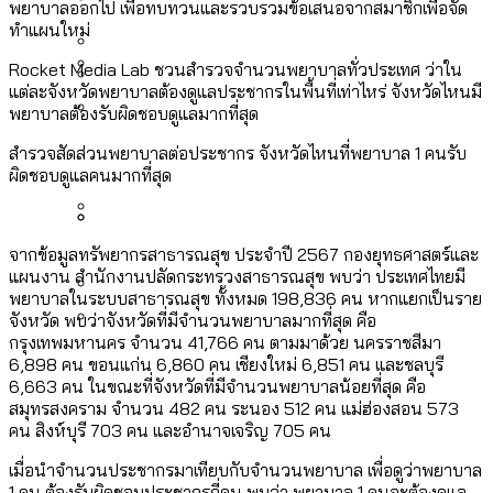
[ข้อมูลดิบ]
พยาบาลออกไป เพื่อทบทวนและรวบรวมข้อเสนอจากสมาชิกเพื่อจัด
Bangkok Index 2025
ทำแผนใหม่
กทม. มีอำนาจแค่ไหน ในการแก้ปัญหาให้คน
งบระบายน้ำ-ป้องกันน้ำท่วม 4 ปี (2566-
กรุงเทพฯ เมืองสังคมผู้สูงอายุ [ข้อมูลดิบ]
ที่อาศัยอยู่ในกรุงเทพฯ
2569) ของ กทม. ในยุคชัชชาติ ลงเขตไหน
Rocket Media Lab ชวนสำรวจจำนวนพยาบาลทั่วประเทศ ว่าใน
กรุงเทพฯ เมืองคอนเสิร์ต : สำรวจ
แต่ละจังหวัดพยาบาลต้องดูแลประชากรในพื้นที่เท่าไหร่ จังหวัดไหนมี
ทำอะไรบ้าง
คำนำหน้านามและกฎหมายสมรสเท่าเทียม
พยาบาลต้องรับผิดชอบดูแลมากที่สุด
คอนเสิร์ตและแฟนมีตติ้งในไทยจำนวน 526
สำรวจงบประมาณรายเขตในกรุงเทพฯ
[ข้อมูลดิบ]
สำรวจสัดส่วนพยาบาลต่อประชากร จังหวัดไหนที่พยาบาล 1 คนรับ
งาน ตั้งแต่ปี 2023-2024
ผ่าน Bangkok Index 2025
กรุงเทพฯ เมืองสังคมผู้สูงอายุ : 36 เขตมี
ผิดชอบดูแลคนมากที่สุด
คนตายมากกว่าคนเกิด 18 เขตเป็นสังคมผู้
สูงอายุระดับสุดยอด
กรุงเทพฯ เมืองสังคมผู้สูงอายุ [ข้อมูลดิบ]
จากข้อมูลทรัพยากรสาธารณสุข ประจำปี 2567 กองยุทธศาสตร์และ
ปีนกำแพงส่องซีรีส์จีน: จีนส่งออกภาพ
สำรวจรายได้จากการจัดเก็บภาษีใน
แผนงาน สำนักงานปลัดกระทรวงสาธารณสุข พบว่า ประเทศไทยมี
ลักษณ์แบบไหนสู่สายตาโลก
กรุงเทพฯ ผ่าน Bangkok Index 2025
พยาบาลในระบบสาธารณสุข ทั้งหมด 198,836 คน หากแยกเป็นราย
จังหวัด พบว่าจังหวัดที่มีจำนวนพยาบาลมากที่สุด คือ
Bangkok Index 2025 : อันดับความน่าอยู่
กรุงเทพมหานคร จำนวน 41,766 คน ตามมาด้วย นครราชสีมา
ของ 50 เขตในกรุงเทพฯ
สวนสาธารณะและพื้นที่สีเขียวใน กทม.
6,898 คน ขอนแก่น 6,860 คน เชียงใหม่ 6,851 คน และชลบุรี
6,663 คน ในขณะที่จังหวัดที่มีจำนวนพยาบาลน้อยที่สุด คือ
[ข้อมูลดิบ]
สมุทรสงคราม จำนวน 482 คน ระนอง 512 คน แม่ฮ่องสอน 573
คน สิงห์บุรี 703 คน และอำนาจเจริญ 705 คน
เมื่อนำจำนวนประชากรมาเทียบกับจำนวนพยาบาล เพื่อดูว่าพยาบาล
1 คน ต้องรับผิดชอบประชากรกี่คน พบว่า พยาบาล 1 คนจะต้องดูแล