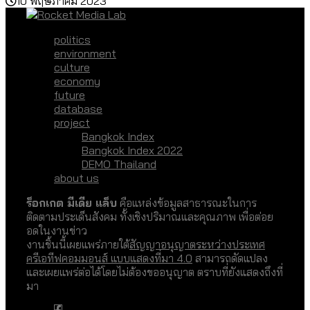
10 พฤษภาคม 2023
politics
environment
culture
economy
future
database
project
Bangkok Index
Bangkok Index 2022
DEMO Thailand
about us
ร็อกเกต มีเดีย แล็บ
คือแหล่งข้อมูลสาธารณะในการ
ติดตามประเด็นสังคม ทั้งเชิงปริมาณและคุณภาพ เพื่อต่อย
อดในงานข่าว
งานชิ้นนี้เผยแพร่ภายใต้
สัญญาอนุญาตระหว่างประเทศ
ครีเอทีฟคอมมอนส์ แบบแสดงที่มา 4.0
สามารถดัดแปลง
และเผยแพร่ต่อได้โดยไม่ต้องขออนุญาต ตราบที่ยังแสดงถึงที่
มา