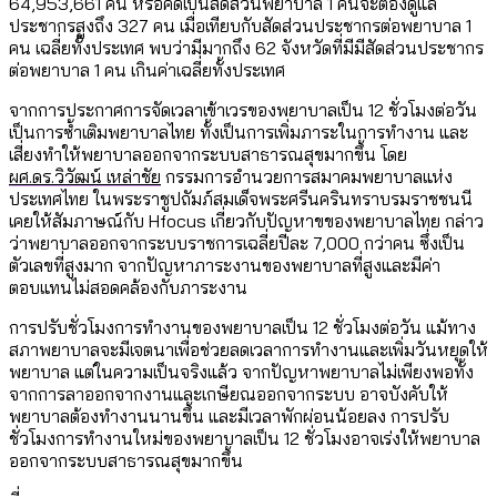
64,953,661 คน หรือคิดเป็นสัดส่วนพยาบาล 1 คนจะต้องดูแล
ประชากรสูงถึง 327 คน เมื่อเทียบกับสัดส่วนประชากรต่อพยาบาล 1
คน เฉลี่ยทั้งประเทศ พบว่ามีมากถึง 62 จังหวัดที่มีมีสัดส่วนประชากร
ต่อพยาบาล 1 คน เกินค่าเฉลี่ยทั้งประเทศ
จากการประกาศการจัดเวลาเข้าเวรของพยาบาลเป็น 12 ชั่วโมงต่อวัน
เป็นการซ้ำเติมพยาบาลไทย ทั้งเป็นการเพิ่มภาระในการทำงาน และ
เสี่ยงทำให้พยาบาลออกจากระบบสาธารณสุขมากขึ้น โดย
ผศ.ดร.วิวัฒน์ เหล่าชัย
กรรมการอำนวยการสมาคมพยาบาลแห่ง
ประเทศไทย ในพระราชูปถัมภ์สมเด็จพระศรีนครินทราบรมราชชนนี
เคยให้สัมภาษณ์กับ Hfocus เกี่ยวกับปัญหาขของพยาบาลไทย กล่าว
ว่าพยาบาลออกจากระบบราชการเฉลี่ยปีละ 7,000 กว่าคน ซึ่งเป็น
ตัวเลขที่สูงมาก จากปัญหาภาระงานของพยาบาลที่สูงและมีค่า
ตอบแทนไม่สอดคล้องกับภาระงาน
การปรับชั่วโมงการทำงานของพยาบาลเป็น 12 ชั่วโมงต่อวัน แม้ทาง
สภาพยาบาลจะมีเจตนาเพื่อช่วยลดเวลาการทำงานและเพิ่มวันหยุดให้
พยาบาล แต่ในความเป็นจริงแล้ว จากปัญหาพยาบาลไม่เพียงพอทั้ง
จากการลาออกจากงานและเกษียณออกจากระบบ อาจบังคับให้
พยาบาลต้องทำงานนานขึ้น และมีเวลาพักผ่อนน้อยลง การปรับ
ชั่วโมงการทำงานใหม่ของพยาบาลเป็น 12 ชั่วโมงอาจเร่งให้พยาบาล
ออกจากระบบสาธารณสุขมากขึ้น