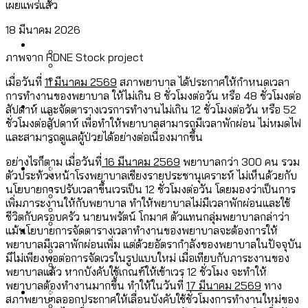
เผยแพร่แล้ว
ลัดวงจรมากที่สุด
เมื่อแยกท่องเที่ยวออกจากกีฬา กระทรวง
18 มีนาคม 2026
โลกใบเดียว สิทธิไม่เท่ากัน: กฎหมายการ
Economy
ใหม่จะมีงบฯ ประมาณเท่าไร
รับรองเพศของ Transgender ทั่วโลก
ภาพจาก RDNE Stock project
ประเทศไหนทำได้บ้าง?
สวนสาธารณะและพื้นที่สีเขียวใน กทม. เพิ่ม
เมื่อวันที่
11 มีนาคม 2569
สภาพยาบาล ได้ประกาศให้กำหนดเวลา
เมกะโปรเจ็กต์ของ กทม. ในช่วงที่มีการใช้
การทำงานของพยาบาล ให้ไม่เกิน 8 ชั่วโมงต่อวัน หรือ 48 ชั่วโมงต่อ
Future
ขึ้นและเข้าถึงได้มากน้อยแค่ไหน
สมุดจดการบ้าน ส.ก. 2569 : แต่ละเขตมี
สัปดาห์ และจัดตารางเวรการทำงานไม่เกิน 12 ชั่วโมงต่อวัน หรือ 52
งบคาบเกี่ยวในยุคชัชชาติ มีอะไร ใช้งบแค่
ชั่วโมงต่อสัปดาห์ เพื่อทำให้พยาบาลสามารถมีเวลาพักผ่อน ไม่หมดไฟ
ปัญหาอะไรที่ ส.ก. ต้องทำการบ้าน
ไหน
และสามารถดูแลผู้ป่วยได้อย่างต่อเนื่องมากขึ้น
สำรวจ Hate Speech ที่ถูกผลิตซ้ำผ่าน
สังคมผู้สูงอายุไทย [ข้อมูลดิบ]
อย่างไรก็ตาม เมื่อวันที่
16 มีนาคม 2569
พยาบาลกว่า 300 คน รวม
Database
วิดีโอ AI ในช่วงความขัดแย้งไทย-กัมพูชา
ขยะมูลฝอย 2568 [ข้อมูลดิบ]
ตัวประท้วงหน้าโรงพยาบาลเชียงรายประชานุเคราะห์ ไม่เห็นด้วยกับ
[ข้อมูลดิบ]
นโยบายการปรับเวลาขึ้นเวรเป็น 12 ชั่วโมงต่อวัน โดยมองว่าเป็นการ
Vote62 ขอบคุณประชาชนที่ร่วม
เพิ่มภาระงานให้กับพยาบาล ทำให้พยาบาลไม่มีเวลาพักผ่อนและใช้
ค่าฝุ่นในกรุงเทพฯ 2025 เทียบกับจำนวน
ชีวิตกับครอบครัว นายนพรัตน์ โกมาศ ตัวแทนกลุ่มพยาบาลกล่าว่า
สังเกตการณ์การเลือกตั้งชวนคุยกันถึงบท
สังคมผู้สูงอายุไทย [ข้อมูลดิบ]
Project
ควันบุหรี่ที่เข้าปอด [ข้อมูลดิบ]
สำรวจสังคมผู้สูงอายุไทย : 6 จังหวัดเป็น
แม้นโยบายการจัดตารางเวลาทำงานของพยาบาลจะต้องการให้
เรียนที่เราได้รับจากเลือกตั้ง กรุงเทพฯ –
ขยะของคน กทม. ที่ยังถูกนำไปทิ้งที่
พยาบาลมีเวลาพักผ่อนเพิ่ม แต่ด้วยอัตรากำลังของพยาบาลในปัจจุบัน
สังคมสูงวัยระดับสุดยอด และ 64 จังหวัดที่
Bangkok Index
ความเกลียดชังที่ขายได้ : สำรวจ Hate
มีไม่เพียงพอต่อการจัดเวรในรูปแบบใหม่ เมื่อเทียบกับภาระงานของ
พัทยา
ฉะเชิงเทรา นครปฐม และล่าสุดที่กาญจนบุรี
ตายมากกว่าเกิด
Bangkok Index 2022
พยาบาลแล้ว หากบังคับใช้เกณฑ์ให้เข้าเวร 12 ชั่วโมง จะทำให้
Speech ที่ถูกผลิตซ้ำผ่านวิดีโอ AI ในช่วง
พยาบาลต้องทำงานมากขึ้น ทำให้ในวันที่
17 มีนาคม 2569
ทาง
About Us
สำรวจเหตุไฟไหม้ในกรุงเทพฯ 2568
DEMO Thailand
ความขัดแย้งไทย-กัมพูชา
สำรวจเศรษฐกิจในกรุงเทพฯ ผ่าน
สภาพยาบาลออกประกาศให้เลื่อนบังคับใช้ชั่วโมงการทำงานใหม่ของ