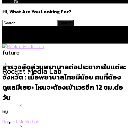
Hi, What Are You Looking For?
future
สำรวจสัดส่วนพยาบาลต่อประชากรในแต่ละ
Politics
Rocket Media Lab
จังหวัด : เมื่อพยาบาลไทยมีน้อย คนที่ต้อง
ดูแลมีเยอะ ไหนจะต้องเข้าเวรอีก 12 ชม.ต่อ
สำรวจร่างงบปี 70 ของ กทม. สำนักการ
Environment
วัน
จราจรฯ เพิ่ม 150% มีเพียง 5 เขตที่งบเพิ่ม
โดยเขตจตุจักรสูงสุด
By
สำรวจเหตุไฟไหม้ในกรุงเทพฯ ส่วนใหญ่มา
Culture
Rocket Media Lab
จากไฟฟ้าลัดวงจร เขตจตุจักรเกิดไฟฟ้า