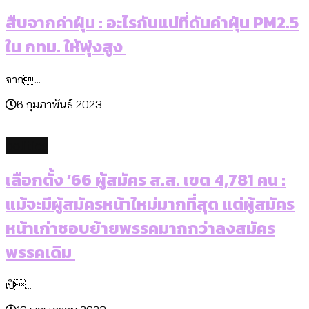
สืบจากค่าฝุ่น : อะไรกันแน่ที่ดันค่าฝุ่น PM2.5
ใน กทม. ให้พุ่งสูง
จาก...
6 กุมภาพันธ์ 2023
politics
เลือกตั้ง ’66 ผู้สมัคร ส.ส. เขต 4,781 คน :
แม้จะมีผู้สมัครหน้าใหม่มากที่สุด แต่ผู้สมัคร
หน้าเก่าชอบย้ายพรรคมากกว่าลงสมัคร
พรรคเดิม
เปิ...