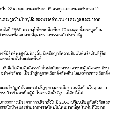
เหนือ 22 ตระกูล ภาคตะวันตก 15 ตระกูลและภาคตะวันออก 12
ยเป็นตระกูลบ้านใหญ่เดิมของพรรคจำนวน 41 ตระกูล และมาจาก
หน
อมูลดิบ]
อกตั้งปี 2569 พรรคเพื่อไทยเหลือเพียง 70 ตระกูล ซึ่งตระกูลบ้าน
ดยเขตจตุจักรสูงสุด
ยเข้าพรรคเพื่อไทยมากที่สุดมาจากพรรคพลังประชารัฐ
ามขัดแย้งไทย-กัมพูชา
่มีอิทธิพลสูงในท้องถิ่น มีเครือญาติความสัมพันธ์หรือเป็นที่รู้จัก
ารเลือกตั้งในแต่ละพื้นที่
วไกลที่เต็มไปด้วยผู้สมัครหน้าใหม่กลับสามารถเอาชนะผู้สมัครจากบ้าน
่ตายมากกว่าเกิด
งไรก็ตาม เมื่อเข้าสู่ฤดูกาลเลือกตั้งท้องถิ่น โดยเฉพาะการเลือกตั้ง
้งแต่ปี 2023-2024
ำอะไรบ้าง
ฐบาลและดึง ‘ดูด’ ตัวละครสำคัญๆ ทางการเมือง รวมถึงบ้านใหญ่หลาก
รถก้าวขึ้นมาเป็นผู้นำในการจัดตั้งรัฐบาลได้หรือไม่
กับพรรคการเมืองจากการเลือกตั้งในปี 2566 เปรียบเทียบกับสังกัดและ
ดพรรคใดบ้าง และย้ายจากพรรคไหนไปไหนมากที่สุด ในพื้นที่ใดมาก
ได้รับจากเลือกตั้ง กรุงเทพฯ – พัทยา