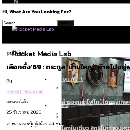
Hi, What Are You Looking For?
Politics
politics
Rocket Media Lab
เลือกตั้ง’69 : ตระกูล ‘บ้านใหญ่’ ย้ายไปอย
Environment
By
Rocket Media Lab
สำรวจเหตุไฟไหม้ในกรุงเทพฯ
เผยแพร่แล้ว
Culture
25 ธันวาคม 2025
ภาพจากเฟซบุ๊กผู้สมัคร สส. ชุมพล จุลใส
โลกใบเดียว สิทธิไม่เท่ากั