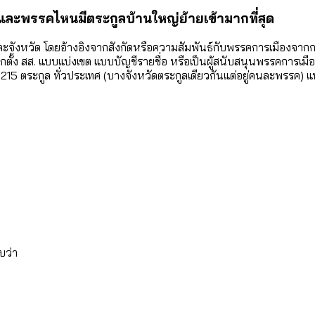
เท่าเทียม [ข้อมูลดิบ]
ายุ : 36 เขตมีคนตายมากกว่าคนเกิด 18 เขตเป็นสังคมผู้
 และพรรคไหนมีตระกูลบ้านใหญ่ย้ายเข้ามากที่สุด
ภาษีในกรุงเทพฯ ผ่าน Bangkok Index 2025
ละจังหวัด โดยอ้างอิงจากสังกัดหรือความสัมพันธ์กับพรรคการเมืองจากกา
้ปัญหาให้คนที่อาศัยอยู่ในกรุงเทพฯ
รเลือกตั้ง สส. แบบแบ่งเขต แบบบัญชีรายชื่อ หรือเป็นผู้สนับสนุนพรรคกา
5 ตระกูล ทั่วประเทศ (บางจังหวัดตระกูลเดียวกันแต่อยู่คนละพรรค) แบ
ุ [ข้อมูลดิบ]
ับความน่าอยู่ของ 50 เขตในกรุงเทพฯ
ใน กทม. [ข้อมูลดิบ]
บว่า