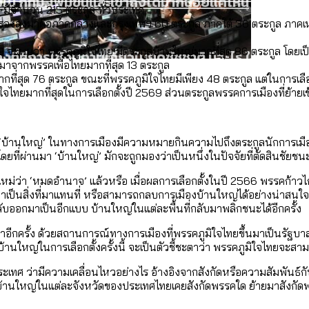
ใน กทม. เพิ่มขึ้นและเข้าถึงได้มากน้อยแค่ไหน
569 มีจำนวน 215 ตระกูล ทั่วประเทศ
กูล รองลงมาคือภาคกลางและกรุงเทพฯ 60 ตระกูล ภาคใต้ 36 ตระกูล ภาค
 จะพบว่า พรรคภูมิใจไทย มีตระกูลบ้านใหญ่มากที่สุด 86 ตระกูล โด
งที่มีการใช้งบคาบเกี่ยวในยุคชัชชาติ มีอะไร ใช้งบแค่ไ
ิตซ้ำผ่านวิดีโอ AI ในช่วงความขัดแย้งไทย-กัมพูชา [ข้
มาจากพรรคเพื่อไทยมากที่สุด 13 ตระกูล
]
มากที่สุด 76 ตระกูล ขณะที่พรรคภูมิใจไทยมีเพียง 48 ตระกูล แต่ในการเลื
สำนักการจราจรฯ เพิ่ม 150% มีเพียง 5 เขตที่งบเพิ่ม โ
ใจไทยมากที่สุดในการเลือกตั้งปี 2569 ส่วนตระกูลพรรคการเมืองที่ย้า
บ]
กับจำนวนควันบุหรี่ที่เข้าปอด [ข้อมูลดิบ]
ำรวจ Hate Speech ที่ถูกผลิตซ้ำผ่านวิดีโอ AI ในช่วงคว
ทิ้งที่ ฉะเชิงเทรา นครปฐม และล่าสุดที่กาญจนบุรี
ว่า ‘บ้านใหญ่’ ในทางการเมืองมีความหมายกินความไปถึงตระกูลนักการเมืองที
ีฬา กระทรวงใหม่จะมีงบฯ ประมาณเท่าไร
่ผ่านมา ‘บ้านใหญ่’ มักจะถูกมองว่าเป็นหนึ่งในปัจจัยที่ตัดสินชัยชนะก
บ]
ถามใหม่ว่า ‘หมดอำนาจ’ แล้วหรือ เมื่อผลการเลือกตั้งในปี 2566 พรรคก้า
 จังหวัดเป็นสังคมสูงวัยระดับสุดยอด และ 64 จังหวัดที
 ผ่าน Bangkok Index 2025
เป็นสิ่งที่มาแทนที่ หรือสามารถกลบการเมืองบ้านใหญ่ได้อย่างน่าสนใจ อย่า
 สำรวจคอนเสิร์ตและแฟนมีตติ้งในไทยจำนวน 526 งาน ตั
4 ปี (2566-2569) ของ กทม. ในยุคชัชชาติ ลงเขตไหน ท
กลับออกมาเป็นอีกแบบ บ้านใหญ่ในแต่ละพื้นที่กลับมาพลิกชนะได้อีกครั้ง
แต่ละเขตมีปัญหาอะไรที่ ส.ก. ต้องทำการบ้าน
ลับมาอีกครั้ง ด้วยสถานการณ์ทางการเมืองที่พรรคภูมิใจไทยขึ้นมาเป็นรั
านใหญ่ในการเลือกตั้งครั้งนี้ จะเป็นตัวชี้ชะตาว่า พรรคภูมิใจไทยจะสามา
 2568 [ข้อมูลดิบ]
ุ [ข้อมูลดิบ]
รุงเทพฯ ผ่าน Bangkok Index 2025
นส่งออกภาพลักษณ์แบบไหนสู่สายตาโลก
ประเทศ ว่ามีความเคลื่อนไหวอย่างไร อ้างอิงจากสังกัดหรือความสัมพันธ์
ูลบ้านใหญ่ในแต่ละจังหวัดของประเทศไทยเคยสังกัดพรรคใด ย้ายมาสังกั
มสังเกตการณ์การเลือกตั้งชวนคุยกันถึงบทเรียนที่เรา