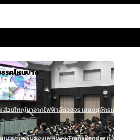
ู่พรรคไหนบ้าง
 ส่วนใหญ่มาจากไฟฟ้าลัดวงจร เขตจตุจักรเกิดไฟฟ้าล
น: กฎหมายการรับรองเพศของ Transgender ทั่วโลก ประเ