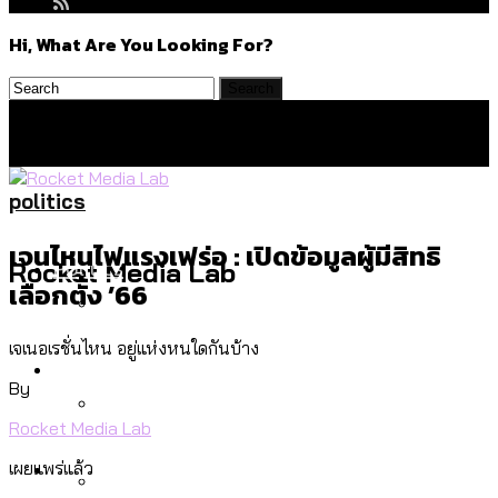
Hi, What Are You Looking For?
politics
เจนไหนไฟแรงเฟร่อ : เปิดข้อมูลผู้มีสิทธิ
Politics
Rocket Media Lab
เลือกตั้ง ’66
เจเนอเรชั่นไหน อยู่แห่งหนใดกันบ้าง
สำรวจร่างงบปี 70 ของ กทม. สำนักการ
Environment
จราจรฯ เพิ่ม 150% มีเพียง 5 เขตที่งบเพิ่ม
By
โดยเขตจตุจักรสูงสุด
Rocket Media Lab
สำรวจเหตุไฟไหม้ในกรุงเทพฯ ส่วนใหญ่มา
Culture
เผยแพร่แล้ว
จากไฟฟ้าลัดวงจร เขตจตุจักรเกิดไฟฟ้า