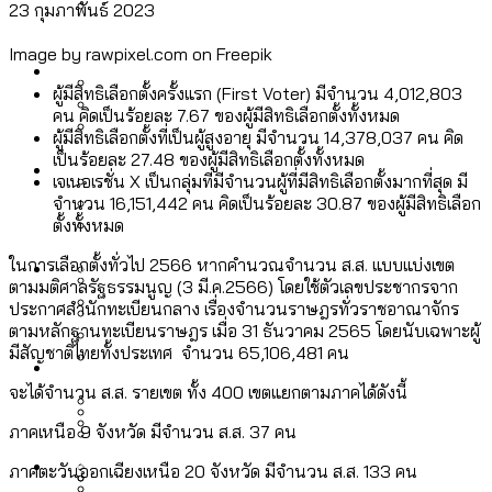
23 กุมภาพันธ์ 2023
ลัดวงจรมากที่สุด
เมื่อแยกท่องเที่ยวออกจากกีฬา กระทรวง
โลกใบเดียว สิทธิไม่เท่ากัน: กฎหมายการ
Image by rawpixel.com on Freepik
Economy
ใหม่จะมีงบฯ ประมาณเท่าไร
รับรองเพศของ Transgender ทั่วโลก
ผู้มีสิทธิเลือกตั้งครั้งแรก (First Voter) มีจำนวน 4,012,803
คน คิดเป็นร้อยละ 7.67 ของผู้มีสิทธิเลือกตั้งทั้งหมด
ประเทศไหนทำได้บ้าง?
สวนสาธารณะและพื้นที่สีเขียวใน กทม. เพิ่ม
ผู้มีสิทธิเลือกตั้งที่เป็นผู้สูงอายุ มีจำนวน 14,378,037 คน คิด
เมกะโปรเจ็กต์ของ กทม. ในช่วงที่มีการใช้
เป็นร้อยละ 27.48 ของผู้มีสิทธิเลือกตั้งทั้งหมด
Future
ขึ้นและเข้าถึงได้มากน้อยแค่ไหน
สมุดจดการบ้าน ส.ก. 2569 : แต่ละเขตมี
เจเนอเรชั่น X เป็นกลุ่มที่มีจำนวนผู้ที่มีสิทธิเลือกตั้งมากที่สุด มี
งบคาบเกี่ยวในยุคชัชชาติ มีอะไร ใช้งบแค่
จำนวน 16,151,442 คน คิดเป็นร้อยละ 30.87 ของผู้มีสิทธิเลือก
ปัญหาอะไรที่ ส.ก. ต้องทำการบ้าน
ไหน
ตั้งทั้งหมด
สำรวจ Hate Speech ที่ถูกผลิตซ้ำผ่าน
สังคมผู้สูงอายุไทย [ข้อมูลดิบ]
Database
วิดีโอ AI ในช่วงความขัดแย้งไทย-กัมพูชา
ในการเลือกตั้งทั่วไป 2566 หากคำนวณจำนวน ส.ส. แบบแบ่งเขต
ขยะมูลฝอย 2568 [ข้อมูลดิบ]
ตามมติศาลรัฐธรรมนูญ (3 มี.ค.2566) โดยใช้ตัวเลขประชากรจาก
[ข้อมูลดิบ]
ประกาศสำนักทะเบียนกลาง เรื่องจำนวนราษฎรทั่วราชอาณาจักร
Vote62 ขอบคุณประชาชนที่ร่วม
ค่าฝุ่นในกรุงเทพฯ 2025 เทียบกับจำนวน
ตามหลักฐานทะเบียนราษฎร เมื่อ 31 ธันวาคม 2565 โดยนับเฉพาะผู้
สังเกตการณ์การเลือกตั้งชวนคุยกันถึงบท
สังคมผู้สูงอายุไทย [ข้อมูลดิบ]
มีสัญชาติไทยทั้งประเทศ จำนวน 65,106,481 คน
Project
ควันบุหรี่ที่เข้าปอด [ข้อมูลดิบ]
สำรวจสังคมผู้สูงอายุไทย : 6 จังหวัดเป็น
เรียนที่เราได้รับจากเลือกตั้ง กรุงเทพฯ –
ขยะของคน กทม. ที่ยังถูกนำไปทิ้งที่
จะได้จำนวน ส.ส. รายเขต ทั้ง 400 เขตแยกตามภาคได้ดังนี้
สังคมสูงวัยระดับสุดยอด และ 64 จังหวัดที่
Bangkok Index
ความเกลียดชังที่ขายได้ : สำรวจ Hate
พัทยา
ฉะเชิงเทรา นครปฐม และล่าสุดที่กาญจนบุรี
ตายมากกว่าเกิด
Bangkok Index 2022
ภาคเหนือ 9 จังหวัด มีจำนวน ส.ส. 37 คน
Speech ที่ถูกผลิตซ้ำผ่านวิดีโอ AI ในช่วง
About Us
สำรวจเหตุไฟไหม้ในกรุงเทพฯ 2568
DEMO Thailand
ความขัดแย้งไทย-กัมพูชา
สำรวจเศรษฐกิจในกรุงเทพฯ ผ่าน
ภาคตะวันออกเฉียงเหนือ 20 จังหวัด มีจำนวน ส.ส. 133 คน