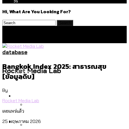
Hi, What Are You Looking For?
database
Bangkok Index 2025: สาธารณสุข
Politics
Rocket Media Lab
[ข้อมูลดิบ]
By
สำรวจร่างงบปี 70 ของ กทม. สำนักการ
Environment
จราจรฯ เพิ่ม 150% มีเพียง 5 เขตที่งบเพิ่ม
Rocket Media Lab
โดยเขตจตุจักรสูงสุด
เผยแพร่แล้ว
สำรวจเหตุไฟไหม้ในกรุงเทพฯ ส่วนใหญ่มา
Culture
25 พฤษภาคม 2026
จากไฟฟ้าลัดวงจร เขตจตุจักรเกิดไฟฟ้า