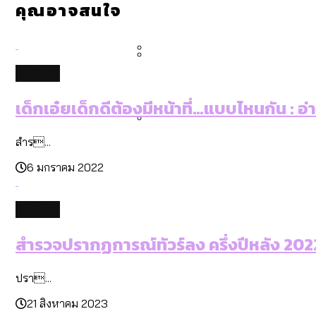
คุณอาจสนใจ
คำนำหน้านามและกฎหมายสมรส
กรุงเทพฯ เมืองสังคมผู้สูงอ
สำรวจรายได้จากการจัดเก็บ
culture
กรุงเทพฯ เมืองสังคมผู้สูงอาย
Bangkok Index 2025 : อันด
เด็กเอ๋ยเด็กดีต้องมีหน้าที่…แบบไหนกัน : อ
สำร...
สวนสาธารณะและพื้นที่สีเขียว
6 มกราคม 2022
culture
สำรวจปรากฏการณ์ทัวร์ลง ครึ่งปีหลัง 2022:
ปรา...
21 สิงหาคม 2023