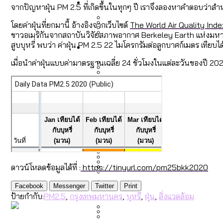
Economy
สวนสาธารณะและพื้นที่สีเขียว
สมุดจดการบ้าน ส.ก. 2569 : 
จากปัญหาฝุ่น PM 2.5 ที่เกิดขึ้นในทุกๆ ปี เราจึงลองหาคำตอบว่าสำหร
โดยค่าฝุ่นที่ยกมานี้ อ้างอิงจากเว็บไซต์
The World Air Quality Inde
ชาวอเมริกันจากสถาบันวิจัยสภาพอากาศ Berkeley Earth แห่งมหาวิ
เมกะโปรเจ็กต์ของ กทม. ในช่ว
Future
สำรวจ Hate Speech ที่ถูกผล
สูบบุหรี่ พบว่า ค่าฝุ่น PM 2.5 22 ไมโครกรัมต่อลูกบาศก์เมตร เทียบได
ขยะมูลฝอย 2568 [ข้อมูลดิบ
Vote62 ขอบคุณประชาชนที่ร่ว
เมื่อนำค่าฝุ่นแบบค่ามาตรฐานเฉลี่ย 24 ชั่วโมงในแต่ละวันของปี 2
สังคมผู้สูงอายุไทย [ข้อมูลดิ
Database
ค่าฝุ่นในกรุงเทพฯ 2025 เทียบ
ความเกลียดชังที่ขายได้ : ส
ขยะของคน กทม. ที่ยังถูกนำไป
กทม. มีอำนาจแค่ไหน ในการแก
สังคมผู้สูงอายุไทย [ข้อมูลดิ
Project
สำรวจสังคมผู้สูงอายุไทย : 6
สำรวจเศรษฐกิจในกรุงเทพฯ
กรุงเทพฯ เมืองคอนเสิร์ต :
งบระบายน้ำ-ป้องกันน้ำท่วม 
Bangkok Index
Bangkok Index 2022
ดาวน์โหลดข้อมูลได้ที่ :
https://tinyurl.com/pm25bkk2020
About Us
สำรวจเหตุไฟไหม้ในกรุงเทพฯ
DEMO Thailand
กรุงเทพฯ เมืองสังคมผู้สูงอาย
Facebook
Messenger
Twitter
Print
สำรวจงบประมาณรายเขตในก
ปีนกำแพงส่องซีรีส์จีน: จี
ป้ายกำกับ:
PM2.5
,
กรุงเทพมหานคร
,
บุหรี่
,
ฝุ่น
,
สิ่งแวดล้อม