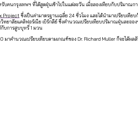
ใน กทม. เพิ่มขึ้นและเข้าถึงได้มากน้อยแค่ไหน
แต่ละเขตมีปัญหาอะไรที่ ส.ก. ต้องทำการบ้าน
ับคนกรุงเทพฯ ที่ได้สูดฝุ่นเข้าไปในแต่ละวัน เมื่อลองเทียบกับปริมาณกา
x Project
ซึ่งเป็นค่ามาตรฐานเฉลี่ย 24 ชั่วโมง และได้นำมาเปรียบเที
ทยาลัยแคลิฟอร์เนีย เบิร์กลีย์ ซึ่งคำนวณเปรียบเทียบปริมาณฝุ่นละอ
งที่มีการใช้งบคาบเกี่ยวในยุคชัชชาติ มีอะไร ใช้งบแค่ไ
ิตซ้ำผ่านวิดีโอ AI ในช่วงความขัดแย้งไทย-กัมพูชา [ข้
้กับการสูบบุหรี่ 1 มวน
]
มสังเกตการณ์การเลือกตั้งชวนคุยกันถึงบทเรียนที่เรา
020 มาคำนวณเปรียบเทียบตามเกณฑ์ของ Dr. Richard Muller ก็จะได้ผลลั
บ]
กับจำนวนควันบุหรี่ที่เข้าปอด [ข้อมูลดิบ]
ำรวจ Hate Speech ที่ถูกผลิตซ้ำผ่านวิดีโอ AI ในช่วงคว
ทิ้งที่ ฉะเชิงเทรา นครปฐม และล่าสุดที่กาญจนบุรี
้ปัญหาให้คนที่อาศัยอยู่ในกรุงเทพฯ
บ]
 จังหวัดเป็นสังคมสูงวัยระดับสุดยอด และ 64 จังหวัดที
 ผ่าน Bangkok Index 2025
 สำรวจคอนเสิร์ตและแฟนมีตติ้งในไทยจำนวน 526 งาน ตั
4 ปี (2566-2569) ของ กทม. ในยุคชัชชาติ ลงเขตไหน ท
 2568 [ข้อมูลดิบ]
ุ [ข้อมูลดิบ]
รุงเทพฯ ผ่าน Bangkok Index 2025
นส่งออกภาพลักษณ์แบบไหนสู่สายตาโลก