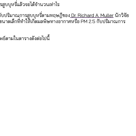
รสูบบุหรี่แล้วจะได้จำนวนเท่าไร
ยบกับปริมาณการสูบบุหรี่ตามทฤษฎีของ
Dr. Richard A. Muller
นักวิจัย
องขนาดเล็กที่ทำให้เกิดมลพิษทางอากาศหรือ PM 2.5 กับปริมาณการ
หน
อมูลดิบ]
ได้รับจากเลือกตั้ง กรุงเทพฯ – พัทยา
พธ์ตามในตารางดังต่อไปนี้
ามขัดแย้งไทย-กัมพูชา
่ตายมากกว่าเกิด
้งแต่ปี 2023-2024
ำอะไรบ้าง