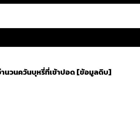
นวนควันบุหรี่ที่เข้าปอด [ข้อมูลดิบ]
สำนักการจราจรฯ เพิ่ม 150% มีเพียง 5 เขตที่งบเพิ่ม โ
 ส่วนใหญ่มาจากไฟฟ้าลัดวงจร เขตจตุจักรเกิดไฟฟ้าล
ีฬา กระทรวงใหม่จะมีงบฯ ประมาณเท่าไร
น: กฎหมายการรับรองเพศของ Transgender ทั่วโลก ประเ