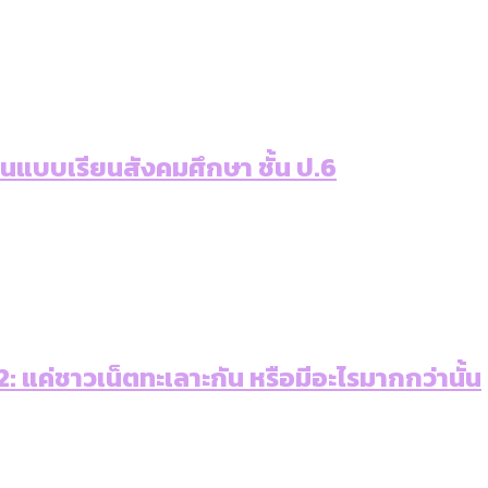
เท่าเทียม [ข้อมูลดิบ]
ายุ : 36 เขตมีคนตายมากกว่าคนเกิด 18 เขตเป็นสังคมผู้
ภาษีในกรุงเทพฯ ผ่าน Bangkok Index 2025
ุ [ข้อมูลดิบ]
ับความน่าอยู่ของ 50 เขตในกรุงเทพฯ
่านแบบเรียนสังคมศึกษา ชั้น ป.6
ใน กทม. [ข้อมูลดิบ]
 แค่ชาวเน็ตทะเลาะกัน หรือมีอะไรมากกว่านั้น