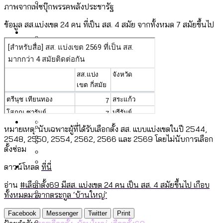
ภาพจากเฟซบุ๊กพรรคพลังประชารัฐ
ลัดวงจรมากที่สุด
เมื่อแยกท่องเที่ยวออกจากกีฬา กระทรวง
โลกใบเดียว สิทธิไม่เท่ากัน: กฎหมายการ
ข้อมูล สส.แบ่งเขต 24 คน ที่เป็น สส. 4 สมัย จากทั้งหมด 7 สมัยขึ้นไป
Economy
ใหม่จะมีงบฯ ประมาณเท่าไร
รับรองเพศของ Transgender ทั่วโลก
ประเทศไหนทำได้บ้าง?
สวนสาธารณะและพื้นที่สีเขียวใน กทม. เพิ่ม
เมกะโปรเจ็กต์ของ กทม. ในช่วงที่มีการใช้
Future
ขึ้นและเข้าถึงได้มากน้อยแค่ไหน
สมุดจดการบ้าน ส.ก. 2569 : แต่ละเขตมี
งบคาบเกี่ยวในยุคชัชชาติ มีอะไร ใช้งบแค่
ปัญหาอะไรที่ ส.ก. ต้องทำการบ้าน
ไหน
สำรวจ Hate Speech ที่ถูกผลิตซ้ำผ่าน
สังคมผู้สูงอายุไทย [ข้อมูลดิบ]
Database
วิดีโอ AI ในช่วงความขัดแย้งไทย-กัมพูชา
ขยะมูลฝอย 2568 [ข้อมูลดิบ]
หมายเหตุ: นับเฉพาะผู้ที่ได้รับเลือกตั้ง สส. แบบแบ่งเขตในปี 2544,
[ข้อมูลดิบ]
2548, 2550, 2554, 2562, 2566 และ 2569 โดยไม่นับการเลือก
Vote62 ขอบคุณประชาชนที่ร่วม
ค่าฝุ่นในกรุงเทพฯ 2025 เทียบกับจำนวน
ตั้งซ่อม
สังเกตการณ์การเลือกตั้งชวนคุยกันถึงบท
สังคมผู้สูงอายุไทย [ข้อมูลดิบ]
Project
ควันบุหรี่ที่เข้าปอด [ข้อมูลดิบ]
สำรวจสังคมผู้สูงอายุไทย : 6 จังหวัดเป็น
ดาวน์โหลด
ที่นี่
เรียนที่เราได้รับจากเลือกตั้ง กรุงเทพฯ –
ขยะของคน กทม. ที่ยังถูกนำไปทิ้งที่
สังคมสูงวัยระดับสุดยอด และ 64 จังหวัดที่
Bangkok Index
ความเกลียดชังที่ขายได้ : สำรวจ Hate
อ่าน
#เลือกตั้ง69 มีสส. แบ่งเขต 24 คน เป็น สส. 4 สมัยขึ้นไป เกือบ
พัทยา
ฉะเชิงเทรา นครปฐม และล่าสุดที่กาญจนบุรี
ตายมากกว่าเกิด
Bangkok Index 2022
ทั้งหมดมาจากตระกูล ‘บ้านใหญ่’
Speech ที่ถูกผลิตซ้ำผ่านวิดีโอ AI ในช่วง
About Us
สำรวจเหตุไฟไหม้ในกรุงเทพฯ 2568
DEMO Thailand
ความขัดแย้งไทย-กัมพูชา
สำรวจเศรษฐกิจในกรุงเทพฯ ผ่าน
Facebook
Messenger
Twitter
Print