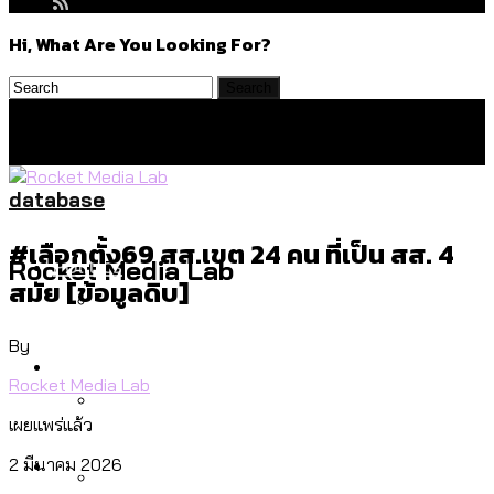
Hi, What Are You Looking For?
database
#เลือกตั้ง69 สส.เขต 24 คน ที่เป็น สส. 4
Politics
Rocket Media Lab
สมัย [ข้อมูลดิบ]
By
สำรวจร่างงบปี 70 ของ กทม. สำนักการ
Environment
จราจรฯ เพิ่ม 150% มีเพียง 5 เขตที่งบเพิ่ม
Rocket Media Lab
โดยเขตจตุจักรสูงสุด
เผยแพร่แล้ว
สำรวจเหตุไฟไหม้ในกรุงเทพฯ ส่วนใหญ่มา
Culture
2 มีนาคม 2026
จากไฟฟ้าลัดวงจร เขตจตุจักรเกิดไฟฟ้า