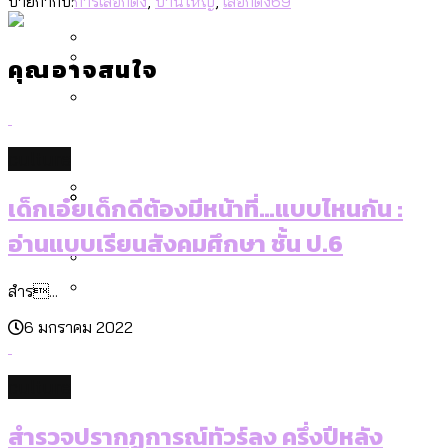
[ข้อมูลดิบ]
ป้ายกำกับ:
การเลือกตั้ง
,
บ้านใหญ่
,
เลือกตั้ง69
Bangkok Index 2025
กทม. มีอำนาจแค่ไหน ในการแก้ปัญหาให้คน
งบระบายน้ำ-ป้องกันน้ำท่วม 4 ปี (2566-
กรุงเทพฯ เมืองสังคมผู้สูงอายุ [ข้อมูลดิบ]
ที่อาศัยอยู่ในกรุงเทพฯ
2569) ของ กทม. ในยุคชัชชาติ ลงเขตไหน
คุณอาจสนใจ
กรุงเทพฯ เมืองคอนเสิร์ต : สำรวจ
ทำอะไรบ้าง
คำนำหน้านามและกฎหมายสมรสเท่าเทียม
คอนเสิร์ตและแฟนมีตติ้งในไทยจำนวน 526
สำรวจงบประมาณรายเขตในกรุงเทพฯ
[ข้อมูลดิบ]
งาน ตั้งแต่ปี 2023-2024
ผ่าน Bangkok Index 2025
กรุงเทพฯ เมืองสังคมผู้สูงอายุ : 36 เขตมี
culture
คนตายมากกว่าคนเกิด 18 เขตเป็นสังคมผู้
สูงอายุระดับสุดยอด
เด็กเอ๋ยเด็กดีต้องมีหน้าที่…แบบไหนกัน :
กรุงเทพฯ เมืองสังคมผู้สูงอายุ [ข้อมูลดิบ]
อ่านแบบเรียนสังคมศึกษา ชั้น ป.6
ปีนกำแพงส่องซีรีส์จีน: จีนส่งออกภาพ
สำรวจรายได้จากการจัดเก็บภาษีใน
ลักษณ์แบบไหนสู่สายตาโลก
กรุงเทพฯ ผ่าน Bangkok Index 2025
สำร...
Bangkok Index 2025 : อันดับความน่าอยู่
6 มกราคม 2022
ของ 50 เขตในกรุงเทพฯ
สวนสาธารณะและพื้นที่สีเขียวใน กทม.
[ข้อมูลดิบ]
culture
สำรวจปรากฏการณ์ทัวร์ลง ครึ่งปีหลัง