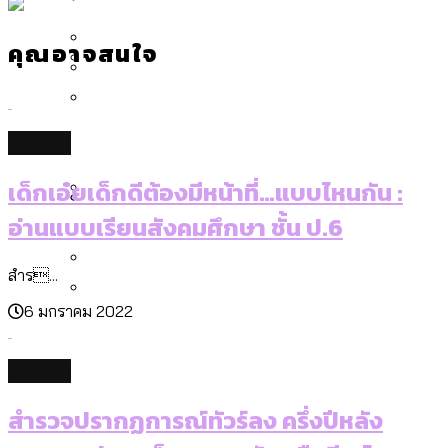
[ข้อมูลดิบ]
Bangkok Index 2025
กทม. มีอำนาจแค่ไหน ในการแก้ปัญหาให้คน
งบระบายน้ำ-ป้องกันน้ำท่วม 4 ปี (2566-
กรุงเทพฯ เมืองสังคมผู้สูงอายุ [ข้อมูลดิบ]
คุณอาจสนใจ
ที่อาศัยอยู่ในกรุงเทพฯ
2569) ของ กทม. ในยุคชัชชาติ ลงเขตไหน
กรุงเทพฯ เมืองคอนเสิร์ต : สำรวจ
ทำอะไรบ้าง
คำนำหน้านามและกฎหมายสมรสเท่าเทียม
คอนเสิร์ตและแฟนมีตติ้งในไทยจำนวน 526
สำรวจงบประมาณรายเขตในกรุงเทพฯ
[ข้อมูลดิบ]
งาน ตั้งแต่ปี 2023-2024
ผ่าน Bangkok Index 2025
กรุงเทพฯ เมืองสังคมผู้สูงอายุ : 36 เขตมี
culture
คนตายมากกว่าคนเกิด 18 เขตเป็นสังคมผู้
เด็กเอ๋ยเด็กดีต้องมีหน้าที่…แบบไหนกัน :
สูงอายุระดับสุดยอด
อ่านแบบเรียนสังคมศึกษา ชั้น ป.6
กรุงเทพฯ เมืองสังคมผู้สูงอายุ [ข้อมูลดิบ]
ปีนกำแพงส่องซีรีส์จีน: จีนส่งออกภาพ
สำรวจรายได้จากการจัดเก็บภาษีใน
ลักษณ์แบบไหนสู่สายตาโลก
กรุงเทพฯ ผ่าน Bangkok Index 2025
สำร...
Bangkok Index 2025 : อันดับความน่าอยู่
6 มกราคม 2022
ของ 50 เขตในกรุงเทพฯ
สวนสาธารณะและพื้นที่สีเขียวใน กทม.
[ข้อมูลดิบ]
culture
สำรวจปรากฏการณ์ทัวร์ลง ครึ่งปีหลัง