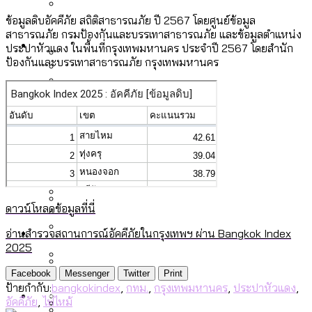
ลัดวงจรมากที่สุด
เมื่อแยกท่องเที่ยวออกจากกีฬา กระทรวง
ข้อมูลดิบอัคคีภัย สถิติสาธารณภัย ปี 2567 โดยศูนย์ข้อมูล
โลกใบเดียว สิทธิไม่เท่ากัน: กฎหมายการ
สาธารณภัย กรมป้องกันและบรรเทาสาธารณภัย และข้อมูลตำแหน่ง
Economy
ใหม่จะมีงบฯ ประมาณเท่าไร
ประปาหัวแดง ในพื้นที่กรุงเทพมหานคร ประจำปี 2567 โดยสํานัก
รับรองเพศของ Transgender ทั่วโลก
ป้องกันและบรรเทาสาธารณภัย กรุงเทพมหานคร
ประเทศไหนทำได้บ้าง?
สวนสาธารณะและพื้นที่สีเขียวใน กทม. เพิ่ม
เมกะโปรเจ็กต์ของ กทม. ในช่วงที่มีการใช้
Future
ขึ้นและเข้าถึงได้มากน้อยแค่ไหน
สมุดจดการบ้าน ส.ก. 2569 : แต่ละเขตมี
งบคาบเกี่ยวในยุคชัชชาติ มีอะไร ใช้งบแค่
ปัญหาอะไรที่ ส.ก. ต้องทำการบ้าน
ไหน
สำรวจ Hate Speech ที่ถูกผลิตซ้ำผ่าน
สังคมผู้สูงอายุไทย [ข้อมูลดิบ]
Database
วิดีโอ AI ในช่วงความขัดแย้งไทย-กัมพูชา
ขยะมูลฝอย 2568 [ข้อมูลดิบ]
[ข้อมูลดิบ]
Vote62 ขอบคุณประชาชนที่ร่วม
ค่าฝุ่นในกรุงเทพฯ 2025 เทียบกับจำนวน
ดาวน์โหลดข้อมูลที่นี่
สังเกตการณ์การเลือกตั้งชวนคุยกันถึงบท
สังคมผู้สูงอายุไทย [ข้อมูลดิบ]
Project
ควันบุหรี่ที่เข้าปอด [ข้อมูลดิบ]
สำรวจสังคมผู้สูงอายุไทย : 6 จังหวัดเป็น
อ่านสำรวจสถานการณ์อัคคีภัยในกรุงเทพฯ ผ่าน Bangkok Index
เรียนที่เราได้รับจากเลือกตั้ง กรุงเทพฯ –
ขยะของคน กทม. ที่ยังถูกนำไปทิ้งที่
2025
สังคมสูงวัยระดับสุดยอด และ 64 จังหวัดที่
Bangkok Index
ความเกลียดชังที่ขายได้ : สำรวจ Hate
พัทยา
ฉะเชิงเทรา นครปฐม และล่าสุดที่กาญจนบุรี
ตายมากกว่าเกิด
Bangkok Index 2022
Facebook
Messenger
Twitter
Print
Speech ที่ถูกผลิตซ้ำผ่านวิดีโอ AI ในช่วง
ป้ายกำกับ:
bangkokindex
,
กทม.
,
กรุงเทพมหานคร
,
ประปาหัวแดง
,
About Us
สำรวจเหตุไฟไหม้ในกรุงเทพฯ 2568
DEMO Thailand
ความขัดแย้งไทย-กัมพูชา
สำรวจเศรษฐกิจในกรุงเทพฯ ผ่าน
อัคคีภัย
,
ไฟไหม้