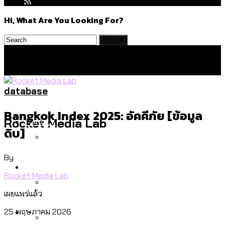
Hi, What Are You Looking For?
database
Bangkok Index 2025: อัคคีภัย [ข้อมูล
Politics
Rocket Media Lab
ดิบ]
By
สำรวจร่างงบปี 70 ของ กทม. สำนักการ
Environment
จราจรฯ เพิ่ม 150% มีเพียง 5 เขตที่งบเพิ่ม
Rocket Media Lab
โดยเขตจตุจักรสูงสุด
เผยแพร่แล้ว
สำรวจเหตุไฟไหม้ในกรุงเทพฯ ส่วนใหญ่มา
Culture
25 พฤษภาคม 2026
จากไฟฟ้าลัดวงจร เขตจตุจักรเกิดไฟฟ้า