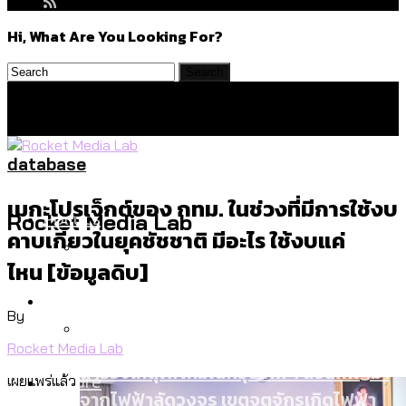
Hi, What Are You Looking For?
database
เมกะโปรเจ็กต์ของ กทม. ในช่วงที่มีการใช้งบ
Politics
Rocket Media Lab
คาบเกี่ยวในยุคชัชชาติ มีอะไร ใช้งบแค่
ไหน [ข้อมูลดิบ]
สำรวจร่างงบปี 70 ของ กทม. สำนักการ
Environment
จราจรฯ เพิ่ม 150% มีเพียง 5 เขตที่งบเพิ่ม
By
โดยเขตจตุจักรสูงสุด
Rocket Media Lab
สำรวจเหตุไฟไหม้ในกรุงเทพฯ ส่วนใหญ่มา
Culture
เผยแพร่แล้ว
จากไฟฟ้าลัดวงจร เขตจตุจักรเกิดไฟฟ้า