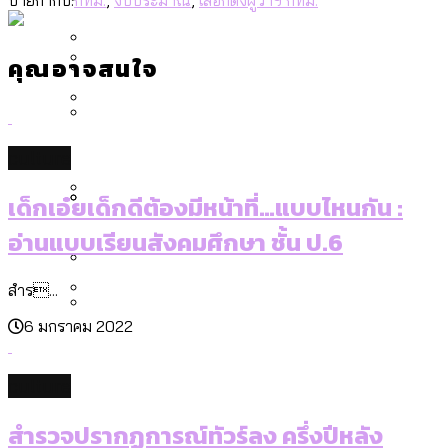
[ข้อมูลดิบ]
Bangkok Index 2025
สมุดจดการบ้าน ส.ก. 2569 : แต่ละเขตมี
งบระบายน้ำ-ป้องกันน้ำท่วม 4 ปี (2566-
กรุงเทพฯ เมืองสังคมผู้สูงอายุ [ข้อมูลดิบ]
ปัญหาอะไรที่ ส.ก. ต้องทำการบ้าน
2569) ของ กทม. ในยุคชัชชาติ ลงเขตไหน
คุณอาจสนใจ
กรุงเทพฯ เมืองคอนเสิร์ต : สำรวจ
ทำอะไรบ้าง
คำนำหน้านามและกฎหมายสมรสเท่าเทียม
คอนเสิร์ตและแฟนมีตติ้งในไทยจำนวน 526
สำรวจงบประมาณรายเขตในกรุงเทพฯ
[ข้อมูลดิบ]
งาน ตั้งแต่ปี 2023-2024
ผ่าน Bangkok Index 2025
กรุงเทพฯ เมืองสังคมผู้สูงอายุ : 36 เขตมี
Vote62 ขอบคุณประชาชนที่ร่วม
culture
คนตายมากกว่าคนเกิด 18 เขตเป็นสังคมผู้
สังเกตการณ์การเลือกตั้งชวนคุยกันถึงบท
เด็กเอ๋ยเด็กดีต้องมีหน้าที่…แบบไหนกัน :
สูงอายุระดับสุดยอด
เรียนที่เราได้รับจากเลือกตั้ง กรุงเทพฯ –
กรุงเทพฯ เมืองสังคมผู้สูงอายุ [ข้อมูลดิบ]
อ่านแบบเรียนสังคมศึกษา ชั้น ป.6
ปีนกำแพงส่องซีรีส์จีน: จีนส่งออกภาพ
สำรวจรายได้จากการจัดเก็บภาษีใน
พัทยา
ลักษณ์แบบไหนสู่สายตาโลก
กรุงเทพฯ ผ่าน Bangkok Index 2025
สำร...
Bangkok Index 2025 : อันดับความน่าอยู่
6 มกราคม 2022
ของ 50 เขตในกรุงเทพฯ
สวนสาธารณะและพื้นที่สีเขียวใน กทม.
กทม. มีอำนาจแค่ไหน ในการแก้ปัญหาให้คน
[ข้อมูลดิบ]
ที่อาศัยอยู่ในกรุงเทพฯ
culture
สำรวจปรากฏการณ์ทัวร์ลง ครึ่งปีหลัง