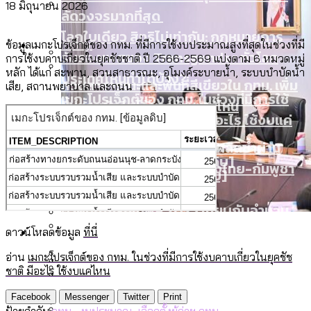
18 มิถุนายน 2026
ลัดวงจรมากที่สุด
โลกใบเดียว สิทธิไม่เท่ากัน: กฎหมายการ
Economy
ข้อมูลเมกะโปรเจ็กต์ของ กทม. ที่มีการใช้งบประมาณสูงที่สุดในช่วงที่มี
รับรองเพศของ Transgender ทั่วโลก
การใช้งบคาบเกี่ยวในยุคชัชชาติ ปี 2566-2569 แบ่งตาม 6 หมวดหมู่
หลัก ได้แก่ สะพาน, สวนสาธารณะ, อุโมงค์ระบายน้ำ, ระบบบำบัดน้ำ
ประเทศไหนทำได้บ้าง?
สวนสาธารณะและพื้นที่สีเขียวใน กทม. เพิ่ม
เสีย, สถานพยาบาล และถนน
เมกะโปรเจ็กต์ของ กทม. ในช่วงที่มีการใช้
Future
ขึ้นและเข้าถึงได้มากน้อยแค่ไหน
งบคาบเกี่ยวในยุคชัชชาติ มีอะไร ใช้งบแค่
ไหน
สำรวจ Hate Speech ที่ถูกผลิตซ้ำผ่าน
สังคมผู้สูงอายุไทย [ข้อมูลดิบ]
Database
วิดีโอ AI ในช่วงความขัดแย้งไทย-กัมพูชา
ขยะมูลฝอย 2568 [ข้อมูลดิบ]
[ข้อมูลดิบ]
ค่าฝุ่นในกรุงเทพฯ 2025 เทียบกับจำนวน
สังคมผู้สูงอายุไทย [ข้อมูลดิบ]
Project
ควันบุหรี่ที่เข้าปอด [ข้อมูลดิบ]
สำรวจสังคมผู้สูงอายุไทย : 6 จังหวัดเป็น
ดาวน์โหลดข้อมูล
ที่นี่
เมื่อแยกท่องเที่ยวออกจากกีฬา กระทรวง
ขยะของคน กทม. ที่ยังถูกนำไปทิ้งที่
สังคมสูงวัยระดับสุดยอด และ 64 จังหวัดที่
Bangkok Index
ความเกลียดชังที่ขายได้ : สำรวจ Hate
อ่าน
เมกะโปรเจ็กต์ของ กทม. ในช่วงที่มีการใช้งบคาบเกี่ยวในยุคชัช
ใหม่จะมีงบฯ ประมาณเท่าไร
ฉะเชิงเทรา นครปฐม และล่าสุดที่กาญจนบุรี
ตายมากกว่าเกิด
Bangkok Index 2022
ชาติ มีอะไร ใช้งบแค่ไหน
Speech ที่ถูกผลิตซ้ำผ่านวิดีโอ AI ในช่วง
About Us
สำรวจเหตุไฟไหม้ในกรุงเทพฯ 2568
DEMO Thailand
ความขัดแย้งไทย-กัมพูชา
สำรวจเศรษฐกิจในกรุงเทพฯ ผ่าน
Facebook
Messenger
Twitter
Print
ป้ายกำกับ:
กทม.
,
งบประมาณ
,
เลือกตั้งผู้ว่าฯ กทม.