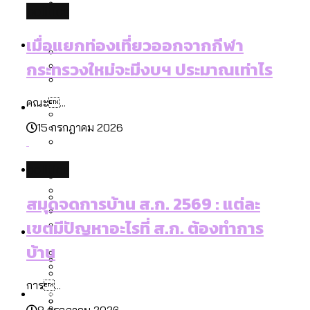
politics
ลัดวงจรมากที่สุด
เมื่อแยกท่องเที่ยวออกจากกีฬา กระทรวง
โลกใบเดียว สิทธิไม่เท่ากัน: กฎหมายการ
Economy
ใหม่จะมีงบฯ ประมาณเท่าไร
เมื่อแยกท่องเที่ยวออกจากกีฬา
รับรองเพศของ Transgender ทั่วโลก
กระทรวงใหม่จะมีงบฯ ประมาณเท่าไร
ประเทศไหนทำได้บ้าง?
สวนสาธารณะและพื้นที่สีเขียวใน กทม. เพิ่ม
เมกะโปรเจ็กต์ของ กทม. ในช่วงที่มีการใช้
Future
ขึ้นและเข้าถึงได้มากน้อยแค่ไหน
คณะ...
สมุดจดการบ้าน ส.ก. 2569 : แต่ละเขตมี
งบคาบเกี่ยวในยุคชัชชาติ มีอะไร ใช้งบแค่
15 กรกฎาคม 2026
ปัญหาอะไรที่ ส.ก. ต้องทำการบ้าน
ไหน
สำรวจ Hate Speech ที่ถูกผลิตซ้ำผ่าน
สังคมผู้สูงอายุไทย [ข้อมูลดิบ]
Database
วิดีโอ AI ในช่วงความขัดแย้งไทย-กัมพูชา
politics
ขยะมูลฝอย 2568 [ข้อมูลดิบ]
[ข้อมูลดิบ]
สมุดจดการบ้าน ส.ก. 2569 : แต่ละ
Vote62 ขอบคุณประชาชนที่ร่วม
ค่าฝุ่นในกรุงเทพฯ 2025 เทียบกับจำนวน
สังเกตการณ์การเลือกตั้งชวนคุยกันถึงบท
สังคมผู้สูงอายุไทย [ข้อมูลดิบ]
เขตมีปัญหาอะไรที่ ส.ก. ต้องทำการ
Project
ควันบุหรี่ที่เข้าปอด [ข้อมูลดิบ]
สำรวจสังคมผู้สูงอายุไทย : 6 จังหวัดเป็น
เรียนที่เราได้รับจากเลือกตั้ง กรุงเทพฯ –
ขยะของคน กทม. ที่ยังถูกนำไปทิ้งที่
บ้าน
สังคมสูงวัยระดับสุดยอด และ 64 จังหวัดที่
Bangkok Index
ความเกลียดชังที่ขายได้ : สำรวจ Hate
พัทยา
ฉะเชิงเทรา นครปฐม และล่าสุดที่กาญจนบุรี
ตายมากกว่าเกิด
Bangkok Index 2022
Speech ที่ถูกผลิตซ้ำผ่านวิดีโอ AI ในช่วง
การ...
About Us
สำรวจเหตุไฟไหม้ในกรุงเทพฯ 2568
DEMO Thailand
ความขัดแย้งไทย-กัมพูชา
สำรวจเศรษฐกิจในกรุงเทพฯ ผ่าน
8 กรกฎาคม 2026