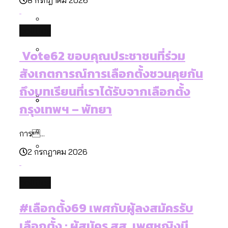
[ข้อมูลดิบ]
Bangkok Index 2025
กทม. มีอำนาจแค่ไหน ในการแก้ปัญหาให้คน
งบระบายน้ำ-ป้องกันน้ำท่วม 4 ปี (2566-
กรุงเทพฯ เมืองสังคมผู้สูงอายุ [ข้อมูลดิบ]
politics
ที่อาศัยอยู่ในกรุงเทพฯ
2569) ของ กทม. ในยุคชัชชาติ ลงเขตไหน
กรุงเทพฯ เมืองคอนเสิร์ต : สำรวจ
ทำอะไรบ้าง
คำนำหน้านามและกฎหมายสมรสเท่าเทียม
Vote62 ขอบคุณประชาชนที่ร่วม
คอนเสิร์ตและแฟนมีตติ้งในไทยจำนวน 526
สำรวจงบประมาณรายเขตในกรุงเทพฯ
[ข้อมูลดิบ]
สังเกตการณ์การเลือกตั้งชวนคุยกัน
งาน ตั้งแต่ปี 2023-2024
ผ่าน Bangkok Index 2025
กรุงเทพฯ เมืองสังคมผู้สูงอายุ : 36 เขตมี
คนตายมากกว่าคนเกิด 18 เขตเป็นสังคมผู้
ถึงบทเรียนที่เราได้รับจากเลือกตั้ง
สูงอายุระดับสุดยอด
กรุงเทพฯ – พัทยา
กรุงเทพฯ เมืองสังคมผู้สูงอายุ [ข้อมูลดิบ]
ปีนกำแพงส่องซีรีส์จีน: จีนส่งออกภาพ
สำรวจรายได้จากการจัดเก็บภาษีใน
การ...
ลักษณ์แบบไหนสู่สายตาโลก
กรุงเทพฯ ผ่าน Bangkok Index 2025
2 กรกฎาคม 2026
Bangkok Index 2025 : อันดับความน่าอยู่
ของ 50 เขตในกรุงเทพฯ
สวนสาธารณะและพื้นที่สีเขียวใน กทม.
politics
[ข้อมูลดิบ]
#เลือกตั้ง69 เพศกับผู้ลงสมัครรับ
เลือกตั้ง : ผู้สมัคร สส. เพศหญิงมี