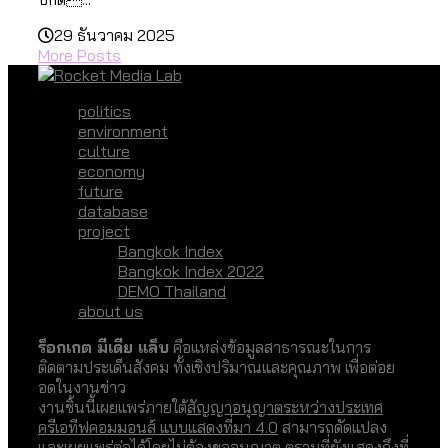
29 ธันวาคม 2025
More Posts
politics
environment
culture
economy
future
database
project
Bangkok Index
Bangkok Index 2022
DEMO Thailand
about us
ร็อกเกต มีเดีย แล็บ
คือแหล่งข้อมูลสาธารณะในการ
ติดตามประเด็นสังคม ทั้งเชิงปริมาณและคุณภาพ เพื่อต่อย
อดในงานข่าว
งานชิ้นนี้เผยแพร่ภายใต้
สัญญาอนุญาตระหว่างประเทศ
ครีเอทีฟคอมมอนส์ แบบแสดงที่มา 4.0
สามารถดัดแปลง
และเผยแพร่ต่อได้โดยไม่ต้องขออนุญาต ตราบที่ยังแสดงถึงที่