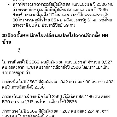
[ข้อมูลดิบ]
Bangkok Index 2025
หากพิจารณาเฉพาะอดีตผู้สมัคร สส. แบบแบ่งเขต ปี 2566 พบ
กทม. มีอำนาจแค่ไหน ในการแก้ปัญหาให้คน
งบระบายน้ำ-ป้องกันน้ำท่วม 4 ปี (2566-
ว่า พรรคกล้าธรรม มีอดีตผู้สมัคร สส. แบบแบ่งเขต ปี 2566
กรุงเทพฯ เมืองสังคมผู้สูงอายุ [ข้อมูลดิบ]
ย้ายเข้ามามากที่สุดถึง 110 คน รองลงมาก็คือพรรคเศรษฐกิจ
ที่อาศัยอยู่ในกรุงเทพฯ
2569) ของ กทม. ในยุคชัชชาติ ลงเขตไหน
80 คน พรรคภูมิใจไทย 65 คน พลังประชารัฐ 61 คน รวมไทย
กรุงเทพฯ เมืองคอนเสิร์ต : สำรวจ
ทำอะไรบ้าง
สร้างชาติ 60 คน ประชาธิปัตย์ 59 คน
คำนำหน้านามและกฎหมายสมรสเท่าเทียม
คอนเสิร์ตและแฟนมีตติ้งในไทยจำนวน 526
สำรวจงบประมาณรายเขตในกรุงเทพฯ
[ข้อมูลดิบ]
#เลือกตั้ง69 มีอะไรเปลี่ยนแปลงไปจากเลือกตั้ง 66
งาน ตั้งแต่ปี 2023-2024
ผ่าน Bangkok Index 2025
กรุงเทพฯ เมืองสังคมผู้สูงอายุ : 36 เขตมี
บ้าง
คนตายมากกว่าคนเกิด 18 เขตเป็นสังคมผู้
สูงอายุระดับสุดยอด
กรุงเทพฯ เมืองสังคมผู้สูงอายุ [ข้อมูลดิบ]
ในการเลือกตั้งปี 2569 พบผู้สมัคร สส. แบบแบ่งเขต* จำนวน 3,527
ปีนกำแพงส่องซีรีส์จีน: จีนส่งออกภาพ
สำรวจรายได้จากการจัดเก็บภาษีใน
คน ลดลงจาก 4,781 คนจากการเลือกตั้งปี 2566 โดยหากแยกเป็น
ลักษณ์แบบไหนสู่สายตาโลก
กรุงเทพฯ ผ่าน Bangkok Index 2025
รายภาคจะพบว่า
Bangkok Index 2025 : อันดับความน่าอยู่
ภาคเหนือ ในปี 2569 มีผู้สมัคร สส. 342 คน ลดลง 90 คน จาก 432
ของ 50 เขตในกรุงเทพฯ
สวนสาธารณะและพื้นที่สีเขียวใน กทม.
คนในการเลือกตั้งปี 2566
[ข้อมูลดิบ]
ภาคตะวันออกเฉียงเหนือ ในปี 2569 มีผู้สมัคร สส. 1,186 คน ลดลง
530 คน จาก 1,716 คนในการเลือกตั้งปี 2566
ภาคกลาง ในปี 2569 มีผู้สมัคร สส. 1,207 คน ลดลง 224 คน จาก
1,431 คน ในการเลือกตั้งปี 2566