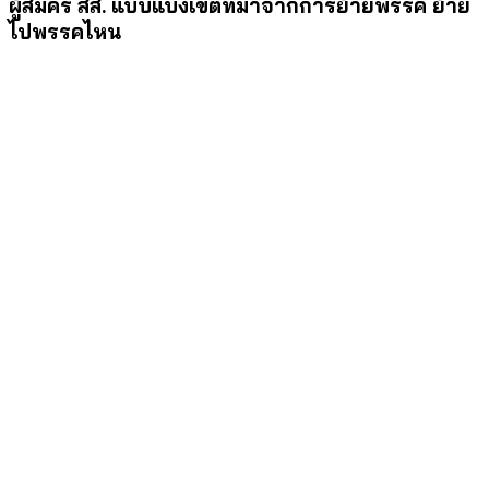
ผู้สมัคร สส. แบบแบ่งเขตที่มาจากการย้ายพรรค ย้าย
ไปพรรคไหน