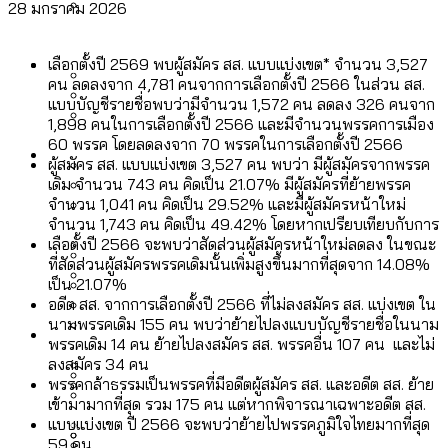
28 มกราคม 2026
ลัดวงจรมากที่สุด
เมื่อแยกท่องเที่ยวออกจากกีฬา กระทรวง
โลกใบเดียว สิทธิไม่เท่ากัน: กฎหมายการ
Economy
ใหม่จะมีงบฯ ประมาณเท่าไร
เลือกตั้งปี 2569 พบผู้สมัคร สส. แบบแบ่งเขต* จำนวน 3,527
รับรองเพศของ Transgender ทั่วโลก
คน ลดลงจาก 4,781 คนจากการเลือกตั้งปี 2566 ในส่วน สส.
แบบบัญชีรายชื่อพบว่ามีจำนวน 1,572 คน ลดลง 326 คนจาก
ประเทศไหนทำได้บ้าง?
สวนสาธารณะและพื้นที่สีเขียวใน กทม. เพิ่ม
1,898 คนในการเลือกตั้งปี 2566 และมีจำนวนพรรคการเมือง
เมกะโปรเจ็กต์ของ กทม. ในช่วงที่มีการใช้
60 พรรค โดยลดลงจาก 70 พรรคในการเลือกตั้งปี 2566
Future
ขึ้นและเข้าถึงได้มากน้อยแค่ไหน
สมุดจดการบ้าน ส.ก. 2569 : แต่ละเขตมี
ผู้สมัคร สส. แบบแบ่งเขต 3,527 คน พบว่า มีผู้สมัครจากพรรค
งบคาบเกี่ยวในยุคชัชชาติ มีอะไร ใช้งบแค่
เดิม จำนวน 743 คน คิดเป็น 21.07% มีผู้สมัครที่ย้ายพรรค
ปัญหาอะไรที่ ส.ก. ต้องทำการบ้าน
ไหน
จำนวน 1,041 คน คิดเป็น 29.52% และมีผู้สมัครหน้าใหม่
สำรวจ Hate Speech ที่ถูกผลิตซ้ำผ่าน
จำนวน 1,743 คน คิดเป็น 49.42% โดยหากเปรียบเทียบกับการ
สังคมผู้สูงอายุไทย [ข้อมูลดิบ]
Database
วิดีโอ AI ในช่วงความขัดแย้งไทย-กัมพูชา
เลือตั้งปี 2566 จะพบว่าสัดส่วนผู้สมัครหน้าใหม่ลดลง ในขณะ
ขยะมูลฝอย 2568 [ข้อมูลดิบ]
ที่สัดส่วนผู้สมัครพรรคเดิมนั้นเพิ่มสูงขึ้นมากที่สุดจาก 14.08%
[ข้อมูลดิบ]
เป็น 21.07%
Vote62 ขอบคุณประชาชนที่ร่วม
ค่าฝุ่นในกรุงเทพฯ 2025 เทียบกับจำนวน
อดีต สส. จากการเลือกตั้งปี 2566 ที่ไม่ลงสมัคร สส. แบ่งเขต ใน
สังเกตการณ์การเลือกตั้งชวนคุยกันถึงบท
สังคมผู้สูงอายุไทย [ข้อมูลดิบ]
นามพรรคเดิม 155 คน พบว่าย้ายไปลงแบบบัญชีรายชื่อในนาม
Project
ควันบุหรี่ที่เข้าปอด [ข้อมูลดิบ]
สำรวจสังคมผู้สูงอายุไทย : 6 จังหวัดเป็น
พรรคเดิม 14 คน ย้ายไปลงสมัคร สส. พรรคอื่น 107 คน และไม่
เรียนที่เราได้รับจากเลือกตั้ง กรุงเทพฯ –
ขยะของคน กทม. ที่ยังถูกนำไปทิ้งที่
สังคมสูงวัยระดับสุดยอด และ 64 จังหวัดที่
Bangkok Index
ลงสมัคร 34 คน
ความเกลียดชังที่ขายได้ : สำรวจ Hate
พัทยา
ฉะเชิงเทรา นครปฐม และล่าสุดที่กาญจนบุรี
พรรคกล้าธรรมเป็นพรรคที่มีอดีตผู้สมัคร สส. และอดีต สส. ย้าย
ตายมากกว่าเกิด
Bangkok Index 2022
Speech ที่ถูกผลิตซ้ำผ่านวิดีโอ AI ในช่วง
เข้ามามากที่สุด รวม 175 คน แต่หากพิจารณาเฉพาะอดีต สส.
About Us
สำรวจเหตุไฟไหม้ในกรุงเทพฯ 2568
DEMO Thailand
แบบแบ่งเขต ปี 2566 จะพบว่าย้ายไปพรรคภูมิใจไทยมากที่สุด
ความขัดแย้งไทย-กัมพูชา
สำรวจเศรษฐกิจในกรุงเทพฯ ผ่าน
59 คน