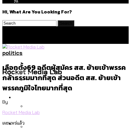
Hi, What Are You Looking For?
politics
เลือกตั้ง69 อดีตผู้สมัคร สส. ย้ายเข้าพรรค
Politics
Rocket Media Lab
กล้าธรรมมากที่สุด ส่วนอดีต สส. ย้ายเข้า
พรรคภูมิใจไทยมากที่สุด
สำรวจร่างงบปี 70 ของ กทม. สำนักการ
Environment
จราจรฯ เพิ่ม 150% มีเพียง 5 เขตที่งบเพิ่ม
By
โดยเขตจตุจักรสูงสุด
Rocket Media Lab
สำรวจเหตุไฟไหม้ในกรุงเทพฯ ส่วนใหญ่มา
Culture
เผยแพร่แล้ว
จากไฟฟ้าลัดวงจร เขตจตุจักรเกิดไฟฟ้า