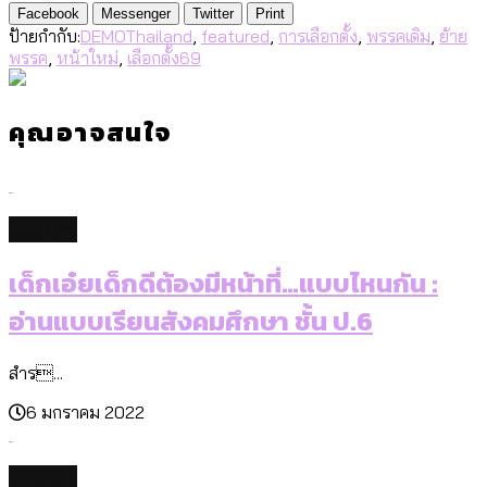
Facebook
Messenger
Twitter
Print
ป้ายกำกับ:
DEMOThailand
,
featured
,
การเลือกตั้ง
,
พรรคเดิม
,
ย้าย
พรรค
,
หน้าใหม่
,
เลือกตั้ง69
คุณอาจสนใจ
culture
เด็กเอ๋ยเด็กดีต้องมีหน้าที่…แบบไหนกัน :
อ่านแบบเรียนสังคมศึกษา ชั้น ป.6
สำร...
6 มกราคม 2022
culture