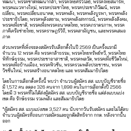
พัฒนา, พรรคชาติพัฒนากล้า, พรรคไทยศรีวิไลย์, พรรคไทยสมาร์ท,
พรรคแนวทางใหม่, พรรคประชาไทย, พรรคประชาภิวัฒน์, พรรค
เปลี่ยน, พรรคเปลี่ยนอนาคต, พรรคพลัง, พรรคพลังบูรพา, พรรคพลัง
ประชาธิปไตย, พรรคพลังสยาม, พรรคพลังสหกรณ์, พรรคพลังสังคม,
พรรคเพื่อชาติ, พรรคเพื่อพรรคอนาคตไทย, พรรคภราดรภาพ, พรรค
ภาคีเครือข่ายไทย, พรรคราษฎร์วิถี, พรรคสามัญชน, และพรรคเสมอ
ภาค
ส่วนพรรคที่เพิ่งจะลงสมัครรับเลือกตั้งในปี 2569 เป็นครั้งแรกมี
จำนวน 12 พรรค คือ พรรคกล้าธรรม, พรรคไทยทรัพย์ทวี, พรรคไทย
พิทักษ์ธรรม, พรรคประชาอาสาชาติ, พรรคพลวัต, พรรคเพื่อชีวิตใหม่,
พรรคเพื่อบ้านเมือง, พรรคฟิวชัน, พรรครวมพลังประชาชน, พรรค
วิชชั่นใหม่, พรรคสร้างอนาคตไทย และ พรรคสัมมาธิปไตย
โดยในการเลือกตั้งครั้งนี้ พบว่า จำนวนผู้สมัคร สส. แบบบัญชีรายชื่อ
มี 1,572 คน ลดลง 326 คนจาก 1,898 คนในการเลือกตั้งปี 2566
โดยมี 3 พรรคที่ไม่ได้ส่งผู้สมัคร สส. แบบบัญชีรายชื่อ แต่ส่งแบบแบ่ง
เขต คือ รักษ์ธรรม รวมพลัง และสัมมาธิปไตย
*ผู้สมัคร สส. แบบแบ่งเขต 3,527 คน นับจากวันรับสมัคร และไม่ได้ลบ
จำนวนผู้สมัครที่ถอนการสมัครและถูกตัดสิทธิจาก กกต. หลังจากนั้น
ออก