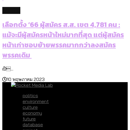
politics
เลือกตั้ง ’66 ผู้สมัคร ส.ส. เขต 4,781 คน :
แม้จะมีผู้สมัครหน้าใหม่มากที่สุด แต่ผู้สมัคร
หน้าเก่าชอบย้ายพรรคมากกว่าลงสมัคร
พรรคเดิม
เปิ...
10 พฤษภาคม 2023
politics
environment
culture
economy
future
database