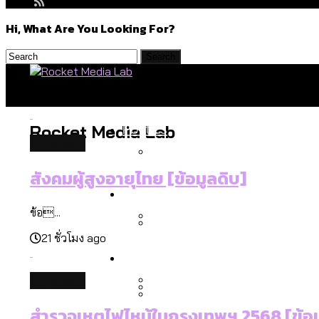
Hi, What Are You Looking For?
Politics
Rocket Media Lab
database
สังคมผู้สูงอายุไทย [ข้อมูลดิบ]
สำรวจร่างงบปี 70 ของ กทม. 
Environment
ข้อ...
21 ชั่วโมง ago
สำรวจเหตุไฟไหม้ในกรุงเทพฯ
Culture
เมื่อแยกท่องเที่ยวออกจากก
database
โลกใบเดียว สิทธิไม่เท่ากั
สำรวจเหตุไฟไหม้ในกรุงเทพฯ 2568 [ข้อม