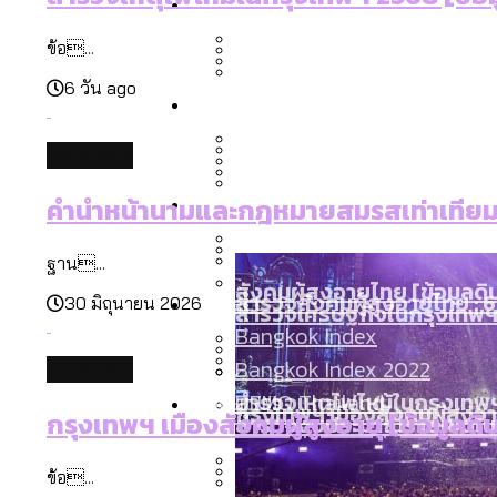
Economy
สวนสาธารณะและพื้นที่สีเขียว
สมุดจดการบ้าน ส.ก. 2569 : 
ข้อ...
เมกะโปรเจ็กต์ของ กทม. ในช่ว
6 วัน ago
Future
สำรวจ Hate Speech ที่ถูกผล
ขยะมูลฝอย 2568 [ข้อมูลดิบ
Vote62 ขอบคุณประชาชนที่ร่ว
database
สังคมผู้สูงอายุไทย [ข้อมูลดิ
Database
ค่าฝุ่นในกรุงเทพฯ 2025 เทียบ
คำนำหน้านามและกฎหมายสมรสเท่าเทียม 
ความเกลียดชังที่ขายได้ : ส
ขยะของคน กทม. ที่ยังถูกนำไป
กทม. มีอำนาจแค่ไหน ในการแก
ฐาน...
สังคมผู้สูงอายุไทย [ข้อมูลดิ
Project
สำรวจสังคมผู้สูงอายุไทย : 6
30 มิถุนายน 2026
สำรวจเศรษฐกิจในกรุงเทพฯ
งบระบายน้ำ-ป้องกันน้ำท่วม 
Bangkok Index
Bangkok Index 2022
database
About Us
สำรวจเหตุไฟไหม้ในกรุงเทพฯ
DEMO Thailand
กรุงเทพฯ เมืองสังคมผู้สูงอาย
กรุงเทพฯ เมืองสังคมผู้สูงอายุ [ข้อมูลดิ
สำรวจงบประมาณรายเขตในก
ข้อ...