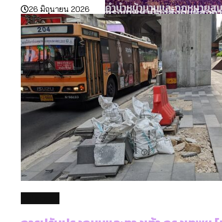
คำนำหน้านามและกฎหมายสมรส
26 มิถุนายน 2026
กรุงเทพฯ เมืองสังคมผู้สูงอ
สำรวจรายได้จากการจัดเก็บ
กรุงเทพฯ เมืองสังคมผู้สูงอาย
Bangkok Index 2025 : อันด
กรุงเทพฯ เมืองคอนเสิร์ต :
สวนสาธารณะและพื้นที่สีเขียว
ปีนกำแพงส่องซีรีส์จีน: จี
database