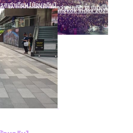
เท่าเทียม [ข้อมูลดิบ]
ายุ : 36 เขตมีคนตายมากกว่าคนเกิด 18 เขตเป็นสังคมผู้
ภาษีในกรุงเทพฯ ผ่าน Bangkok Index 2025
ุ [ข้อมูลดิบ]
ับความน่าอยู่ของ 50 เขตในกรุงเทพฯ
 สำรวจคอนเสิร์ตและแฟนมีตติ้งในไทยจำนวน 526 งาน ตั
ใน กทม. [ข้อมูลดิบ]
นส่งออกภาพลักษณ์แบบไหนสู่สายตาโลก