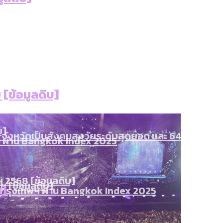
ใน กทม. เพิ่มขึ้นและเข้าถึงได้มากน้อยแค่ไหน
แต่ละเขตมีปัญหาอะไรที่ ส.ก. ต้องทำการบ้าน
งที่มีการใช้งบคาบเกี่ยวในยุคชัชชาติ มีอะไร ใช้งบแค่ไ
ิตซ้ำผ่านวิดีโอ AI ในช่วงความขัดแย้งไทย-กัมพูชา [ข้
]
มสังเกตการณ์การเลือกตั้งชวนคุยกันถึงบทเรียนที่เรา
บ]
กับจำนวนควันบุหรี่ที่เข้าปอด [ข้อมูลดิบ]
[ข้อมูลดิบ]
ำรวจ Hate Speech ที่ถูกผลิตซ้ำผ่านวิดีโอ AI ในช่วงคว
ทิ้งที่ ฉะเชิงเทรา นครปฐม และล่าสุดที่กาญจนบุรี
้ปัญหาให้คนที่อาศัยอยู่ในกรุงเทพฯ
บ]
 จังหวัดเป็นสังคมสูงวัยระดับสุดยอด และ 64 จังหวัดที
 ผ่าน Bangkok Index 2025
4 ปี (2566-2569) ของ กทม. ในยุคชัชชาติ ลงเขตไหน ท
 2568 [ข้อมูลดิบ]
ุ [ข้อมูลดิบ]
บ]
รุงเทพฯ ผ่าน Bangkok Index 2025