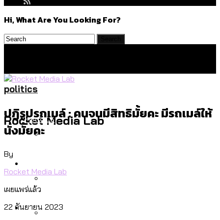
Hi, What Are You Looking For?
politics
ปฏิรูปรถเมล์ : คนจนมีสิทธิมั้ยคะ มีรถเมล์ให้
Politics
Rocket Media Lab
นั่งมั้ยคะ
By
สำรวจร่างงบปี 70 ของ กทม. สำนักการ
Environment
จราจรฯ เพิ่ม 150% มีเพียง 5 เขตที่งบเพิ่ม
Rocket Media Lab
โดยเขตจตุจักรสูงสุด
เผยแพร่แล้ว
สำรวจเหตุไฟไหม้ในกรุงเทพฯ ส่วนใหญ่มา
Culture
22 กันยายน 2023
จากไฟฟ้าลัดวงจร เขตจตุจักรเกิดไฟฟ้า