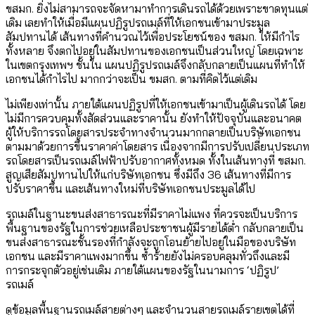
ขสมก. ยิ่งไม่สามารถจะจัดหามาทำการเดินรถได้ด้วยเพราะขาดทุนแต่
เดิม เลยทำให้เมื่อมีแผนปฏิรูปรถเมล์ที่ให้เอกชนเข้ามาประมูล
สัมปทานได้ เส้นทางที่คำนวณไว้เพื่อประโยชน์ของ ขสมก. ให้มีกำไร
ทั้งหลาย จึงตกไปอยู่ในสัมปทานของเอกชนเป็นส่วนใหญ่ โดยเฉพาะ
ในเขตกรุงเทพฯ ชั้นใน แผนปฏิรูปรถเมล์จึงกลับกลายเป็นแผนที่ทำให้
เอกชนได้กำไรไป มากกว่าจะเป็น ขมสก. ตามที่คิดไว้แต่เดิม
ไม่เพียงเท่านั้น ภายใต้แผนปฏิรูปที่ให้เอกชนเข้ามาเป็นผู้เดินรถได้ โดย
ไม่มีการควบคุมทั้งสัดส่วนและราคานั้น ยังทำให้ปัจจุบันและอนาคต
ผู้ให้บริการรถโดยสารประจำทางจำนวนมากกลายเป็นบริษัทเอกชน
ตามมาด้วยการขึ้นราคาค่าโดยสาร เนื่องจากมีการปรับเปลี่ยนประเภท
รถโดยสารเป็นรถเมล์ไฟฟ้าปรับอากาศทั้งหมด ทั้งในเส้นทางที่ ขสมก.
สูญเสียสัมปทานไปให้แก่บริษัทเอกชน ซึ่งมีถึง 36 เส้นทางที่มีการ
ปรับราคาขึ้น และเส้นทางใหม่ที่บริษัทเอกชนประมูลได้ไป
รถเมล์ในฐานะขนส่งสาธารณะที่มีราคาไม่แพง ที่ควรจะเป็นบริการ
พื้นฐานของรัฐในการช่วยเหลือประชาชนผู้มีรายได้ต่ำ กลับกลายเป็น
ขนส่งสาธารณะชั้นรองที่กำลังจะถูกโอนย้ายไปอยู่ในมือของบริษัท
เอกชน และมีราคาแพงมากขึ้น ซ้ำร้ายยังไม่ครอบคลุมทั่วถึงและมี
การกระจุกตัวอยู่เช่นเดิม ภายใต้แผนของรัฐในนามการ ‘ปฏิรูป’
รถเมล์
ดูข้อมูลพื้นฐานรถเมล์สายต่างๆ และจำนวนสายรถเมล์รายเขตได้ที่