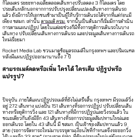
กิโลเมตร ระยะทางเฉลี่ยตลอดเส้นทางปรับลดลง 3 กิโลเมตร โดย
ประเด็นหลักนอกจากการปรับปรุงเปลี่ยนแปลงเส้นทางการเดินรถ
แล้ว ยังมีการให้เอกชนเข้ามาเป็นผู้ให้บริการเดินรถได้จากที่แต่ก่อนมี
เพียง ขสมก. เท่านั้น
ตามมติ ครม.
จากนั้นเป็นต้นมาก็เริ่มมีการดำเนิน
การตามแผนปฏิรูป โดยในแต่ละช่วงก็มีทั้งการยุติการเดินรถในบาง
เส้นทาง ปรับเปลี่ยนเส้นทางการเดินรถ และประมูลเส้นทางการเดินรถ
ใหม่เรื่อยมา
Rocket Media Lab ชวนมาดูข้อมูลรถเมล์ในกรุงเทพฯ และปริมณฑล
หลังมีแผนปฏิรูปออกมานานถึง 7 ปี
สายรถเมล์ลดหรือเพิ่ม ใครได้ ใครเสีย ปฏิรูปหรือ
แปรรูป?
ปัจจุบัน ภายใต้แผนปฏิรูปรถเมล์ที่ยังไม่เสร็จสิ้น กรุงเทพฯ มีรถเมล์วิ่ง
อยู่ 272 เส้นทาง แบ่งเป็น 151 เส้นทางที่รอการปฏิรูป ปรับเปลี่ยนเส้น
ทางหรือยุติการวิ่ง และ 121 เส้นทางที่มีการปฏิรูปและวิ่งรถแล้ว ใน
ขณะเดียวกันยังมีอีก 43 เส้นทางที่รอการประมูลสัมปทานใหม่และ
ออกเดินรถ โดยใน 43 เส้นนี้ มี ขสมก. เป็นเจ้าของสัมปทานแล้ว 9
สาย (รอการจัดหารถใหม่มาบรรจุตามเงื่อนไขที่กำหนดจึงจะออกวิ่ง
ได้) และอีก 33 สาย* (รวมสาย 68ก. ที่ต้องประมูลใหม่แต่ยังอนุญาต