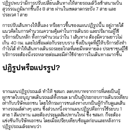
ปฏิรูปพบว่ามีการปรับเปลี่ยนเส้นทางให้สายรถเมล์วิ่งเข้าสนามบิน
สุวรรณภูมิมากขึ้นถึง 8 สาย ผ่านในเขตลาดกระบัง 7 สาย และ
ประเวศ 1 สาย
การปรับเส้นทางให้สั้นลง หรือยาวขึ้นของแผนปฏิรูปนั้น อยู่ภายใต้
แนวคิดในการคำนวณความคุ้มค่าในการเดินรถ และปริมาณผู้ใช้
บริการเป็นหลัก ทั้งการคำนวณว่าใน 1 เส้นทาง ต้องมีความยาวไม่
เกิน 40 กม. และไปเชื่อมต่อกับระบบราง ซึ่งเป็นจุดที่ผู้ให้บริการยังทำ
กำไรได้ ทำให้เส้นทางเดินรถระยะไกลที่เคยมีหดหายลง ประชาชนผู้ใช้
บริการจะต้องนั่งรถหลายต่อและมีค่าใช้จ่ายการในเดินทางมากขึ้น
ปฏิรูปหรือแปรรูป?
จากแผนปฏิรูปรถเมล์ ทำให้ ขสมก. ลดบทบาทจากการที่เคยเป็นผู้
ผูกขาดใบอนุญาตเดินรถเมล์ทั้งหมด มาเป็นผู้ประกอบการเดินรถเทียบ
เท่ากับบริษัทเอกชน โดยให้กรมการขนส่งทางบกเป็นผู้กำกับดูแลเส้น
ทางรถเมล์ต่างๆ แทน ซึ่งส่วนหนึ่งจากแผนปฏิรูปคือการใช้ระบบ 1
สาย 1 สัมปทาน และต้องประมูลสัมปทานใหม่ ซึ่ง ขสมก. ก็จะต้อง
แข่งขันกับริษัทเอกชน โดยเมื่อเปรียบเทียบข้อมูลก่อนและหลังการ
ปฏิรูปรถเมล์จะพบว่า