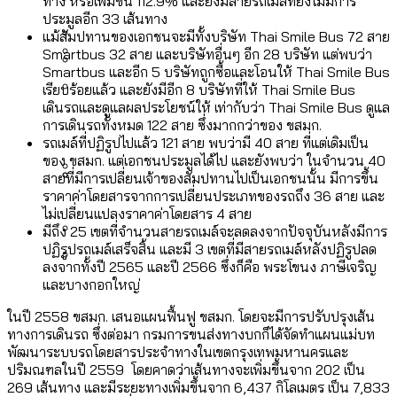
[ข้อมูลดิบ]
ทาง หรือเพิ่มขึ้น 112.9% และยังมีสายรถเมล์ที่ยังไม่มีการ
Bangkok Index 2025
ประมูลอีก 33 เส้นทาง
กทม. มีอำนาจแค่ไหน ในการแก้ปัญหาให้คน
งบระบายน้ำ-ป้องกันน้ำท่วม 4 ปี (2566-
กรุงเทพฯ เมืองสังคมผู้สูงอายุ [ข้อมูลดิบ]
แม้สัมปทานของเอกชนจะมีทั้งบริษัท Thai Smile Bus 72 สาย
ที่อาศัยอยู่ในกรุงเทพฯ
2569) ของ กทม. ในยุคชัชชาติ ลงเขตไหน
Smartbus 32 สาย และบริษัทอื่นๆ อีก 28 บริษัท แต่พบว่า
กรุงเทพฯ เมืองคอนเสิร์ต : สำรวจ
Smartbus และอีก 5 บริษัทถูกซื้อและโอนให้ Thai Smile Bus
ทำอะไรบ้าง
คำนำหน้านามและกฎหมายสมรสเท่าเทียม
เรียบร้อยแล้ว และยังมีอีก 8 บริษัทที่ให้ Thai Smile Bus
คอนเสิร์ตและแฟนมีตติ้งในไทยจำนวน 526
สำรวจงบประมาณรายเขตในกรุงเทพฯ
เดินรถและดูแลผลประโยชน์ให้ เท่ากับว่า Thai Smile Bus ดูแล
[ข้อมูลดิบ]
งาน ตั้งแต่ปี 2023-2024
ผ่าน Bangkok Index 2025
กรุงเทพฯ เมืองสังคมผู้สูงอายุ : 36 เขตมี
การเดินรถทั้งหมด 122 สาย ซึ่งมากกว่าของ ขสมก.
รถเมล์ที่ปฏิรูปไปแล้ว 121 สาย พบว่ามี 40 สาย ที่แต่เดิมเป็น
คนตายมากกว่าคนเกิด 18 เขตเป็นสังคมผู้
ของ ขสมก. แต่เอกชนประมูลได้ไป และยังพบว่า ในจำนวน 40
สูงอายุระดับสุดยอด
สายที่มีการเปลี่ยนเจ้าของสัมปทานไปเป็นเอกชนนั้น มีการขึ้น
ราคาค่าโดยสารจากการเปลี่ยนประเภทของรถถึง 36 สาย และ
กรุงเทพฯ เมืองสังคมผู้สูงอายุ [ข้อมูลดิบ]
ปีนกำแพงส่องซีรีส์จีน: จีนส่งออกภาพ
สำรวจรายได้จากการจัดเก็บภาษีใน
ไม่เปลี่ยนแปลงราคาค่าโดยสาร 4 สาย
มีถึง 25 เขตที่จำนวนสายรถเมล์จะลดลงจากปัจจุบันหลังมีการ
ลักษณ์แบบไหนสู่สายตาโลก
กรุงเทพฯ ผ่าน Bangkok Index 2025
ปฏิรูปรถเมล์เสร็จสิ้น และมี 3 เขตที่มีสายรถเมล์หลังปฏิรูปลด
Bangkok Index 2025 : อันดับความน่าอยู่
ลงจากทั้งปี 2565 และปี 2566 ซึ่งก็คือ พระโขนง ภาษีเจริญ
และบางกอกใหญ่
ของ 50 เขตในกรุงเทพฯ
สวนสาธารณะและพื้นที่สีเขียวใน กทม.
ในปี 2558 ขสมก. เสนอแผนฟื้นฟู ขสมก. โดยจะมีการปรับปรุงเส้น
[ข้อมูลดิบ]
ทางการเดินรถ ซึ่งต่อมา กรมการขนส่งทางบกก็ได้จัดทำแผนแม่บท
พัฒนาระบบรถโดยสารประจําทางในเขตกรุงเทพมหานครและ
ปริมณฑลในปี 2559 โดยคาดว่าเส้นทางจะเพิ่มขึ้นจาก 202 เป็น
269 เส้นทาง และมีระยะทางเพิ่มขึ้นจาก 6,437 กิโลเมตร เป็น 7,833