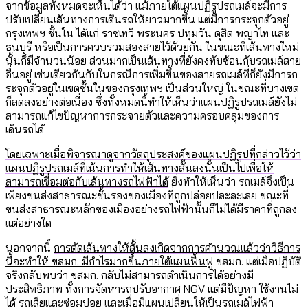
จากข้อมูลทั้งหมดจะเห็นได้ว่า แม้ภายใต้แผนปฏิรูปรถเมล์จะมีการ
ปรับเปลี่ยนเส้นทางการเดินรถให้ยาวมากขึ้น แต่มีการกระจุกตัวอยู่
กรุงเทพฯ ชั้นใน ได้แก่ ราชเทวี พระนคร ปทุมวัน ดุสิต พญาไท และ
ธนบุรี หรือเป็นการควบรวมสองสายไว้ด้วยกัน ในขณะที่เส้นทางใหม่
นั้นก็มีจำนวนน้อย ส่วนมากเป็นเส้นทางที่ยังคงทับซ้อนกับรถเมล์สาย
อื่นอยู่ เช่นเดียวกันกับในกรณีการเพิ่มขึ้นของสายรถเมล์ที่ก็ยังมีการก
ระจุกตัวอยู่ในเขตชั้นในของกรุงเทพฯ เป็นส่วนใหญ่ ในขณะที่บางเขต
ก็ลดลงอย่างต่อเนื่อง ซึ่งทั้งหมดนี้ทำให้เห็นว่าแผนปฏิรูปรถเมล์ยังไม่
สามารถแก้ไขปัญหาการกระจายตัวและความครอบคลุมของการ
เดินรถได้
โดยเฉพาะเมื่อพิจารณาดูจากวัตถุประสงค์ของแผนปฏิรูปที่กล่าวไว้ว่า
แผนปฏิรูปรถเมล์ที่เน้นการทำให้เส้นทางสั้นลงนั้นเป็นไปเพื่อให้
สามารถเชื่อมต่อกับเส้นทางรถไฟฟ้าได้
ยิ่งทำให้เห็นว่า รถเมล์จึงเป็น
เพียงขนส่งสาธารณะชั้นรองของเมืองที่ถูกปล่อยปละละเลย ขณะที่
ขนส่งสาธารณะหลักของเมืองอย่างรถไฟฟ้านั้นก็ไม่ได้มีราคาที่ถูกลง
แต่อย่างใด
นอกจากนี้
การตัดเส้นทางให้สั้นลงเกิดจากการคำนวณแล้วว่าวิธีการ
นี้จะทำให้ ขสมก. มีกำไรมากขึ้นภายใต้แผนฟื้นฟู
ขสมก. แต่เมื่อปฏิบัติ
จริงกลับพบว่า ขสมก. กลับไม่สามารถดำเนินการได้อย่างมี
ประสิทธิภาพ ทั้งการจัดหารถปรับอากาศ NGV แต่มีปัญหา ใช้งานไม่
ได้ รถเสียและซ่อมบ่อย และเมื่อมีแผนเปลี่ยนให้เป็นรถเมล์ไฟฟ้า