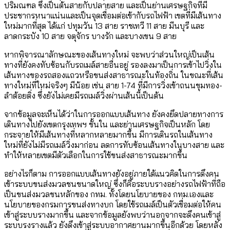
ปริมณฑล ซึ่งเป็นต้นสายกับปลายสาย และเป็นย่านเศรษฐกิจที่มี
ประชากรหนาแน่นและเป็นจุดเชื่อมต่อเข้ากับรถไฟฟ้า เขตที่มีเส้นทาง
ใหม่มากที่สุด ได้แก่ ปทุมวัน 13 สาย ราชเทวี 11 สาย มีนบุรี และ
ลาดกระบัง 10 สาย จตุจักร บางรัก และบางเขน 9 สาย
หากพิจารณาลักษณะของเส้นทางใหม่ จะพบว่าส่วนใหญ่เป็นเส้น
ทางที่ยังคงทับซ้อนกับรถเมล์สายอื่นอยู่ รองลงมาเป็นการเข้าไปวิ่งใน
เส้นทางของรถสองแถวหรือขนส่งสาธารณะในท้องถิ่น ในขณะที่เส้น
ทางใหม่ที่ใหม่จริงๆ มีน้อย เช่น สาย 1-74 ที่มีการวิ่งเข้าถนนขุมทอง-
ลำต้อยติ่ง ซึ่งยังไม่เคยมีรถเมล์วิ่งผ่านเส้นนี้เป็นต้น
จากข้อมูลจะเห็นได้ว่าในการออกแบบเส้นทาง ยังคงยึดปลายทางการ
เดินทางไปยังเขตกรุงเทพฯ ชั้นใน และย่านเศรษฐกิจเป็นหลัก โดย
กระจายให้มีเส้นทางที่หลากหลายมากขึ้น มีการเดินรถในเส้นทาง
ใหม่ที่ยังไม่มีรถเมล์วิ่งมาก่อน ลดการทับซ้อนเส้นทางในบางสาย และ
ทำให้หลายเขตมีตัวเลือกในการใช้ขนส่งสาธารณะมากขึ้น
อย่างไรก็ตาม การออกแบบเส้นทางยังอยู่ภายใต้แนวคิดในการดึงคน
เข้าระบบขนส่งมวลชนขนาดใหญ่ ซึ่งก็คือระบบรางอย่างรถไฟฟ้าที่ถือ
เป็นขนส่งมวลชนหลักของ กทม. ทั้งโดยนโยบายของ กทม.เองและ
นโยบายของกรมการขนส่งทางบก โดยใช้รถเมล์เป็นตัวเชื่อมต่อให้คน
เข้าสู่ระบบรางมากขึ้น และจากข้อมูลยังพบว่านอกจากจะดึงคนเข้าสู่
ระบบรงรางแล้ว ยังดึงเข้าสู่ระบบอากาศยานมากขึ้นอีกด้วย โดยหลัง