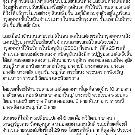
ซึ่งมีทั้งการเพิ่มเส้นทางใหม่ ปรับเปลี่ยนเส้นทาง และเส้นทางเดิมที่ยัง
วิ่งอยู่ที่รอการปรับเปลี่ยนหรือยุติการเดินรถ ทำให้ปริมาณสายรถเมล์
ที่วิ่งให้บริการในเขตต่างๆ ล้วนเพิ่มขึ้น แต่ก็ยังกระจุกตัวอยู่ในบริเวณ
กรุงเทพฯ ชั้นในเป็นจำนวนมาก ในขณะที่กรุงเทพฯ ชั้นนอกนั้นมีการ
เพิ่มขึ้นเพียงเล็กน้อย
และเมื่อนำจำนวนสายรถเมล์ในอนาคตในแต่ละเขตในกรุงเทพฯ หลัง
แผนปฏิรูป มาเปรียบเทียบกับจำนวนสายรถเมล์ในแต่ละเขตใน
กรุงเทพฯ ที่ให้บริการในปัจจุบัน (2566) ก็จะพบว่า มีถึง 25 เขตที่
จำนวนสายรถเมล์จะลดลงจากปัจจุบันหลังมีการปฏิรูปรถเมล์เสร็จสิ้น
ได้แก่ คลองเตย คลองสาน คันนายาว จตุจักร จอมทอง ดอนเมือง ดุสิต
ธนบุรี บางกอกน้อย บางกอกใหญ่ บางกะปิ บางคอแหลม บางแค
บางซื่อ บางพลัด ปทุมวัน พญาไท พระโขนง พระนคร ภาษีเจริญ
ยานนาวา ราชเทวี วัฒนา และห้วยขวาง
โดยเขตที่จะมีจำนวนสายรถเมล์ลดลงมากที่สุดคือ จตุจักร 10 สาย ตาม
มาด้วย จอมทอง 9 สาย บางกอกใหญ่ บางกะปิ พระโขนง พระนคร
วัฒนา และห้วยขวาง 7 สาย คลองเตย 6 สาย คันนายาว ราชเทวี
บางพลัด และพญาไท 5 สาย
ส่วนเขตที่ไม่มีการเปลี่ยนแปลงมี 6 เขต คือ ทวีวัฒนา บางนา
ราษฎร์บูรณะ วังทองหลาง หนองแขม และหลักสี่ ขณะที่เขตที่จะมี
จำนวนสายรถเมล์เพิ่มขึ้นมี 29 เขต โดยเขตที่เพิ่มมากที่สุด คือ ประเวศ