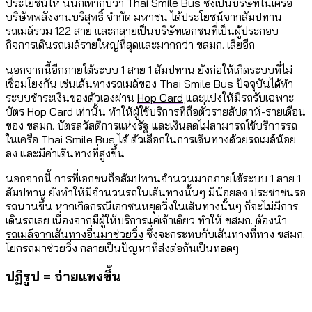
ประโยชน์ให้ นั่นก็เท่ากับว่า Thai Smile Bus ซึ่งเป็นบริษัทในเครือ
บริษัทพลังงานบริสุทธิ์ จำกัด มหาชน ได้ประโยชน์จากสัมปทาน
รถเมล์รวม 122 สาย และกลายเป็นบริษัทเอกชนที่เป็นผู้ประกอบ
กิจการเดินรถเมล์รายใหญ่ที่สุดและมากกว่า ขสมก. เสียอีก
นอกจากนี้อีกภายใต้ระบบ 1 สาย 1 สัมปทาน ยังก่อให้เกิดระบบที่ไม่
เชื่อมโยงกัน เช่นเส้นทางรถเมล์ของ Thai Smile Bus ปัจจุบันได้ทำ
ระบบชำระเงินของตัวเองผ่าน
Hop Card
และแบ่งให้มีรถรับเฉพาะ
บัตร Hop Card เท่านั้น ทำให้ผู้ใช้บริการที่ถือตั๋วรายสัปดาห์-รายเดือน
ของ ขสมก. บัตรสวัสดิการแห่งรัฐ และเงินสดไม่สามารถใช้บริการรถ
ในเครือ Thai Smile Bus ได้ ตัวเลือกในการเดินทางด้วยรถเมล์น้อย
ลง และมีค่าเดินทางที่สูงขึ้น
นอกจากนี้ การที่เอกชนถือสัมปทานจำนวนมากภายใต้ระบบ 1 สาย 1
สัมปทาน ยังทำให้มีจำนวนรถในเส้นทางนั้นๆ มีน้อยลง ประชาชนรอ
รถนานขึ้น หากเกิดกรณีเอกชนหยุดวิ่งในเส้นทางนั้นๆ ก็จะไม่มีการ
เดินรถเลย เนื่องจากมีผู้ให้บริการแค่เจ้าเดียว ทำให้ ขสมก. ต้องนำ
รถเมล์จากเส้นทางอื่นมาช่วยวิ่ง
ซึ่งจะกระทบกับเส้นทางที่ทาง ขสมก.
โยกรถมาช่วยวิ่ง กลายเป็นปัญหาที่ส่งต่อกันเป็นทอดๆ
ปฏิรูป = จ่ายแพงขึ้น