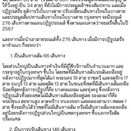
ให้วิ่งอยู่ เป็น 34 สาย) ที่ยังไม่มีการประมูลเจ้าของสัมปทาน และเมื่อ
ปฏิรูปเสร็จ ยุติการวิ่งในบางสาย ปรับเปลี่ยนเส้นทางใหม่ในบางสาย
และประมูลสัมปทานเส้นทางใหม่ในบางสาย กรุงเทพฯ จะมีรถเมล์
276 เส้นทางตามแผนปฏิรูปรถเมล์ ซึ่งตามแผนคาดว่าจะเสร็จสิ้นในปี
2567
และหากเมื่อนำเอาสายรถเมล์ทั้ง 276 เส้นทาง เมื่อมีการปฏิรูปเสร็จ
มาจำแนก ก็จะพบว่า
เป็นเส้นทางเดิม 66 เส้นทาง
โดยส่วนใหญ่เป็นเส้นทางทำเงินที่มีผู้ใช้บริการเป็นจำนวนมาก และ
กระจุกอยู่ในกรุงเทพฯ ชั้นใน โดยเขตที่มีเส้นทางเดินรถเดิมเหลืออยู่
หลังการปฏิรูปมากที่สุดได้แก่ พระนคร 19 สาย ราชเทวี และจตุจักร 17
สาย ธนบุรี 13 สาย และดุสิต 13 สาย ในขณะที่เขตที่มีเส้นทางเดิมเหลือ
น้อยที่สุดหลังการปฏิรูปก็คือ บางคอแหลม และทุ่งครุ ซึ่งหลังการ
ปฏิรูปแล้วทั้งสองเขตไม่มีเส้นทางเดิมเหลืออยู่เลย รองลงมาก็คือ
พระโขนง สะพานสูง ลาดพร้าว หนองจอก และคลองสามวา เขตละ 1
สาย ซึ่งจะเห็นได้ว่าเขตที่ไม่มีเส้นทางเดิม หรือมีเส้นทางเดิมหลงเหลือ
อยู่น้อยหลังการปฏิรูปส่วนใหญ่เป็นเขตกรุงเทพฯ ชั้นนอกหรือติด
ปริมณฑล
เป็นการปรับเส้นทาง 146 เส้นทาง