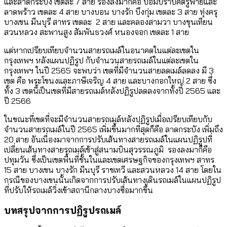
และลาดกระบัง เขตละ 7 สาย รองลงมาก็คือ ป้อมปราบศัตรูพ่ายและ
ลาดพร้าว เขตละ 4 สาย บางบอน บางรัก บึงกุ่ม เขตละ 3 สาย ทุ่งครุ
บางเขน มีนบุรี สาทร เขตละ 2 สาย และคลองสามวา บางขุนเทียน
สวนหลวง สะพานสูง สัมพันธวงศ์ หนองจอก เขตละ 1 สาย
แต่หากเปรียบเทียบจำนวนสายรถเมล์ในอนาคตในแต่ละเขตใน
กรุงเทพฯ หลังแผนปฏิรูป กับจำนวนสายรถเมล์ในแต่ละเขตใน
กรุงเทพฯ ในปี 2565 จะพบว่า เขตที่มีจำนวนสายลดเมล์ลดลง มี 3
เขต คือ พระโขนงและภาษีเจริญ 4 สาย และบางกอกใหญ่ 2 สาย ซึ่ง
ทั้ง 3 เขตนี้เป็นเขตที่มีสายรถเมล์หลังปฏิรูปลดลงจากทั้งปี 2565 และ
ปี 2566
ในขณะที่เขตที่จะมีจำนวนสายรถเมล์หลังปฏิรูปเมื่อเปรียบเทียบกับ
จำนวนสายรถเมล์ในปี 2565 เพิ่มขึ้นมากที่สุดก็คือ ลาดกระบัง เพิ่มถึง
20 สาย อันเนื่องมาจากการปรับเส้นทางสายรถเมล์ในแผนปฏิรูปที่
เปลี่ยนเส้นทางสายรถเมล์เข้าสู่สนามบินสุวรรณภูมิ รองลงมาก็คือ
ปทุมวัน ซึ่งเป็นเขตพื้นที่ชั้นในและเขตเศรษฐกิจของกรุงเทพฯ สาทร
15 สาย บางเขน บางรัก มีนบุรี ราชเทวี และสวนหลวง 14 สาย โดยใน
กรณีของบางเขนนั้นเกิดจากการปรับเส้นทางเดินรถเมล์ในแผนปฏิรูป
ที่ปรับให้รถเมล์วิ่งเข้าสถานีกลางบางซื่อมากขึ้น
บทสรุปจากการปฏิรูปรถเมล์