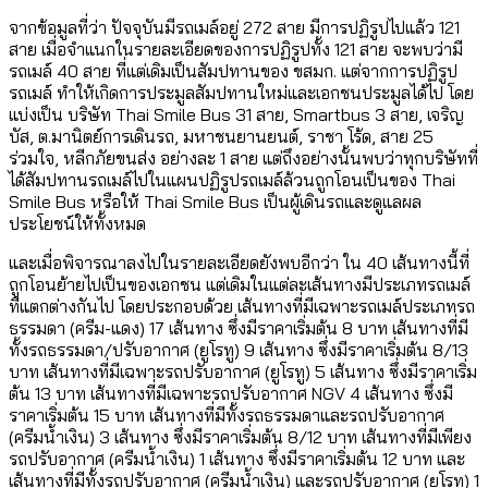
จากข้อมูลที่ว่า ปัจจุบันมีรถเมล์อยู่ 272 สาย มีการปฏิรูปไปแล้ว 121
สาย เมื่อจำแนกในรายละเอียดของการปฏิรูปทั้ง 121 สาย จะพบว่ามี
รถเมล์ 40 สาย ที่แต่เดิมเป็นสัมปทานของ ขสมก. แต่จากการปฏิรูป
รถเมล์ ทำให้เกิดการประมูลสัมปทานใหม่และเอกชนประมูลได้ไป โดย
แบ่งเป็น บริษัท Thai Smile Bus 31 สาย, Smartbus 3 สาย, เจริญ
บัส, ต.มานิตย์การเดินรถ, มหาชนยานยนต์, ราชา โร้ด, สาย 25
ร่วมใจ, หลีกภัยขนส่ง อย่างละ 1 สาย แต่ถึงอย่างนั้นพบว่าทุกบริษัทที่
ได้สัมปทานรถเมล์ไปในแผนปฏิรูปรถเมล์ล้วนถูกโอนเป็นของ Thai
Smile Bus หรือให้ Thai Smile Bus เป็นผู้เดินรถและดูแลผล
ประโยชน์ให้ทั้งหมด
และเมื่อพิจารณาลงไปในรายละเอียดยังพบอีกว่า ใน 40 เส้นทางนี้ที่
ถูกโอนย้ายไปเป็นของเอกชน แต่เดิมในแต่ละเส้นทางมีประเภทรถเมล์
ที่แตกต่างกันไป โดยประกอบด้วย เส้นทางที่มีเฉพาะรถเมล์ประเภทรถ
ธรรมดา (ครีม-แดง) 17 เส้นทาง ซึ่งมีราคาเริ่มต้น 8 บาท เส้นทางที่มี
ทั้งรถธรรมดา/ปรับอากาศ (ยูโรทู) 9 เส้นทาง ซึ่งมีราคาเริ่มต้น 8/13
บาท เส้นทางที่มีเฉพาะรถปรับอากาศ (ยูโรทู) 5 เส้นทาง ซึ่งมีราคาเริ่ม
ต้น 13 บาท เส้นทางที่มีเฉพาะรถปรับอากาศ NGV 4 เส้นทาง ซึ่งมี
ราคาเริ่มต้น 15 บาท เส้นทางที่มีทั้งรถธรรมดาและรถปรับอากาศ
(ครีมน้ำเงิน) 3 เส้นทาง ซึ่งมีราคาเริ่มต้น 8/12 บาท เส้นทางที่มีเพียง
รถปรับอากาศ (ครีมน้ำเงิน) 1 เส้นทาง ซึ่งมีราคาเริ่มต้น 12 บาท และ
เส้นทางที่มีทั้งรถปรับอากาศ (ครีมน้ำเงิน) และรถปรับอากาศ (ยูโรทู) 1