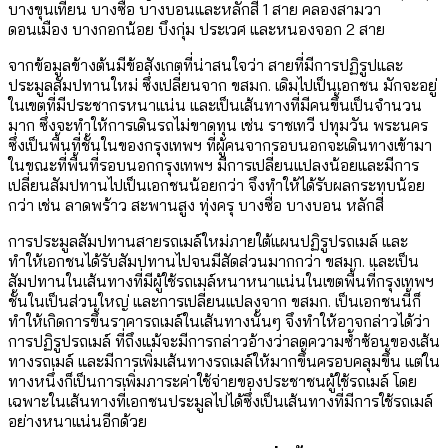
บางขุนเทียน บางซื่อ บางบอนและหลักสี่ 1 สาย คลองสามวา
ดอนเมือง บางกอกน้อย บึงกุ่ม ประเวศ และหนองจอก 2 สาย
จากข้อมูลข้างต้นมีข้อสังเกตที่น่าสนใจว่า สายที่มีการปฏิรูปและ
ประมูลสัมปทานใหม่ ซึ่งเปลี่ยนจาก ขสมก. เดิมไปเป็นเอกชน มักจะอยู่
ในเขตที่มีประชากรหนาแน่น และเป็นเส้นทางที่มีคนขึ้นเป็นจำนวน
มาก ซึ่งจะทำให้การเดินรถไม่ขาดทุน เช่น ราชเทวี ปทุมวัน พระนคร
ซึ่งเป็นพื้นที่ชั้นในของกรุงเทพฯ ที่ผู้คนจากรอบนอกจะเดินทางเข้ามา
ในขณะที่พื้นที่รอบนอกกรุงเทพฯ มีการเปลี่ยนแปลงน้อยและมีการ
เปลี่ยนสัมปทานไปเป็นเอกชนน้อยกว่า จึงทำให้ได้รับผลกระทบน้อย
กว่า เช่น ลาดพร้าว สะพานสูง ทุ่งครุ บางซื่อ บางบอน หลักสี่
การประมูลสัมปทานสายรถเมล์ใหม่ภายใต้แผนปฏิรูปรถเมล์ และ
ทำให้เอกชนได้รับสัมปทานไปจนมีสัดส่วนมากกว่า ขสมก. และเป็น
สัมปทานในเส้นทางที่มีผู้ใช้รถเมล์หนาหนาแน่นในเขตพื้นที่กรุงเทพฯ
ชั้นในเป็นส่วนใหญ่ และการเปลี่ยนแปลงจาก ขสมก. เป็นเอกชนนี้ก็
ทำให้เกิดการขึ้นราคารถเมล์ในเส้นทางนั้นๆ จึงทำให้อาจกล่าวได้ว่า
การปฏิรูปรถเมล์ ที่ถึงแม้จะมีการกล่าวอ้างว่าลดความซ้ำซ้อนของเส้น
ทางรถเมล์ และมีการเพิ่มเส้นทางรถเมล์ให้มากขึ้นครอบคลุมขึ้น แต่ใน
ทางหนึ่งก็เป็นการเพิ่มภาระค่าใช้จ่ายของประชาชนผู้ใช้รถเมล์ โดย
เฉพาะในเส้นทางที่เอกชนประมูลไปได้ซึ่งเป็นเส้นทางที่มีการใช้รถเมล์
อย่างหนาแน่นอีกด้วย