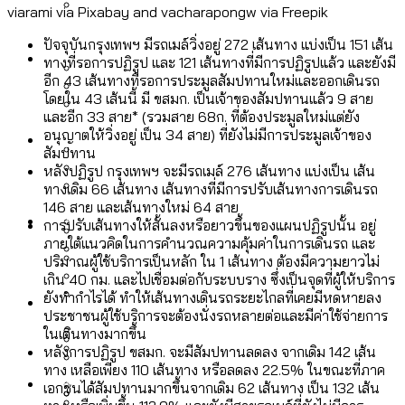
viarami via Pixabay and vacharapongw via Freepik
ลัดวงจรมากที่สุด
เมื่อแยกท่องเที่ยวออกจากกีฬา กระทรวง
โลกใบเดียว สิทธิไม่เท่ากัน: กฎหมายการ
ปัจจุบันกรุงเทพฯ มีรถเมล์วิ่งอยู่ 272 เส้นทาง แบ่งเป็น 151 เส้น
Economy
ใหม่จะมีงบฯ ประมาณเท่าไร
ทางที่รอการปฏิรูป และ 121 เส้นทางที่มีการปฏิรูปแล้ว และยังมี
รับรองเพศของ Transgender ทั่วโลก
อีก 43 เส้นทางที่รอการประมูลสัมปทานใหม่และออกเดินรถ
ประเทศไหนทำได้บ้าง?
โดยใน 43 เส้นนี้ มี ขสมก. เป็นเจ้าของสัมปทานแล้ว 9 สาย
สวนสาธารณะและพื้นที่สีเขียวใน กทม. เพิ่ม
และอีก 33 สาย* (รวมสาย 68ก. ที่ต้องประมูลใหม่แต่ยัง
เมกะโปรเจ็กต์ของ กทม. ในช่วงที่มีการใช้
Future
ขึ้นและเข้าถึงได้มากน้อยแค่ไหน
อนุญาตให้วิ่งอยู่ เป็น 34 สาย) ที่ยังไม่มีการประมูลเจ้าของ
สมุดจดการบ้าน ส.ก. 2569 : แต่ละเขตมี
งบคาบเกี่ยวในยุคชัชชาติ มีอะไร ใช้งบแค่
สัมปทาน
ปัญหาอะไรที่ ส.ก. ต้องทำการบ้าน
หลังปฏิรูป กรุงเทพฯ จะมีรถเมล์ 276 เส้นทาง แบ่งเป็น เส้น
ไหน
สำรวจ Hate Speech ที่ถูกผลิตซ้ำผ่าน
ทางเดิม 66 เส้นทาง เส้นทางที่มีการปรับเส้นทางการเดินรถ
สังคมผู้สูงอายุไทย [ข้อมูลดิบ]
146 สาย และเส้นทางใหม่ 64 สาย
Database
วิดีโอ AI ในช่วงความขัดแย้งไทย-กัมพูชา
ขยะมูลฝอย 2568 [ข้อมูลดิบ]
การปรับเส้นทางให้สั้นลงหรือยาวขึ้นของแผนปฏิรูปนั้น อยู่
[ข้อมูลดิบ]
ภายใต้แนวคิดในการคำนวณความคุ้มค่าในการเดินรถ และ
Vote62 ขอบคุณประชาชนที่ร่วม
ปริมาณผู้ใช้บริการเป็นหลัก ใน 1 เส้นทาง ต้องมีความยาวไม่
ค่าฝุ่นในกรุงเทพฯ 2025 เทียบกับจำนวน
เกิน 40 กม. และไปเชื่อมต่อกับระบบราง ซึ่งเป็นจุดที่ผู้ให้บริการ
สังเกตการณ์การเลือกตั้งชวนคุยกันถึงบท
สังคมผู้สูงอายุไทย [ข้อมูลดิบ]
Project
ควันบุหรี่ที่เข้าปอด [ข้อมูลดิบ]
สำรวจสังคมผู้สูงอายุไทย : 6 จังหวัดเป็น
ยังทำกำไรได้ ทำให้เส้นทางเดินรถระยะไกลที่เคยมีหดหายลง
เรียนที่เราได้รับจากเลือกตั้ง กรุงเทพฯ –
ขยะของคน กทม. ที่ยังถูกนำไปทิ้งที่
ประชาชนผู้ใช้บริการจะต้องนั่งรถหลายต่อและมีค่าใช้จ่ายการ
สังคมสูงวัยระดับสุดยอด และ 64 จังหวัดที่
Bangkok Index
ความเกลียดชังที่ขายได้ : สำรวจ Hate
ในเดินทางมากขึ้น
พัทยา
ฉะเชิงเทรา นครปฐม และล่าสุดที่กาญจนบุรี
ตายมากกว่าเกิด
Bangkok Index 2022
หลังการปฏิรูป ขสมก. จะมีสัมปทานลดลง จากเดิม 142 เส้น
Speech ที่ถูกผลิตซ้ำผ่านวิดีโอ AI ในช่วง
ทาง เหลือเพียง 110 เส้นทาง หรือลดลง 22.5% ในขณะที่ภาค
About Us
สำรวจเหตุไฟไหม้ในกรุงเทพฯ 2568
DEMO Thailand
ความขัดแย้งไทย-กัมพูชา
สำรวจเศรษฐกิจในกรุงเทพฯ ผ่าน
เอกชนได้สัมปทานมากขึ้นจากเดิม 62 เส้นทาง เป็น 132 เส้น