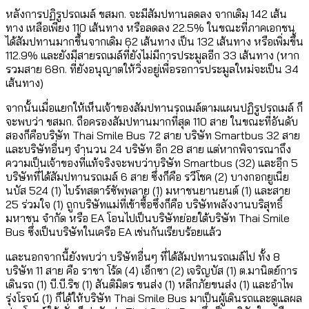
หลังการปฏิรูปรถเมล์ ขสมก. จะมีสัมปทานลดลง จากเดิม 142 เส้น
ทาง เหลือเพียง 110 เส้นทาง หรือลดลง 22.5% ในขณะที่ภาคเอกชน
ได้สัมปทานมากขึ้นจากเดิม 62 เส้นทาง เป็น 132 เส้นทาง หรือเพิ่มขึ้น
112.9% และยังมีสายรถเมล์ที่ยังไม่มีการประมูลอีก 33 เส้นทาง (หาก
รวมสาย 68ก. ที่ยังอนุญาตให้วิ่งอยู่เพื่อรอการประมูลใหม่จะเป็น 34
เส้นทาง)
จากนั้นเมื่อแยกให้เห็นเจ้าของสัมปทานรถเมล์ตามแผนปฏิรูปรถเมล์ ก็
จะพบว่า ขสมก. ถือครองสัมปทานมากที่สุด 110 สาย ในขณะที่อันดับ
สองก็คือบริษัท Thai Smile Bus 72 สาย บริษัท Smartbus 32 สาย
และบริษัทอื่นๆ จำนวน 24 บริษัท อีก 28 สาย แต่หากพิจารณาถึง
ความเป็นเจ้าของที่แท้จริงจะพบว่าบริษัท Smartbus (32) และอีก 5
บริษัทที่ได้สัมปทานรถเมล์ 6 สาย ซึ่งก็คือ รวีโชค (2) บางกอกยูเนี่ย
นบัส 524 (1) ไบร์ทสตาร์ซัพพลาย (1) มหาชนยานยนต์ (1) และสาย
25 ร่วมใจ (1) ถูกบริษัทแม่ที่เข้าซื้อซึ่งก็คือ บริษัทพลังงานบริสุทธิ์
มหาชน จำกัด หรือ EA โอนไปเป็นบริษัทย่อยใต้บริษัท Thai Smile
Bus ซึ่งเป็นบริษัทในเครือ EA เช่นกันเรียบร้อยแล้ว
และนอกจากนี้ยังพบว่า บริษัทอื่นๆ ที่ได้สัมปทานรถเมล์ไป ทั้ง 8
บริษัท 11 สาย คือ ราชา โร้ด (4) เอ็กซา (2) เจริญบัส (1) ต.มานิตย์การ
เดินรถ (1) บี.บี.ริช (1) สันติมิตร ขนส่ง (1) หลีกภัยขนส่ง (1) และอำไพ
รุ่งโรจน์ (1) ก็ได้ให้บริษัท Thai Smile Bus มาเป็นผู้เดินรถและดูแลผล