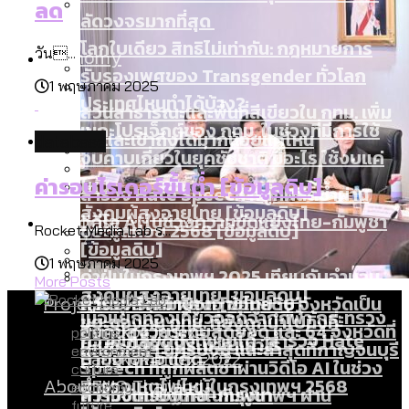
ลด
ลัดวงจรมากที่สุด
โลกใบเดียว สิทธิไม่เท่ากัน: กฎหมายการ
Economy
วัน...
รับรองเพศของ Transgender ทั่วโลก
1 พฤษภาคม 2025
ประเทศไหนทำได้บ้าง?
สวนสาธารณะและพื้นที่สีเขียวใน กทม. เพิ่ม
เมกะโปรเจ็กต์ของ กทม. ในช่วงที่มีการใช้
Future
ขึ้นและเข้าถึงได้มากน้อยแค่ไหน
database
งบคาบเกี่ยวในยุคชัชชาติ มีอะไร ใช้งบแค่
ค่ารอบไรเดอร์ขั้นต่ำ [ข้อมูลดิบ]
ไหน
สำรวจ Hate Speech ที่ถูกผลิตซ้ำผ่าน
สังคมผู้สูงอายุไทย [ข้อมูลดิบ]
Database
วิดีโอ AI ในช่วงความขัดแย้งไทย-กัมพูชา
ขยะมูลฝอย 2568 [ข้อมูลดิบ]
Rocket Media Lab ร...
[ข้อมูลดิบ]
1 พฤษภาคม 2025
ค่าฝุ่นในกรุงเทพฯ 2025 เทียบกับจำนวน
More Posts
สังคมผู้สูงอายุไทย [ข้อมูลดิบ]
Project
ควันบุหรี่ที่เข้าปอด [ข้อมูลดิบ]
สำรวจสังคมผู้สูงอายุไทย : 6 จังหวัดเป็น
เมื่อแยกท่องเที่ยวออกจากกีฬา กระทรวง
ขยะของคน กทม. ที่ยังถูกนำไปทิ้งที่
สังคมสูงวัยระดับสุดยอด และ 64 จังหวัดที่
Bangkok Index
politics
ความเกลียดชังที่ขายได้ : สำรวจ Hate
ใหม่จะมีงบฯ ประมาณเท่าไร
ฉะเชิงเทรา นครปฐม และล่าสุดที่กาญจนบุรี
environment
ตายมากกว่าเกิด
Bangkok Index 2022
Speech ที่ถูกผลิตซ้ำผ่านวิดีโอ AI ในช่วง
culture
About Us
สำรวจเหตุไฟไหม้ในกรุงเทพฯ 2568
DEMO Thailand
economy
ความขัดแย้งไทย-กัมพูชา
สำรวจเศรษฐกิจในกรุงเทพฯ ผ่าน
future