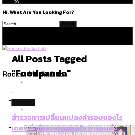
Hi, What Are You Looking For?
All Posts Tagged
"foodpanda"
Politics
Rocket Media Lab
สำรวจร่างงบปี 70 ของ กทม. สำนักการ
Environment
economy
จราจรฯ เพิ่ม 150% มีเพียง 5 เขตที่งบเพิ่ม
โดยเขตจตุจักรสูงสุด
สำรวจการเปลี่ยนแปลงค่ารอบของไร
สำรวจเหตุไฟไหม้ในกรุงเทพฯ ส่วนใหญ่มา
Culture
เดอร์ ยิ่งทำงานนานเท่าไร ค่ารอบยิ่ง
จากไฟฟ้าลัดวงจร เขตจตุจักรเกิดไฟฟ้า