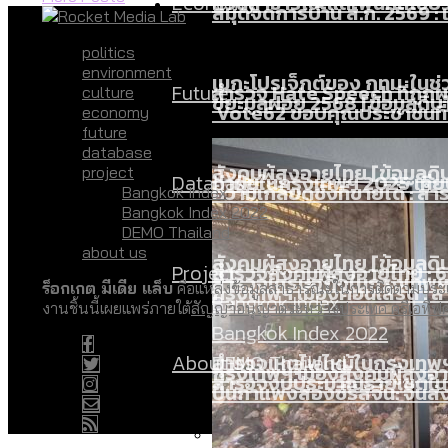
Economy
สวนสาธารณะและพื้นที่สีเขียว
สมุดจดการบ้าน ส.ก. 2569 : 
politics
environment
เมกะโปรเจ็กต์ของ กทม. ในช่ว
Future
สำรวจ Hate Speech ที่ถูกผล
culture
ขยะมูลฝอย 2568 [ข้อมูลดิบ
Vote62 ขอบคุณประชาชนที่ร่ว
economy
future
database
สังคมผู้สูงอายุไทย [ข้อมูลดิ
project
Database
ค่าฝุ่นในกรุงเทพฯ 2025 เทียบ
ความเกลียดชังที่ขายได้ : ส
Bangkok Index
กทม. มีอำนาจแค่ไหน ในการแก
Bangkok Index 2022
DEMO Thailand
about us
สังคมผู้สูงอายุไทย [ข้อมูลดิ
Project
สำรวจสังคมผู้สูงอายุไทย : 6
สำรวจเศรษฐกิจในกรุงเทพฯ
กรุงเทพฯ เมืองคอนเสิร์ต :
ร็อกเกต มีเดีย แล็บ
คือแหล่งข้อมูลสาธารณะในการติดตามประเด
Bangkok Index
งานชิ้นนี้เผยแพร่ภายใต้
สัญญาอนุญาตระหว่างประเทศ ครีเอทีฟ
Bangkok Index 2022
About Us
สำรวจเหตุไฟไหม้ในกรุงเทพฯ
DEMO Thailand
กรุงเทพฯ เมืองสังคมผู้สูงอาย
สำรวจงบประมาณรายเขตในก
ปีนกำแพงส่องซีรีส์จีน: จี