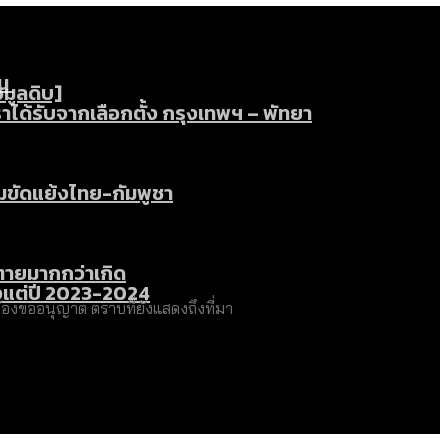
หน
อมูลดิบ]
ได้รับจากเลือกตั้ง กรุงเทพฯ – พัทยา
ามขัดแย้งไทย-กัมพูชา
่ตายมากกว่าเกิด
้งแต่ปี 2023-2024
องขออนุญาต ตราบที่ยังแสดงถึงที่มา