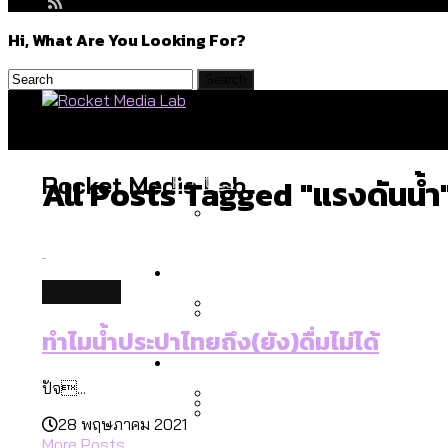
Hi, What Are You Looking For?
Politics
Rocket Media Lab
All Posts Tagged "แรงดันน้ำ
สำรวจร่างงบปี 70 ของ กทม. 
Environment
economy
ทำไมน้ำประปาไทยถึง(ยัง)ดื่มไม่ได้
สำรวจเหตุไฟไหม้ในกรุงเทพฯ
Culture
เมื่อแยกท่องเที่ยวออกจากก
ปัจ...
28 พฤษภาคม 2021
โลกใบเดียว สิทธิไม่เท่ากั
More Posts