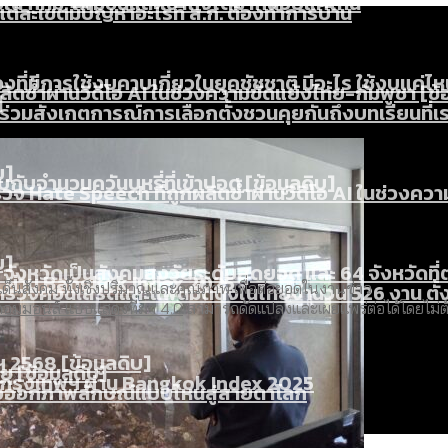
ใน กทม. เพิ่มขึ้นและเข้าถึงได้มากน้อยแค่ไหน
แต่ละเขตมีปัญหาอะไรที่ ส.ก. ต้องทำการบ้าน
งที่มีการใช้งบคาบเกี่ยวในยุคชัชชาติ มีอะไร ใช้งบแค่ไ
ิตซ้ำผ่านวิดีโอ AI ในช่วงความขัดแย้งไทย-กัมพูชา [ข้
]
มสังเกตการณ์การเลือกตั้งชวนคุยกันถึงบทเรียนที่เรา
บ]
กับจำนวนควันบุหรี่ที่เข้าปอด [ข้อมูลดิบ]
ำรวจ Hate Speech ที่ถูกผลิตซ้ำผ่านวิดีโอ AI ในช่วงคว
้ปัญหาให้คนที่อาศัยอยู่ในกรุงเทพฯ
บ]
 จังหวัดเป็นสังคมสูงวัยระดับสุดยอด และ 64 จังหวัดที
 ผ่าน Bangkok Index 2025
 สำรวจคอนเสิร์ตและแฟนมีตติ้งในไทยจำนวน 526 งาน ตั
็นสังคม ทั้งเชิงปริมาณและคุณภาพ เพื่อต่อยอดในงานข่าว
คอมมอนส์ แบบแสดงที่มา 4.0
สามารถดัดแปลงและเผยแพร่ต่อได้โดยไม่ต้
 2568 [ข้อมูลดิบ]
ุ [ข้อมูลดิบ]
รุงเทพฯ ผ่าน Bangkok Index 2025
นส่งออกภาพลักษณ์แบบไหนสู่สายตาโลก