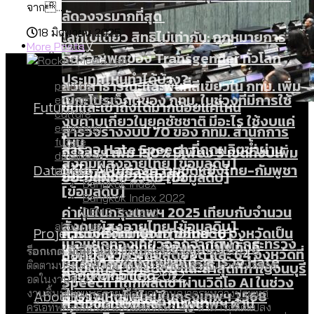
จาก...
ลัดวงจรมากที่สุด
18 มิถุนายน 2025
โลกใบเดียว สิทธิไม่เท่ากัน: กฎหมายการ
Economy
More Posts
รับรองเพศของ Transgender ทั่วโลก
ประเทศไหนทำได้บ้าง?
สวนสาธารณะและพื้นที่สีเขียวใน กทม. เพิ่ม
politics
เมกะโปรเจ็กต์ของ กทม. ในช่วงที่มีการใช้
environment
Future
ขึ้นและเข้าถึงได้มากน้อยแค่ไหน
culture
งบคาบเกี่ยวในยุคชัชชาติ มีอะไร ใช้งบแค่
economy
สำรวจร่างงบปี 70 ของ กทม. สำนักการ
ไหน
future
สำรวจ Hate Speech ที่ถูกผลิตซ้ำผ่าน
จราจรฯ เพิ่ม 150% มีเพียง 5 เขตที่งบเพิ่ม
database
สังคมผู้สูงอายุไทย [ข้อมูลดิบ]
Database
วิดีโอ AI ในช่วงความขัดแย้งไทย-กัมพูชา
project
โดยเขตจตุจักรสูงสุด
ขยะมูลฝอย 2568 [ข้อมูลดิบ]
Bangkok Index
[ข้อมูลดิบ]
Bangkok Index 2022
ค่าฝุ่นในกรุงเทพฯ 2025 เทียบกับจำนวน
DEMO Thailand
สังคมผู้สูงอายุไทย [ข้อมูลดิบ]
about us
Project
ควันบุหรี่ที่เข้าปอด [ข้อมูลดิบ]
สำรวจสังคมผู้สูงอายุไทย : 6 จังหวัดเป็น
เมื่อแยกท่องเที่ยวออกจากกีฬา กระทรวง
ขยะของคน กทม. ที่ยังถูกนำไปทิ้งที่
สังคมสูงวัยระดับสุดยอด และ 64 จังหวัดที่
Bangkok Index
ร็อกเกต มีเดีย แล็บ
คือแหล่งข้อมูลสาธารณะในการ
ความเกลียดชังที่ขายได้ : สำรวจ Hate
ใหม่จะมีงบฯ ประมาณเท่าไร
ฉะเชิงเทรา นครปฐม และล่าสุดที่กาญจนบุรี
ติดตามประเด็นสังคม ทั้งเชิงปริมาณและคุณภาพ เพื่อต่อย
ตายมากกว่าเกิด
Bangkok Index 2022
Speech ที่ถูกผลิตซ้ำผ่านวิดีโอ AI ในช่วง
อดในงานข่าว
About Us
สำรวจเหตุไฟไหม้ในกรุงเทพฯ 2568
DEMO Thailand
งานชิ้นนี้เผยแพร่ภายใต้
สัญญาอนุญาตระหว่างประเทศ
ความขัดแย้งไทย-กัมพูชา
สำรวจเศรษฐกิจในกรุงเทพฯ ผ่าน
ครีเอทีฟคอมมอนส์ แบบแสดงที่มา 4.0
สามารถดัดแปลง