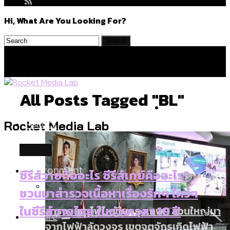
Hi, What Are You Looking For?
All Posts Tagged "ฺBL"
Politics
Rocket Media Lab
culture
Environment
ซีรีส์วายคืออะไร ซีรีส์เกย์คืออะไร?
ชวนมาสำรวจเนื้อหาเรื่องรักๆ ใคร่ๆ
ในซีรีส์วายไทย ในช่วงเวลา 10 ปี
สำรวจเหตุไฟไหม้ในกรุงเทพฯ ส่วนใหญ่มา
Culture
จากไฟฟ้าลัดวงจร เขตจตุจักรเกิดไฟฟ้า