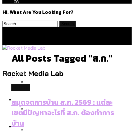
Hi, What Are You Looking For?
All Posts Tagged "ส.ก."
Politics
Rocket Media Lab
politics
สำรวจร่างงบปี 70 ของ กทม. สำนักการ
Environment
สมุดจดการบ้าน ส.ก. 2569 : แต่ละ
จราจรฯ เพิ่ม 150% มีเพียง 5 เขตที่งบเพิ่ม
เขตมีปัญหาอะไรที่ ส.ก. ต้องทำการ
โดยเขตจตุจักรสูงสุด
บ้าน
สำรวจเหตุไฟไหม้ในกรุงเทพฯ ส่วนใหญ่มา
Culture
จากไฟฟ้าลัดวงจร เขตจตุจักรเกิดไฟฟ้า