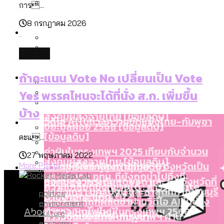
การ...
ลัดวงจรมากที่สุด
เมื่อแยกท่องเที่ยวออกจากกีฬา กระทรวง
8 กรกฎาคม 2026
โลกใบเดียว สิทธิไม่เท่ากัน: กฎหมายการ
Economy
ใหม่จะมีงบฯ ประมาณเท่าไร
รับรองเพศของ Transgender ทั่วโลก
politics
ประเทศไหนทำได้บ้าง?
สวนสาธารณะและพื้นที่สีเขียวใน กทม. เพิ่ม
เมกะโปรเจ็กต์ของ กทม. ในช่วงที่มีการใช้
Future
ขึ้นและเข้าถึงได้มากน้อยแค่ไหน
ถ้าคะแนน Vote No เปลี่ยนเป็น Vote
สมุดจดการบ้าน ส.ก. 2569 : แต่ละเขตมี
งบคาบเกี่ยวในยุคชัชชาติ มีอะไร ใช้งบแค่
Yes พรรคไหนจะได้ที่นั่ง ส.ก. เพิ่มขึ้น
ปัญหาอะไรที่ ส.ก. ต้องทำการบ้าน
ไหน
สำรวจ Hate Speech ที่ถูกผลิตซ้ำผ่าน
บ้าง
สังคมผู้สูงอายุไทย [ข้อมูลดิบ]
Database
วิดีโอ AI ในช่วงความขัดแย้งไทย-กัมพูชา
ขยะมูลฝอย 2568 [ข้อมูลดิบ]
[ข้อมูลดิบ]
คะแ...
ค่าฝุ่นในกรุงเทพฯ 2025 เทียบกับจำนวน
27 พฤษภาคม 2022
สังคมผู้สูงอายุไทย [ข้อมูลดิบ]
Project
ควันบุหรี่ที่เข้าปอด [ข้อมูลดิบ]
สำรวจสังคมผู้สูงอายุไทย : 6 จังหวัดเป็น
More Posts
ขยะของคน กทม. ที่ยังถูกนำไปทิ้งที่
สังคมสูงวัยระดับสุดยอด และ 64 จังหวัดที่
Bangkok Index
ความเกลียดชังที่ขายได้ : สำรวจ Hate
ฉะเชิงเทรา นครปฐม และล่าสุดที่กาญจนบุรี
politics
ตายมากกว่าเกิด
Bangkok Index 2022
Speech ที่ถูกผลิตซ้ำผ่านวิดีโอ AI ในช่วง
environment
About Us
สำรวจเหตุไฟไหม้ในกรุงเทพฯ 2568
DEMO Thailand
culture
ความขัดแย้งไทย-กัมพูชา
สำรวจเศรษฐกิจในกรุงเทพฯ ผ่าน
economy