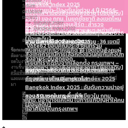
[ข้อมูลดิบ]
Bangkok Index 2025
future
งบระบายน้ำ-ป้องกันน้ำท่วม 4 ปี (2566-
database
กรุงเทพฯ เมืองสังคมผู้สูงอายุ [ข้อมูลดิบ]
project
2569) ของ กทม. ในยุคชัชชาติ ลงเขตไหน
Bangkok Index
กรุงเทพฯ เมืองคอนเสิร์ต : สำรวจ
ทำอะไรบ้าง
Bangkok Index 2022
คำนำหน้านามและกฎหมายสมรสเท่าเทียม
คอนเสิร์ตและแฟนมีตติ้งในไทยจำนวน 526
สำรวจงบประมาณรายเขตในกรุงเทพฯ
DEMO Thailand
[ข้อมูลดิบ]
about us
งาน ตั้งแต่ปี 2023-2024
ผ่าน Bangkok Index 2025
กรุงเทพฯ เมืองสังคมผู้สูงอายุ : 36 เขตมี
Vote62 ขอบคุณประชาชนที่ร่วม
คนตายมากกว่าคนเกิด 18 เขตเป็นสังคมผู้
ร็อกเกต มีเดีย แล็บ
คือแหล่งข้อมูลสาธารณะในการ
สังเกตการณ์การเลือกตั้งชวนคุยกันถึงบท
ติดตามประเด็นสังคม ทั้งเชิงปริมาณและคุณภาพ เพื่อต่อย
สูงอายุระดับสุดยอด
อดในงานข่าว
เรียนที่เราได้รับจากเลือกตั้ง กรุงเทพฯ –
กรุงเทพฯ เมืองสังคมผู้สูงอายุ [ข้อมูลดิบ]
งานชิ้นนี้เผยแพร่ภายใต้
สัญญาอนุญาตระหว่างประเทศ
ปีนกำแพงส่องซีรีส์จีน: จีนส่งออกภาพ
สำรวจรายได้จากการจัดเก็บภาษีใน
พัทยา
ครีเอทีฟคอมมอนส์ แบบแสดงที่มา 4.0
สามารถดัดแปลง
ลักษณ์แบบไหนสู่สายตาโลก
กรุงเทพฯ ผ่าน Bangkok Index 2025
และเผยแพร่ต่อได้โดยไม่ต้องขออนุญาต ตราบที่ยังแสดงถึงที่
มา
Bangkok Index 2025 : อันดับความน่าอยู่
ของ 50 เขตในกรุงเทพฯ
สวนสาธารณะและพื้นที่สีเขียวใน กทม.
กทม. มีอำนาจแค่ไหน ในการแก้ปัญหาให้คน
[ข้อมูลดิบ]
ที่อาศัยอยู่ในกรุงเทพฯ