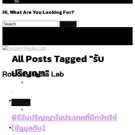
Hi, What Are You Looking For?
All Posts Tagged "รับ
ปริญญา"
Politics
Rocket Media Lab
สำรวจร่างงบปี 70 ของ กทม. สำนักการ
Environment
culture
จราจรฯ เพิ่ม 150% มีเพียง 5 เขตที่งบเพิ่ม
โดยเขตจตุจักรสูงสุด
พิธีรับปริญญาในประเทศที่มีกษัตริย์
สำรวจเหตุไฟไหม้ในกรุงเทพฯ ส่วนใหญ่มา
Culture
[ข้อมูลดิบ]
จากไฟฟ้าลัดวงจร เขตจตุจักรเกิดไฟฟ้า