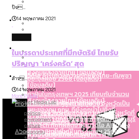
ลัดวงจรมากที่สุด
ปัจ...
เมื่อแยกท่องเที่ยวออกจากกีฬา กระทรวง
โลกใบเดียว สิทธิไม่เท่ากัน: กฎหมายการ
Economy
ใหม่จะมีงบฯ ประมาณเท่าไร
14 พฤษภาคม 2021
รับรองเพศของ Transgender ทั่วโลก
ประเทศไหนทำได้บ้าง?
สวนสาธารณะและพื้นที่สีเขียวใน กทม. เพิ่ม
culture
เมกะโปรเจ็กต์ของ กทม. ในช่วงที่มีการใช้
Future
ขึ้นและเข้าถึงได้มากน้อยแค่ไหน
สมุดจดการบ้าน ส.ก. 2569 : แต่ละเขตมี
ในบรรดาประเทศที่มีกษัตริย์ ไทยรับ
งบคาบเกี่ยวในยุคชัชชาติ มีอะไร ใช้งบแค่
ปัญหาอะไรที่ ส.ก. ต้องทำการบ้าน
ปริญญา ‘เคร่งครัด’ สุด
ไหน
สำรวจ Hate Speech ที่ถูกผลิตซ้ำผ่าน
สังคมผู้สูงอายุไทย [ข้อมูลดิบ]
Database
วิดีโอ AI ในช่วงความขัดแย้งไทย-กัมพูชา
ขยะมูลฝอย 2568 [ข้อมูลดิบ]
สำร...
[ข้อมูลดิบ]
14 พฤษภาคม 2021
ค่าฝุ่นในกรุงเทพฯ 2025 เทียบกับจำนวน
More Posts
สังคมผู้สูงอายุไทย [ข้อมูลดิบ]
Project
ควันบุหรี่ที่เข้าปอด [ข้อมูลดิบ]
สำรวจสังคมผู้สูงอายุไทย : 6 จังหวัดเป็น
ขยะของคน กทม. ที่ยังถูกนำไปทิ้งที่
สังคมสูงวัยระดับสุดยอด และ 64 จังหวัดที่
Bangkok Index
politics
ความเกลียดชังที่ขายได้ : สำรวจ Hate
ฉะเชิงเทรา นครปฐม และล่าสุดที่กาญจนบุรี
environment
ตายมากกว่าเกิด
Bangkok Index 2022
Speech ที่ถูกผลิตซ้ำผ่านวิดีโอ AI ในช่วง
culture
About Us
สำรวจเหตุไฟไหม้ในกรุงเทพฯ 2568
DEMO Thailand
economy
ความขัดแย้งไทย-กัมพูชา
สำรวจเศรษฐกิจในกรุงเทพฯ ผ่าน
future