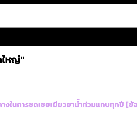
ดใหญ่"
สำนักการจราจรฯ เพิ่ม 150% มีเพียง 5 เขตที่งบเพิ่ม โ
งในการชดเชยเยียวยาน้ำท่วมแทบทุกปี [ข้อ
 ส่วนใหญ่มาจากไฟฟ้าลัดวงจร เขตจตุจักรเกิดไฟฟ้าล
ีฬา กระทรวงใหม่จะมีงบฯ ประมาณเท่าไร
น: กฎหมายการรับรองเพศของ Transgender ทั่วโลก ประเ