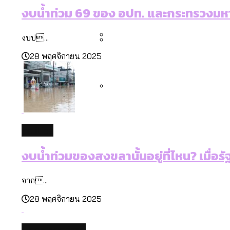
คำนำหน้านามและกฎหมายสมรส
งบน้ำท่วม 69 ของ อปท. และกระทรวงมหา
กรุงเทพฯ เมืองสังคมผู้สูงอ
สำรวจรายได้จากการจัดเก็บ
งบป...
28 พฤศจิกายน 2025
กรุงเทพฯ เมืองสังคมผู้สูงอาย
Bangkok Index 2025 : อันด
สวนสาธารณะและพื้นที่สีเขียว
politics
งบน้ำท่วมของสงขลานั้นอยู่ที่ไหน? เมื
จาก...
28 พฤศจิกายน 2025
Uncategorized