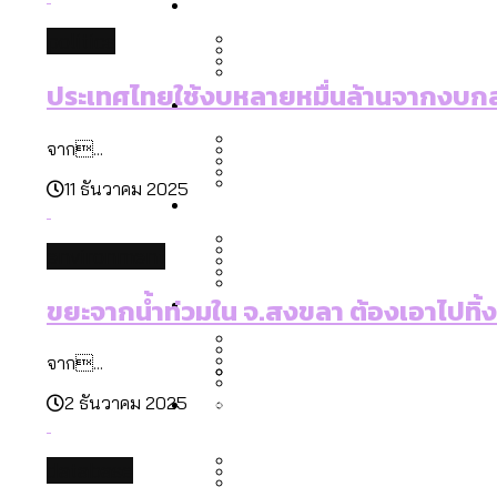
Economy
สวนสาธารณะและพื้นที่สีเขียว
สมุดจดการบ้าน ส.ก. 2569 : 
politics
เมกะโปรเจ็กต์ของ กทม. ในช่ว
ประเทศไทยใช้งบหลายหมื่นล้านจากงบกล
Future
สำรวจ Hate Speech ที่ถูกผล
ขยะมูลฝอย 2568 [ข้อมูลดิบ
Vote62 ขอบคุณประชาชนที่ร่ว
จาก...
สังคมผู้สูงอายุไทย [ข้อมูลดิ
11 ธันวาคม 2025
Database
ค่าฝุ่นในกรุงเทพฯ 2025 เทียบ
ความเกลียดชังที่ขายได้ : ส
ขยะของคน กทม. ที่ยังถูกนำไป
กทม. มีอำนาจแค่ไหน ในการแก
environment
สังคมผู้สูงอายุไทย [ข้อมูลดิ
Project
สำรวจสังคมผู้สูงอายุไทย : 6
ขยะจากน้ำท่วมใน จ.สงขลา ต้องเอาไปทิ้งที
สำรวจเศรษฐกิจในกรุงเทพฯ
กรุงเทพฯ เมืองคอนเสิร์ต :
งบระบายน้ำ-ป้องกันน้ำท่วม 
Bangkok Index
จาก...
Bangkok Index 2022
About Us
สำรวจเหตุไฟไหม้ในกรุงเทพฯ
DEMO Thailand
2 ธันวาคม 2025
กรุงเทพฯ เมืองสังคมผู้สูงอาย
สำรวจงบประมาณรายเขตในก
ปีนกำแพงส่องซีรีส์จีน: จี
database