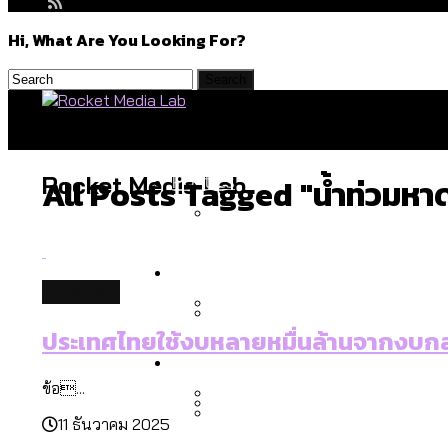
Hi, What Are You Looking For?
Politics
Rocket Media Lab
All Posts Tagged "น้ำท่วมหา
สำรวจร่างงบปี 70 ของ กทม. 
Environment
database
ประเทศไทยใช้งบหลายหมื่นล้านจากงบกลา
สำรวจเหตุไฟไหม้ในกรุงเทพฯ
Culture
เมื่อแยกท่องเที่ยวออกจากก
ข้อ...
11 ธันวาคม 2025
โลกใบเดียว สิทธิไม่เท่ากั