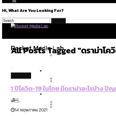
Hi, What Are You Looking For?
Politics
Rocket Media Lab
All Posts Tagged "ดราม่าโคว
สำรวจร่างงบปี 70 ของ กทม. 
Environment
database
1 ปีโควิด-19 ในไทย มีดราม่าอะไรบ้าง ปัญ
สำรวจเหตุไฟไหม้ในกรุงเทพฯ
Culture
เมื่อแยกท่องเที่ยวออกจากก
เดื...
14 พฤษภาคม 2021
โลกใบเดียว สิทธิไม่เท่ากั