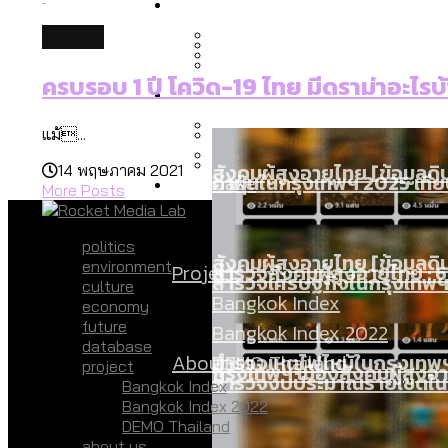
Economy
สวนสาธารณะและพื้นที่สีเขียว
สมุดจดการบ้าน ส.ก. 2569 : 
politics
เมกะโปรเจ็กต์ของ กทม. ในช่ว
ครบรอบ 1 ปี โควิด-19 ไทย มีดราม่าอะไรบ
Future
สำรวจ Hate Speech ที่ถูกผล
ขยะมูลฝอย 2568 [ข้อมูลดิบ
Vote62 ขอบคุณประชาชนที่ร่ว
แม้...
สังคมผู้สูงอายุไทย [ข้อมูลดิ
14 พฤษภาคม 2021
Database
ค่าฝุ่นในกรุงเทพฯ 2025 เทียบ
More Posts
ขยะของคน กทม. ที่ยังถูกนำไป
กทม. มีอำนาจแค่ไหน ในการแก
politics
สังคมผู้สูงอายุไทย [ข้อมูลดิ
environment
Project
สำรวจสังคมผู้สูงอายุไทย : 6
สำรวจเศรษฐกิจในกรุงเทพฯ
culture
งบระบายน้ำ-ป้องกันน้ำท่วม 
Bangkok Index
economy
future
Bangkok Index 2022
database
About Us
สำรวจเหตุไฟไหม้ในกรุงเทพฯ
DEMO Thailand
project
กรุงเทพฯ เมืองสังคมผู้สูงอาย
สำรวจงบประมาณรายเขตในก
Bangkok Index
Bangkok Index 2022
DEMO Thailand
about us