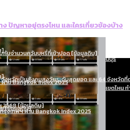
ใน กทม. เพิ่มขึ้นและเข้าถึงได้มากน้อยแค่ไหน
แต่ละเขตมีปัญหาอะไรที่ ส.ก. ต้องทำการบ้าน
งที่มีการใช้งบคาบเกี่ยวในยุคชัชชาติ มีอะไร ใช้งบแค่ไ
้าง ปัญหาอยู่ตรงไหน และใครเกี่ยวข้องบ้าง
ิตซ้ำผ่านวิดีโอ AI ในช่วงความขัดแย้งไทย-กัมพูชา [ข้
]
มสังเกตการณ์การเลือกตั้งชวนคุยกันถึงบทเรียนที่เรา
บ]
กับจำนวนควันบุหรี่ที่เข้าปอด [ข้อมูลดิบ]
ทิ้งที่ ฉะเชิงเทรา นครปฐม และล่าสุดที่กาญจนบุรี
้ปัญหาให้คนที่อาศัยอยู่ในกรุงเทพฯ
บ]
 จังหวัดเป็นสังคมสูงวัยระดับสุดยอด และ 64 จังหวัดที
 ผ่าน Bangkok Index 2025
4 ปี (2566-2569) ของ กทม. ในยุคชัชชาติ ลงเขตไหน ท
 2568 [ข้อมูลดิบ]
ุ [ข้อมูลดิบ]
รุงเทพฯ ผ่าน Bangkok Index 2025