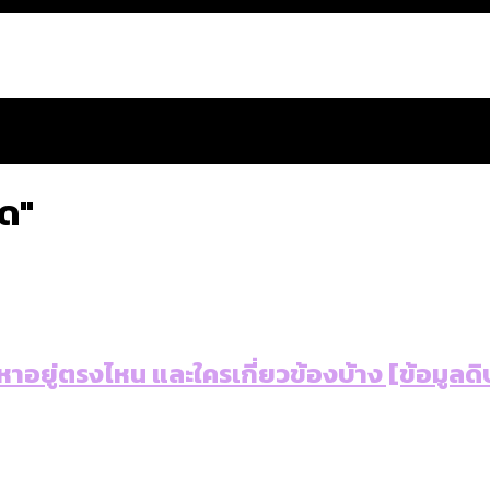
ิด"
สำนักการจราจรฯ เพิ่ม 150% มีเพียง 5 เขตที่งบเพิ่ม โ
หาอยู่ตรงไหน และใครเกี่ยวข้องบ้าง [ข้อมูลดิ
 ส่วนใหญ่มาจากไฟฟ้าลัดวงจร เขตจตุจักรเกิดไฟฟ้าล
ีฬา กระทรวงใหม่จะมีงบฯ ประมาณเท่าไร
น: กฎหมายการรับรองเพศของ Transgender ทั่วโลก ประเ