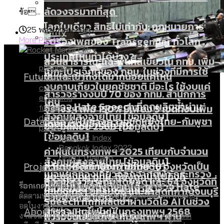
ลัดวงจรมากที่สุด
ข้อ...
โลกใบเดียว สิทธิไม่เท่ากัน: กฎหมายการ
Economy
25 พฤษภาคม 2026
รับรองเพศของ Transgender ทั่วโลก
More Posts
ประเทศไหนทำได้บ้าง?
สวนสาธารณะและพื้นที่สีเขียวใน กทม. เพิ่ม
politics
เมกะโปรเจ็กต์ของ กทม. ในช่วงที่มีการใช้
Future
ขึ้นและเข้าถึงได้มากน้อยแค่ไหน
environment
งบคาบเกี่ยวในยุคชัชชาติ มีอะไร ใช้งบแค่
culture
สำรวจร่างงบปี 70 ของ กทม. สำนักการ
economy
ไหน
สำรวจ Hate Speech ที่ถูกผลิตซ้ำผ่าน
จราจรฯ เพิ่ม 150% มีเพียง 5 เขตที่งบเพิ่ม
future
สังคมผู้สูงอายุไทย [ข้อมูลดิบ]
database
Database
วิดีโอ AI ในช่วงความขัดแย้งไทย-กัมพูชา
โดยเขตจตุจักรสูงสุด
ขยะมูลฝอย 2568 [ข้อมูลดิบ]
project
[ข้อมูลดิบ]
Bangkok Index
Bangkok Index 2022
ค่าฝุ่นในกรุงเทพฯ 2025 เทียบกับจำนวน
DEMO Thailand
สังคมผู้สูงอายุไทย [ข้อมูลดิบ]
Project
ควันบุหรี่ที่เข้าปอด [ข้อมูลดิบ]
สำรวจสังคมผู้สูงอายุไทย : 6 จังหวัดเป็น
about us
เมื่อแยกท่องเที่ยวออกจากกีฬา กระทรวง
ขยะของคน กทม. ที่ยังถูกนำไปทิ้งที่
สังคมสูงวัยระดับสุดยอด และ 64 จังหวัดที่
Bangkok Index
ความเกลียดชังที่ขายได้ : สำรวจ Hate
ร็อกเกต มีเดีย แล็บ
คือแหล่งข้อมูลสาธารณะในการ
ใหม่จะมีงบฯ ประมาณเท่าไร
ฉะเชิงเทรา นครปฐม และล่าสุดที่กาญจนบุรี
ตายมากกว่าเกิด
Bangkok Index 2022
ติดตามประเด็นสังคม ทั้งเชิงปริมาณและคุณภาพ เพื่อต่อย
Speech ที่ถูกผลิตซ้ำผ่านวิดีโอ AI ในช่วง
อดในงานข่าว
About Us
สำรวจเหตุไฟไหม้ในกรุงเทพฯ 2568
DEMO Thailand
ความขัดแย้งไทย-กัมพูชา
สำรวจเศรษฐกิจในกรุงเทพฯ ผ่าน
งานชิ้นนี้เผยแพร่ภายใต้
สัญญาอนุญาตระหว่างประเทศ