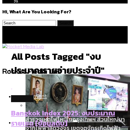
Hi, What Are You Looking For?
All Posts Tagged "งบ
ประมาณรายจ่ายประจำปี"
Politics
Rocket Media Lab
Environment
database
Bangkok Index 2025: งบประมาณ
สำรวจเหตุไฟไหม้ในกรุงเทพฯ ส่วนใหญ่มา
Culture
รายเขต [ข้อมูลดิบ]
จากไฟฟ้าลัดวงจร เขตจตุจักรเกิดไฟฟ้า