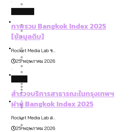
รับรองเพศของ Transgender ทั่วโลก
ประเทศไหนทำได้บ้าง?
สวนสาธารณะและพื้นที่สีเขียวใน กทม. เพิ่ม
database
เมกะโปรเจ็กต์ของ กทม. ในช่วงที่มีการใช้
Future
ขึ้นและเข้าถึงได้มากน้อยแค่ไหน
สมุดจดการบ้าน ส.ก. 2569 : แต่ละเขตมี
ภาพรวม Bangkok Index 2025
งบคาบเกี่ยวในยุคชัชชาติ มีอะไร ใช้งบแค่
ปัญหาอะไรที่ ส.ก. ต้องทำการบ้าน
[ข้อมูลดิบ]
ไหน
สำรวจ Hate Speech ที่ถูกผลิตซ้ำผ่าน
สังคมผู้สูงอายุไทย [ข้อมูลดิบ]
Database
วิดีโอ AI ในช่วงความขัดแย้งไทย-กัมพูชา
ขยะมูลฝอย 2568 [ข้อมูลดิบ]
Rocket Media Lab ช...
[ข้อมูลดิบ]
25 พฤษภาคม 2026
Vote62 ขอบคุณประชาชนที่ร่วม
ค่าฝุ่นในกรุงเทพฯ 2025 เทียบกับจำนวน
สังเกตการณ์การเลือกตั้งชวนคุยกันถึงบท
สังคมผู้สูงอายุไทย [ข้อมูลดิบ]
Project
ควันบุหรี่ที่เข้าปอด [ข้อมูลดิบ]
สำรวจสังคมผู้สูงอายุไทย : 6 จังหวัดเป็น
future
เรียนที่เราได้รับจากเลือกตั้ง กรุงเทพฯ –
ขยะของคน กทม. ที่ยังถูกนำไปทิ้งที่
สังคมสูงวัยระดับสุดยอด และ 64 จังหวัดที่
Bangkok Index
ความเกลียดชังที่ขายได้ : สำรวจ Hate
พัทยา
ฉะเชิงเทรา นครปฐม และล่าสุดที่กาญจนบุรี
ตายมากกว่าเกิด
Bangkok Index 2022
สำรวจบริการสาธารณะในกรุงเทพฯ
Speech ที่ถูกผลิตซ้ำผ่านวิดีโอ AI ในช่วง
About Us
สำรวจเหตุไฟไหม้ในกรุงเทพฯ 2568
DEMO Thailand
ผ่าน Bangkok Index 2025
ความขัดแย้งไทย-กัมพูชา
สำรวจเศรษฐกิจในกรุงเทพฯ ผ่าน
[ข้อมูลดิบ]
Bangkok Index 2025
กทม. มีอำนาจแค่ไหน ในการแก้ปัญหาให้คน
งบระบายน้ำ-ป้องกันน้ำท่วม 4 ปี (2566-
Rocket Media Lab ส...
กรุงเทพฯ เมืองสังคมผู้สูงอายุ [ข้อมูลดิบ]
ที่อาศัยอยู่ในกรุงเทพฯ
2569) ของ กทม. ในยุคชัชชาติ ลงเขตไหน
25 พฤษภาคม 2026