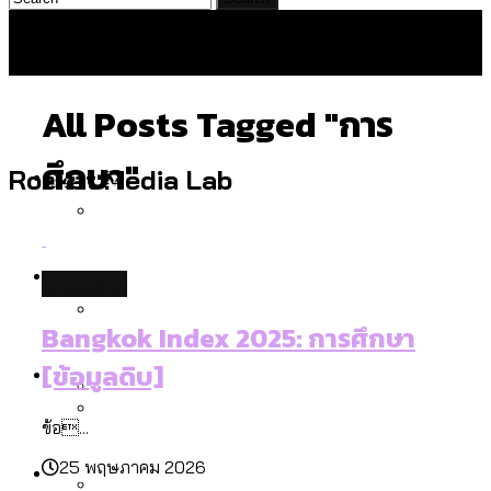
All Posts Tagged "การ
ศึกษา"
Politics
Rocket Media Lab
สำรวจร่างงบปี 70 ของ กทม. สำนักการ
Environment
database
จราจรฯ เพิ่ม 150% มีเพียง 5 เขตที่งบเพิ่ม
โดยเขตจตุจักรสูงสุด
Bangkok Index 2025: การศึกษา
สำรวจเหตุไฟไหม้ในกรุงเทพฯ ส่วนใหญ่มา
Culture
[ข้อมูลดิบ]
จากไฟฟ้าลัดวงจร เขตจตุจักรเกิดไฟฟ้า
ลัดวงจรมากที่สุด
ข้อ...
เมื่อแยกท่องเที่ยวออกจากกีฬา กระทรวง
โลกใบเดียว สิทธิไม่เท่ากัน: กฎหมายการ
Economy
ใหม่จะมีงบฯ ประมาณเท่าไร
25 พฤษภาคม 2026