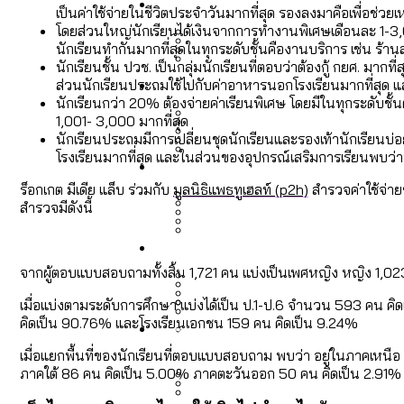
Economy
สวนสาธารณะและพื้นที่สีเขียว
สมุดจดการบ้าน ส.ก. 2569 : 
เป็นค่าใช้จ่ายในชีวิตประจำวันมากที่สุด รองลงมาคือเพื่อช่วย
โดยส่วนใหญ่นักเรียนได้เงินจากการทำงานพิเศษเดือนละ 1-3,
นักเรียนทำกันมากที่สุดในทุกระดับชั้นคืองานบริการ เช่น ร
นักเรียนชั้น ปวช. เป็นกลุ่มนักเรียนที่ตอบว่าต้องกู้ กยศ. มากท
เมกะโปรเจ็กต์ของ กทม. ในช่ว
Future
สำรวจ Hate Speech ที่ถูกผล
ส่วนนักเรียนประถมใช้ไปกับค่าอาหารนอกโรงเรียนมากที่สุด และ
ขยะมูลฝอย 2568 [ข้อมูลดิบ
Vote62 ขอบคุณประชาชนที่ร่ว
นักเรียนกว่า 20% ต้องจ่ายค่าเรียนพิเศษ โดยมีในทุกระดับชั้น
1,001- 3,000 มากที่สุด
นักเรียนประถมมีการเปลี่ยนชุดนักเรียนและรองเท้านักเรียนบ่อย
สังคมผู้สูงอายุไทย [ข้อมูลดิ
โรงเรียนมากที่สุด และในส่วนของอุปกรณ์เสริมการเรียนพบว่
Database
ค่าฝุ่นในกรุงเทพฯ 2025 เทียบ
ความเกลียดชังที่ขายได้ : ส
ขยะของคน กทม. ที่ยังถูกนำไป
กทม. มีอำนาจแค่ไหน ในการแก
ร็อกเกต มีเดีย แล็บ ร่วมกับ
มูลนิธิแพธทูเฮลท์ (p2h)
สำรวจค่าใช้จ่าย
สำรวจมีดังนี้
สังคมผู้สูงอายุไทย [ข้อมูลดิ
Project
สำรวจสังคมผู้สูงอายุไทย : 6
สำรวจเศรษฐกิจในกรุงเทพฯ
กรุงเทพฯ เมืองคอนเสิร์ต :
งบระบายน้ำ-ป้องกันน้ำท่วม 
Bangkok Index
จากผู้ตอบแบบสอบถามทั้งสิ้น 1,721 คน แบ่งเป็นเพศหญิง หญิง 1,0
Bangkok Index 2022
เมื่อแบ่งตามระดับการศึกษา แบ่งได้เป็น ป.1-ป.6 จำนวน 593 คน 
คิดเป็น 90.76% และโรงเรียนเอกชน 159 คน คิดเป็น 9.24%
About Us
สำรวจเหตุไฟไหม้ในกรุงเทพฯ
DEMO Thailand
กรุงเทพฯ เมืองสังคมผู้สูงอาย
สำรวจงบประมาณรายเขตในก
ปีนกำแพงส่องซีรีส์จีน: จี
เมื่อแยกพื้นที่ของนักเรียนที่ตอบแบบสอบถาม พบว่า อยู่ในภาคเหน
ภาคใต้ 86 คน คิดเป็น 5.00% ภาคตะวันออก 50 คน คิดเป็น 2.91%