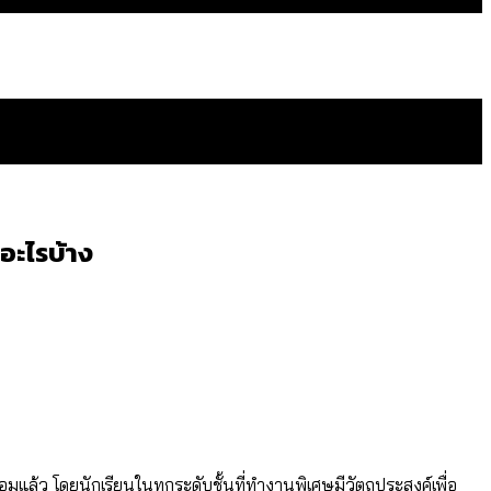
อะไรบ้าง
ดยเขตจตุจักรสูงสุด
ัดวงจรมากที่สุด
ทศไหนทำได้บ้าง?
ทอมแล้ว โดยนักเรียนในทุกระดับชั้นที่ทำงานพิเศษมีวัตถุประสงค์เพื่อ