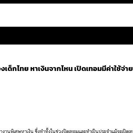
ด็กไทย หาเงินจากไหน เปิดเทอมมีค่าใช้จ่าย
สำนักการจราจรฯ เพิ่ม 150% มีเพียง 5 เขตที่งบเพิ่ม โ
 ส่วนใหญ่มาจากไฟฟ้าลัดวงจร เขตจตุจักรเกิดไฟฟ้าล
ีฬา กระทรวงใหม่จะมีงบฯ ประมาณเท่าไร
น: กฎหมายการรับรองเพศของ Transgender ทั่วโลก ประเ
ั้นที่ทำงานพิเศษหาเงิน ซึ่งทำทั้งในช่วงปิดเทอมและทำเป็นประจำแม้จะเปิดเ