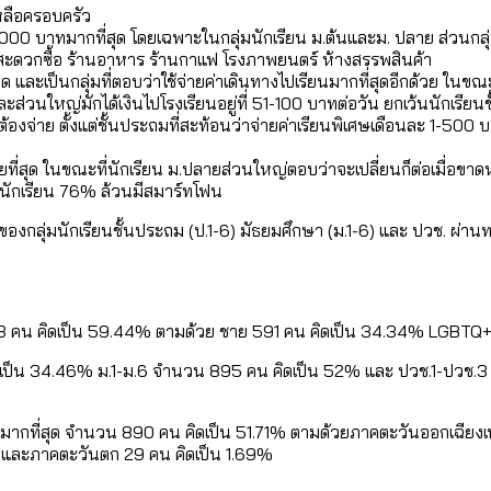
ใน กทม. เพิ่มขึ้นและเข้าถึงได้มากน้อยแค่ไหน
แต่ละเขตมีปัญหาอะไรที่ ส.ก. ต้องทำการบ้าน
เหลือครอบครัว
000 บาทมากที่สุด โดยเฉพาะในกลุ่มนักเรียน ม.ต้นและม. ปลาย ส่วนกลุ
้านสะดวกซื้อ ร้านอาหาร ร้านกาแฟ โรงภาพยนตร์ ห้างสรรพสินค้า
ี่สุด และเป็นกลุ่มที่ตอบว่าใช้จ่ายค่าเดินทางไปเรียนมากที่สุดอีกด้วย ในขณ
งที่มีการใช้งบคาบเกี่ยวในยุคชัชชาติ มีอะไร ใช้งบแค่ไ
ิตซ้ำผ่านวิดีโอ AI ในช่วงความขัดแย้งไทย-กัมพูชา [ข้
ส่วนใหญ่มักได้เงินไปโรงเรียนอยู่ที่ 51-100 บาทต่อวัน ยกเว้นนักเรียน
]
มสังเกตการณ์การเลือกตั้งชวนคุยกันถึงบทเรียนที่เรา
ต้องจ่าย ตั้งแต่ชั้นประถมที่สะท้อนว่าจ่ายค่าเรียนพิเศษเดือนละ 1-500
ที่สุด ในขณะที่นักเรียน ม.ปลายส่วนใหญ่ตอบว่าจะเปลี่ยนก็ต่อเมื่อขาดหร
บ]
านักเรียน 76% ล้วนมีสมาร์ทโฟน
กับจำนวนควันบุหรี่ที่เข้าปอด [ข้อมูลดิบ]
ำรวจ Hate Speech ที่ถูกผลิตซ้ำผ่านวิดีโอ AI ในช่วงคว
ทิ้งที่ ฉะเชิงเทรา นครปฐม และล่าสุดที่กาญจนบุรี
้ปัญหาให้คนที่อาศัยอยู่ในกรุงเทพฯ
ของกลุ่มนักเรียนชั้นประถม (ป.1-6) มัธยมศึกษา (ม.1-6) และ ปวช. ผ่า
บ]
 จังหวัดเป็นสังคมสูงวัยระดับสุดยอด และ 64 จังหวัดที
 ผ่าน Bangkok Index 2025
 สำรวจคอนเสิร์ตและแฟนมีตติ้งในไทยจำนวน 526 งาน ตั
4 ปี (2566-2569) ของ กทม. ในยุคชัชชาติ ลงเขตไหน ท
23 คน คิดเป็น 59.44% ตามด้วย ชาย 591 คน คิดเป็น 34.34% LGBTQ+ 8
คิดเป็น 34.46% ม.1-ม.6 จำนวน 895 คน คิดเป็น 52% และ ปวช.1-ปวช.3
 2568 [ข้อมูลดิบ]
ุ [ข้อมูลดิบ]
รุงเทพฯ ผ่าน Bangkok Index 2025
นส่งออกภาพลักษณ์แบบไหนสู่สายตาโลก
ือ มากที่สุด จำนวน 890 คน คิดเป็น 51.71% ตามด้วยภาคตะวันออกเฉีย
 และภาคตะวันตก 29 คน คิดเป็น 1.69%